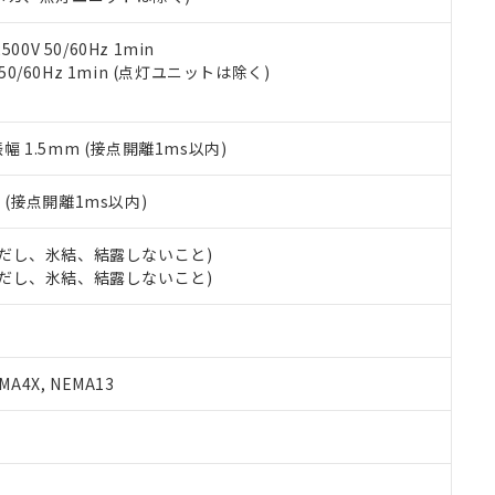
令のフタル酸エステル類４物質の対応では、対応完了までの期間は出
備考欄に対応日を記載しておりました。
品への在庫切替を完了していることから、特段のことがない限り、20
0V 50/60Hz 1min
す。
 50/60Hz 1min (点灯ユニットは除く)
振幅 1.5mm (接点開離1ms以内)
2
(接点開離1ms以内)
 (ただし、氷結、結露しないこと)
 (ただし、氷結、結露しないこと)
A4X, NEMA13