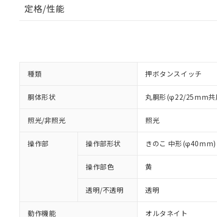
定格/性能
種類
押ボタンスイッチ
胴体形状
丸胴形(φ22/25mm共
照光/非照光
照光
操作部
操作部形状
きのこ 中形(φ40mm)
操作部色
黄
透明/不透明
透明
動作機能
オルタネイト