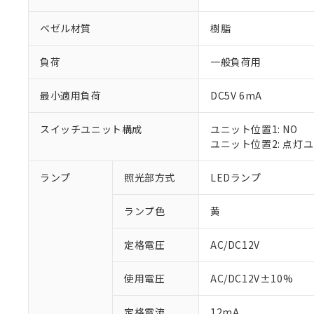
ベゼル材質
樹脂
負荷
一般負荷用
最小適用負荷
DC5V 6mA
スイッチユニット構成
ユニット位置1: NO
ユニット位置2: 点灯
ランプ
照光部方式
LEDランプ
※1 対応状況
ランプ色
黄
対応済み：EU
対応予定：EU R
対応予定なし：EU
定格電圧
AC/DC12V
調査・確認中：EU
ご利用条件
非該当品：ライセ
使用電圧
AC/DC12V±10%
※1 中国RoHS
仕入先様の事情に
があります。
以下の条件をお読
定格電流
12mA
「○」：最大均質