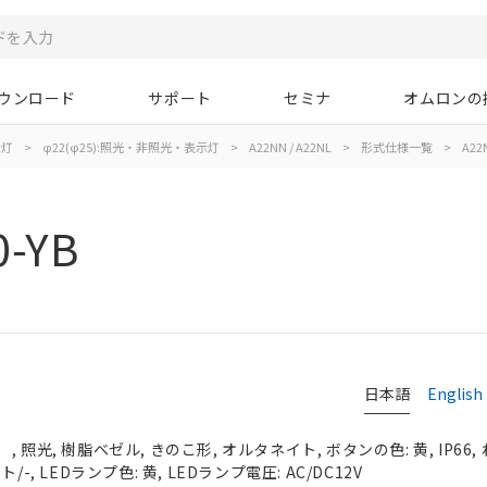
ウンロード
サポート
セミナ
オムロンの
示灯
>
φ22(φ25):照光・非照光・表示灯
>
A22NN / A22NL
>
形式仕様一覧
>
A22N
0-YB
日本語
English
 照光, 樹脂ベゼル, きのこ形, オルタネイト, ボタンの色: 黄, IP66,
-, LEDランプ色: 黄, LEDランプ電圧: AC/DC12V