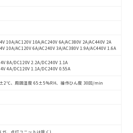
材料含有率が中国RoHSの基準値を超えていることを示します。
、当社制御機器事業取扱商品の当社在庫状況および標準価格(税抜)
ら貴社製品のうち、外国為替および外国貿易法に定める商品（以下｢
質）：
す。当社販売部門へお問い合わせください。
 水銀(Hg) 1000ppm以下、 カドミウム(Cd) 100ppm以下、
たは国外への提供する場合は、日本国政府の輸出許可(または役務取
000ppm以下、ポリ臭化ビフェニル類(PBB) 1000ppm以下、ポリ臭化ジフェニルエーテル類(P
事業取扱商品の中には、本サービスの対象外となる商品もあること
手続きをとります。
キシル) (DEHP)(別名：DOP) 1000ppm以下、フタル酸ブチルベンジル（BBP） 100
(GB/T26572)：
以下、フタル酸ジイソブチル (DIBP) 1000ppm以下
び標準価格照会結果は、記載している更新日時点での社内データに
物を破棄する場合は、完全に破砕するなど、違法に輸出されないよ
(水銀) : 1000ppm、 Cd(カドミウム) : 100ppm、
業用監視および制御機器に対する適用除外項目は除く。
覧された時点での実際の在庫および標準価格とは異なる場合がある
1000ppm、 PBBs(ポリ臭化ビフェニル類) : 1000ppm、 PBDEs(ポリ臭化ジフェニルエーテル類
物質については閾値を超える意図的な使用がないことを確認しています。
上の在庫あり
 1000ppm、 DIBP(フタル酸ジイソブチル) : 1000ppm、 BBP(フタル酸ブチルベンジル) :
品を、核兵器、ミサイル、化学兵器、生物兵器またはその他武器並
V 10A/AC120V 10A/AC240V 6A/AC380V 2A/AC440V 2A
チルヘキシル)) : 1000ppm
況および標準価格はお客様のお取引先、またはお客様担当のオムロ
用いたしません。
 10A/AC120V 6A/AC240V 3A/AC380V 1.9A/AC440V 1.6A
ご相談ください。
は満たないが在庫あり
製品を第三者に販売する場合は、上記1、2および3の内容を当該第
機器販売店や当社販売拠点は「
販売ネットワーク
」をご確認くだ
販売先および販売に係わる関係者が違法に輸出するおそれがある場
用期限
V 8A/DC120V 2.2A/DC240V 1.1A
び標準価格結果を当社の事前の承諾なく第三者に漏洩または開示し
え状況などにより、予定月が前後することがあります。
(最新の在庫状況については、お客様のお取引先、またはお客様担当
V 4A/DC120V 1.1A/DC240V 0.55A
（10物質）のすべてが基準値以下であることを示します。
店・当社販売員にご確認ください)
能（部品リスト作成サービス）をご利用いただくには、I-Webメン
使用状況下において有害物質が外部に漏えいし、環境に深刻な影響を
あります。
0±2℃、周囲湿度 65±5%RH、操作ひん度 30回/min
機種、また在庫状況の情報を公開していない機種
ェブサイト上で当社にご登録された部品リストについて、当社およ
書ダウンロード
す。当社販売部門へお問い合わせください。
品・サービスに関するお客様との取引・商談に必要な範囲で利用す
合意する
キャンセル
書をダウンロードすることができます。
利用者とは、
"個人情報の共同利用に関して"
の「1.共同利用者の
します。
10物質）の非含有証明書
明書（当社基準）
日時点で非含有を証明するもので、過去に遡って非含有を証明するも
00Vメガ、点灯ユニットは除く)