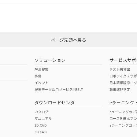
CCC認証
電波法
みください。
Yes
N/A
非含有証明書
※3
ページ先頭へ戻る
ダウンロードはこちら
型式承認
NK型式承認
ABS型式承認
韓国
（日本
（アメリカ
ソリューション
サービスサポ
舶規格）
船舶規格）
船舶規格）
解決提案
テスト機貸出
事例
ロボティクスサ
No
No
イベント
日本語相談窓口
現場データ活用サービスi-BELT
輸出該非判定
I)
PBBs
PBDEs
DBP
ダウンロードセンタ
eラーニング
この製品の規格認証/適合
その他の認証はこちらのページからご
カタログ
eラーニングのご
マニュアル
コースを選んで受
O
O
O
2D CAD
eラーニングコー
3D CAD