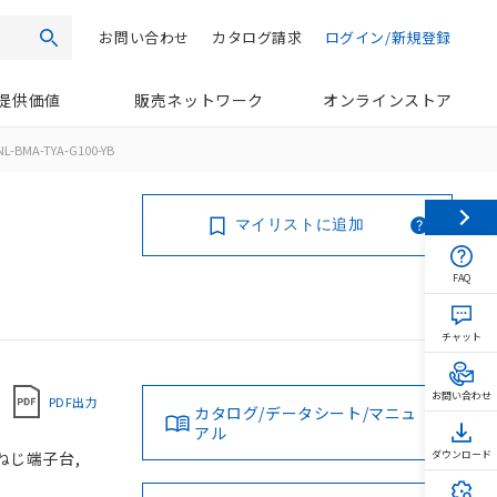
お問い合わせ
カタログ請求
ログイン/新規登録
検索
提供価値
販売ネットワーク
オンラインストア
L-BMA-TYA-G100-YB
マイリストに追加
FAQ
チャット
お問い合わせ
PDF出力
カタログ/データシート/マニュ
アル
 ねじ端子台,
ダウンロード