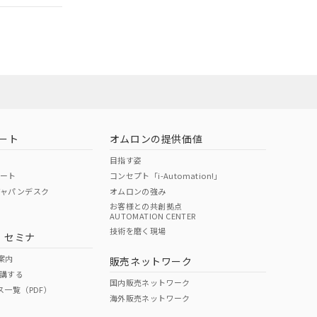
ート
オムロンの提供価値
目指す姿
ポート
コンセプト「i-Automation!」
ジャパンデスク
オムロンの強み
お客様との共創拠点
AUTOMATION CENTER
DIBP
BBP
DEHP
環境保護
技術を磨く現場
・セミナ
状況ページへ
使用期限
検索ください
案内
販売ネットワーク
講する
O
O
O
10
国内販売ネットワーク
ス一覧（PDF）
海外販売ネットワーク