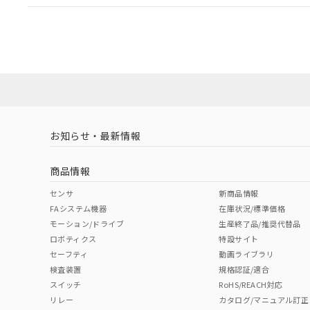
EU RoHS
注意事項・凡例
UL認証
CSA認証
CEマーキング
ダウンロードデータをご利用いただく前に、以下を必ずお読
Yes
Yes
Yes
対応状況
対応予定月
※1
※2
ソフトウェアの使用条件
対応済み
LR型式承認
DNV型式承認
BV型式承認
KR
（イギリス
（ノルウェー
（フランス
（
お知らせ・最新情報
中国 RoHS
注意事項・凡例
船舶規格）
船舶規格）
船舶規格）
船
商品情報
No
No
No
No
中国 RoHS表
※1 ※2
センサ
新商品情報
FAシステム機器
在庫状況/標準価格
Pb
Hg
Cd
Cr(V
モーション/ドライブ
生産終了品/推奨代替品
ロボティクス
特設サイト
セーフティ
動画ライブラリ
検査装置
規格認証/適合
X
O
O
O
スイッチ
RoHS/REACH対応
リレー
カタログ/マニュアル訂正