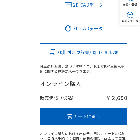
2D CADデータ
在庫・価格
無料テスト機
3D CADデータ
該非判定見解書/項目別対比表
日本の外為法に基づく該非判定、およびEAR再輸出規
制に関する見解が入手できます。
オンライン購入
¥ 2,690
販売価格（税込）
カートに追加
オンライン購入における出荷予定日は、カートに追加
～「ご購入手続き：価格・納期の確認」画面にてご確