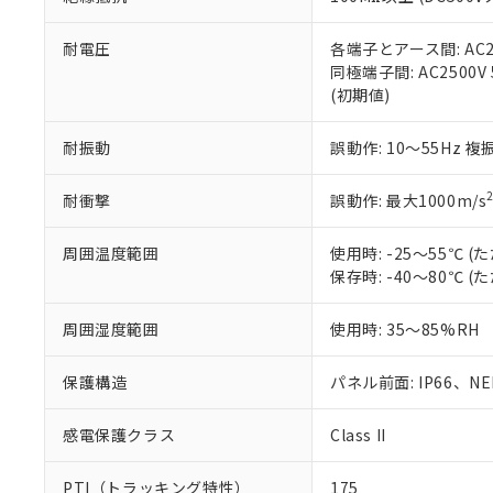
また、RoHS指
混在することから
既に当社にて対応
耐電圧
各端子とアース間: AC250
り割愛しておりま
同極端子間: AC2500V
(初期値)
耐振動
誤動作: 10～55Hz 複
耐衝撃
誤動作: 最大1000m/s
周囲温度範囲
使用時: -25～55℃
保存時: -40～80℃
周囲湿度範囲
使用時: 35～85%RH
保護構造
パネル前面: IP66、NEM
感電保護クラス
Class II
PTI（トラッキング特性）
175