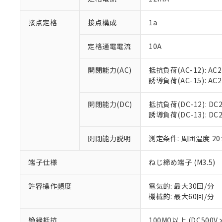
「×」：最大均質
本サービスは
当社は、これ
*EU RoHS指令（10物
「－」：未確認で
鉛(Pb) 1000ppm以下、
接点定格
接点構成
1a
くものです。
う）を輸出ま
記
説明
六価クロム(Cr(Ⅵ)) 1
当社制御機器
などの必要な
フタル酸ビス(2-エチルヘ
号
*中国RoHS10物質の基準値 
ル（DBP） 1000ppm
在庫状況およ
当社は規制貨
定格通電電流
10A
Pb(鉛) :1000ppm、 Hg
但し、RoHS指令で産
のであり、閲
ます。
Cr(Ⅵ)(六価クロム) : 
フタル酸エステル類の４
○
一定数以
DBP(フタル酸ジブチル) :
い。
当社は貴社製
開閉能力(AC)
抵抗負荷(AC-12): AC24
DEHP(フタル酸ビス(2-エ
正式な納期状
置等に一切使
誘導負荷(AC-15): AC24V
当社販売員に
※2 対応予定月
△
一定数に
当社は、貴社
オムロン制御
また当社は、
※2 環境保護使
開閉能力(DC)
抵抗負荷(DC-12): DC24
在庫状況およ
部品在庫の切り替
たしません。
－
在庫なし
誘導負荷(DC-13): DC24
す。
「ｅ」：有害物質
機器販売
マイパーツ機
「10」：通常の
ている必要が
開閉能力説明
測定条件: 周囲温度 2
味します。
空
受注生産
お客様が当ウ
※3 非含有証明
「－」：未確認で
白
が、当社の製
端子仕様
ねじ締め端子 (M3.5)
さい。
下記の非含有証明
※当社の共同
許容操作頻度
電気的: 最大30回/分
いる法人を指
EU RoHS指令（
機械的: 最大60回/分
51物質の非含有証
※本証明書は発行
絶縁抵抗
100MΩ以上 (DC5