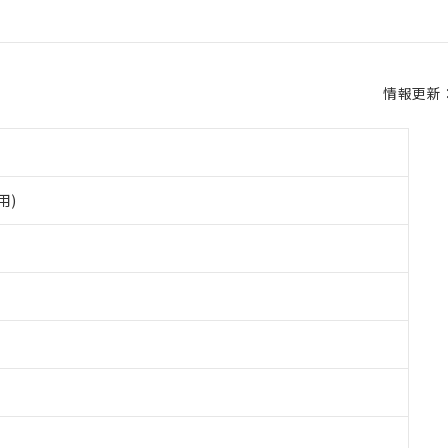
情報更新：2
用)