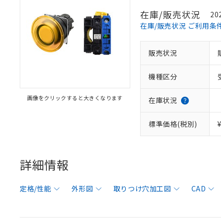
在庫/販売状況
20
在庫/販売状況 ご利用条
販売状況
機種区分
画像をクリックすると大きくなります
在庫状況
標準価格(税別)
詳細情報
定格/性能
外形図
取りつけ穴加工図
CAD