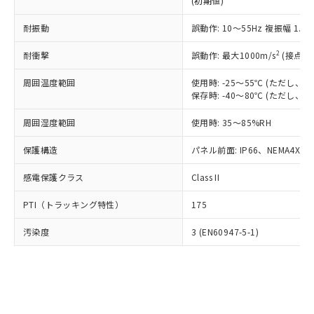
(初期値)
了承ください。
(PBDE) 1000ppm以下、フタル酸ビス(2-エチルヘキシ
○
一定数以上の在庫あり
ニル類) : 1000ppm、 PBDEs(ポリ臭化ジフェニルエーテ
当社は規制貨物を破棄する場合は、完
ル) (DEHP)(別名：DOP) 1000ppm以下、フタル酸ブチ
正式な納期状況および標準価格はお客
ル類) : 1000ppm、
ルベンジル（BBP） 1000ppm以下、フタル酸ジブチル
全に破砕するなど、違法に輸出されな
耐振動
DBP(フタル酸ジブチル) : 1000ppm、 DIBP(フタル酸ジ
誤動作: 10～55Hz 複振幅 1.
様のお取引先、またはお客様担当のオ
（DBP） 1000ppm以下、フタル酸ジイソブチル
イソブチル) : 1000ppm、 BBP(フタル酸ブチルベンジ
△
一定数には満たないが在庫あり
いよう必要な手段を講じます。
ムロン制御機器販売店・当社販売員に
(DIBP) 1000ppm以下
ル) : 1000ppm、
2
耐衝撃
誤動作: 最大1000m/s
(接点開
当社は貴社製品を、核兵器、ミサイ
但し、RoHS指令で産業用監視および制御機器に対する
DEHP(フタル酸ビス(2-エチルヘキシル)) : 1000ppm
ご相談ください。
適用除外項目は除く。
ル、化学兵器、生物兵器またはその他
－
在庫なし(最新の在庫状況につ
オムロン制御機器販売店や当社販売拠
フタル酸エステル類の４物質については閾値を超える意
周囲温度範囲
使用時: -25～55℃ (ただし
武器並びにこれらの製造装置等に一切
いては、お客様のお取引先、ま
図的な使用がないことを確認しています。
点は「
販売ネットワーク
」をご確認
保存時: -40～80℃ (ただし
※2 環境保護使用期限
使用いたしません。
たはお客様担当のオムロン制御
ください。
当社は、貴社製品を第三者に販売する
機器販売店・当社販売員にご確
在庫状況および標準価格結果を当社の
周囲湿度範囲
使用時: 35～85%RH
※2 対応予定月
「ｅ」：有害物質（10物質）のすべてが基
場合は、上記1、2および3の内容を当
認ください)
事前の承諾なく第三者に漏洩または開
準値以下であることを示します。
該第三者に通知します。また当社は、
示しないようお願いします。
保護構造
パネル前面: IP66、NEMA4X, N
部品在庫の切り替え状況などにより、予定
「10」：通常の使用状況下において有害物
販売先および販売に係わる関係者が違
マイパーツ機能（部品リスト作成サー
空
受注生産機種、また在庫状況の
月が前後することがあります。
質が外部に漏えいし、環境に深刻な影響を
法に輸出するおそれがある場合は、取
感電保護クラス
Class II
ビス）をご利用いただくには、I-Web
白
情報を公開していない機種
及ぼさない年数を意味します。
り引きをいたしません。
メンバーズにご登録されている必要が
「－」：未確認です。当社販売部門へお問
PTI（トラッキング特性）
175
あります。
い合わせください。
お客様が当ウェブサイト上で当社にご
※3 非含有証明書ダウンロード
汚染度
3 (EN60947-5-1)
登録された部品リストについて、当社
および当社の共同利用者が、当社の製
下記の非含有証明書をダウンロードするこ
品・サービスに関するお客様との取
とができます。
合意する
キャンセル
引・商談に必要な範囲で利用すること
をご了承ください。
EU RoHS指令（10物質）の非含有証明書
※当社の共同利用者とは、
"個人情報