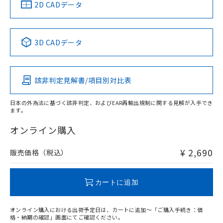
中国 RoHS
注意事項・凡例
2D CADデータ
No
No
No
No
中国 RoHS表
※1 ※2
3D CADデータ
この製品の規格認証/適合状況ページへ
Pb
Hg
Cd
Cr(VI)
その他の認証はこちらのページからご検索ください
該非判定見解書/項目別対比表
O
O
O
O
日本の外為法に基づく該非判定、およびEAR再輸出規制に関する見解が入手でき
ます。
"対応済み"や非含有の記載がされた商品であっても、流通
在庫等で未対応品が混在する可能性があります。
オンライン購入
非含有品が必要な際は、弊社営業部門もしくは販売店へお
問い合わせください。
¥ 2,690
販売価格（税込）
この製品のRoHS/REACH対応状況ページへ
カートに追加
オンライン購入における出荷予定日は、カートに追加～「ご購入手続き：価
格・納期の確認」画面にてご確認ください。