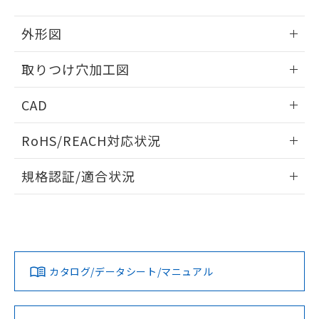
51物質の非含有証明書（当社基準）
の共同利用に関して"
の「1.共同利
※本証明書は発行日時点で非含有を証明す
用者の範囲」に記載されている法人を
外形図
るもので、過去に遡って非含有を証明する
指します。
ものではありません。
情報更新：2026/05/21
取りつけ穴加工図
また、RoHS指令のフタル酸エステル類４
物質の対応では、対応完了までの期間は出
情報更新：2026/05/21
荷製品に未対応品が混在することから備考
CAD
欄に対応日を記載しておりました。
既に当社にて対応品への在庫切替を完了
ログイン/会員登録いただくと、CADデータをダウンロー
RoHS/REACH対応状況
していることから、特段のことがない限
ドすることができます。
り、2022年1月12日より割愛しておりま
情報更新：2026/7/29
す。
規格認証/適合状況
ログイン/会員登録
EU RoHS
注意事項・凡例
UL認証
CSA認証
CEマーキング
Yes
Yes
Yes
対応状況
対応予定月
※1
※2
ダウンロードデータをご利用いただく前に、以下を必ずお読
みください。
カタログ/データシート/マニュアル
対応済み
ソフトウェアの使用条件
LR型式承認
DNV型式承認
BV型式承認
KR型式承
（イギリス
（ノルウェー
（フランス
（韓国
船舶規格）
船舶規格）
船舶規格）
船舶規格