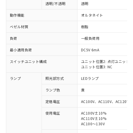
透明/不透明
透明
動作機能
オルタネイト
ベゼル材質
樹脂
負荷
一般負荷用
最小適用負荷
DC5V 6mA
スイッチユニット構成
ユニット位置2: 点灯ユニット
ユニット位置3: NC
ランプ
照光部方式
LEDランプ
ランプ色
黄
定格電圧
AC100V、AC110V、AC120V
使用電圧
AC100V±10%
AC110V±10%
※1 対応状況
AC100～130V