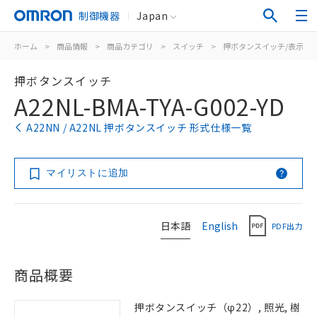
制御機器
Japan
ホーム
>
商品情報
>
商品カテゴリ
>
スイッチ
>
押ボタンスイッチ/表示灯
押ボタンスイッチ
A22NL-BMA-TYA-G002-YD
A22NN / A22NL 押ボタンスイッチ 形式仕様一覧
マイリストに追加
日本語
English
PDF出力
商品概要
押ボタンスイッチ（φ22）, 照光, 樹