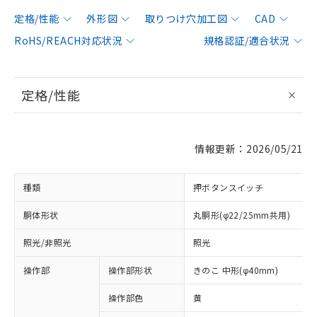
定格/性能
外形図
取りつけ穴加工図
CAD
RoHS/REACH対応状況
規格認証/適合状況
定格/性能
情報更新：2026/05/21
種類
押ボタンスイッチ
胴体形状
丸胴形(φ22/25mm共用)
照光/非照光
照光
操作部
操作部形状
きのこ 中形(φ40mm)
操作部色
黄