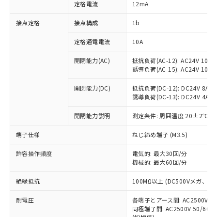
対応済み：EU RoHS指令（10物質）の
定格電流
12mA
非含有に対応した製品が提供可能な商品で
す。
接点定格
接点構成
1b
対応予定：EU RoHS指令（10物質）の非含
ご利用条件
有に対応した製品に切り替える予定のある
定格通電電流
10A
商品です。
開閉能力(AC)
抵抗負荷(AC-12): AC24V 10A/A
対応予定なし：EU RoHS指令（10物質）の
以下の条件をお読みいただき、同意のうえ
誘導負荷(AC-15): AC24V 10A/AC
非含有に非対応の商品で、対応品を出す予
ご利用ください。
定はありません。
開閉能力(DC)
抵抗負荷(DC-12): DC24V 8A/DC
調査・確認中：EU RoHS指令（10物質）の
本サービスは、当社制御機器事業取扱
誘導負荷(DC-13): DC24V 4A/DC
※1 中国RoHS○×表
非含有の対応状況を調査中または確認中の
商品の当社在庫状況および標準価格
商品です。
開閉能力説明
測定条件: 周囲温度 20±2℃、
(税抜)を提供させていただくもので
「○」：最大均質材料含有率が中国RoHSの
非該当品：ライセンス料など無形物で、有
す。
基準値以下であることを示します。
害物質有無と関係のない商品です。
端子仕様
ねじ締め端子 (M3.5)
当社制御機器事業取扱商品の中には、
「×」：最大均質材料含有率が中国RoHSの
仕入先様の事情により、非含有部品として
本サービスの対象外となる商品もある
基準値を超えていることを示します。
いたものが、含有品と判明した場合などや
許容操作頻度
電気的: 最大30回/分
当社は、これら貴社製品のうち、外国
ことをご了承ください。
「－」：未確認です。当社販売部門へお問
機械的: 最大60回/分
むを得ず変更することがあります。
為替および外国貿易法に定める商品
在庫状況および標準価格照会結果は、
い合わせください。
（以下｢規制貨物等」という）を輸出
記載している更新日時点での社内デー
絶縁抵抗
100MΩ以上 (DC500Vメガ、
*EU RoHS指令（10物質）：
または国外への提供する場合は、日本
記
タに基づき作成されるものであり、閲
説明
鉛(Pb) 1000ppm以下、 水銀(Hg) 1000ppm以下、 カド
*中国RoHS10物質の基準値 (GB/T26572)：
国政府の輸出許可(または役務取引許
号
覧された時点での実際の在庫および標
ミウム(Cd) 100ppm以下、
耐電圧
Pb(鉛) :1000ppm、 Hg(水銀) : 1000ppm、 Cd(カドミウ
各端子とアース間: AC2500V 50/
可)を取得するなどの必要な手続きを
六価クロム(Cr(Ⅵ)) 1000ppm以下、ポリ臭化ビフェニル
ム) : 100ppm、
準価格とは異なる場合があることをご
同極端子間: AC2500V 50/60
類(PBB) 1000ppm以下、ポリ臭化ジフェニルエーテル類
Cr(Ⅵ)(六価クロム) : 1000ppm、 PBBs(ポリ臭化ビフェ
とります。