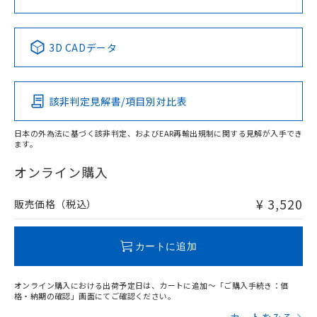
中国 RoHS表
※1 ※2
3D CADデータ
Pb
Hg
Cd
Cr(VI)
該非判定見解書/項目別対比表
X
O
O
O
日本の外為法に基づく該非判定、およびEAR再輸出規制に関する見解が入手でき
ます。
"対応済み"や非含有の記載がされた商品であっても、流通
在庫等で未対応品が混在する可能性があります。
オンライン購入
非含有品が必要な際は、弊社営業部門もしくは販売店へお
問い合わせください。
¥ 3,520
販売価格（税込）
この製品のRoHS/REACH対応状況ページへ
カートに追加
オンライン購入における出荷予定日は、カートに追加～「ご購入手続き：価
格・納期の確認」画面にてご確認ください。