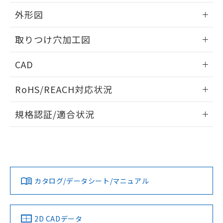
51物質の非含有証明書（当社基準）
の共同利用に関して"
の「1.共同利
※本証明書は発行日時点で非含有を証明す
外形図
用者の範囲」に記載されている法人を
るもので、過去に遡って非含有を証明する
指します。
ものではありません。
情報更新：2026/05/21
取りつけ穴加工図
また、RoHS指令のフタル酸エステル類４
物質の対応では、対応完了までの期間は出
情報更新：2026/05/21
CAD
荷製品に未対応品が混在することから備考
欄に対応日を記載しておりました。
ログイン/会員登録いただくと、CADデータをダウンロー
既に当社にて対応品への在庫切替を完了
RoHS/REACH対応状況
ドすることができます。
していることから、特段のことがない限
り、2022年1月12日より割愛しておりま
情報更新：2026/7/29
規格認証/適合状況
す。
ログイン/会員登録
EU RoHS
注意事項・凡例
A22NL-BMA-TWA-P202-WCについての規格認証/適合状況に
ついては、「カスタマーサポートセンタ お客様相談室」また
は貴社担当オムロン営業員または販売店にお問い合わせくだ
対応状況
対応予定月
※1
※2
さい。
ダウンロードデータをご利用いただく前に、以下を必ずお読
みください。
カタログ/データシート/マニュアル
対応済み
ソフトウェアの使用条件
お問い合わせ
中国 RoHS
注意事項・凡例
2D CADデータ