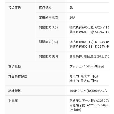
非含有に対応した製品が提供可能な商品で
接点定格
接点構成
2b
す。
対応予定：EU RoHS指令（10物質）の非含
ご利用条件
定格通電電流
10A
有に対応した製品に切り替える予定のある
商品です。
開閉能力(AC)
抵抗負荷(AC-12): AC24V 10A/A
対応予定なし：EU RoHS指令（10物質）の
誘導負荷(AC-15): AC24V 10A/AC
以下の条件をお読みいただき、同意のうえ
非含有に非対応の商品で、対応品を出す予
ご利用ください。
定はありません。
開閉能力(DC)
抵抗負荷(DC-12): DC24V 8A/DC
調査・確認中：EU RoHS指令（10物質）の
誘導負荷(DC-13): DC24V 4A/DC
本サービスは、当社制御機器事業取扱
※1 中国RoHS○×表
非含有の対応状況を調査中または確認中の
商品の当社在庫状況および標準価格
開閉能力説明
測定条件: 周囲温度 20±2℃、
商品です。
(税抜)を提供させていただくもので
「○」：最大均質材料含有率が中国RoHSの
非該当品：ライセンス料など無形物で、有
す。
端子仕様
プッシュインPlus端子台
基準値以下であることを示します。
害物質有無と関係のない商品です。
当社制御機器事業取扱商品の中には、
「×」：最大均質材料含有率が中国RoHSの
仕入先様の事情により、非含有部品として
本サービスの対象外となる商品もある
許容操作頻度
電気的: 最大30回/分
基準値を超えていることを示します。
いたものが、含有品と判明した場合などや
当社は、これら貴社製品のうち、外国
ことをご了承ください。
機械的: 最大60回/分
「－」：未確認です。当社販売部門へお問
むを得ず変更することがあります。
為替および外国貿易法に定める商品
在庫状況および標準価格照会結果は、
い合わせください。
（以下｢規制貨物等」という）を輸出
絶縁抵抗
100MΩ以上 (DC500Vメガ、
記載している更新日時点での社内デー
*EU RoHS指令（10物質）：
または国外への提供する場合は、日本
記
タに基づき作成されるものであり、閲
説明
鉛(Pb) 1000ppm以下、 水銀(Hg) 1000ppm以下、 カド
*中国RoHS10物質の基準値 (GB/T26572)：
国政府の輸出許可(または役務取引許
耐電圧
各端子とアース間: AC2500V 50/
号
覧された時点での実際の在庫および標
ミウム(Cd) 100ppm以下、
Pb(鉛) :1000ppm、 Hg(水銀) : 1000ppm、 Cd(カドミウ
同極端子間: AC2500V 50/60
可)を取得するなどの必要な手続きを
六価クロム(Cr(Ⅵ)) 1000ppm以下、ポリ臭化ビフェニル
ム) : 100ppm、
準価格とは異なる場合があることをご
類(PBB) 1000ppm以下、ポリ臭化ジフェニルエーテル類
(初期値)
Cr(Ⅵ)(六価クロム) : 1000ppm、 PBBs(ポリ臭化ビフェ
とります。
了承ください。
(PBDE) 1000ppm以下、フタル酸ビス(2-エチルヘキシ