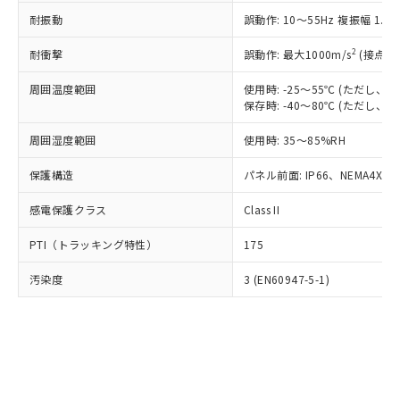
○
一定数以上の在庫あり
ニル類) : 1000ppm、 PBDEs(ポリ臭化ジフェニルエーテ
当社は規制貨物を破棄する場合は、完
ル) (DEHP)(別名：DOP) 1000ppm以下、フタル酸ブチ
正式な納期状況および標準価格はお客
ル類) : 1000ppm、
耐振動
誤動作: 10～55Hz 複振幅 1.
ルベンジル（BBP） 1000ppm以下、フタル酸ジブチル
全に破砕するなど、違法に輸出されな
DBP(フタル酸ジブチル) : 1000ppm、 DIBP(フタル酸ジ
様のお取引先、またはお客様担当のオ
（DBP） 1000ppm以下、フタル酸ジイソブチル
イソブチル) : 1000ppm、 BBP(フタル酸ブチルベンジ
△
一定数には満たないが在庫あり
いよう必要な手段を講じます。
ムロン制御機器販売店・当社販売員に
(DIBP) 1000ppm以下
2
耐衝撃
ル) : 1000ppm、
誤動作: 最大1000m/s
(接点開
当社は貴社製品を、核兵器、ミサイ
但し、RoHS指令で産業用監視および制御機器に対する
DEHP(フタル酸ビス(2-エチルヘキシル)) : 1000ppm
ご相談ください。
適用除外項目は除く。
ル、化学兵器、生物兵器またはその他
－
在庫なし(最新の在庫状況につ
オムロン制御機器販売店や当社販売拠
周囲温度範囲
使用時: -25～55℃ (ただし
フタル酸エステル類の４物質については閾値を超える意
武器並びにこれらの製造装置等に一切
いては、お客様のお取引先、ま
図的な使用がないことを確認しています。
保存時: -40～80℃ (ただし
点は「
販売ネットワーク
」をご確認
※2 環境保護使用期限
使用いたしません。
たはお客様担当のオムロン制御
ください。
当社は、貴社製品を第三者に販売する
周囲湿度範囲
使用時: 35～85%RH
機器販売店・当社販売員にご確
在庫状況および標準価格結果を当社の
※2 対応予定月
「ｅ」：有害物質（10物質）のすべてが基
場合は、上記1、2および3の内容を当
認ください)
事前の承諾なく第三者に漏洩または開
準値以下であることを示します。
保護構造
パネル前面: IP66、NEMA4X, N
該第三者に通知します。また当社は、
示しないようお願いします。
部品在庫の切り替え状況などにより、予定
「10」：通常の使用状況下において有害物
販売先および販売に係わる関係者が違
マイパーツ機能（部品リスト作成サー
空
受注生産機種、また在庫状況の
感電保護クラス
Class II
月が前後することがあります。
質が外部に漏えいし、環境に深刻な影響を
法に輸出するおそれがある場合は、取
ビス）をご利用いただくには、I-Web
白
情報を公開していない機種
及ぼさない年数を意味します。
り引きをいたしません。
メンバーズにご登録されている必要が
PTI（トラッキング特性）
175
「－」：未確認です。当社販売部門へお問
あります。
い合わせください。
お客様が当ウェブサイト上で当社にご
汚染度
3 (EN60947-5-1)
※3 非含有証明書ダウンロード
登録された部品リストについて、当社
および当社の共同利用者が、当社の製
下記の非含有証明書をダウンロードするこ
品・サービスに関するお客様との取
とができます。
合意する
キャンセル
引・商談に必要な範囲で利用すること
をご了承ください。
EU RoHS指令（10物質）の非含有証明書
※当社の共同利用者とは、
"個人情報