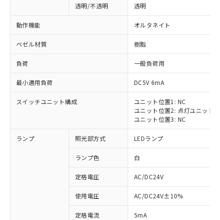
透明/不透明
透明
動作機能
オルタネイト
ベゼル材質
樹脂
負荷
一般負荷用
最小適用負荷
DC5V 6mA
スイッチユニット構成
ユニット位置1: NC
ユニット位置2: 点灯ユニット
ユニット位置3: NC
ランプ
照光部方式
LEDランプ
ランプ色
白
定格電圧
AC/DC24V
※1 対応状況
使用電圧
AC/DC24V±10%
定格電流
5mA
対応済み：EU RoHS指令（10物質）の