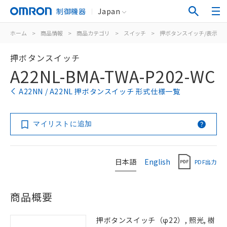
制御機器
Japan
ホーム
>
商品情報
>
商品カテゴリ
>
スイッチ
>
押ボタンスイッチ/表示灯
押ボタンスイッチ
A22NL-BMA-TWA-P202-WC
A22NN / A22NL 押ボタンスイッチ 形式仕様一覧
マイリストに追加
日本語
English
PDF出力
商品概要
押ボタンスイッチ（φ22）, 照光, 樹