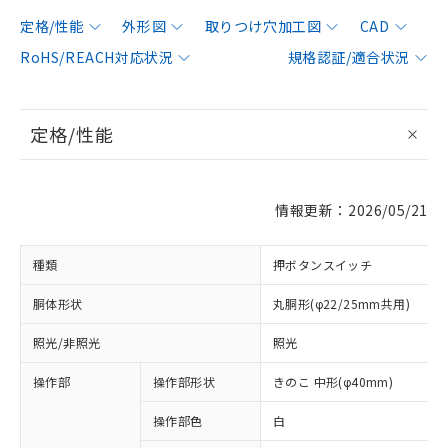
定格/性能
外形図
取りつけ穴加工図
CAD
RoHS/REACH対応状況
規格認証/適合状況
定格/性能
情報更新：2026/05/21
種類
押ボタンスイッチ
胴体形状
丸胴形(φ22/25mm共用)
照光/非照光
照光
操作部
操作部形状
きのこ 中形(φ40mm)
操作部色
白