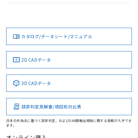
ログイン/会員登録
EU RoHS
注意事項・凡例
A22NL-BMA-TWA-P102-YBについての規格認証/適合状況に
ついては、「カスタマーサポートセンタ お客様相談室」また
は貴社担当オムロン営業員または販売店にお問い合わせくだ
対応状況
対応予定月
※1
※2
さい。
ダウンロードデータをご利用いただく前に、以下を必ずお読
みください。
カタログ/データシート/マニュアル
対応済み
ソフトウェアの使用条件
お問い合わせ
中国 RoHS
注意事項・凡例
2D CADデータ
中国 RoHS表
※1 ※2
3D CADデータ
Pb
Hg
Cd
Cr(VI)
該非判定見解書/項目別対比表
X
O
O
O
日本の外為法に基づく該非判定、およびEAR再輸出規制に関する見解が入手でき
ます。
"対応済み"や非含有の記載がされた商品であっても、流通
在庫等で未対応品が混在する可能性があります。
オンライン購入