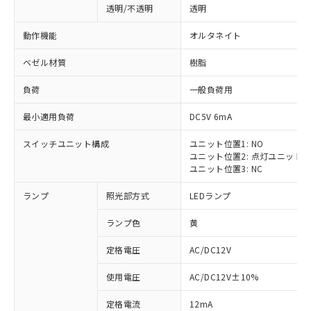
透明/不透明
透明
動作機能
オルタネイト
ベゼル材質
樹脂
負荷
一般負荷用
最小適用負荷
DC5V 6mA
スイッチユニット構成
ユニット位置1: NO
ユニット位置2: 点灯ユニット
ユニット位置3: NC
ランプ
照光部方式
LEDランプ
ランプ色
黄
定格電圧
AC/DC12V
使用電圧
AC/DC12V±10%
定格電流
12mA