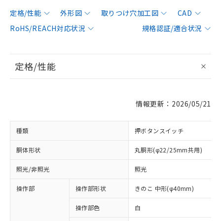
定格/性能
外形図
取りつけ穴加工図
CAD
RoHS/REACH対応状況
規格認証/適合状況
定格/性能
情報更新：2026/05/21
種類
押ボタンスイッチ
胴体形状
丸胴形(φ22/25mm共用)
照光/非照光
照光
操作部
操作部形状
きのこ 中形(φ40mm)
操作部色
白