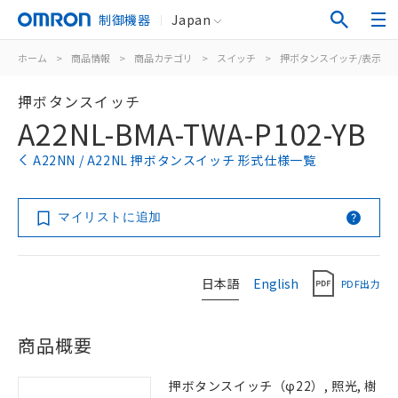
制御機器
Japan
ホーム
>
商品情報
>
商品カテゴリ
>
スイッチ
>
押ボタンスイッチ/表示灯
押ボタンスイッチ
A22NL-BMA-TWA-P102-YB
A22NN / A22NL 押ボタンスイッチ 形式仕様一覧
マイリストに追加
日本語
English
PDF出力
商品概要
押ボタンスイッチ（φ22）, 照光, 樹