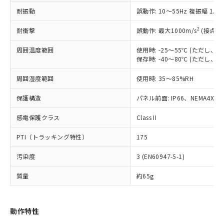
（以下｢規制貨物等」という）を輸出
記載している更新日時点での社内デー
耐振動
誤動作: 10～55Hz 複振幅 1.
*EU RoHS指令（10物質）：
または国外への提供する場合は、日本
記
タに基づき作成されるものであり、閲
説明
鉛(Pb) 1000ppm以下、 水銀(Hg) 1000ppm以下、 カド
*中国RoHS10物質の基準値 (GB/T26572)：
国政府の輸出許可(または役務取引許
号
覧された時点での実際の在庫および標
ミウム(Cd) 100ppm以下、
Pb(鉛) :1000ppm、 Hg(水銀) : 1000ppm、 Cd(カドミウ
2
耐衝撃
誤動作: 最大1000m/s
(接点開
可)を取得するなどの必要な手続きを
六価クロム(Cr(Ⅵ)) 1000ppm以下、ポリ臭化ビフェニル
ム) : 100ppm、
準価格とは異なる場合があることをご
類(PBB) 1000ppm以下、ポリ臭化ジフェニルエーテル類
Cr(Ⅵ)(六価クロム) : 1000ppm、 PBBs(ポリ臭化ビフェ
とります。
了承ください。
(PBDE) 1000ppm以下、フタル酸ビス(2-エチルヘキシ
周囲温度範囲
使用時: -25～55℃ (ただし
○
一定数以上の在庫あり
ニル類) : 1000ppm、 PBDEs(ポリ臭化ジフェニルエーテ
当社は規制貨物を破棄する場合は、完
ル) (DEHP)(別名：DOP) 1000ppm以下、フタル酸ブチ
正式な納期状況および標準価格はお客
ル類) : 1000ppm、
保存時: -40～80℃ (ただし
ルベンジル（BBP） 1000ppm以下、フタル酸ジブチル
全に破砕するなど、違法に輸出されな
DBP(フタル酸ジブチル) : 1000ppm、 DIBP(フタル酸ジ
様のお取引先、またはお客様担当のオ
（DBP） 1000ppm以下、フタル酸ジイソブチル
イソブチル) : 1000ppm、 BBP(フタル酸ブチルベンジ
△
一定数には満たないが在庫あり
いよう必要な手段を講じます。
周囲湿度範囲
使用時: 35～85%RH
ムロン制御機器販売店・当社販売員に
(DIBP) 1000ppm以下
ル) : 1000ppm、
当社は貴社製品を、核兵器、ミサイ
但し、RoHS指令で産業用監視および制御機器に対する
DEHP(フタル酸ビス(2-エチルヘキシル)) : 1000ppm
ご相談ください。
適用除外項目は除く。
ル、化学兵器、生物兵器またはその他
保護構造
パネル前面: IP66、NEMA4X, N
－
在庫なし(最新の在庫状況につ
オムロン制御機器販売店や当社販売拠
フタル酸エステル類の４物質については閾値を超える意
武器並びにこれらの製造装置等に一切
いては、お客様のお取引先、ま
図的な使用がないことを確認しています。
点は「
販売ネットワーク
」をご確認
※2 環境保護使用期限
感電保護クラス
Class II
使用いたしません。
たはお客様担当のオムロン制御
ください。
当社は、貴社製品を第三者に販売する
機器販売店・当社販売員にご確
在庫状況および標準価格結果を当社の
PTI（トラッキング特性）
175
※2 対応予定月
「ｅ」：有害物質（10物質）のすべてが基
場合は、上記1、2および3の内容を当
認ください)
事前の承諾なく第三者に漏洩または開
準値以下であることを示します。
該第三者に通知します。また当社は、
示しないようお願いします。
汚染度
3 (EN60947-5-1)
部品在庫の切り替え状況などにより、予定
「10」：通常の使用状況下において有害物
販売先および販売に係わる関係者が違
マイパーツ機能（部品リスト作成サー
空
受注生産機種、また在庫状況の
月が前後することがあります。
質が外部に漏えいし、環境に深刻な影響を
法に輸出するおそれがある場合は、取
ビス）をご利用いただくには、I-Web
白
情報を公開していない機種
質量
約65g
及ぼさない年数を意味します。
り引きをいたしません。
メンバーズにご登録されている必要が
「－」：未確認です。当社販売部門へお問
あります。
い合わせください。
お客様が当ウェブサイト上で当社にご
動作特性
※3 非含有証明書ダウンロード
登録された部品リストについて、当社