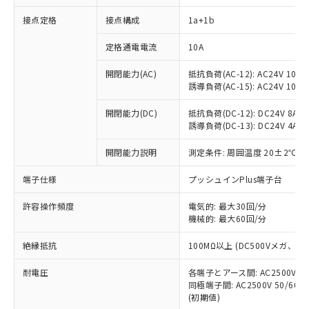
接点定格
接点構成
1a+1b
※1 対応状況
定格通電電流
10A
対応済み：EU RoHS指令（10物質）の
開閉能力(AC)
抵抗負荷(AC-12): AC24V 10A/A
非含有に対応した製品が提供可能な商品で
誘導負荷(AC-15): AC24V 10A/AC
す。
対応予定：EU RoHS指令（10物質）の非含
開閉能力(DC)
抵抗負荷(DC-12): DC24V 8A/DC
ご利用条件
有に対応した製品に切り替える予定のある
誘導負荷(DC-13): DC24V 4A/DC
商品です。
対応予定なし：EU RoHS指令（10物質）の
開閉能力説明
測定条件: 周囲温度 20±2℃、
以下の条件をお読みいただき、同意のうえ
非含有に非対応の商品で、対応品を出す予
ご利用ください。
端子仕様
プッシュインPlus端子台
定はありません。
調査・確認中：EU RoHS指令（10物質）の
本サービスは、当社制御機器事業取扱
※1 中国RoHS○×表
許容操作頻度
電気的: 最大30回/分
非含有の対応状況を調査中または確認中の
商品の当社在庫状況および標準価格
機械的: 最大60回/分
商品です。
(税抜)を提供させていただくもので
「○」：最大均質材料含有率が中国RoHSの
非該当品：ライセンス料など無形物で、有
す。
絶縁抵抗
100MΩ以上 (DC500Vメガ、
基準値以下であることを示します。
害物質有無と関係のない商品です。
当社制御機器事業取扱商品の中には、
「×」：最大均質材料含有率が中国RoHSの
仕入先様の事情により、非含有部品として
耐電圧
各端子とアース間: AC2500V 50/
本サービスの対象外となる商品もある
基準値を超えていることを示します。
いたものが、含有品と判明した場合などや
当社は、これら貴社製品のうち、外国
同極端子間: AC2500V 50/60
ことをご了承ください。
「－」：未確認です。当社販売部門へお問
むを得ず変更することがあります。
(初期値)
為替および外国貿易法に定める商品
在庫状況および標準価格照会結果は、
い合わせください。