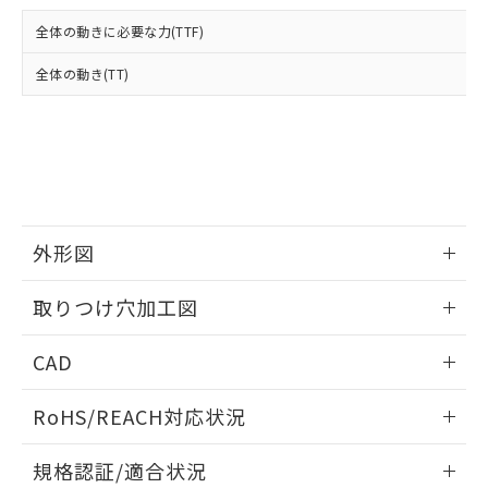
および当社の共同利用者が、当社の製
下記の非含有証明書をダウンロードするこ
品・サービスに関するお客様との取
全体の動きに必要な力(TTF)
とができます。
合意する
キャンセル
引・商談に必要な範囲で利用すること
をご了承ください。
全体の動き(TT)
EU RoHS指令（10物質）の非含有証明書
※当社の共同利用者とは、
"個人情報
51物質の非含有証明書（当社基準）
の共同利用に関して"
の「1.共同利
※本証明書は発行日時点で非含有を証明す
用者の範囲」に記載されている法人を
るもので、過去に遡って非含有を証明する
指します。
ものではありません。
また、RoHS指令のフタル酸エステル類４
物質の対応では、対応完了までの期間は出
荷製品に未対応品が混在することから備考
外形図
欄に対応日を記載しておりました。
情報更新：2026/05/21
既に当社にて対応品への在庫切替を完了
取りつけ穴加工図
していることから、特段のことがない限
り、2022年1月12日より割愛しておりま
情報更新：2026/05/21
CAD
す。
ログイン/会員登録いただくと、CADデータをダウンロー
RoHS/REACH対応状況
ドすることができます。
情報更新：2026/7/29
規格認証/適合状況