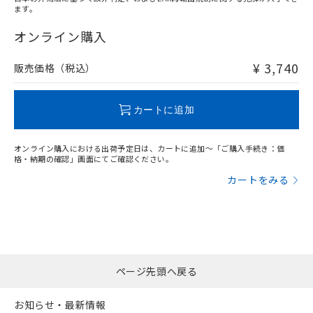
ます。
"対応済み"や非含有の記載がされた商品であっても、流通
在庫等で未対応品が混在する可能性があります。
オンライン購入
非含有品が必要な際は、弊社営業部門もしくは販売店へお
問い合わせください。
¥ 3,740
販売価格（税込）
この製品のRoHS/REACH対応状況ページへ
カートに追加
オンライン購入における出荷予定日は、カートに追加～「ご購入手続き：価
格・納期の確認」画面にてご確認ください。
カートをみる
ページ先頭へ戻る
お知らせ・最新情報