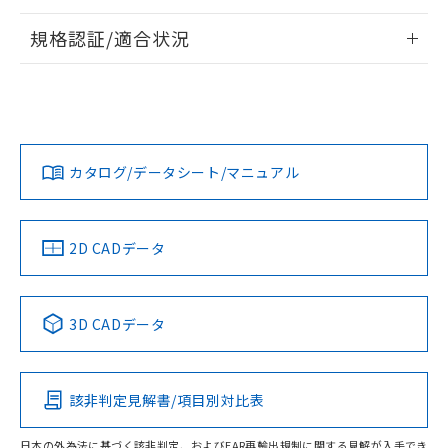
情報更新：2026/7/29
規格認証/適合状況
ログイン/会員登録
EU RoHS
注意事項・凡例
A22NL-BMA-TWA-P102-WEについての規格認証/適合状況に
ついては、「カスタマーサポートセンタ お客様相談室」また
は貴社担当オムロン営業員または販売店にお問い合わせくだ
対応状況
対応予定月
※1
※2
さい。
ダウンロードデータをご利用いただく前に、以下を必ずお読
みください。
カタログ/データシート/マニュアル
対応済み
ソフトウェアの使用条件
お問い合わせ
中国 RoHS
注意事項・凡例
2D CADデータ
中国 RoHS表
※1 ※2
3D CADデータ
Pb
Hg
Cd
Cr(VI)
該非判定見解書/項目別対比表
X
O
O
O
日本の外為法に基づく該非判定、およびEAR再輸出規制に関する見解が入手でき