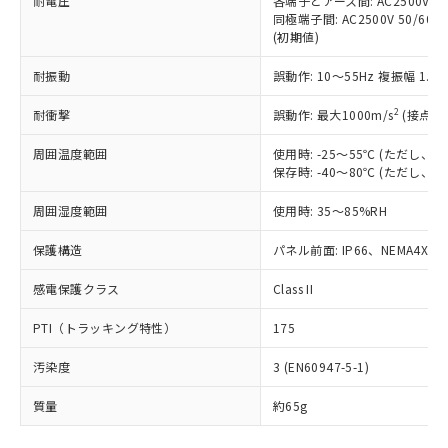
耐電圧
各端子とアース間: AC2500V 50/
「－」：未確認です。当社販売部門へお問
むを得ず変更することがあります。
為替および外国貿易法に定める商品
在庫状況および標準価格照会結果は、
同極端子間: AC2500V 50/60
い合わせください。
（以下｢規制貨物等」という）を輸出
(初期値)
記載している更新日時点での社内デー
*EU RoHS指令（10物質）：
または国外への提供する場合は、日本
記
タに基づき作成されるものであり、閲
説明
鉛(Pb) 1000ppm以下、 水銀(Hg) 1000ppm以下、 カド
*中国RoHS10物質の基準値 (GB/T26572)：
国政府の輸出許可(または役務取引許
耐振動
誤動作: 10～55Hz 複振幅 1.
号
覧された時点での実際の在庫および標
ミウム(Cd) 100ppm以下、
Pb(鉛) :1000ppm、 Hg(水銀) : 1000ppm、 Cd(カドミウ
可)を取得するなどの必要な手続きを
六価クロム(Cr(Ⅵ)) 1000ppm以下、ポリ臭化ビフェニル
ム) : 100ppm、
準価格とは異なる場合があることをご
類(PBB) 1000ppm以下、ポリ臭化ジフェニルエーテル類
2
Cr(Ⅵ)(六価クロム) : 1000ppm、 PBBs(ポリ臭化ビフェ
耐衝撃
誤動作: 最大1000m/s
(接点開
とります。
了承ください。
(PBDE) 1000ppm以下、フタル酸ビス(2-エチルヘキシ
○
一定数以上の在庫あり
ニル類) : 1000ppm、 PBDEs(ポリ臭化ジフェニルエーテ
当社は規制貨物を破棄する場合は、完
ル) (DEHP)(別名：DOP) 1000ppm以下、フタル酸ブチ
正式な納期状況および標準価格はお客
ル類) : 1000ppm、
周囲温度範囲
使用時: -25～55℃ (ただし
ルベンジル（BBP） 1000ppm以下、フタル酸ジブチル
全に破砕するなど、違法に輸出されな
DBP(フタル酸ジブチル) : 1000ppm、 DIBP(フタル酸ジ
様のお取引先、またはお客様担当のオ
（DBP） 1000ppm以下、フタル酸ジイソブチル
保存時: -40～80℃ (ただし
イソブチル) : 1000ppm、 BBP(フタル酸ブチルベンジ
△
一定数には満たないが在庫あり
いよう必要な手段を講じます。
ムロン制御機器販売店・当社販売員に
(DIBP) 1000ppm以下
ル) : 1000ppm、
当社は貴社製品を、核兵器、ミサイ
但し、RoHS指令で産業用監視および制御機器に対する
DEHP(フタル酸ビス(2-エチルヘキシル)) : 1000ppm
ご相談ください。
周囲湿度範囲
使用時: 35～85%RH
適用除外項目は除く。
ル、化学兵器、生物兵器またはその他
－
在庫なし(最新の在庫状況につ
オムロン制御機器販売店や当社販売拠
フタル酸エステル類の４物質については閾値を超える意
武器並びにこれらの製造装置等に一切
いては、お客様のお取引先、ま
図的な使用がないことを確認しています。
点は「
販売ネットワーク
」をご確認
保護構造
パネル前面: IP66、NEMA4X, N
※2 環境保護使用期限
使用いたしません。
たはお客様担当のオムロン制御
ください。
当社は、貴社製品を第三者に販売する
機器販売店・当社販売員にご確
感電保護クラス
Class II
在庫状況および標準価格結果を当社の
※2 対応予定月
「ｅ」：有害物質（10物質）のすべてが基
場合は、上記1、2および3の内容を当
認ください)
事前の承諾なく第三者に漏洩または開
準値以下であることを示します。
該第三者に通知します。また当社は、
PTI（トラッキング特性）
175
示しないようお願いします。
部品在庫の切り替え状況などにより、予定
「10」：通常の使用状況下において有害物
販売先および販売に係わる関係者が違
マイパーツ機能（部品リスト作成サー
空
受注生産機種、また在庫状況の
月が前後することがあります。
質が外部に漏えいし、環境に深刻な影響を
汚染度
3 (EN60947-5-1)
法に輸出するおそれがある場合は、取
ビス）をご利用いただくには、I-Web
白
情報を公開していない機種
及ぼさない年数を意味します。
り引きをいたしません。
メンバーズにご登録されている必要が
質量
約65g
「－」：未確認です。当社販売部門へお問
あります。
い合わせください。
お客様が当ウェブサイト上で当社にご