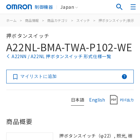
制御機器
Japan
ホーム
>
商品情報
>
商品カテゴリ
>
スイッチ
>
押ボタンスイッチ/表示灯
押ボタンスイッチ
A22NL-BMA-TWA-P102-WE
A22NN / A22NL 押ボタンスイッチ 形式仕様一覧
マイリストに追加
日本語
English
PDF出力
商品概要
押ボタンスイッチ（φ22）, 照光, 樹