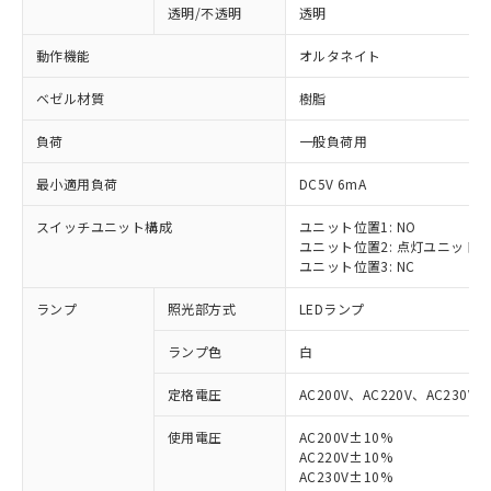
透明/不透明
透明
動作機能
オルタネイト
ベゼル材質
樹脂
負荷
一般負荷用
最小適用負荷
DC5V 6mA
スイッチユニット構成
ユニット位置1: NO
ユニット位置2: 点灯ユニット
ユニット位置3: NC
ランプ
照光部方式
LEDランプ
ランプ色
白
定格電圧
AC200V、AC220V、AC230V、
使用電圧
AC200V±10%
AC220V±10%
AC230V±10%