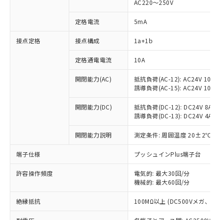
AC220～250V
定格電流
5mA
※1 対応状況
接点定格
接点構成
1a+1b
対応済み：EU RoHS指令（10物質）の
定格通電電流
10A
非含有に対応した製品が提供可能な商品で
開閉能力(AC)
抵抗負荷(AC-12): AC24V 10A/A
す。
誘導負荷(AC-15): AC24V 10A/AC
対応予定：EU RoHS指令（10物質）の非含
ご利用条件
有に対応した製品に切り替える予定のある
開閉能力(DC)
抵抗負荷(DC-12): DC24V 8A/DC
商品です。
誘導負荷(DC-13): DC24V 4A/DC
対応予定なし：EU RoHS指令（10物質）の
以下の条件をお読みいただき、同意のうえ
非含有に非対応の商品で、対応品を出す予
開閉能力説明
測定条件: 周囲温度 20±2℃、
ご利用ください。
定はありません。
調査・確認中：EU RoHS指令（10物質）の
端子仕様
プッシュインPlus端子台
本サービスは、当社制御機器事業取扱
※1 中国RoHS○×表
非含有の対応状況を調査中または確認中の
商品の当社在庫状況および標準価格
商品です。
許容操作頻度
電気的: 最大30回/分
(税抜)を提供させていただくもので
「○」：最大均質材料含有率が中国RoHSの
機械的: 最大60回/分
非該当品：ライセンス料など無形物で、有
す。
基準値以下であることを示します。
害物質有無と関係のない商品です。
当社制御機器事業取扱商品の中には、
絶縁抵抗
100MΩ以上 (DC500Vメガ、
「×」：最大均質材料含有率が中国RoHSの
仕入先様の事情により、非含有部品として
本サービスの対象外となる商品もある
基準値を超えていることを示します。
いたものが、含有品と判明した場合などや
当社は、これら貴社製品のうち、外国
ことをご了承ください。