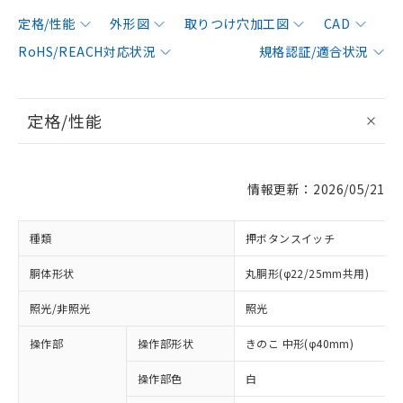
定格/性能
外形図
取りつけ穴加工図
CAD
RoHS/REACH対応状況
規格認証/適合状況
定格/性能
情報更新：2026/05/21
種類
押ボタンスイッチ
胴体形状
丸胴形(φ22/25mm共用)
照光/非照光
照光
操作部
操作部形状
きのこ 中形(φ40mm)
操作部色
白