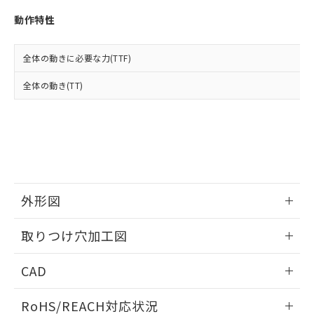
※3 非含有証明書ダウンロード
登録された部品リストについて、当社
動作特性
および当社の共同利用者が、当社の製
下記の非含有証明書をダウンロードするこ
品・サービスに関するお客様との取
とができます。
合意する
キャンセル
引・商談に必要な範囲で利用すること
全体の動きに必要な力(TTF)
をご了承ください。
EU RoHS指令（10物質）の非含有証明書
※当社の共同利用者とは、
"個人情報
全体の動き(TT)
51物質の非含有証明書（当社基準）
の共同利用に関して"
の「1.共同利
※本証明書は発行日時点で非含有を証明す
用者の範囲」に記載されている法人を
るもので、過去に遡って非含有を証明する
指します。
ものではありません。
また、RoHS指令のフタル酸エステル類４
物質の対応では、対応完了までの期間は出
荷製品に未対応品が混在することから備考
欄に対応日を記載しておりました。
外形図
既に当社にて対応品への在庫切替を完了
していることから、特段のことがない限
情報更新：2026/05/21
取りつけ穴加工図
り、2022年1月12日より割愛しておりま
す。
情報更新：2026/05/21
CAD
ログイン/会員登録いただくと、CADデータをダウンロー
RoHS/REACH対応状況
ドすることができます。