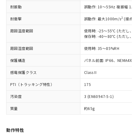
（以下｢規制貨物等」という）を輸出
記載している更新日時点での社内デー
耐振動
誤動作: 10～55Hz 複振幅 1.
*EU RoHS指令（10物質）：
または国外への提供する場合は、日本
記
タに基づき作成されるものであり、閲
説明
鉛(Pb) 1000ppm以下、 水銀(Hg) 1000ppm以下、 カド
*中国RoHS10物質の基準値 (GB/T26572)：
国政府の輸出許可(または役務取引許
号
覧された時点での実際の在庫および標
ミウム(Cd) 100ppm以下、
Pb(鉛) :1000ppm、 Hg(水銀) : 1000ppm、 Cd(カドミウ
2
耐衝撃
誤動作: 最大1000m/s
(接点開
可)を取得するなどの必要な手続きを
六価クロム(Cr(Ⅵ)) 1000ppm以下、ポリ臭化ビフェニル
ム) : 100ppm、
準価格とは異なる場合があることをご
類(PBB) 1000ppm以下、ポリ臭化ジフェニルエーテル類
Cr(Ⅵ)(六価クロム) : 1000ppm、 PBBs(ポリ臭化ビフェ
とります。
了承ください。
(PBDE) 1000ppm以下、フタル酸ビス(2-エチルヘキシ
周囲温度範囲
使用時: -25～55℃ (ただし
○
一定数以上の在庫あり
ニル類) : 1000ppm、 PBDEs(ポリ臭化ジフェニルエーテ
当社は規制貨物を破棄する場合は、完
ル) (DEHP)(別名：DOP) 1000ppm以下、フタル酸ブチ
正式な納期状況および標準価格はお客
ル類) : 1000ppm、
保存時: -40～80℃ (ただし
ルベンジル（BBP） 1000ppm以下、フタル酸ジブチル
全に破砕するなど、違法に輸出されな
DBP(フタル酸ジブチル) : 1000ppm、 DIBP(フタル酸ジ
様のお取引先、またはお客様担当のオ
（DBP） 1000ppm以下、フタル酸ジイソブチル
イソブチル) : 1000ppm、 BBP(フタル酸ブチルベンジ
△
一定数には満たないが在庫あり
いよう必要な手段を講じます。
周囲湿度範囲
使用時: 35～85%RH
ムロン制御機器販売店・当社販売員に
(DIBP) 1000ppm以下
ル) : 1000ppm、
当社は貴社製品を、核兵器、ミサイ
但し、RoHS指令で産業用監視および制御機器に対する
DEHP(フタル酸ビス(2-エチルヘキシル)) : 1000ppm
ご相談ください。
適用除外項目は除く。
ル、化学兵器、生物兵器またはその他
保護構造
パネル前面: IP66、NEMA4X, N
－
在庫なし(最新の在庫状況につ
オムロン制御機器販売店や当社販売拠
フタル酸エステル類の４物質については閾値を超える意
武器並びにこれらの製造装置等に一切
いては、お客様のお取引先、ま
図的な使用がないことを確認しています。
点は「
販売ネットワーク
」をご確認
※2 環境保護使用期限
感電保護クラス
Class II
使用いたしません。
たはお客様担当のオムロン制御
ください。
当社は、貴社製品を第三者に販売する
機器販売店・当社販売員にご確
在庫状況および標準価格結果を当社の
PTI（トラッキング特性）
175
※2 対応予定月
「ｅ」：有害物質（10物質）のすべてが基
場合は、上記1、2および3の内容を当
認ください)
事前の承諾なく第三者に漏洩または開
準値以下であることを示します。
該第三者に通知します。また当社は、
示しないようお願いします。
汚染度
3 (EN60947-5-1)
部品在庫の切り替え状況などにより、予定
「10」：通常の使用状況下において有害物
販売先および販売に係わる関係者が違
マイパーツ機能（部品リスト作成サー
空
受注生産機種、また在庫状況の
月が前後することがあります。
質が外部に漏えいし、環境に深刻な影響を
法に輸出するおそれがある場合は、取
ビス）をご利用いただくには、I-Web
白
情報を公開していない機種
質量
約65g
及ぼさない年数を意味します。
り引きをいたしません。
メンバーズにご登録されている必要が
「－」：未確認です。当社販売部門へお問
あります。
い合わせください。
お客様が当ウェブサイト上で当社にご
動作特性
※3 非含有証明書ダウンロード
登録された部品リストについて、当社