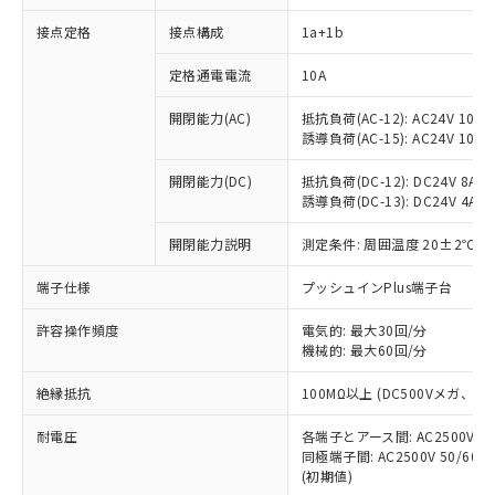
接点定格
接点構成
1a+1b
※1 対応状況
定格通電電流
10A
対応済み：EU RoHS指令（10物質）の
開閉能力(AC)
抵抗負荷(AC-12): AC24V 10A/A
非含有に対応した製品が提供可能な商品で
誘導負荷(AC-15): AC24V 10A/AC
す。
対応予定：EU RoHS指令（10物質）の非含
開閉能力(DC)
抵抗負荷(DC-12): DC24V 8A/DC
ご利用条件
有に対応した製品に切り替える予定のある
誘導負荷(DC-13): DC24V 4A/DC
商品です。
対応予定なし：EU RoHS指令（10物質）の
開閉能力説明
測定条件: 周囲温度 20±2℃、
以下の条件をお読みいただき、同意のうえ
非含有に非対応の商品で、対応品を出す予
ご利用ください。
端子仕様
プッシュインPlus端子台
定はありません。
調査・確認中：EU RoHS指令（10物質）の
本サービスは、当社制御機器事業取扱
※1 中国RoHS○×表
許容操作頻度
電気的: 最大30回/分
非含有の対応状況を調査中または確認中の
商品の当社在庫状況および標準価格
機械的: 最大60回/分
商品です。
(税抜)を提供させていただくもので
「○」：最大均質材料含有率が中国RoHSの
非該当品：ライセンス料など無形物で、有
す。
絶縁抵抗
100MΩ以上 (DC500Vメガ、
基準値以下であることを示します。
害物質有無と関係のない商品です。
当社制御機器事業取扱商品の中には、
「×」：最大均質材料含有率が中国RoHSの
仕入先様の事情により、非含有部品として
耐電圧
各端子とアース間: AC2500V 50/
本サービスの対象外となる商品もある
基準値を超えていることを示します。
いたものが、含有品と判明した場合などや
当社は、これら貴社製品のうち、外国
同極端子間: AC2500V 50/60
ことをご了承ください。
「－」：未確認です。当社販売部門へお問
むを得ず変更することがあります。
(初期値)
為替および外国貿易法に定める商品
在庫状況および標準価格照会結果は、
い合わせください。