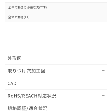
および当社の共同利用者が、当社の製
下記の非含有証明書をダウンロードするこ
品・サービスに関するお客様との取
全体の動きに必要な力(TTF)
とができます。
合意する
キャンセル
引・商談に必要な範囲で利用すること
をご了承ください。
全体の動き(TT)
EU RoHS指令（10物質）の非含有証明書
※当社の共同利用者とは、
"個人情報
51物質の非含有証明書（当社基準）
の共同利用に関して"
の「1.共同利
※本証明書は発行日時点で非含有を証明す
用者の範囲」に記載されている法人を
るもので、過去に遡って非含有を証明する
指します。
ものではありません。
また、RoHS指令のフタル酸エステル類４
物質の対応では、対応完了までの期間は出
荷製品に未対応品が混在することから備考
外形図
欄に対応日を記載しておりました。
情報更新：2026/05/21
既に当社にて対応品への在庫切替を完了
取りつけ穴加工図
していることから、特段のことがない限
り、2022年1月12日より割愛しておりま
情報更新：2026/05/21
CAD
す。
ログイン/会員登録いただくと、CADデータをダウンロー
RoHS/REACH対応状況
ドすることができます。
情報更新：2026/7/29
規格認証/適合状況