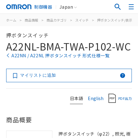
制御機器
Japan
ホーム
>
商品情報
>
商品カテゴリ
>
スイッチ
>
押ボタンスイッチ/表示灯
押ボタンスイッチ
A22NL-BMA-TWA-P102-WC
A22NN / A22NL 押ボタンスイッチ 形式仕様一覧
マイリストに追加
日本語
English
PDF出力
商品概要
押ボタンスイッチ（φ22）, 照光, 樹