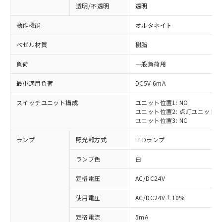
透明/不透明
透明
動作機能
オルタネイト
ベゼル材質
樹脂
負荷
一般負荷用
最小適用負荷
DC5V 6mA
スイッチユニット構成
ユニット位置1: NO
ユニット位置2: 点灯ユニット
ユニット位置3: NC
ランプ
照光部方式
LEDランプ
ランプ色
白
定格電圧
AC/DC24V
使用電圧
AC/DC24V±10%
定格電流
5mA