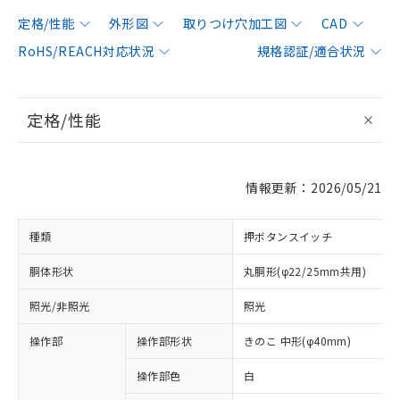
定格/性能
外形図
取りつけ穴加工図
CAD
RoHS/REACH対応状況
規格認証/適合状況
定格/性能
情報更新：2026/05/21
種類
押ボタンスイッチ
胴体形状
丸胴形(φ22/25mm共用)
照光/非照光
照光
操作部
操作部形状
きのこ 中形(φ40mm)
操作部色
白