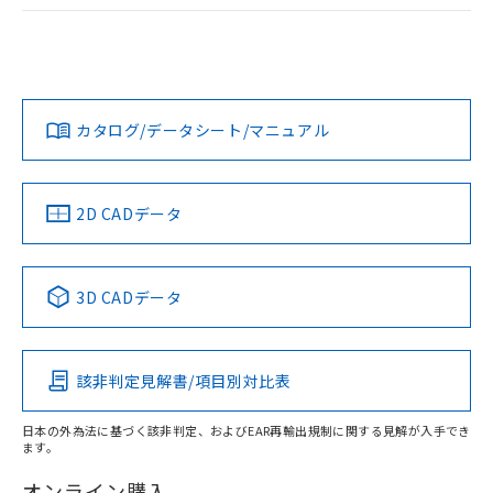
ログイン/会員登録
EU RoHS
注意事項・凡例
A22NL-BMA-TWA-P102-WCについての規格認証/適合状況に
ついては、「カスタマーサポートセンタ お客様相談室」また
は貴社担当オムロン営業員または販売店にお問い合わせくだ
対応状況
対応予定月
※1
※2
さい。
ダウンロードデータをご利用いただく前に、以下を必ずお読
みください。
カタログ/データシート/マニュアル
対応済み
ソフトウェアの使用条件
お問い合わせ
中国 RoHS
注意事項・凡例
2D CADデータ
中国 RoHS表
※1 ※2
3D CADデータ
Pb
Hg
Cd
Cr(VI)
該非判定見解書/項目別対比表
X
O
O
O
日本の外為法に基づく該非判定、およびEAR再輸出規制に関する見解が入手でき
ます。
"対応済み"や非含有の記載がされた商品であっても、流通
在庫等で未対応品が混在する可能性があります。
オンライン購入