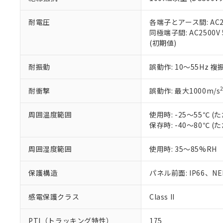
また、RoHS指
混在することから
既に当社にて対応
耐電圧
各端子とアース間: AC250
り割愛しておりま
同極端子間: AC2500V
(初期値)
耐振動
誤動作: 10～55Hz 複
耐衝撃
誤動作: 最大1000m/s
周囲温度範囲
使用時: -25～55℃
保存時: -40～80℃
周囲湿度範囲
使用時: 35～85%RH
保護構造
パネル前面: IP66、NEM
感電保護クラス
Class II
PTI（トラッキング特性）
175