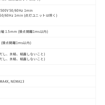
令のフタル酸エステル類４物質の対応では、対応完了までの期間は出
備考欄に対応日を記載しておりました。
品への在庫切替を完了していることから、特段のことがない限り、20
0V 50/60Hz 1min
す。
 50/60Hz 1min (点灯ユニットは除く)
振幅 1.5mm (接点開離1ms以内)
2
(接点開離1ms以内)
 (ただし、氷結、結露しないこと)
 (ただし、氷結、結露しないこと)
A4X, NEMA13