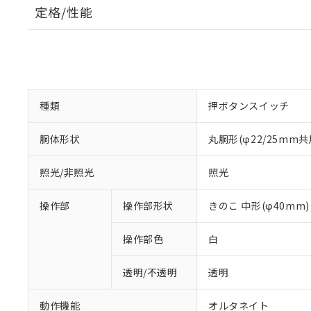
定格/性能
種類
押ボタンスイッチ
胴体形状
丸胴形(φ22/25mm共
照光/非照光
照光
操作部
操作部形状
きのこ 中形(φ40mm)
操作部色
白
透明/不透明
透明
動作機能
オルタネイト