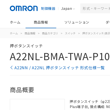
制御機器
Japan
ホーム
商品情報
ソリューション
ダ
ホーム
>
商品情報
>
商品カテゴリ
>
スイッチ
>
押ボタンスイッチ/表
押ボタンスイッチ
A22NL-BMA-TWA-P1
A22NN / A22NL 押ボタンスイッチ 形式仕様一覧
商品概要
押ボタンスイッチ（φ22）,
Plus端子台, 接点構成: N