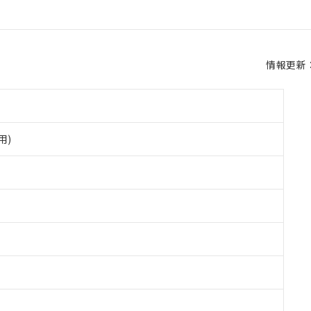
情報更新：2
用)