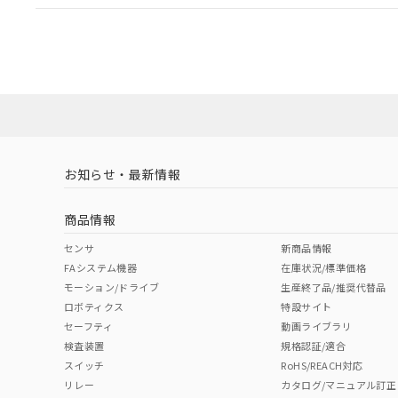
EU RoHS
注意事項・凡例
A22NL-BMA-TWA-P100-WCについての規格認証/
営業員または販売店にお問い合わせください。
ダウンロードデータをご利用いただく前に、以下を必ずお読
対応状況
対応予定月
※1
※2
ソフトウェアの使用条件
対応済み
お知らせ・最新情報
中国 RoHS
注意事項・凡例
商品情報
中国 RoHS表
※1 ※2
センサ
新商品情報
FAシステム機器
在庫状況/標準価格
Pb
Hg
Cd
Cr(V
モーション/ドライブ
生産終了品/推奨代替品
ロボティクス
特設サイト
セーフティ
動画ライブラリ
検査装置
規格認証/適合
X
O
O
O
スイッチ
RoHS/REACH対応
リレー
カタログ/マニュアル訂正