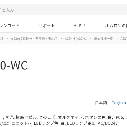
ウンロード
サポート
セミナ
オムロンの
示灯
>
φ22(φ25):照光・非照光・表示灯
>
A22NN / A22NL
>
形式仕様一覧
>
A22
00-WC
日本語
English
 照光, 樹脂ベゼル, きのこ形, オルタネイト, ボタンの色: 白, IP66
O/点灯ユニット/-, LEDランプ色: 白, LEDランプ電圧: AC/DC24V