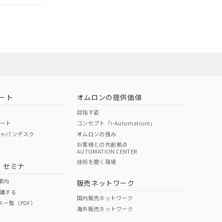
担当オムロン
お問い合わせ
ート
オムロンの提供価値
目指す姿
ポート
コンセプト「i-Automation!」
ジャパンデスク
オムロンの強み
お客様との共創拠点
AUTOMATION CENTER
DIBP
BBP
DEHP
環境保護
技術を磨く現場
・セミナ
使用期限
案内
販売ネットワーク
講する
O
O
O
10
国内販売ネットワーク
ス一覧（PDF）
海外販売ネットワーク