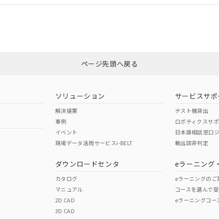
適合状況については、「カスタマーサポートセンタ お客様相談室」または貴社
みください。
非含有証明書
※3
ページ先頭へ戻る
ダウンロードはこちら
ソリューション
サービスサポ
解決提案
テスト機貸出
事例
ロボティクスサ
イベント
日本語相談窓口
現場データ活用サービスi-BELT
輸出該非判定
I)
PBBs
PBDEs
DBP
ダウンロードセンタ
eラーニング
カタログ
eラーニングのご
マニュアル
コースを選んで受
O
O
O
2D CAD
eラーニングコー
3D CAD