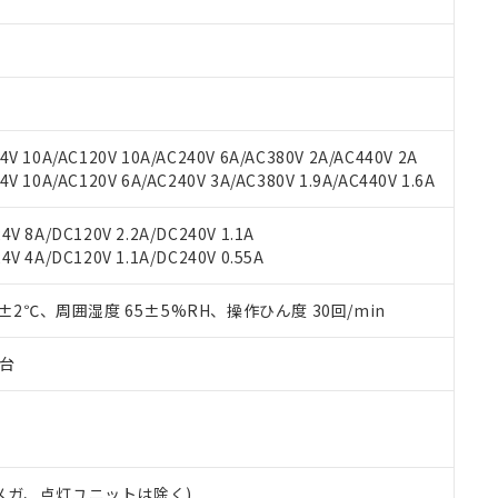
材料含有率が中国RoHSの基準値を超えていることを示します。
、当社制御機器事業取扱商品の当社在庫状況および標準価格(税抜)
ら貴社製品のうち、外国為替および外国貿易法に定める商品（以下｢
質）：
す。当社販売部門へお問い合わせください。
 水銀(Hg) 1000ppm以下、 カドミウム(Cd) 100ppm以下、
たは国外への提供する場合は、日本国政府の輸出許可(または役務取
000ppm以下、ポリ臭化ビフェニル類(PBB) 1000ppm以下、ポリ臭化ジフェニルエーテル類(P
事業取扱商品の中には、本サービスの対象外となる商品もあること
手続きをとります。
キシル) (DEHP)(別名：DOP) 1000ppm以下、フタル酸ブチルベンジル（BBP） 100
(GB/T26572)：
以下、フタル酸ジイソブチル (DIBP) 1000ppm以下
び標準価格照会結果は、記載している更新日時点での社内データに
物を破棄する場合は、完全に破砕するなど、違法に輸出されないよ
(水銀) : 1000ppm、 Cd(カドミウム) : 100ppm、
業用監視および制御機器に対する適用除外項目は除く。
覧された時点での実際の在庫および標準価格とは異なる場合がある
1000ppm、 PBBs(ポリ臭化ビフェニル類) : 1000ppm、 PBDEs(ポリ臭化ジフェニルエーテル類
物質については閾値を超える意図的な使用がないことを確認しています。
上の在庫あり
 1000ppm、 DIBP(フタル酸ジイソブチル) : 1000ppm、 BBP(フタル酸ブチルベンジル) :
品を、核兵器、ミサイル、化学兵器、生物兵器またはその他武器並
V 10A/AC120V 10A/AC240V 6A/AC380V 2A/AC440V 2A
チルヘキシル)) : 1000ppm
況および標準価格はお客様のお取引先、またはお客様担当のオムロ
用いたしません。
 10A/AC120V 6A/AC240V 3A/AC380V 1.9A/AC440V 1.6A
ご相談ください。
は満たないが在庫あり
製品を第三者に販売する場合は、上記1、2および3の内容を当該第
機器販売店や当社販売拠点は「
販売ネットワーク
」をご確認くだ
販売先および販売に係わる関係者が違法に輸出するおそれがある場
用期限
V 8A/DC120V 2.2A/DC240V 1.1A
び標準価格結果を当社の事前の承諾なく第三者に漏洩または開示し
え状況などにより、予定月が前後することがあります。
(最新の在庫状況については、お客様のお取引先、またはお客様担当
V 4A/DC120V 1.1A/DC240V 0.55A
（10物質）のすべてが基準値以下であることを示します。
店・当社販売員にご確認ください)
能（部品リスト作成サービス）をご利用いただくには、I-Webメン
使用状況下において有害物質が外部に漏えいし、環境に深刻な影響を
あります。
0±2℃、周囲湿度 65±5%RH、操作ひん度 30回/min
機種、また在庫状況の情報を公開していない機種
ェブサイト上で当社にご登録された部品リストについて、当社およ
書ダウンロード
す。当社販売部門へお問い合わせください。
品・サービスに関するお客様との取引・商談に必要な範囲で利用す
合意する
キャンセル
子台
書をダウンロードすることができます。
利用者とは、
"個人情報の共同利用に関して"
の「1.共同利用者の
します。
10物質）の非含有証明書
明書（当社基準）
日時点で非含有を証明するもので、過去に遡って非含有を証明するも
00Vメガ、点灯ユニットは除く)