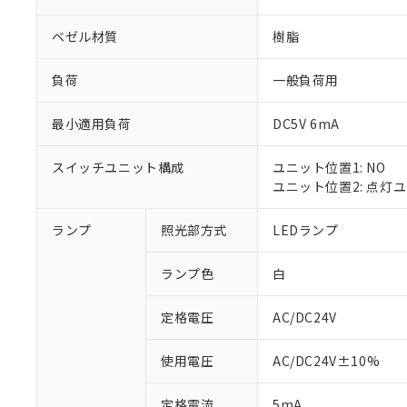
ベゼル材質
樹脂
負荷
一般負荷用
最小適用負荷
DC5V 6mA
スイッチユニット構成
ユニット位置1: NO
ユニット位置2: 点灯
ランプ
照光部方式
LEDランプ
※1 対応状況
ランプ色
白
対応済み：EU
対応予定：EU R
対応予定なし：EU
定格電圧
AC/DC24V
調査・確認中：EU
ご利用条件
非該当品：ライセ
使用電圧
AC/DC24V±10%
※1 中国RoHS
仕入先様の事情に
があります。
以下の条件をお読
定格電流
5mA
「○」：最大均質