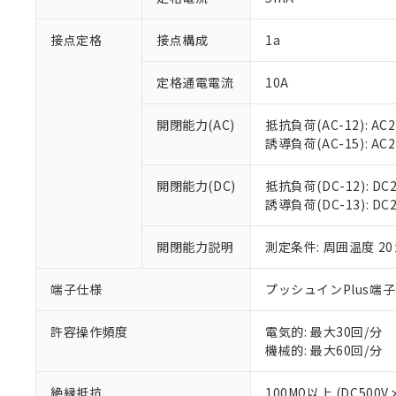
「×」：最大均質
本サービスは
当社は、これ
*EU RoHS指令（10物
「－」：未確認で
鉛(Pb) 1000ppm以下、
接点定格
接点構成
1a
くものです。
う）を輸出ま
記
説明
六価クロム(Cr(Ⅵ)) 1
当社制御機器
などの必要な
フタル酸ビス(2-エチルヘ
号
*中国RoHS10物質の基準値 
ル（DBP） 1000ppm
在庫状況およ
当社は規制貨
定格通電電流
10A
Pb(鉛) :1000ppm、 Hg
但し、RoHS指令で産
のであり、閲
ます。
Cr(Ⅵ)(六価クロム) : 
フタル酸エステル類の４
○
一定数以
DBP(フタル酸ジブチル) :
い。
当社は貴社製
開閉能力(AC)
抵抗負荷(AC-12): AC24
DEHP(フタル酸ビス(2-エ
正式な納期状
置等に一切使
誘導負荷(AC-15): AC24V
当社販売員に
※2 対応予定月
△
一定数に
当社は、貴社
オムロン制御
また当社は、
※2 環境保護使
開閉能力(DC)
抵抗負荷(DC-12): DC24
在庫状況およ
部品在庫の切り替
たしません。
－
在庫なし
誘導負荷(DC-13): DC24
す。
「ｅ」：有害物質
機器販売
マイパーツ機
「10」：通常の
ている必要が
開閉能力説明
測定条件: 周囲温度 2
味します。
空
受注生産
お客様が当ウ
※3 非含有証明
「－」：未確認で
白
が、当社の製
端子仕様
プッシュインPlus端
さい。
下記の非含有証明
※当社の共同
許容操作頻度
電気的: 最大30回/分
いる法人を指
EU RoHS指令（
機械的: 最大60回/分
51物質の非含有証
※本証明書は発行
絶縁抵抗
100MΩ以上 (DC5