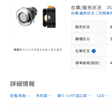
在庫/販売状況
20
在庫/販売状況 ご利用条
販売状況
機種区分
画像をクリックすると大きくなります
在庫状況
標準価格(税別)
詳細情報
定格/性能
外形図
取りつけ穴加工図
CAD