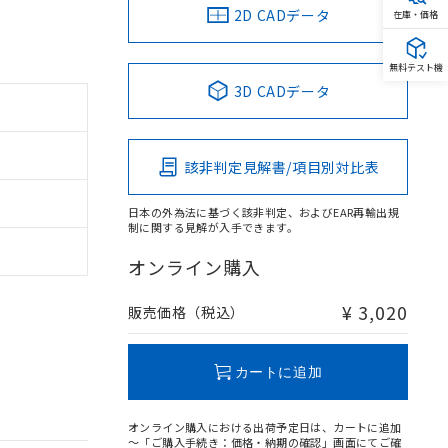
2D CADデータ
在庫・価格
無料テスト機
3D CADデータ
該非判定見解書/項目別対比表
日本の外為法に基づく該非判定、およびEAR再輸出規
制に関する見解が入手できます。
オンライン購入
¥ 3,020
販売価格（税込）
カートに追加
オンライン購入における出荷予定日は、カートに追加
～「ご購入手続き：価格・納期の確認」画面にてご確