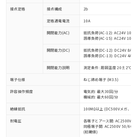
非含有に対応した製品が提供可能な商品で
接点定格
接点構成
2b
す。
対応予定：EU RoHS指令（10物質）の非含
ご利用条件
定格通電電流
10A
有に対応した製品に切り替える予定のある
商品です。
開閉能力(AC)
抵抗負荷(AC-12): AC24V 10A/A
対応予定なし：EU RoHS指令（10物質）の
誘導負荷(AC-15): AC24V 10A/AC
以下の条件をお読みいただき、同意のうえ
非含有に非対応の商品で、対応品を出す予
ご利用ください。
定はありません。
開閉能力(DC)
抵抗負荷(DC-12): DC24V 8A/DC
調査・確認中：EU RoHS指令（10物質）の
誘導負荷(DC-13): DC24V 4A/DC
本サービスは、当社制御機器事業取扱
※1 中国RoHS○×表
非含有の対応状況を調査中または確認中の
商品の当社在庫状況および標準価格
開閉能力説明
測定条件: 周囲温度 20±2℃、
商品です。
(税抜)を提供させていただくもので
「○」：最大均質材料含有率が中国RoHSの
非該当品：ライセンス料など無形物で、有
す。
端子仕様
ねじ締め端子 (M3.5)
基準値以下であることを示します。
害物質有無と関係のない商品です。
当社制御機器事業取扱商品の中には、
「×」：最大均質材料含有率が中国RoHSの
仕入先様の事情により、非含有部品として
本サービスの対象外となる商品もある
許容操作頻度
電気的: 最大30回/分
基準値を超えていることを示します。
いたものが、含有品と判明した場合などや
当社は、これら貴社製品のうち、外国
ことをご了承ください。
機械的: 最大60回/分
「－」：未確認です。当社販売部門へお問
むを得ず変更することがあります。
為替および外国貿易法に定める商品
在庫状況および標準価格照会結果は、
い合わせください。
（以下｢規制貨物等」という）を輸出
絶縁抵抗
100MΩ以上 (DC500Vメガ、
記載している更新日時点での社内デー
*EU RoHS指令（10物質）：
または国外への提供する場合は、日本
記
タに基づき作成されるものであり、閲
説明
鉛(Pb) 1000ppm以下、 水銀(Hg) 1000ppm以下、 カド
*中国RoHS10物質の基準値 (GB/T26572)：
国政府の輸出許可(または役務取引許
耐電圧
各端子とアース間: AC2500V 50/
号
覧された時点での実際の在庫および標
ミウム(Cd) 100ppm以下、
Pb(鉛) :1000ppm、 Hg(水銀) : 1000ppm、 Cd(カドミウ
同極端子間: AC2500V 50/60
可)を取得するなどの必要な手続きを
六価クロム(Cr(Ⅵ)) 1000ppm以下、ポリ臭化ビフェニル
ム) : 100ppm、
準価格とは異なる場合があることをご
類(PBB) 1000ppm以下、ポリ臭化ジフェニルエーテル類
(初期値)
Cr(Ⅵ)(六価クロム) : 1000ppm、 PBBs(ポリ臭化ビフェ
とります。
了承ください。
(PBDE) 1000ppm以下、フタル酸ビス(2-エチルヘキシ