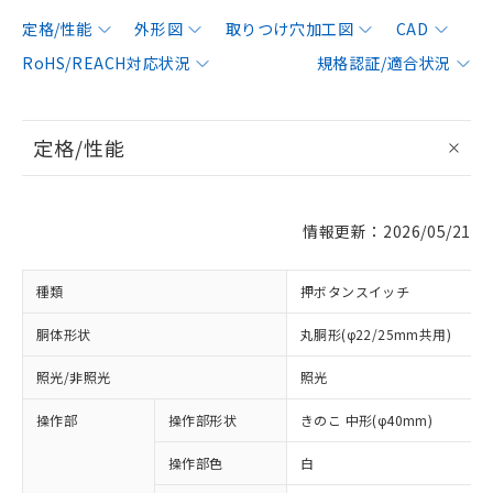
定格/性能
外形図
取りつけ穴加工図
CAD
RoHS/REACH対応状況
規格認証/適合状況
定格/性能
情報更新：2026/05/21
種類
押ボタンスイッチ
胴体形状
丸胴形(φ22/25mm共用)
照光/非照光
照光
操作部
操作部形状
きのこ 中形(φ40mm)
操作部色
白