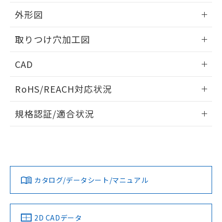
51物質の非含有証明書（当社基準）
の共同利用に関して"
の「1.共同利
※本証明書は発行日時点で非含有を証明す
外形図
用者の範囲」に記載されている法人を
るもので、過去に遡って非含有を証明する
指します。
ものではありません。
情報更新：2026/05/21
取りつけ穴加工図
また、RoHS指令のフタル酸エステル類４
物質の対応では、対応完了までの期間は出
情報更新：2026/05/21
CAD
荷製品に未対応品が混在することから備考
欄に対応日を記載しておりました。
ログイン/会員登録いただくと、CADデータをダウンロー
既に当社にて対応品への在庫切替を完了
RoHS/REACH対応状況
ドすることができます。
していることから、特段のことがない限
り、2022年1月12日より割愛しておりま
情報更新：2026/7/29
規格認証/適合状況
す。
ログイン/会員登録
EU RoHS
注意事項・凡例
UL認証
CSA認証
CEマーキング
Yes
Yes
Yes
対応状況
対応予定月
※1
※2
ダウンロードデータをご利用いただく前に、以下を必ずお読
みください。
カタログ/データシート/マニュアル
対応済み
ソフトウェアの使用条件
LR型式承認
DNV型式承認
BV型式承認
KR型式承
（イギリス
（ノルウェー
（フランス
（韓国
船舶規格）
船舶規格）
船舶規格）
船舶規格
中国 RoHS
注意事項・凡例
2D CADデータ