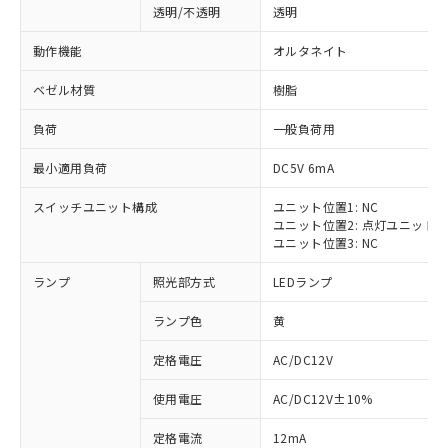
透明/不透明
透明
動作機能
オルタネイト
ベゼル材質
樹脂
負荷
一般負荷用
最小適用負荷
DC5V 6mA
スイッチユニット構成
ユニット位置1: NC
ユニット位置2: 点灯ユニット
ユニット位置3: NC
ランプ
照光部方式
LEDランプ
ランプ色
黄
定格電圧
AC/DC12V
※1 対応状況
使用電圧
AC/DC12V±10%
定格電流
12mA
対応済み：EU RoHS指令（10物質）の