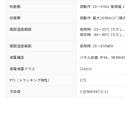
○
一定数以上の在庫あり
ニル類) : 1000ppm、 PBDEs(ポリ臭化ジフェニルエーテ
当社は規制貨物を破棄する場合は、完
ル) (DEHP)(別名：DOP) 1000ppm以下、フタル酸ブチ
正式な納期状況および標準価格はお客
ル類) : 1000ppm、
耐振動
誤動作: 10～55Hz 複振幅 1.
ルベンジル（BBP） 1000ppm以下、フタル酸ジブチル
全に破砕するなど、違法に輸出されな
DBP(フタル酸ジブチル) : 1000ppm、 DIBP(フタル酸ジ
様のお取引先、またはお客様担当のオ
（DBP） 1000ppm以下、フタル酸ジイソブチル
イソブチル) : 1000ppm、 BBP(フタル酸ブチルベンジ
△
一定数には満たないが在庫あり
いよう必要な手段を講じます。
ムロン制御機器販売店・当社販売員に
(DIBP) 1000ppm以下
2
耐衝撃
ル) : 1000ppm、
誤動作: 最大1000m/s
(接点開
当社は貴社製品を、核兵器、ミサイ
但し、RoHS指令で産業用監視および制御機器に対する
DEHP(フタル酸ビス(2-エチルヘキシル)) : 1000ppm
ご相談ください。
適用除外項目は除く。
ル、化学兵器、生物兵器またはその他
－
在庫なし(最新の在庫状況につ
オムロン制御機器販売店や当社販売拠
周囲温度範囲
使用時: -25～55℃ (ただし
フタル酸エステル類の４物質については閾値を超える意
武器並びにこれらの製造装置等に一切
いては、お客様のお取引先、ま
図的な使用がないことを確認しています。
保存時: -40～80℃ (ただし
点は「
販売ネットワーク
」をご確認
※2 環境保護使用期限
使用いたしません。
たはお客様担当のオムロン制御
ください。
当社は、貴社製品を第三者に販売する
周囲湿度範囲
使用時: 35～85%RH
機器販売店・当社販売員にご確
在庫状況および標準価格結果を当社の
※2 対応予定月
「ｅ」：有害物質（10物質）のすべてが基
場合は、上記1、2および3の内容を当
認ください)
事前の承諾なく第三者に漏洩または開
準値以下であることを示します。
保護構造
パネル前面: IP66、NEMA4X, N
該第三者に通知します。また当社は、
示しないようお願いします。
部品在庫の切り替え状況などにより、予定
「10」：通常の使用状況下において有害物
販売先および販売に係わる関係者が違
マイパーツ機能（部品リスト作成サー
空
受注生産機種、また在庫状況の
感電保護クラス
Class II
月が前後することがあります。
質が外部に漏えいし、環境に深刻な影響を
法に輸出するおそれがある場合は、取
ビス）をご利用いただくには、I-Web
白
情報を公開していない機種
及ぼさない年数を意味します。
り引きをいたしません。
メンバーズにご登録されている必要が
PTI（トラッキング特性）
175
「－」：未確認です。当社販売部門へお問
あります。
い合わせください。
お客様が当ウェブサイト上で当社にご
汚染度
3 (EN60947-5-1)
※3 非含有証明書ダウンロード
登録された部品リストについて、当社
および当社の共同利用者が、当社の製
下記の非含有証明書をダウンロードするこ
品・サービスに関するお客様との取
とができます。
合意する
キャンセル
引・商談に必要な範囲で利用すること
をご了承ください。
EU RoHS指令（10物質）の非含有証明書
※当社の共同利用者とは、
"個人情報