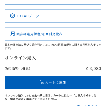
No
No
No
No
中国 RoHS表
※1 ※2
3D CADデータ
この製品の規格認証/適合状況ページへ
Pb
Hg
Cd
Cr(VI)
その他の認証はこちらのページからご検索ください
該非判定見解書/項目別対比表
X
O
O
O
日本の外為法に基づく該非判定、およびEAR再輸出規制に関する見解が入手でき
ます。
"対応済み"や非含有の記載がされた商品であっても、流通
在庫等で未対応品が混在する可能性があります。
オンライン購入
非含有品が必要な際は、弊社営業部門もしくは販売店へお
問い合わせください。
¥ 3,080
販売価格（税込）
この製品のRoHS/REACH対応状況ページへ
カートに追加
オンライン購入における出荷予定日は、カートに追加～「ご購入手続き：価
格・納期の確認」画面にてご確認ください。