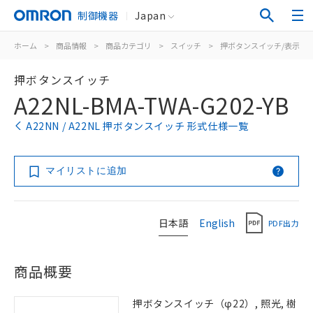
制御機器
Japan
ホーム
>
商品情報
>
商品カテゴリ
>
スイッチ
>
押ボタンスイッチ/表示灯
押ボタンスイッチ
A22NL-BMA-TWA-G202-YB
A22NN / A22NL 押ボタンスイッチ 形式仕様一覧
マイリストに追加
日本語
English
PDF出力
商品概要
押ボタンスイッチ（φ22）, 照光, 樹