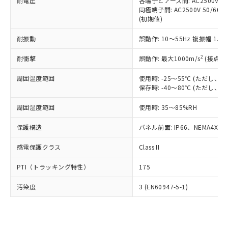
準価格とは異なる場合があることをご
耐電圧
各端子とアース間: AC2500V 50/
類(PBB) 1000ppm以下、ポリ臭化ジフェニルエーテル類
Cr(Ⅵ)(六価クロム) : 1000ppm、 PBBs(ポリ臭化ビフェ
とります。
同極端子間: AC2500V 50/60
了承ください。
(PBDE) 1000ppm以下、フタル酸ビス(2-エチルヘキシ
○
一定数以上の在庫あり
ニル類) : 1000ppm、 PBDEs(ポリ臭化ジフェニルエーテ
当社は規制貨物を破棄する場合は、完
(初期値)
ル) (DEHP)(別名：DOP) 1000ppm以下、フタル酸ブチ
正式な納期状況および標準価格はお客
ル類) : 1000ppm、
ルベンジル（BBP） 1000ppm以下、フタル酸ジブチル
全に破砕するなど、違法に輸出されな
DBP(フタル酸ジブチル) : 1000ppm、 DIBP(フタル酸ジ
様のお取引先、またはお客様担当のオ
（DBP） 1000ppm以下、フタル酸ジイソブチル
イソブチル) : 1000ppm、 BBP(フタル酸ブチルベンジ
△
一定数には満たないが在庫あり
耐振動
誤動作: 10～55Hz 複振幅 1.
いよう必要な手段を講じます。
ムロン制御機器販売店・当社販売員に
(DIBP) 1000ppm以下
ル) : 1000ppm、
当社は貴社製品を、核兵器、ミサイ
但し、RoHS指令で産業用監視および制御機器に対する
DEHP(フタル酸ビス(2-エチルヘキシル)) : 1000ppm
ご相談ください。
2
耐衝撃
適用除外項目は除く。
誤動作: 最大1000m/s
(接点開
ル、化学兵器、生物兵器またはその他
－
在庫なし(最新の在庫状況につ
オムロン制御機器販売店や当社販売拠
フタル酸エステル類の４物質については閾値を超える意
武器並びにこれらの製造装置等に一切
いては、お客様のお取引先、ま
図的な使用がないことを確認しています。
点は「
販売ネットワーク
」をご確認
周囲温度範囲
使用時: -25～55℃ (ただし
※2 環境保護使用期限
使用いたしません。
たはお客様担当のオムロン制御
ください。
保存時: -40～80℃ (ただし
当社は、貴社製品を第三者に販売する
機器販売店・当社販売員にご確
在庫状況および標準価格結果を当社の
※2 対応予定月
「ｅ」：有害物質（10物質）のすべてが基
場合は、上記1、2および3の内容を当
認ください)
事前の承諾なく第三者に漏洩または開
周囲湿度範囲
使用時: 35～85%RH
準値以下であることを示します。
該第三者に通知します。また当社は、
示しないようお願いします。
部品在庫の切り替え状況などにより、予定
「10」：通常の使用状況下において有害物
販売先および販売に係わる関係者が違
保護構造
パネル前面: IP66、NEMA4X, N
マイパーツ機能（部品リスト作成サー
空
受注生産機種、また在庫状況の
月が前後することがあります。
質が外部に漏えいし、環境に深刻な影響を
法に輸出するおそれがある場合は、取
ビス）をご利用いただくには、I-Web
白
情報を公開していない機種
及ぼさない年数を意味します。
り引きをいたしません。
感電保護クラス
Class II
メンバーズにご登録されている必要が
「－」：未確認です。当社販売部門へお問
あります。
い合わせください。
PTI（トラッキング特性）
175
お客様が当ウェブサイト上で当社にご
※3 非含有証明書ダウンロード
登録された部品リストについて、当社
汚染度
3 (EN60947-5-1)
および当社の共同利用者が、当社の製
下記の非含有証明書をダウンロードするこ
品・サービスに関するお客様との取
とができます。
合意する
キャンセル
引・商談に必要な範囲で利用すること
をご了承ください。