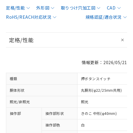
定格/性能
外形図
取りつけ穴加工図
CAD
RoHS/REACH対応状況
規格認証/適合状況
定格/性能
情報更新：2026/05/21
種類
押ボタンスイッチ
胴体形状
丸胴形(φ22/25mm共用)
照光/非照光
照光
操作部
操作部形状
きのこ 中形(φ40mm)
操作部色
白