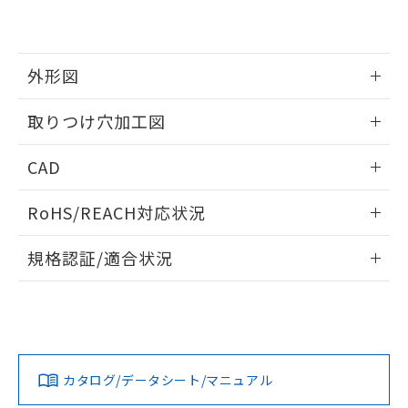
EU RoHS指令（10物質）の非含有証明書
※当社の共同利用者とは、
"個人情報
51物質の非含有証明書（当社基準）
の共同利用に関して"
の「1.共同利
※本証明書は発行日時点で非含有を証明す
用者の範囲」に記載されている法人を
るもので、過去に遡って非含有を証明する
指します。
外形図
ものではありません。
また、RoHS指令のフタル酸エステル類４
情報更新：2026/05/21
取りつけ穴加工図
物質の対応では、対応完了までの期間は出
荷製品に未対応品が混在することから備考
情報更新：2026/05/21
欄に対応日を記載しておりました。
CAD
既に当社にて対応品への在庫切替を完了
していることから、特段のことがない限
ログイン/会員登録いただくと、CADデータをダウンロー
RoHS/REACH対応状況
り、2022年1月12日より割愛しておりま
ドすることができます。
す。
情報更新：2026/7/29
規格認証/適合状況
ログイン/会員登録
EU RoHS
注意事項・凡例
UL認証
CSA認証
CEマーキング
Yes
Yes
Yes
対応状況
対応予定月
※1
※2
ダウンロードデータをご利用いただく前に、以下を必ずお読
みください。
カタログ/データシート/マニュアル
対応済み
ソフトウェアの使用条件
LR型式承認
DNV型式承認
BV型式承認
KR型式承