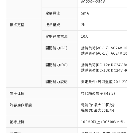
AC220～250V
対応済み：EU RoHS指令（10物質）の
非含有に対応した製品が提供可能な商品で
定格電流
5mA
す。
対応予定：EU RoHS指令（10物質）の非含
接点定格
接点構成
2b
ご利用条件
有に対応した製品に切り替える予定のある
定格通電電流
10A
商品です。
対応予定なし：EU RoHS指令（10物質）の
以下の条件をお読みいただき、同意のうえ
開閉能力(AC)
抵抗負荷(AC-12): AC24V 10A/A
非含有に非対応の商品で、対応品を出す予
誘導負荷(AC-15): AC24V 10A/AC
ご利用ください。
定はありません。
調査・確認中：EU RoHS指令（10物質）の
本サービスは、当社制御機器事業取扱
開閉能力(DC)
抵抗負荷(DC-12): DC24V 8A/DC
※1 中国RoHS○×表
非含有の対応状況を調査中または確認中の
誘導負荷(DC-13): DC24V 4A/DC
商品の当社在庫状況および標準価格
商品です。
(税抜)を提供させていただくもので
「○」：最大均質材料含有率が中国RoHSの
非該当品：ライセンス料など無形物で、有
開閉能力説明
測定条件: 周囲温度 20±2℃、
す。
基準値以下であることを示します。
害物質有無と関係のない商品です。
当社制御機器事業取扱商品の中には、
「×」：最大均質材料含有率が中国RoHSの
仕入先様の事情により、非含有部品として
端子仕様
ねじ締め端子 (M3.5)
本サービスの対象外となる商品もある
基準値を超えていることを示します。
いたものが、含有品と判明した場合などや
当社は、これら貴社製品のうち、外国
ことをご了承ください。
「－」：未確認です。当社販売部門へお問
許容操作頻度
電気的: 最大30回/分
むを得ず変更することがあります。
為替および外国貿易法に定める商品
在庫状況および標準価格照会結果は、
機械的: 最大60回/分
い合わせください。
（以下｢規制貨物等」という）を輸出
記載している更新日時点での社内デー
*EU RoHS指令（10物質）：
または国外への提供する場合は、日本
記
タに基づき作成されるものであり、閲
説明
絶縁抵抗
100MΩ以上 (DC500Vメガ、
鉛(Pb) 1000ppm以下、 水銀(Hg) 1000ppm以下、 カド
*中国RoHS10物質の基準値 (GB/T26572)：
国政府の輸出許可(または役務取引許
号
覧された時点での実際の在庫および標
ミウム(Cd) 100ppm以下、
Pb(鉛) :1000ppm、 Hg(水銀) : 1000ppm、 Cd(カドミウ
可)を取得するなどの必要な手続きを
六価クロム(Cr(Ⅵ)) 1000ppm以下、ポリ臭化ビフェニル
ム) : 100ppm、