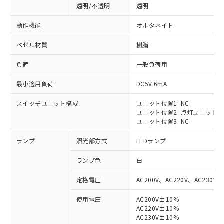
透明/不透明
透明
動作機能
オルタネイト
ベゼル材質
樹脂
負荷
一般負荷用
最小適用負荷
DC5V 6mA
スイッチユニット構成
ユニット位置1: NC
ユニット位置2: 点灯ユニット
ユニット位置3: NC
ランプ
照光部方式
LEDランプ
ランプ色
白
定格電圧
AC200V、AC220V、AC230V、
使用電圧
AC200V±10%
AC220V±10%
※1 対応状況
AC230V±10%