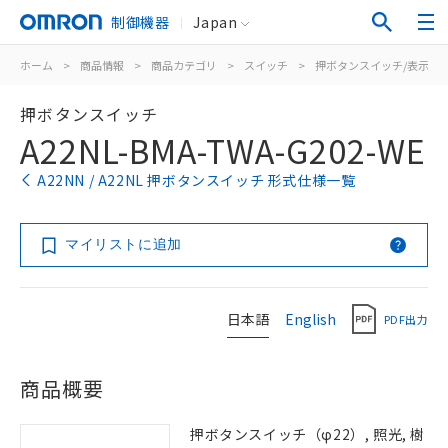
制御機器
Japan
ホーム
>
商品情報
>
商品カテゴリ
>
スイッチ
>
押ボタンスイッチ/表示灯
押ボタンスイッチ
A22NL-BMA-TWA-G202-WE
A22NN / A22NL 押ボタンスイッチ 形式仕様一覧
マイリストに追加
日本語
English
PDF出力
商品概要
押ボタンスイッチ（φ22）, 照光, 樹