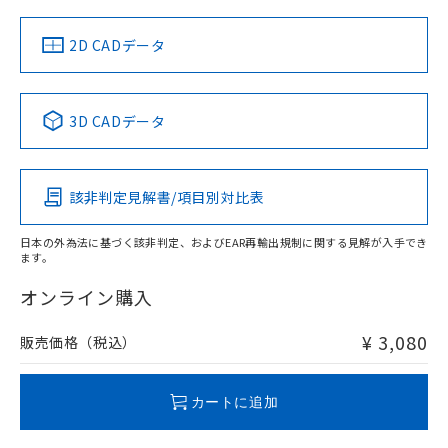
（イギリス
（ノルウェー
（フランス
（韓国
船舶規格）
船舶規格）
船舶規格）
船舶規格
中国 RoHS
注意事項・凡例
2D CADデータ
No
No
No
No
中国 RoHS表
※1 ※2
3D CADデータ
この製品の規格認証/適合状況ページへ
Pb
Hg
Cd
Cr(VI)
その他の認証はこちらのページからご検索ください
該非判定見解書/項目別対比表
X
O
O
O
日本の外為法に基づく該非判定、およびEAR再輸出規制に関する見解が入手でき
ます。
"対応済み"や非含有の記載がされた商品であっても、流通
在庫等で未対応品が混在する可能性があります。
オンライン購入
非含有品が必要な際は、弊社営業部門もしくは販売店へお
問い合わせください。
¥ 3,080
販売価格（税込）
この製品のRoHS/REACH対応状況ページへ
カートに追加