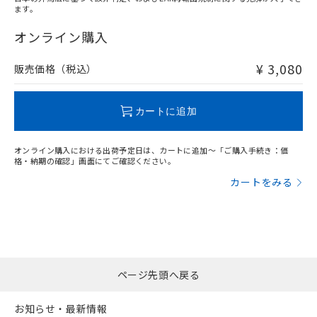
ます。
"対応済み"や非含有の記載がされた商品であっても、流通
在庫等で未対応品が混在する可能性があります。
オンライン購入
非含有品が必要な際は、弊社営業部門もしくは販売店へお
問い合わせください。
¥ 3,080
販売価格（税込）
この製品のRoHS/REACH対応状況ページへ
カートに追加
オンライン購入における出荷予定日は、カートに追加～「ご購入手続き：価
格・納期の確認」画面にてご確認ください。
カートをみる
ページ先頭へ戻る
お知らせ・最新情報