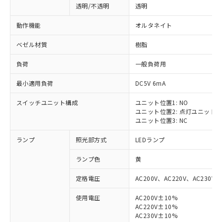
透明/不透明
透明
動作機能
オルタネイト
ベゼル材質
樹脂
負荷
一般負荷用
最小適用負荷
DC5V 6mA
スイッチユニット構成
ユニット位置1: NO
ユニット位置2: 点灯ユニット
ユニット位置3: NC
ランプ
照光部方式
LEDランプ
ランプ色
黄
定格電圧
AC200V、AC220V、AC230V、
使用電圧
AC200V±10%
AC220V±10%
AC230V±10%