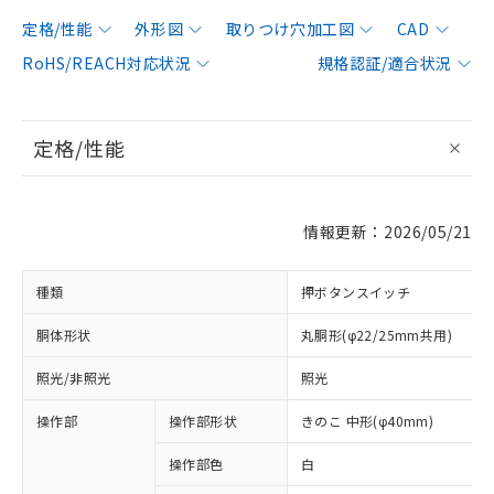
定格/性能
外形図
取りつけ穴加工図
CAD
RoHS/REACH対応状況
規格認証/適合状況
定格/性能
情報更新：2026/05/21
種類
押ボタンスイッチ
胴体形状
丸胴形(φ22/25mm共用)
照光/非照光
照光
操作部
操作部形状
きのこ 中形(φ40mm)
操作部色
白