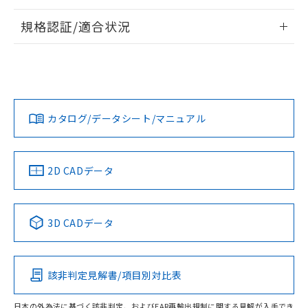
情報更新：2026/7/29
規格認証/適合状況
ログイン/会員登録
EU RoHS
注意事項・凡例
UL認証
CSA認証
CEマーキング
Yes
Yes
Yes
対応状況
対応予定月
※1
※2
ダウンロードデータをご利用いただく前に、以下を必ずお読
みください。
カタログ/データシート/マニュアル
対応済み
ソフトウェアの使用条件
LR型式承認
DNV型式承認
BV型式承認
KR型式承
（イギリス
（ノルウェー
（フランス
（韓国
船舶規格）
船舶規格）
船舶規格）
船舶規格
中国 RoHS
注意事項・凡例
2D CADデータ
No
No
No
No
中国 RoHS表
※1 ※2
3D CADデータ
この製品の規格認証/適合状況ページへ
Pb
Hg
Cd
Cr(VI)
その他の認証はこちらのページからご検索ください
該非判定見解書/項目別対比表
X
O
O
O
日本の外為法に基づく該非判定、およびEAR再輸出規制に関する見解が入手でき