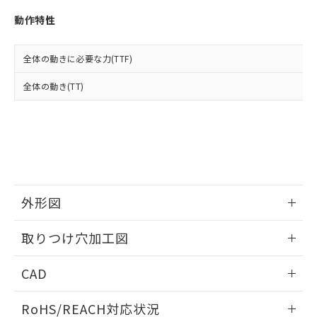
※3 非含有証明書ダウンロード
登録された部品リストについて、当社
動作特性
および当社の共同利用者が、当社の製
下記の非含有証明書をダウンロードするこ
品・サービスに関するお客様との取
とができます。
合意する
キャンセル
引・商談に必要な範囲で利用すること
全体の動きに必要な力(TTF)
をご了承ください。
EU RoHS指令（10物質）の非含有証明書
※当社の共同利用者とは、
"個人情報
全体の動き(TT)
51物質の非含有証明書（当社基準）
の共同利用に関して"
の「1.共同利
※本証明書は発行日時点で非含有を証明す
用者の範囲」に記載されている法人を
るもので、過去に遡って非含有を証明する
指します。
ものではありません。
また、RoHS指令のフタル酸エステル類４
物質の対応では、対応完了までの期間は出
荷製品に未対応品が混在することから備考
欄に対応日を記載しておりました。
外形図
既に当社にて対応品への在庫切替を完了
していることから、特段のことがない限
情報更新：2026/05/21
取りつけ穴加工図
り、2022年1月12日より割愛しておりま
す。
情報更新：2026/05/21
CAD
ログイン/会員登録いただくと、CADデータをダウンロー
RoHS/REACH対応状況
ドすることができます。