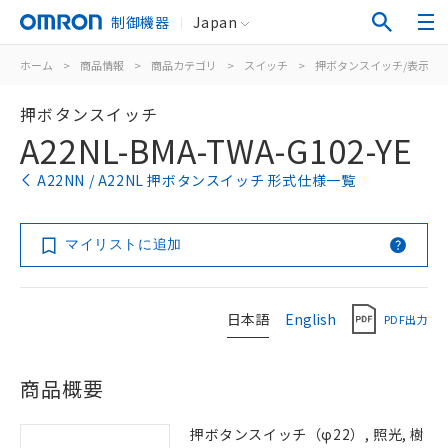
制御機器
Japan
ホーム
>
商品情報
>
商品カテゴリ
>
スイッチ
>
押ボタンスイッチ/表示灯
押ボタンスイッチ
A22NL-BMA-TWA-G102-YE
A22NN / A22NL 押ボタンスイッチ 形式仕様一覧
マイリストに追加
日本語
English
PDF出力
商品概要
押ボタンスイッチ（φ22）, 照光, 樹