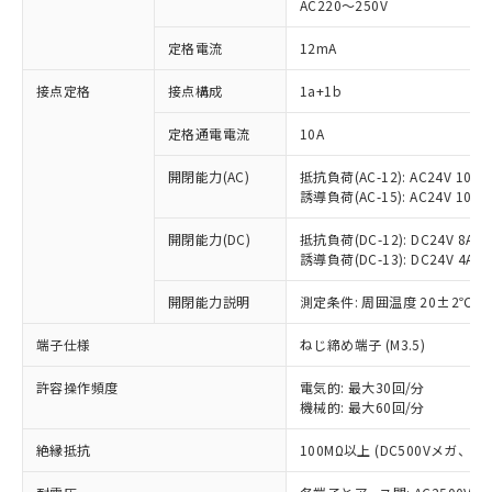
AC220～250V
定格電流
12mA
※1 対応状況
接点定格
接点構成
1a+1b
対応済み：EU RoHS指令（10物質）の
定格通電電流
10A
非含有に対応した製品が提供可能な商品で
開閉能力(AC)
抵抗負荷(AC-12): AC24V 10A/A
す。
誘導負荷(AC-15): AC24V 10A/AC
対応予定：EU RoHS指令（10物質）の非含
ご利用条件
有に対応した製品に切り替える予定のある
開閉能力(DC)
抵抗負荷(DC-12): DC24V 8A/DC
商品です。
誘導負荷(DC-13): DC24V 4A/DC
対応予定なし：EU RoHS指令（10物質）の
以下の条件をお読みいただき、同意のうえ
非含有に非対応の商品で、対応品を出す予
開閉能力説明
測定条件: 周囲温度 20±2℃、
ご利用ください。
定はありません。
調査・確認中：EU RoHS指令（10物質）の
端子仕様
ねじ締め端子 (M3.5)
本サービスは、当社制御機器事業取扱
※1 中国RoHS○×表
非含有の対応状況を調査中または確認中の
商品の当社在庫状況および標準価格
商品です。
許容操作頻度
電気的: 最大30回/分
(税抜)を提供させていただくもので
「○」：最大均質材料含有率が中国RoHSの
機械的: 最大60回/分
非該当品：ライセンス料など無形物で、有
す。
基準値以下であることを示します。
害物質有無と関係のない商品です。
当社制御機器事業取扱商品の中には、
絶縁抵抗
100MΩ以上 (DC500Vメガ、
「×」：最大均質材料含有率が中国RoHSの
仕入先様の事情により、非含有部品として
本サービスの対象外となる商品もある
基準値を超えていることを示します。
いたものが、含有品と判明した場合などや
当社は、これら貴社製品のうち、外国
ことをご了承ください。