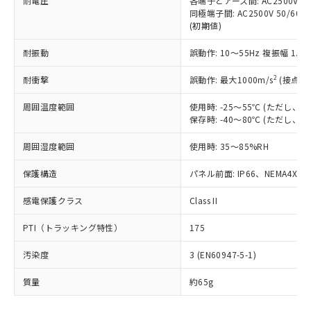
耐電圧
各端子とアース間: AC2500V 50/
「－」：未確認です。当社販売部門へお問
むを得ず変更することがあります。
為替および外国貿易法に定める商品
在庫状況および標準価格照会結果は、
同極端子間: AC2500V 50/60
い合わせください。
（以下｢規制貨物等」という）を輸出
(初期値)
記載している更新日時点での社内デー
*EU RoHS指令（10物質）：
または国外への提供する場合は、日本
記
タに基づき作成されるものであり、閲
説明
鉛(Pb) 1000ppm以下、 水銀(Hg) 1000ppm以下、 カド
*中国RoHS10物質の基準値 (GB/T26572)：
国政府の輸出許可(または役務取引許
耐振動
誤動作: 10～55Hz 複振幅 1.
号
覧された時点での実際の在庫および標
ミウム(Cd) 100ppm以下、
Pb(鉛) :1000ppm、 Hg(水銀) : 1000ppm、 Cd(カドミウ
可)を取得するなどの必要な手続きを
六価クロム(Cr(Ⅵ)) 1000ppm以下、ポリ臭化ビフェニル
ム) : 100ppm、
準価格とは異なる場合があることをご
類(PBB) 1000ppm以下、ポリ臭化ジフェニルエーテル類
2
Cr(Ⅵ)(六価クロム) : 1000ppm、 PBBs(ポリ臭化ビフェ
耐衝撃
誤動作: 最大1000m/s
(接点開
とります。
了承ください。
(PBDE) 1000ppm以下、フタル酸ビス(2-エチルヘキシ
○
一定数以上の在庫あり
ニル類) : 1000ppm、 PBDEs(ポリ臭化ジフェニルエーテ
当社は規制貨物を破棄する場合は、完
ル) (DEHP)(別名：DOP) 1000ppm以下、フタル酸ブチ
正式な納期状況および標準価格はお客
ル類) : 1000ppm、
周囲温度範囲
使用時: -25～55℃ (ただし
ルベンジル（BBP） 1000ppm以下、フタル酸ジブチル
全に破砕するなど、違法に輸出されな
DBP(フタル酸ジブチル) : 1000ppm、 DIBP(フタル酸ジ
様のお取引先、またはお客様担当のオ
（DBP） 1000ppm以下、フタル酸ジイソブチル
保存時: -40～80℃ (ただし
イソブチル) : 1000ppm、 BBP(フタル酸ブチルベンジ
△
一定数には満たないが在庫あり
いよう必要な手段を講じます。
ムロン制御機器販売店・当社販売員に
(DIBP) 1000ppm以下
ル) : 1000ppm、
当社は貴社製品を、核兵器、ミサイ
但し、RoHS指令で産業用監視および制御機器に対する
DEHP(フタル酸ビス(2-エチルヘキシル)) : 1000ppm
ご相談ください。
周囲湿度範囲
使用時: 35～85%RH
適用除外項目は除く。
ル、化学兵器、生物兵器またはその他
－
在庫なし(最新の在庫状況につ
オムロン制御機器販売店や当社販売拠
フタル酸エステル類の４物質については閾値を超える意
武器並びにこれらの製造装置等に一切
いては、お客様のお取引先、ま
図的な使用がないことを確認しています。
点は「
販売ネットワーク
」をご確認
保護構造
パネル前面: IP66、NEMA4X, N
※2 環境保護使用期限
使用いたしません。
たはお客様担当のオムロン制御
ください。
当社は、貴社製品を第三者に販売する
機器販売店・当社販売員にご確
感電保護クラス
Class II
在庫状況および標準価格結果を当社の
※2 対応予定月
「ｅ」：有害物質（10物質）のすべてが基
場合は、上記1、2および3の内容を当
認ください)
事前の承諾なく第三者に漏洩または開
準値以下であることを示します。
該第三者に通知します。また当社は、
PTI（トラッキング特性）
175
示しないようお願いします。
部品在庫の切り替え状況などにより、予定
「10」：通常の使用状況下において有害物
販売先および販売に係わる関係者が違
マイパーツ機能（部品リスト作成サー
空
受注生産機種、また在庫状況の
月が前後することがあります。
質が外部に漏えいし、環境に深刻な影響を
汚染度
3 (EN60947-5-1)
法に輸出するおそれがある場合は、取
ビス）をご利用いただくには、I-Web
白
情報を公開していない機種
及ぼさない年数を意味します。
り引きをいたしません。
メンバーズにご登録されている必要が
質量
約65g
「－」：未確認です。当社販売部門へお問
あります。
い合わせください。
お客様が当ウェブサイト上で当社にご