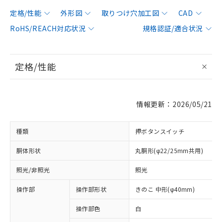
定格/性能
外形図
取りつけ穴加工図
CAD
RoHS/REACH対応状況
規格認証/適合状況
定格/性能
情報更新：2026/05/21
種類
押ボタンスイッチ
胴体形状
丸胴形(φ22/25mm共用)
照光/非照光
照光
操作部
操作部形状
きのこ 中形(φ40mm)
操作部色
白