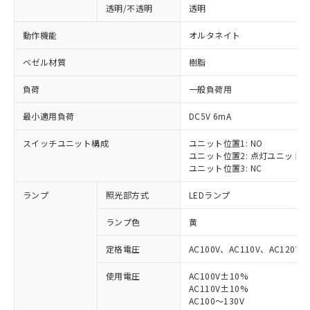
透明/不透明
透明
動作機能
オルタネイト
ベゼル材質
樹脂
負荷
一般負荷用
最小適用負荷
DC5V 6mA
スイッチユニット構成
ユニット位置1: NO
ユニット位置2: 点灯ユニット
ユニット位置3: NC
ランプ
照光部方式
LEDランプ
ランプ色
黄
定格電圧
AC100V、AC110V、AC120V
使用電圧
AC100V±10%
AC110V±10%
AC100～130V