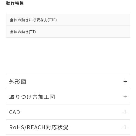
登録された部品リストについて、当社
動作特性
および当社の共同利用者が、当社の製
下記の非含有証明書をダウンロードするこ
品・サービスに関するお客様との取
とができます。
合意する
キャンセル
引・商談に必要な範囲で利用すること
全体の動きに必要な力(TTF)
をご了承ください。
EU RoHS指令（10物質）の非含有証明書
全体の動き(TT)
※当社の共同利用者とは、
"個人情報
51物質の非含有証明書（当社基準）
の共同利用に関して"
の「1.共同利
※本証明書は発行日時点で非含有を証明す
用者の範囲」に記載されている法人を
るもので、過去に遡って非含有を証明する
指します。
ものではありません。
また、RoHS指令のフタル酸エステル類４
物質の対応では、対応完了までの期間は出
荷製品に未対応品が混在することから備考
外形図
欄に対応日を記載しておりました。
既に当社にて対応品への在庫切替を完了
情報更新：2026/05/21
していることから、特段のことがない限
取りつけ穴加工図
り、2022年1月12日より割愛しておりま
す。
情報更新：2026/05/21
CAD
ログイン/会員登録いただくと、CADデータをダウンロー
RoHS/REACH対応状況
ドすることができます。