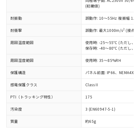
同極端子間: AC2500V 50/60
為替および外国貿易法に定める商品
在庫状況および標準価格照会結果は、
い合わせください。
(初期値)
（以下｢規制貨物等」という）を輸出
記載している更新日時点での社内デー
*EU RoHS指令（10物質）：
または国外への提供する場合は、日本
記
タに基づき作成されるものであり、閲
説明
鉛(Pb) 1000ppm以下、 水銀(Hg) 1000ppm以下、 カド
耐振動
誤動作: 10～55Hz 複振幅 1.
*中国RoHS10物質の基準値 (GB/T26572)：
国政府の輸出許可(または役務取引許
号
覧された時点での実際の在庫および標
ミウム(Cd) 100ppm以下、
Pb(鉛) :1000ppm、 Hg(水銀) : 1000ppm、 Cd(カドミウ
可)を取得するなどの必要な手続きを
六価クロム(Cr(Ⅵ)) 1000ppm以下、ポリ臭化ビフェニル
ム) : 100ppm、
準価格とは異なる場合があることをご
2
耐衝撃
誤動作: 最大1000m/s
(接点開
類(PBB) 1000ppm以下、ポリ臭化ジフェニルエーテル類
Cr(Ⅵ)(六価クロム) : 1000ppm、 PBBs(ポリ臭化ビフェ
とります。
了承ください。
(PBDE) 1000ppm以下、フタル酸ビス(2-エチルヘキシ
○
一定数以上の在庫あり
ニル類) : 1000ppm、 PBDEs(ポリ臭化ジフェニルエーテ
当社は規制貨物を破棄する場合は、完
ル) (DEHP)(別名：DOP) 1000ppm以下、フタル酸ブチ
正式な納期状況および標準価格はお客
ル類) : 1000ppm、
周囲温度範囲
使用時: -25～55℃ (ただし
ルベンジル（BBP） 1000ppm以下、フタル酸ジブチル
全に破砕するなど、違法に輸出されな
DBP(フタル酸ジブチル) : 1000ppm、 DIBP(フタル酸ジ
保存時: -40～80℃ (ただし
様のお取引先、またはお客様担当のオ
（DBP） 1000ppm以下、フタル酸ジイソブチル
イソブチル) : 1000ppm、 BBP(フタル酸ブチルベンジ
△
一定数には満たないが在庫あり
いよう必要な手段を講じます。
ムロン制御機器販売店・当社販売員に
(DIBP) 1000ppm以下
ル) : 1000ppm、
当社は貴社製品を、核兵器、ミサイ
但し、RoHS指令で産業用監視および制御機器に対する
周囲湿度範囲
使用時: 35～85%RH
DEHP(フタル酸ビス(2-エチルヘキシル)) : 1000ppm
ご相談ください。
適用除外項目は除く。
ル、化学兵器、生物兵器またはその他
－
在庫なし(最新の在庫状況につ
オムロン制御機器販売店や当社販売拠
フタル酸エステル類の４物質については閾値を超える意
保護構造
パネル前面: IP66、NEMA4X, N
武器並びにこれらの製造装置等に一切
いては、お客様のお取引先、ま
図的な使用がないことを確認しています。
点は「
販売ネットワーク
」をご確認
※2 環境保護使用期限
使用いたしません。
たはお客様担当のオムロン制御
ください。
感電保護クラス
Class II
当社は、貴社製品を第三者に販売する
機器販売店・当社販売員にご確
在庫状況および標準価格結果を当社の
※2 対応予定月
「ｅ」：有害物質（10物質）のすべてが基
場合は、上記1、2および3の内容を当
認ください)
事前の承諾なく第三者に漏洩または開
PTI（トラッキング特性）
175
準値以下であることを示します。
該第三者に通知します。また当社は、
示しないようお願いします。
部品在庫の切り替え状況などにより、予定
「10」：通常の使用状況下において有害物
販売先および販売に係わる関係者が違
マイパーツ機能（部品リスト作成サー
空
受注生産機種、また在庫状況の
汚染度
3 (EN60947-5-1)
月が前後することがあります。
質が外部に漏えいし、環境に深刻な影響を
法に輸出するおそれがある場合は、取
ビス）をご利用いただくには、I-Web
白
情報を公開していない機種
及ぼさない年数を意味します。
り引きをいたしません。
メンバーズにご登録されている必要が
質量
約65g
「－」：未確認です。当社販売部門へお問
あります。
い合わせください。
お客様が当ウェブサイト上で当社にご
※3 非含有証明書ダウンロード