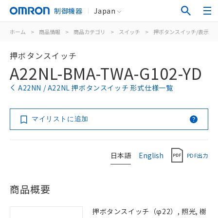
制御機器
Japan
ホーム
>
商品情報
>
商品カテゴリ
>
スイッチ
>
押ボタンスイッチ/表示灯
押ボタンスイッチ
A22NL-BMA-TWA-G102-YD
A22NN / A22NL 押ボタンスイッチ 形式仕様一覧
マイリストに追加
日本語
English
PDF出力
商品概要
押ボタンスイッチ（φ22）, 照光, 樹