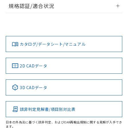
情報更新：2026/7/29
規格認証/適合状況
ログイン/会員登録
EU RoHS
注意事項・凡例
UL認証
CSA認証
CEマーキング
Yes
Yes
Yes
対応状況
対応予定月
※1
※2
ダウンロードデータをご利用いただく前に、以下を必ずお読
みください。
カタログ/データシート/マニュアル
対応済み
ソフトウェアの使用条件
LR型式承認
DNV型式承認
BV型式承認
KR型式承
（イギリス
（ノルウェー
（フランス
（韓国
船舶規格）
船舶規格）
船舶規格）
船舶規格
中国 RoHS
注意事項・凡例
2D CADデータ
No
No
No
No
中国 RoHS表
※1 ※2
3D CADデータ
この製品の規格認証/適合状況ページへ
Pb
Hg
Cd
Cr(VI)
その他の認証はこちらのページからご検索ください
該非判定見解書/項目別対比表
X
O
O
O
日本の外為法に基づく該非判定、およびEAR再輸出規制に関する見解が入手でき
ます。