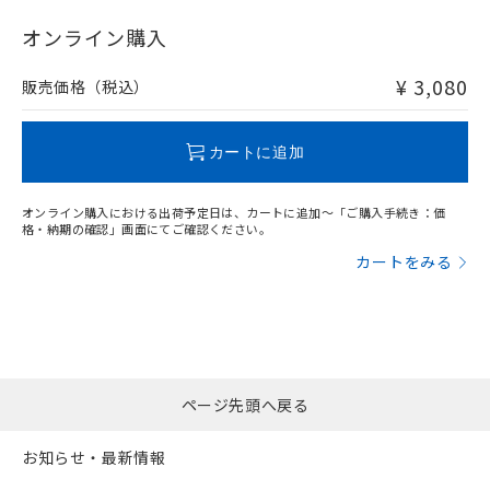
"対応済み"や非含有の記載がされた商品であっても、流通
在庫等で未対応品が混在する可能性があります。
オンライン購入
非含有品が必要な際は、弊社営業部門もしくは販売店へお
問い合わせください。
¥ 3,080
販売価格（税込）
この製品のRoHS/REACH対応状況ページへ
カートに追加
オンライン購入における出荷予定日は、カートに追加～「ご購入手続き：価
格・納期の確認」画面にてご確認ください。
カートをみる
ページ先頭へ戻る
お知らせ・最新情報