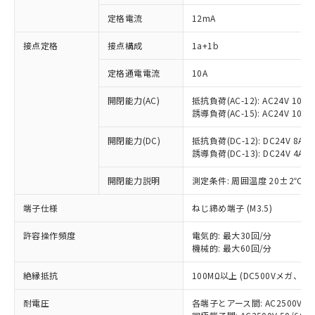
定格電流
12mA
接点定格
接点構成
1a+1b
※1 対応状況
定格通電電流
10A
対応済み：EU RoHS指令（10物質）の
非含有に対応した製品が提供可能な商品で
開閉能力(AC)
抵抗負荷(AC-12): AC24V 10A/A
す。
誘導負荷(AC-15): AC24V 10A/AC
対応予定：EU RoHS指令（10物質）の非含
ご利用条件
有に対応した製品に切り替える予定のある
開閉能力(DC)
抵抗負荷(DC-12): DC24V 8A/DC
商品です。
誘導負荷(DC-13): DC24V 4A/DC
対応予定なし：EU RoHS指令（10物質）の
以下の条件をお読みいただき、同意のうえ
開閉能力説明
測定条件: 周囲温度 20±2℃、
非含有に非対応の商品で、対応品を出す予
ご利用ください。
定はありません。
端子仕様
ねじ締め端子 (M3.5)
調査・確認中：EU RoHS指令（10物質）の
本サービスは、当社制御機器事業取扱
※1 中国RoHS○×表
非含有の対応状況を調査中または確認中の
商品の当社在庫状況および標準価格
許容操作頻度
電気的: 最大30回/分
商品です。
(税抜)を提供させていただくもので
機械的: 最大60回/分
「○」：最大均質材料含有率が中国RoHSの
非該当品：ライセンス料など無形物で、有
す。
基準値以下であることを示します。
害物質有無と関係のない商品です。
絶縁抵抗
100MΩ以上 (DC500Vメガ、
当社制御機器事業取扱商品の中には、
「×」：最大均質材料含有率が中国RoHSの
仕入先様の事情により、非含有部品として
本サービスの対象外となる商品もある
基準値を超えていることを示します。
いたものが、含有品と判明した場合などや
当社は、これら貴社製品のうち、外国
耐電圧
各端子とアース間: AC2500V 50/
ことをご了承ください。
「－」：未確認です。当社販売部門へお問
むを得ず変更することがあります。