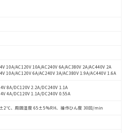
 RoHS指令（10物質）の非含有に対応した製品が提供可能な商品です
oHS指令（10物質）の非含有に対応した製品に切り替える予定のある
 RoHS指令（10物質）の非含有に非対応の商品で、対応品を出す予
 RoHS指令（10物質）の非含有の対応状況を調査中または確認中の
ンス料など無形物で、有害物質有無と関係のない商品です。
○×表
より、非含有部品としていたものが、含有品と判明した場合などやむ
みいただき、同意のうえご利用ください。
材料含有率が中国RoHSの基準値以下であることを示します。
材料含有率が中国RoHSの基準値を超えていることを示します。
、当社制御機器事業取扱商品の当社在庫状況および標準価格(税抜)
ら貴社製品のうち、外国為替および外国貿易法に定める商品（以下｢
質）：
す。当社販売部門へお問い合わせください。
 水銀(Hg) 1000ppm以下、 カドミウム(Cd) 100ppm以下、
たは国外への提供する場合は、日本国政府の輸出許可(または役務取
000ppm以下、ポリ臭化ビフェニル類(PBB) 1000ppm以下、ポリ臭化ジフェニルエーテル類(P
V 10A/AC120V 10A/AC240V 6A/AC380V 2A/AC440V 2A
事業取扱商品の中には、本サービスの対象外となる商品もあること
手続きをとります。
キシル) (DEHP)(別名：DOP) 1000ppm以下、フタル酸ブチルベンジル（BBP） 100
(GB/T26572)：
以下、フタル酸ジイソブチル (DIBP) 1000ppm以下
 10A/AC120V 6A/AC240V 3A/AC380V 1.9A/AC440V 1.6A
び標準価格照会結果は、記載している更新日時点での社内データに
物を破棄する場合は、完全に破砕するなど、違法に輸出されないよ
(水銀) : 1000ppm、 Cd(カドミウム) : 100ppm、
業用監視および制御機器に対する適用除外項目は除く。
覧された時点での実際の在庫および標準価格とは異なる場合がある
1000ppm、 PBBs(ポリ臭化ビフェニル類) : 1000ppm、 PBDEs(ポリ臭化ジフェニルエーテル類
物質については閾値を超える意図的な使用がないことを確認しています。
上の在庫あり
 1000ppm、 DIBP(フタル酸ジイソブチル) : 1000ppm、 BBP(フタル酸ブチルベンジル) :
品を、核兵器、ミサイル、化学兵器、生物兵器またはその他武器並
V 8A/DC120V 2.2A/DC240V 1.1A
チルヘキシル)) : 1000ppm
況および標準価格はお客様のお取引先、またはお客様担当のオムロ
用いたしません。
V 4A/DC120V 1.1A/DC240V 0.55A
ご相談ください。
は満たないが在庫あり
製品を第三者に販売する場合は、上記1、2および3の内容を当該第
機器販売店や当社販売拠点は「
販売ネットワーク
」をご確認くだ
販売先および販売に係わる関係者が違法に輸出するおそれがある場
用期限
0±2℃、周囲湿度 65±5%RH、操作ひん度 30回/min
び標準価格結果を当社の事前の承諾なく第三者に漏洩または開示し
え状況などにより、予定月が前後することがあります。
(最新の在庫状況については、お客様のお取引先、またはお客様担当
（10物質）のすべてが基準値以下であることを示します。
店・当社販売員にご確認ください)
能（部品リスト作成サービス）をご利用いただくには、I-Webメン
使用状況下において有害物質が外部に漏えいし、環境に深刻な影響を
あります。