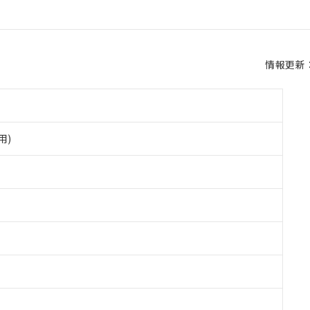
情報更新：2
用)