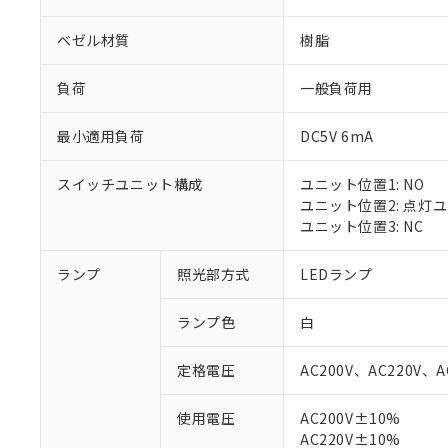
ベゼル材質
樹脂
負荷
一般負荷用
最小適用負荷
DC5V 6mA
スイッチユニット構成
ユニット位置1: NO
ユニット位置2: 点灯
ユニット位置3: NC
ランプ
照光部方式
LEDランプ
ランプ色
白
定格電圧
AC200V、AC220V、A
使用電圧
AC200V±10%
※1 対応状況
AC220V±10%