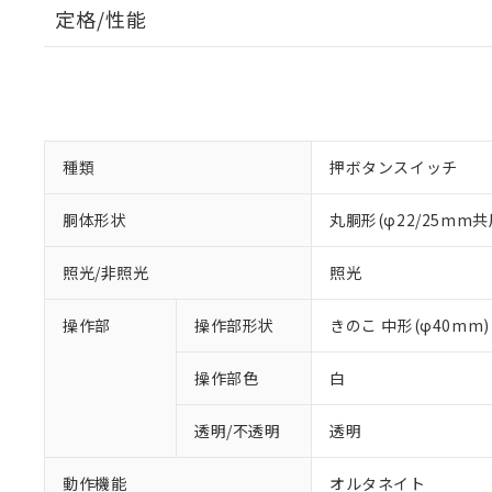
定格/性能
種類
押ボタンスイッチ
胴体形状
丸胴形(φ22/25mm共
照光/非照光
照光
操作部
操作部形状
きのこ 中形(φ40mm)
操作部色
白
透明/不透明
透明
動作機能
オルタネイト