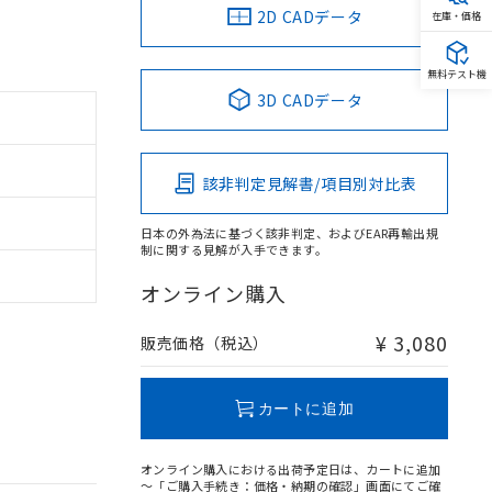
2D CADデータ
在庫・価格
無料テスト機
3D CADデータ
該非判定見解書/項目別対比表
日本の外為法に基づく該非判定、およびEAR再輸出規
制に関する見解が入手できます。
オンライン購入
¥ 3,080
販売価格（税込）
カートに追加
オンライン購入における出荷予定日は、カートに追加
～「ご購入手続き：価格・納期の確認」画面にてご確