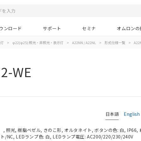
ウンロード
サポート
セミナ
オムロンの
示灯
>
φ22(φ25):照光・非照光・表示灯
>
A22NN / A22NL
>
形式仕様一覧
>
A22
02-WE
日本語
English
 照光, 樹脂ベゼル, きのこ形, オルタネイト, ボタンの色: 白, IP66,
NC, LEDランプ色: 白, LEDランプ電圧: AC200/220/230/240V