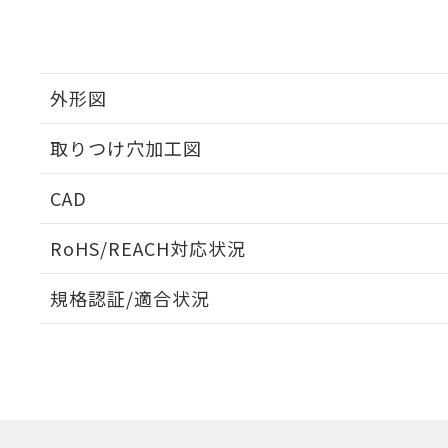
外形図
取りつけ穴加工図
CAD
ログイン/会員登録いただくと、CADデータをダウンロ
RoHS/REACH対応状況
規格認証/適合状況
EU RoHS
注意事項・凡例
UL認証
CSA認証
CEマーキング
ダウンロードデータをご利用いただく前に、以下を必ずお読
Yes
Yes
Yes
対応状況
対応予定月
※1
※2
ソフトウェアの使用条件
対応済み