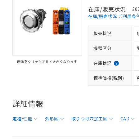
在庫/販売状況
20
在庫/販売状況 ご利用条
販売状況
機種区分
画像をクリックすると大きくなります
在庫状況
標準価格(税別)
詳細情報
定格/性能
外形図
取りつけ穴加工図
CAD