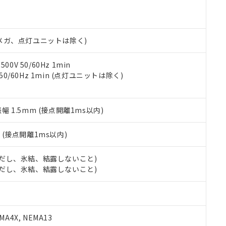
機種、また在庫状況の情報を公開していない機種
ェブサイト上で当社にご登録された部品リストについて、当社およ
書ダウンロード
す。当社販売部門へお問い合わせください。
品・サービスに関するお客様との取引・商談に必要な範囲で利用す
合意する
キャンセル
書をダウンロードすることができます。
利用者とは、
"個人情報の共同利用に関して"
の「1.共同利用者の
00Vメガ、点灯ユニットは除く)
します。
10物質）の非含有証明書
明書（当社基準）
0V 50/60Hz 1min
日時点で非含有を証明するもので、過去に遡って非含有を証明するも
 50/60Hz 1min (点灯ユニットは除く)
令のフタル酸エステル類４物質の対応では、対応完了までの期間は出
備考欄に対応日を記載しておりました。
品への在庫切替を完了していることから、特段のことがない限り、20
振幅 1.5mm (接点開離1ms以内)
す。
2
(接点開離1ms以内)
 (ただし、氷結、結露しないこと)
 (ただし、氷結、結露しないこと)
A4X, NEMA13