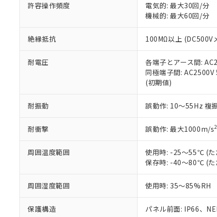
空
受注生産
お客様が当ウ
※3 非含有証明
許容操作頻度
電気的: 最大30回/分
「－」：未確認で
白
が、当社の製
機械的: 最大60回/分
さい。
下記の非含有証明
※当社の共同
絶縁抵抗
100MΩ以上 (DC5
いる法人を指
EU RoHS指令（
51物質の非含有証
耐電圧
各端子とアース間: AC250
※本証明書は発行
同極端子間: AC2500V
また、RoHS指
(初期値)
混在することから
既に当社にて対応
耐振動
誤動作: 10～55Hz 複
り割愛しておりま
耐衝撃
誤動作: 最大1000m/s
周囲温度範囲
使用時: -25～55℃
保存時: -40～80℃
周囲湿度範囲
使用時: 35～85%RH
保護構造
パネル前面: IP66、NEM