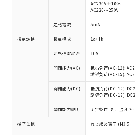
AC230V±10%
対応済み：EU
AC220～250V
対応予定：EU R
対応予定なし：EU
調査・確認中：EU
定格電流
5mA
ご利用条件
非該当品：ライセ
※1 中国RoHS
仕入先様の事情に
接点定格
接点構成
1a+1b
があります。
以下の条件をお読
「○」：最大均質
「×」：最大均質
定格通電電流
10A
本サービスは
当社は、これ
*EU RoHS指令（10物
「－」：未確認で
鉛(Pb) 1000ppm以下、
くものです。
う）を輸出ま
記
説明
六価クロム(Cr(Ⅵ)) 1
開閉能力(AC)
抵抗負荷(AC-12): AC24
当社制御機器
などの必要な
フタル酸ビス(2-エチルヘ
号
*中国RoHS10物質の基準値 
ル（DBP） 1000ppm
誘導負荷(AC-15): AC24V
在庫状況およ
当社は規制貨
Pb(鉛) :1000ppm、 Hg
但し、RoHS指令で産
のであり、閲
ます。
Cr(Ⅵ)(六価クロム) : 
フタル酸エステル類の４
○
一定数以
DBP(フタル酸ジブチル) :
い。
当社は貴社製
開閉能力(DC)
抵抗負荷(DC-12): DC24
DEHP(フタル酸ビス(2-エ
正式な納期状
置等に一切使
誘導負荷(DC-13): DC24
当社販売員に
※2 対応予定月
△
一定数に
当社は、貴社
オムロン制御
また当社は、
※2 環境保護使
開閉能力説明
測定条件: 周囲温度 2
在庫状況およ
部品在庫の切り替
たしません。
－
在庫なし
す。
「ｅ」：有害物質
機器販売
端子仕様
ねじ締め端子 (M3.5)
マイパーツ機
「10」：通常の
ている必要が
味します。