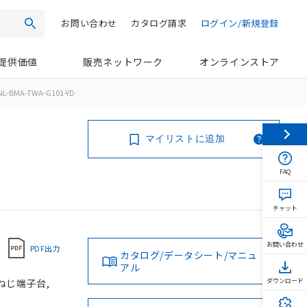
お問い合わせ
カタログ請求
ログイン/新規登録
検索
提供価値
販売ネットワーク
オンラインストア
NL-BMA-TWA-G101-YD
マイリストに追加
FAQ
チャット
お問い合わせ
PDF出力
カタログ/データシート/マニュ
アル
 ねじ端子台,
ダウンロード