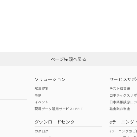
情報更新：
ログイン/会員登録
CCC認証
電波法
みください。
Yes
N/A
非含有証明書
※3
ページ先頭へ戻る
ダウンロードはこちら
型式承認
NK型式承認
ABS型式承認
韓国
（日本
（アメリカ
ソリューション
サービスサポ
舶規格）
船舶規格）
船舶規格）
解決提案
テスト機貸出
事例
ロボティクスサ
No
No
イベント
日本語相談窓口
現場データ活用サービスi-BELT
輸出該非判定
I)
PBBs
PBDEs
DBP
ダウンロードセンタ
eラーニング
この製品の規格認証/適合
その他の認証はこちらのページからご
カタログ
eラーニングのご