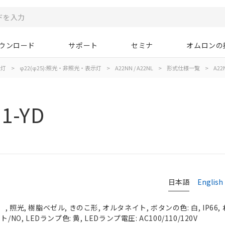
ウンロード
サポート
セミナ
オムロンの
示灯
>
φ22(φ25):照光・非照光・表示灯
>
A22NN / A22NL
>
形式仕様一覧
>
A22
1-YD
日本語
English
 照光, 樹脂ベゼル, きのこ形, オルタネイト, ボタンの色: 白, IP66,
NO, LEDランプ色: 黄, LEDランプ電圧: AC100/110/120V