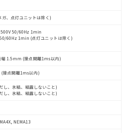
日時点で非含有を証明するもので、過去に遡って非含有を証明するも
令のフタル酸エステル類４物質の対応では、対応完了までの期間は出
備考欄に対応日を記載しておりました。
00Vメガ、点灯ユニットは除く)
品への在庫切替を完了していることから、特段のことがない限り、20
す。
0V 50/60Hz 1min
 50/60Hz 1min (点灯ユニットは除く)
振幅 1.5mm (接点開離1ms以内)
2
(接点開離1ms以内)
 (ただし、氷結、結露しないこと)
 (ただし、氷結、結露しないこと)
A4X, NEMA13