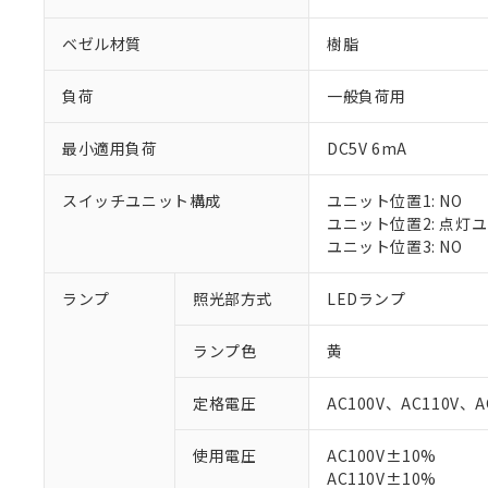
ベゼル材質
樹脂
負荷
一般負荷用
最小適用負荷
DC5V 6mA
スイッチユニット構成
ユニット位置1: NO
ユニット位置2: 点灯
ユニット位置3: NO
ランプ
照光部方式
LEDランプ
※1 対応状況
ランプ色
黄
対応済み：EU
対応予定：EU R
定格電圧
AC100V、AC110V、A
対応予定なし：EU
調査・確認中：EU
ご利用条件
使用電圧
AC100V±10%
非該当品：ライセ
※1 中国RoHS
AC110V±10%
仕入先様の事情に