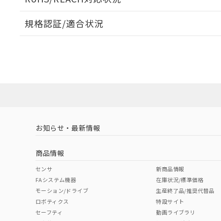
規格認証/適合状況
EU RoHS
注意事項・凡例
UL認証
CSA認証
CEマーキング
ダウンロードデータをご利用いただく前に、以下を必ずお読
Yes
Yes
Yes
対応状況
対応予定月
※1
※2
ソフトウェアの使用条件
対応済み
LR型式承認
DNV型式承認
BV型式承認
KR
（イギリス
（ノルウェー
（フランス
（
お知らせ・最新情報
中国 RoHS
注意事項・凡例
船舶規格）
船舶規格）
船舶規格）
船
商品情報
No
No
No
No
中国 RoHS表
※1 ※2
センサ
新商品情報
FAシステム機器
在庫状況/標準価格
Pb
Hg
Cd
Cr(V
モーション/ドライブ
生産終了品/推奨代替品
ロボティクス
特設サイト
セーフティ
動画ライブラリ