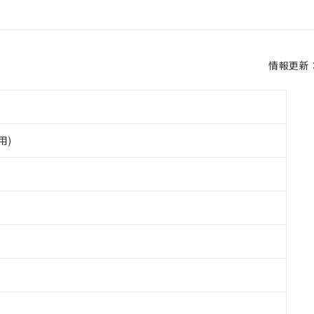
情報更新：2
用)