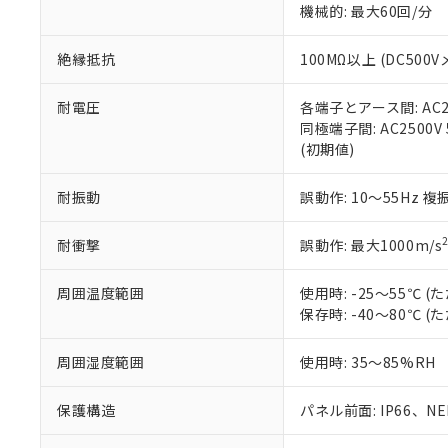
機械的: 最大60回/分
※本証明書は発行
また、RoHS指
混在することから
絶縁抵抗
100MΩ以上 (DC5
既に当社にて対応
り割愛しておりま
耐電圧
各端子とアース間: AC250
同極端子間: AC2500V
(初期値)
耐振動
誤動作: 10～55Hz 複
耐衝撃
誤動作: 最大1000m/s
周囲温度範囲
使用時: -25～55℃
保存時: -40～80℃
周囲湿度範囲
使用時: 35～85%RH
保護構造
パネル前面: IP66、NEM