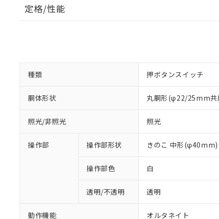
定格/性能
種類
押ボタンスイッチ
胴体形状
丸胴形(φ22/25mm共
照光/非照光
照光
操作部
操作部形状
きのこ 中形(φ40mm)
操作部色
白
透明/不透明
透明
動作機能
オルタネイト