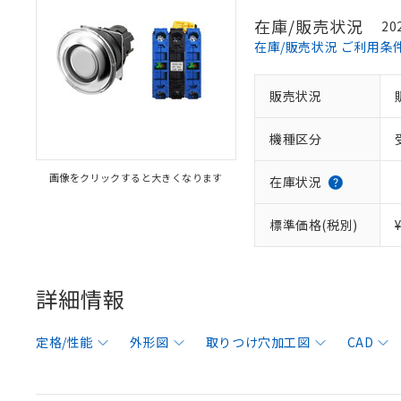
在庫/販売状況
20
在庫/販売状況 ご利用条
販売状況
機種区分
画像をクリックすると大きくなります
在庫状況
標準価格(税別)
詳細情報
定格/性能
外形図
取りつけ穴加工図
CAD