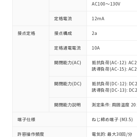
AC100～130V
があります。
以下の条件をお読
「○」：最大均質
「×」：最大均質
本サービスは
当社は、これ
定格電流
12mA
*EU RoHS指令（10物
「－」：未確認で
鉛(Pb) 1000ppm以下、
くものです。
う）を輸出ま
記
説明
六価クロム(Cr(Ⅵ)) 1
当社制御機器
などの必要な
フタル酸ビス(2-エチルヘ
接点定格
接点構成
2a
号
*中国RoHS10物質の基準値 
ル（DBP） 1000ppm
在庫状況およ
当社は規制貨
Pb(鉛) :1000ppm、 Hg
但し、RoHS指令で産
のであり、閲
ます。
Cr(Ⅵ)(六価クロム) : 
フタル酸エステル類の４
定格通電電流
10A
○
一定数以
DBP(フタル酸ジブチル) :
い。
当社は貴社製
DEHP(フタル酸ビス(2-エ
正式な納期状
置等に一切使
開閉能力(AC)
抵抗負荷(AC-12): AC24
当社販売員に
※2 対応予定月
△
一定数に
当社は、貴社
誘導負荷(AC-15): AC24V
オムロン制御
また当社は、
※2 環境保護使
在庫状況およ
部品在庫の切り替
たしません。
－
在庫なし
す。
開閉能力(DC)
抵抗負荷(DC-12): DC24
「ｅ」：有害物質
機器販売
マイパーツ機
誘導負荷(DC-13): DC24
「10」：通常の
ている必要が
味します。
空
受注生産
お客様が当ウ
※3 非含有証明
「－」：未確認で
開閉能力説明
測定条件: 周囲温度 2
白
が、当社の製
さい。
下記の非含有証明
端子仕様
ねじ締め端子 (M3.5)
※当社の共同
いる法人を指
EU RoHS指令（
許容操作頻度
電気的: 最大30回/分
51物質の非含有証