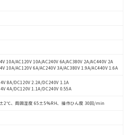
みいただき、同意のうえご利用ください。
材料含有率が中国RoHSの基準値以下であることを示します。
材料含有率が中国RoHSの基準値を超えていることを示します。
、当社制御機器事業取扱商品の当社在庫状況および標準価格(税抜)
ら貴社製品のうち、外国為替および外国貿易法に定める商品（以下｢
質）：
す。当社販売部門へお問い合わせください。
 水銀(Hg) 1000ppm以下、 カドミウム(Cd) 100ppm以下、
たは国外への提供する場合は、日本国政府の輸出許可(または役務取
000ppm以下、ポリ臭化ビフェニル類(PBB) 1000ppm以下、ポリ臭化ジフェニルエーテル類(P
事業取扱商品の中には、本サービスの対象外となる商品もあること
手続きをとります。
キシル) (DEHP)(別名：DOP) 1000ppm以下、フタル酸ブチルベンジル（BBP） 100
(GB/T26572)：
以下、フタル酸ジイソブチル (DIBP) 1000ppm以下
び標準価格照会結果は、記載している更新日時点での社内データに
物を破棄する場合は、完全に破砕するなど、違法に輸出されないよ
(水銀) : 1000ppm、 Cd(カドミウム) : 100ppm、
業用監視および制御機器に対する適用除外項目は除く。
覧された時点での実際の在庫および標準価格とは異なる場合がある
1000ppm、 PBBs(ポリ臭化ビフェニル類) : 1000ppm、 PBDEs(ポリ臭化ジフェニルエーテル類
物質については閾値を超える意図的な使用がないことを確認しています。
上の在庫あり
 1000ppm、 DIBP(フタル酸ジイソブチル) : 1000ppm、 BBP(フタル酸ブチルベンジル) :
品を、核兵器、ミサイル、化学兵器、生物兵器またはその他武器並
チルヘキシル)) : 1000ppm
況および標準価格はお客様のお取引先、またはお客様担当のオムロ
用いたしません。
V 10A/AC120V 10A/AC240V 6A/AC380V 2A/AC440V 2A
ご相談ください。
は満たないが在庫あり
製品を第三者に販売する場合は、上記1、2および3の内容を当該第
 10A/AC120V 6A/AC240V 3A/AC380V 1.9A/AC440V 1.6A
機器販売店や当社販売拠点は「
販売ネットワーク
」をご確認くだ
販売先および販売に係わる関係者が違法に輸出するおそれがある場
用期限
び標準価格結果を当社の事前の承諾なく第三者に漏洩または開示し
え状況などにより、予定月が前後することがあります。
(最新の在庫状況については、お客様のお取引先、またはお客様担当
V 8A/DC120V 2.2A/DC240V 1.1A
（10物質）のすべてが基準値以下であることを示します。
店・当社販売員にご確認ください)
能（部品リスト作成サービス）をご利用いただくには、I-Webメン
V 4A/DC120V 1.1A/DC240V 0.55A
使用状況下において有害物質が外部に漏えいし、環境に深刻な影響を
あります。
機種、また在庫状況の情報を公開していない機種
ェブサイト上で当社にご登録された部品リストについて、当社およ
書ダウンロード
す。当社販売部門へお問い合わせください。
0±2℃、周囲湿度 65±5%RH、操作ひん度 30回/min
品・サービスに関するお客様との取引・商談に必要な範囲で利用す
合意する
キャンセル
書をダウンロードすることができます。
利用者とは、
"個人情報の共同利用に関して"
の「1.共同利用者の
します。
10物質）の非含有証明書
明書（当社基準）