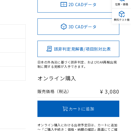
2D CADデータ
在庫・価格
無料テスト機
3D CADデータ
該非判定見解書/項目別対比表
日本の外為法に基づく該非判定、およびEAR再輸出規
制に関する見解が入手できます。
オンライン購入
¥ 3,080
販売価格（税込）
カートに追加
オンライン購入における出荷予定日は、カートに追加
～「ご購入手続き：価格・納期の確認」画面にてご確