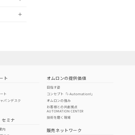
2026/7/29
ート
オムロンの提供価値
目指す姿
ポート
コンセプト「i-Automation!」
ジャパンデスク
オムロンの強み
お客様との共創拠点
AUTOMATION CENTER
DIBP
BBP
DEHP
環境保護
技術を磨く現場
・セミナ
状況ページへ
使用期限
検索ください
案内
販売ネットワーク