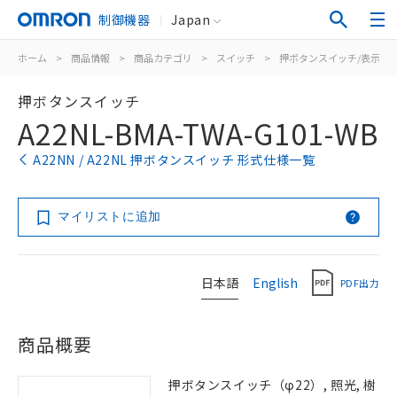
制御機器
Japan
ホーム
>
商品情報
>
商品カテゴリ
>
スイッチ
>
押ボタンスイッチ/表示灯
押ボタンスイッチ
A22NL-BMA-TWA-G101-WB
A22NN / A22NL 押ボタンスイッチ 形式仕様一覧
マイリストに追加
日本語
English
PDF出力
商品概要
押ボタンスイッチ（φ22）, 照光, 樹