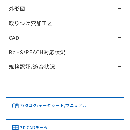
51物質の非含有証明書（当社基準）
の共同利用に関して"
の「1.共同利
※本証明書は発行日時点で非含有を証明す
外形図
用者の範囲」に記載されている法人を
るもので、過去に遡って非含有を証明する
指します。
ものではありません。
情報更新：2026/05/21
取りつけ穴加工図
また、RoHS指令のフタル酸エステル類４
物質の対応では、対応完了までの期間は出
情報更新：2026/05/21
CAD
荷製品に未対応品が混在することから備考
欄に対応日を記載しておりました。
ログイン/会員登録いただくと、CADデータをダウンロー
既に当社にて対応品への在庫切替を完了
RoHS/REACH対応状況
ドすることができます。
していることから、特段のことがない限
り、2022年1月12日より割愛しておりま
情報更新：2026/7/29
規格認証/適合状況
す。
ログイン/会員登録
EU RoHS
注意事項・凡例
UL認証
CSA認証
CEマーキング
Yes
Yes
Yes
対応状況
対応予定月
※1
※2
ダウンロードデータをご利用いただく前に、以下を必ずお読
みください。
カタログ/データシート/マニュアル
対応済み
ソフトウェアの使用条件
LR型式承認
DNV型式承認
BV型式承認
KR型式承
（イギリス
（ノルウェー
（フランス
（韓国
船舶規格）
船舶規格）
船舶規格）
船舶規格
中国 RoHS
注意事項・凡例
2D CADデータ