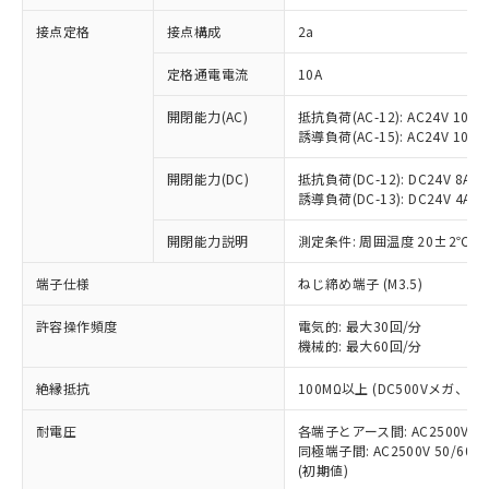
非含有に対応した製品が提供可能な商品で
接点定格
接点構成
2a
す。
対応予定：EU RoHS指令（10物質）の非含
ご利用条件
定格通電電流
10A
有に対応した製品に切り替える予定のある
商品です。
開閉能力(AC)
抵抗負荷(AC-12): AC24V 10A/A
対応予定なし：EU RoHS指令（10物質）の
誘導負荷(AC-15): AC24V 10A/AC
以下の条件をお読みいただき、同意のうえ
非含有に非対応の商品で、対応品を出す予
ご利用ください。
定はありません。
開閉能力(DC)
抵抗負荷(DC-12): DC24V 8A/DC
調査・確認中：EU RoHS指令（10物質）の
誘導負荷(DC-13): DC24V 4A/DC
本サービスは、当社制御機器事業取扱
※1 中国RoHS○×表
非含有の対応状況を調査中または確認中の
商品の当社在庫状況および標準価格
開閉能力説明
測定条件: 周囲温度 20±2℃、
商品です。
(税抜)を提供させていただくもので
「○」：最大均質材料含有率が中国RoHSの
非該当品：ライセンス料など無形物で、有
す。
端子仕様
ねじ締め端子 (M3.5)
基準値以下であることを示します。
害物質有無と関係のない商品です。
当社制御機器事業取扱商品の中には、
「×」：最大均質材料含有率が中国RoHSの
仕入先様の事情により、非含有部品として
本サービスの対象外となる商品もある
許容操作頻度
電気的: 最大30回/分
基準値を超えていることを示します。
いたものが、含有品と判明した場合などや
当社は、これら貴社製品のうち、外国
ことをご了承ください。
機械的: 最大60回/分
「－」：未確認です。当社販売部門へお問
むを得ず変更することがあります。
為替および外国貿易法に定める商品
在庫状況および標準価格照会結果は、
い合わせください。
（以下｢規制貨物等」という）を輸出
絶縁抵抗
100MΩ以上 (DC500Vメガ、
記載している更新日時点での社内デー
*EU RoHS指令（10物質）：
または国外への提供する場合は、日本
記
タに基づき作成されるものであり、閲
説明
鉛(Pb) 1000ppm以下、 水銀(Hg) 1000ppm以下、 カド
*中国RoHS10物質の基準値 (GB/T26572)：
国政府の輸出許可(または役務取引許
耐電圧
各端子とアース間: AC2500V 50/
号
覧された時点での実際の在庫および標
ミウム(Cd) 100ppm以下、
Pb(鉛) :1000ppm、 Hg(水銀) : 1000ppm、 Cd(カドミウ
同極端子間: AC2500V 50/60
可)を取得するなどの必要な手続きを
六価クロム(Cr(Ⅵ)) 1000ppm以下、ポリ臭化ビフェニル
ム) : 100ppm、
準価格とは異なる場合があることをご
類(PBB) 1000ppm以下、ポリ臭化ジフェニルエーテル類
(初期値)
Cr(Ⅵ)(六価クロム) : 1000ppm、 PBBs(ポリ臭化ビフェ
とります。
了承ください。
(PBDE) 1000ppm以下、フタル酸ビス(2-エチルヘキシ