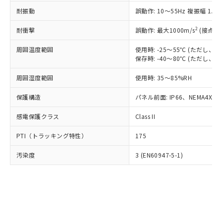
○
一定数以上の在庫あり
ニル類) : 1000ppm、 PBDEs(ポリ臭化ジフェニルエーテ
当社は規制貨物を破棄する場合は、完
ル) (DEHP)(別名：DOP) 1000ppm以下、フタル酸ブチ
正式な納期状況および標準価格はお客
ル類) : 1000ppm、
耐振動
誤動作: 10～55Hz 複振幅 1.
ルベンジル（BBP） 1000ppm以下、フタル酸ジブチル
全に破砕するなど、違法に輸出されな
DBP(フタル酸ジブチル) : 1000ppm、 DIBP(フタル酸ジ
様のお取引先、またはお客様担当のオ
（DBP） 1000ppm以下、フタル酸ジイソブチル
イソブチル) : 1000ppm、 BBP(フタル酸ブチルベンジ
△
一定数には満たないが在庫あり
いよう必要な手段を講じます。
ムロン制御機器販売店・当社販売員に
(DIBP) 1000ppm以下
2
耐衝撃
ル) : 1000ppm、
誤動作: 最大1000m/s
(接点開
当社は貴社製品を、核兵器、ミサイ
但し、RoHS指令で産業用監視および制御機器に対する
DEHP(フタル酸ビス(2-エチルヘキシル)) : 1000ppm
ご相談ください。
適用除外項目は除く。
ル、化学兵器、生物兵器またはその他
－
在庫なし(最新の在庫状況につ
オムロン制御機器販売店や当社販売拠
周囲温度範囲
使用時: -25～55℃ (ただし
フタル酸エステル類の４物質については閾値を超える意
武器並びにこれらの製造装置等に一切
いては、お客様のお取引先、ま
図的な使用がないことを確認しています。
保存時: -40～80℃ (ただし
点は「
販売ネットワーク
」をご確認
※2 環境保護使用期限
使用いたしません。
たはお客様担当のオムロン制御
ください。
当社は、貴社製品を第三者に販売する
周囲湿度範囲
使用時: 35～85%RH
機器販売店・当社販売員にご確
在庫状況および標準価格結果を当社の
※2 対応予定月
「ｅ」：有害物質（10物質）のすべてが基
場合は、上記1、2および3の内容を当
認ください)
事前の承諾なく第三者に漏洩または開
準値以下であることを示します。
保護構造
パネル前面: IP66、NEMA4X, N
該第三者に通知します。また当社は、
示しないようお願いします。
部品在庫の切り替え状況などにより、予定
「10」：通常の使用状況下において有害物
販売先および販売に係わる関係者が違
マイパーツ機能（部品リスト作成サー
空
受注生産機種、また在庫状況の
感電保護クラス
Class II
月が前後することがあります。
質が外部に漏えいし、環境に深刻な影響を
法に輸出するおそれがある場合は、取
ビス）をご利用いただくには、I-Web
白
情報を公開していない機種
及ぼさない年数を意味します。
り引きをいたしません。
メンバーズにご登録されている必要が
PTI（トラッキング特性）
175
「－」：未確認です。当社販売部門へお問
あります。
い合わせください。
お客様が当ウェブサイト上で当社にご
汚染度
3 (EN60947-5-1)
※3 非含有証明書ダウンロード
登録された部品リストについて、当社
および当社の共同利用者が、当社の製
下記の非含有証明書をダウンロードするこ
品・サービスに関するお客様との取
とができます。
合意する
キャンセル
引・商談に必要な範囲で利用すること
をご了承ください。
EU RoHS指令（10物質）の非含有証明書
※当社の共同利用者とは、
"個人情報