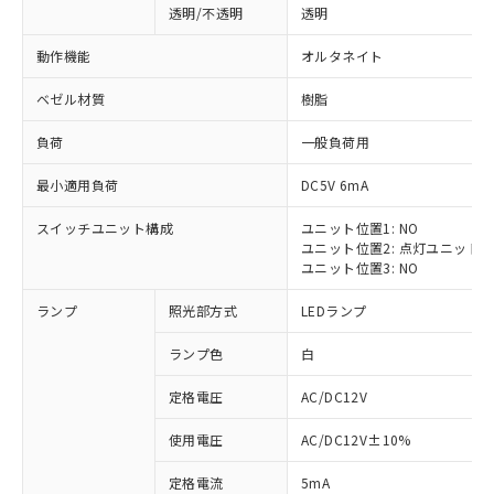
透明/不透明
透明
動作機能
オルタネイト
ベゼル材質
樹脂
負荷
一般負荷用
最小適用負荷
DC5V 6mA
スイッチユニット構成
ユニット位置1: NO
ユニット位置2: 点灯ユニット
ユニット位置3: NO
ランプ
照光部方式
LEDランプ
ランプ色
白
定格電圧
AC/DC12V
※1 対応状況
使用電圧
AC/DC12V±10%
定格電流
5mA
対応済み：EU RoHS指令（10物質）の