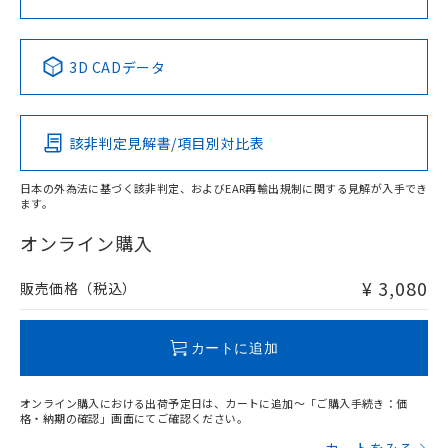
No
No
No
No
中国 RoHS表
※1 ※2
3D CADデータ
この製品の規格認証/適合状況ページへ
Pb
Hg
Cd
Cr(VI)
その他の認証はこちらのページからご検索ください
該非判定見解書/項目別対比表
X
O
O
O
日本の外為法に基づく該非判定、およびEAR再輸出規制に関する見解が入手でき
ます。
"対応済み"や非含有の記載がされた商品であっても、流通
在庫等で未対応品が混在する可能性があります。
オンライン購入
非含有品が必要な際は、弊社営業部門もしくは販売店へお
問い合わせください。
¥ 3,080
販売価格（税込）
この製品のRoHS/REACH対応状況ページへ
カートに追加
オンライン購入における出荷予定日は、カートに追加～「ご購入手続き：価
格・納期の確認」画面にてご確認ください。