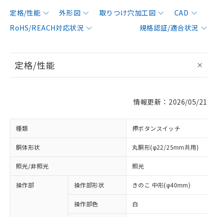
定格/性能
外形図
取りつけ穴加工図
CAD
RoHS/REACH対応状況
規格認証/適合状況
定格/性能
情報更新：2026/05/21
種類
押ボタンスイッチ
胴体形状
丸胴形(φ22/25mm共用)
照光/非照光
照光
操作部
操作部形状
きのこ 中形(φ40mm)
操作部色
白