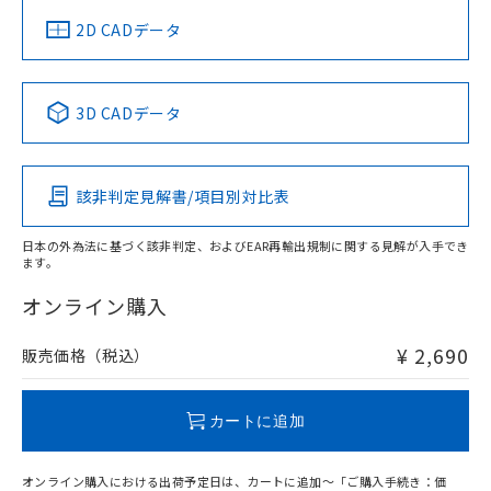
船舶規格）
船舶規格）
船舶規格）
船舶規格
中国 RoHS
注意事項・凡例
2D CADデータ
No
No
No
No
中国 RoHS表
※1 ※2
3D CADデータ
この製品の規格認証/適合状況ページへ
Pb
Hg
Cd
Cr(VI)
その他の認証はこちらのページからご検索ください
該非判定見解書/項目別対比表
X
O
O
O
日本の外為法に基づく該非判定、およびEAR再輸出規制に関する見解が入手でき
ます。
"対応済み"や非含有の記載がされた商品であっても、流通
在庫等で未対応品が混在する可能性があります。
オンライン購入
非含有品が必要な際は、弊社営業部門もしくは販売店へお
問い合わせください。
¥ 2,690
販売価格（税込）
この製品のRoHS/REACH対応状況ページへ
カートに追加
オンライン購入における出荷予定日は、カートに追加～「ご購入手続き：価