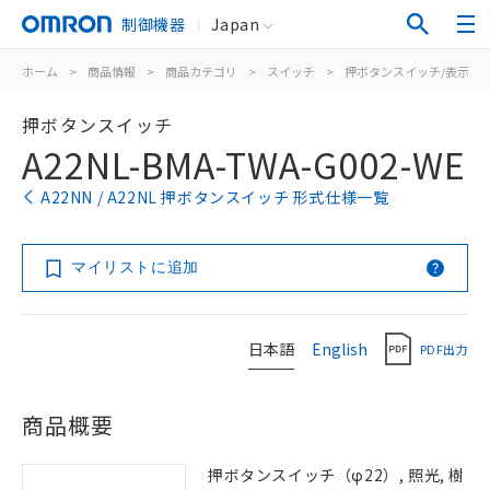
制御機器
Japan
ホーム
>
商品情報
>
商品カテゴリ
>
スイッチ
>
押ボタンスイッチ/表示灯
押ボタンスイッチ
A22NL-BMA-TWA-G002-WE
A22NN / A22NL 押ボタンスイッチ 形式仕様一覧
マイリストに追加
日本語
English
PDF出力
商品概要
押ボタンスイッチ（φ22）, 照光, 樹