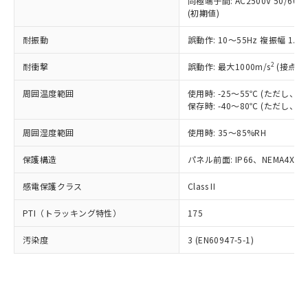
類(PBB) 1000ppm以下、ポリ臭化ジフェニルエーテル類
同極端子間: AC2500V 50/60
Cr(Ⅵ)(六価クロム) : 1000ppm、 PBBs(ポリ臭化ビフェ
とります。
了承ください。
(PBDE) 1000ppm以下、フタル酸ビス(2-エチルヘキシ
○
一定数以上の在庫あり
ニル類) : 1000ppm、 PBDEs(ポリ臭化ジフェニルエーテ
(初期値)
当社は規制貨物を破棄する場合は、完
ル) (DEHP)(別名：DOP) 1000ppm以下、フタル酸ブチ
正式な納期状況および標準価格はお客
ル類) : 1000ppm、
ルベンジル（BBP） 1000ppm以下、フタル酸ジブチル
全に破砕するなど、違法に輸出されな
DBP(フタル酸ジブチル) : 1000ppm、 DIBP(フタル酸ジ
様のお取引先、またはお客様担当のオ
耐振動
誤動作: 10～55Hz 複振幅 1.
（DBP） 1000ppm以下、フタル酸ジイソブチル
イソブチル) : 1000ppm、 BBP(フタル酸ブチルベンジ
△
一定数には満たないが在庫あり
いよう必要な手段を講じます。
ムロン制御機器販売店・当社販売員に
(DIBP) 1000ppm以下
ル) : 1000ppm、
当社は貴社製品を、核兵器、ミサイ
但し、RoHS指令で産業用監視および制御機器に対する
DEHP(フタル酸ビス(2-エチルヘキシル)) : 1000ppm
ご相談ください。
2
耐衝撃
誤動作: 最大1000m/s
(接点開
適用除外項目は除く。
ル、化学兵器、生物兵器またはその他
－
在庫なし(最新の在庫状況につ
オムロン制御機器販売店や当社販売拠
フタル酸エステル類の４物質については閾値を超える意
武器並びにこれらの製造装置等に一切
いては、お客様のお取引先、ま
周囲温度範囲
図的な使用がないことを確認しています。
使用時: -25～55℃ (ただし
点は「
販売ネットワーク
」をご確認
※2 環境保護使用期限
使用いたしません。
保存時: -40～80℃ (ただし
たはお客様担当のオムロン制御
ください。
当社は、貴社製品を第三者に販売する
機器販売店・当社販売員にご確
在庫状況および標準価格結果を当社の
※2 対応予定月
「ｅ」：有害物質（10物質）のすべてが基
周囲湿度範囲
使用時: 35～85%RH
場合は、上記1、2および3の内容を当
認ください)
事前の承諾なく第三者に漏洩または開
準値以下であることを示します。
該第三者に通知します。また当社は、
示しないようお願いします。
保護構造
パネル前面: IP66、NEMA4X, N
部品在庫の切り替え状況などにより、予定
「10」：通常の使用状況下において有害物
販売先および販売に係わる関係者が違
マイパーツ機能（部品リスト作成サー
空
受注生産機種、また在庫状況の
月が前後することがあります。
質が外部に漏えいし、環境に深刻な影響を
法に輸出するおそれがある場合は、取
ビス）をご利用いただくには、I-Web
白
情報を公開していない機種
感電保護クラス
Class II
及ぼさない年数を意味します。
り引きをいたしません。
メンバーズにご登録されている必要が
「－」：未確認です。当社販売部門へお問
あります。
PTI（トラッキング特性）
175
い合わせください。
お客様が当ウェブサイト上で当社にご
※3 非含有証明書ダウンロード
登録された部品リストについて、当社
汚染度
3 (EN60947-5-1)
および当社の共同利用者が、当社の製
下記の非含有証明書をダウンロードするこ
品・サービスに関するお客様との取
とができます。
合意する
キャンセル
引・商談に必要な範囲で利用すること
をご了承ください。
EU RoHS指令（10物質）の非含有証明書