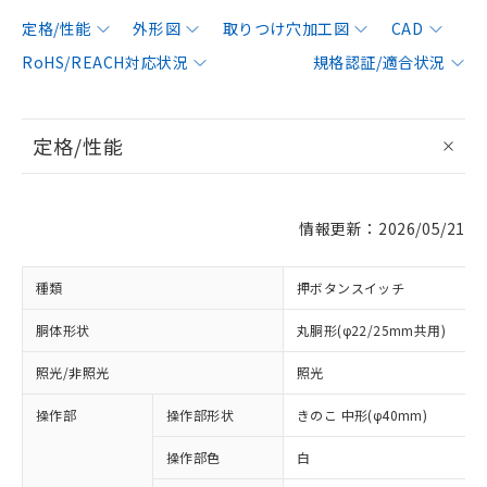
定格/性能
外形図
取りつけ穴加工図
CAD
RoHS/REACH対応状況
規格認証/適合状況
定格/性能
情報更新：2026/05/21
種類
押ボタンスイッチ
胴体形状
丸胴形(φ22/25mm共用)
照光/非照光
照光
操作部
操作部形状
きのこ 中形(φ40mm)
操作部色
白