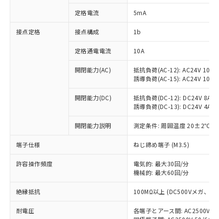
対応済み：EU RoHS指令（10物質）の
定格電流
5mA
非含有に対応した製品が提供可能な商品で
す。
接点定格
接点構成
1b
対応予定：EU RoHS指令（10物質）の非含
ご利用条件
有に対応した製品に切り替える予定のある
定格通電電流
10A
商品です。
対応予定なし：EU RoHS指令（10物質）の
開閉能力(AC)
抵抗負荷(AC-12): AC24V 10A/A
以下の条件をお読みいただき、同意のうえ
非含有に非対応の商品で、対応品を出す予
誘導負荷(AC-15): AC24V 10A/AC
ご利用ください。
定はありません。
調査・確認中：EU RoHS指令（10物質）の
開閉能力(DC)
抵抗負荷(DC-12): DC24V 8A/DC
本サービスは、当社制御機器事業取扱
※1 中国RoHS○×表
誘導負荷(DC-13): DC24V 4A/DC
非含有の対応状況を調査中または確認中の
商品の当社在庫状況および標準価格
商品です。
(税抜)を提供させていただくもので
開閉能力説明
測定条件: 周囲温度 20±2℃、
「○」：最大均質材料含有率が中国RoHSの
非該当品：ライセンス料など無形物で、有
す。
基準値以下であることを示します。
害物質有無と関係のない商品です。
当社制御機器事業取扱商品の中には、
端子仕様
ねじ締め端子 (M3.5)
「×」：最大均質材料含有率が中国RoHSの
仕入先様の事情により、非含有部品として
本サービスの対象外となる商品もある
基準値を超えていることを示します。
いたものが、含有品と判明した場合などや
当社は、これら貴社製品のうち、外国
ことをご了承ください。
許容操作頻度
電気的: 最大30回/分
「－」：未確認です。当社販売部門へお問
むを得ず変更することがあります。
為替および外国貿易法に定める商品
機械的: 最大60回/分
在庫状況および標準価格照会結果は、
い合わせください。
（以下｢規制貨物等」という）を輸出
記載している更新日時点での社内デー
*EU RoHS指令（10物質）：
または国外への提供する場合は、日本
絶縁抵抗
100MΩ以上 (DC500Vメガ、
記
タに基づき作成されるものであり、閲
説明
鉛(Pb) 1000ppm以下、 水銀(Hg) 1000ppm以下、 カド
*中国RoHS10物質の基準値 (GB/T26572)：
国政府の輸出許可(または役務取引許
号
覧された時点での実際の在庫および標
ミウム(Cd) 100ppm以下、
Pb(鉛) :1000ppm、 Hg(水銀) : 1000ppm、 Cd(カドミウ
耐電圧
各端子とアース間: AC2500V 50/
可)を取得するなどの必要な手続きを
六価クロム(Cr(Ⅵ)) 1000ppm以下、ポリ臭化ビフェニル
ム) : 100ppm、
準価格とは異なる場合があることをご