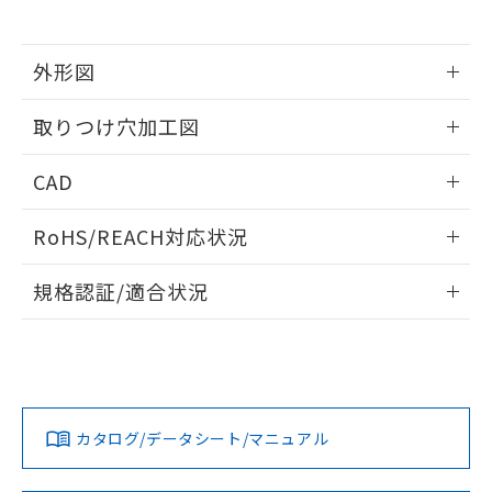
※当社の共同利用者とは、
"個人情報
51物質の非含有証明書（当社基準）
の共同利用に関して"
の「1.共同利
※本証明書は発行日時点で非含有を証明す
用者の範囲」に記載されている法人を
るもので、過去に遡って非含有を証明する
外形図
指します。
ものではありません。
情報更新：2026/05/21
また、RoHS指令のフタル酸エステル類４
取りつけ穴加工図
物質の対応では、対応完了までの期間は出
荷製品に未対応品が混在することから備考
情報更新：2026/05/21
CAD
欄に対応日を記載しておりました。
既に当社にて対応品への在庫切替を完了
ログイン/会員登録いただくと、CADデータをダウンロー
していることから、特段のことがない限
RoHS/REACH対応状況
ドすることができます。
り、2022年1月12日より割愛しておりま
す。
情報更新：2026/7/29
規格認証/適合状況
ログイン/会員登録
EU RoHS
注意事項・凡例
UL認証
CSA認証
CEマーキング
Yes
Yes
Yes
対応状況
対応予定月
※1
※2
ダウンロードデータをご利用いただく前に、以下を必ずお読
みください。
カタログ/データシート/マニュアル
対応済み
ソフトウェアの使用条件
LR型式承認
DNV型式承認
BV型式承認
KR型式承
（イギリス
（ノルウェー
（フランス
（韓国