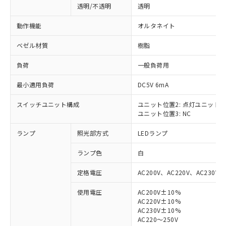
透明/不透明
透明
動作機能
オルタネイト
ベゼル材質
樹脂
負荷
一般負荷用
最小適用負荷
DC5V 6mA
スイッチユニット構成
ユニット位置2: 点灯ユニット
ユニット位置3: NC
ランプ
照光部方式
LEDランプ
ランプ色
白
定格電圧
AC200V、AC220V、AC230V、
使用電圧
AC200V±10%
AC220V±10%
※1 対応状況
AC230V±10%
AC220～250V