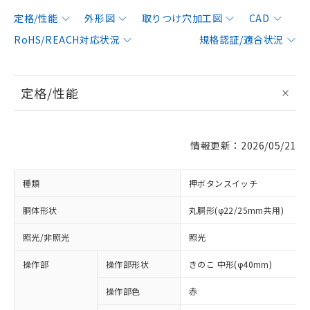
定格/性能
外形図
取りつけ穴加工図
CAD
RoHS/REACH対応状況
規格認証/適合状況
定格/性能
情報更新：2026/05/21
種類
押ボタンスイッチ
胴体形状
丸胴形(φ22/25mm共用)
照光/非照光
照光
操作部
操作部形状
きのこ 中形(φ40mm)
操作部色
赤