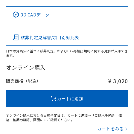
中国 RoHS表
※1 ※2
3D CADデータ
Pb
Hg
Cd
Cr(VI)
該非判定見解書/項目別対比表
X
O
O
O
日本の外為法に基づく該非判定、およびEAR再輸出規制に関する見解が入手でき
ます。
"対応済み"や非含有の記載がされた商品であっても、流通
在庫等で未対応品が混在する可能性があります。
オンライン購入
非含有品が必要な際は、弊社営業部門もしくは販売店へお
問い合わせください。
¥ 3,020
販売価格（税込）
この製品のRoHS/REACH対応状況ページへ
カートに追加
オンライン購入における出荷予定日は、カートに追加～「ご購入手続き：価
格・納期の確認」画面にてご確認ください。
カートをみる