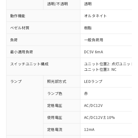
透明/不透明
透明
動作機能
オルタネイト
ベゼル材質
樹脂
負荷
一般負荷用
最小適用負荷
DC5V 6mA
スイッチユニット構成
ユニット位置2: 点灯ユニット
ユニット位置3: NC
ランプ
照光部方式
LEDランプ
ランプ色
赤
定格電圧
AC/DC12V
使用電圧
AC/DC12V±10%
※1 対応状況
定格電流
12mA
対応済み：EU RoHS指令（10物質）の