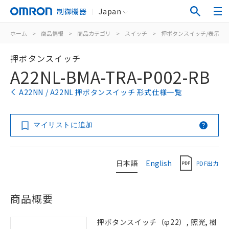
制御機器
Japan
ホーム
>
商品情報
>
商品カテゴリ
>
スイッチ
>
押ボタンスイッチ/表示灯
押ボタンスイッチ
A22NL-BMA-TRA-P002-RB
A22NN / A22NL 押ボタンスイッチ 形式仕様一覧
マイリストに追加
日本語
English
PDF出力
商品概要
押ボタンスイッチ（φ22）, 照光, 樹