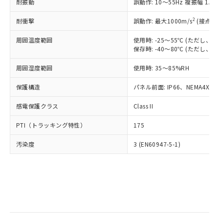
当社は規制貨物を破棄する場合は、完
耐振動
ル) (DEHP)(別名：DOP) 1000ppm以下、フタル酸ブチ
誤動作: 10～55Hz 複振幅 1.
正式な納期状況および標準価格はお客
ル類) : 1000ppm、
ルベンジル（BBP） 1000ppm以下、フタル酸ジブチル
全に破砕するなど、違法に輸出されな
DBP(フタル酸ジブチル) : 1000ppm、 DIBP(フタル酸ジ
様のお取引先、またはお客様担当のオ
（DBP） 1000ppm以下、フタル酸ジイソブチル
イソブチル) : 1000ppm、 BBP(フタル酸ブチルベンジ
△
一定数には満たないが在庫あり
いよう必要な手段を講じます。
2
耐衝撃
誤動作: 最大1000m/s
(接点開
ムロン制御機器販売店・当社販売員に
(DIBP) 1000ppm以下
ル) : 1000ppm、
当社は貴社製品を、核兵器、ミサイ
但し、RoHS指令で産業用監視および制御機器に対する
DEHP(フタル酸ビス(2-エチルヘキシル)) : 1000ppm
ご相談ください。
適用除外項目は除く。
周囲温度範囲
使用時: -25～55℃ (ただし
ル、化学兵器、生物兵器またはその他
－
在庫なし(最新の在庫状況につ
オムロン制御機器販売店や当社販売拠
フタル酸エステル類の４物質については閾値を超える意
保存時: -40～80℃ (ただし
武器並びにこれらの製造装置等に一切
いては、お客様のお取引先、ま
図的な使用がないことを確認しています。
点は「
販売ネットワーク
」をご確認
※2 環境保護使用期限
使用いたしません。
たはお客様担当のオムロン制御
ください。
周囲湿度範囲
使用時: 35～85%RH
当社は、貴社製品を第三者に販売する
機器販売店・当社販売員にご確
在庫状況および標準価格結果を当社の
※2 対応予定月
「ｅ」：有害物質（10物質）のすべてが基
場合は、上記1、2および3の内容を当
認ください)
事前の承諾なく第三者に漏洩または開
保護構造
パネル前面: IP66、NEMA4X, N
準値以下であることを示します。
該第三者に通知します。また当社は、
示しないようお願いします。
部品在庫の切り替え状況などにより、予定
「10」：通常の使用状況下において有害物
販売先および販売に係わる関係者が違
マイパーツ機能（部品リスト作成サー
感電保護クラス
Class II
空
受注生産機種、また在庫状況の
月が前後することがあります。
質が外部に漏えいし、環境に深刻な影響を
法に輸出するおそれがある場合は、取
ビス）をご利用いただくには、I-Web
白
情報を公開していない機種
及ぼさない年数を意味します。
り引きをいたしません。
PTI（トラッキング特性）
175
メンバーズにご登録されている必要が
「－」：未確認です。当社販売部門へお問
あります。
い合わせください。
汚染度
3 (EN60947-5-1)
お客様が当ウェブサイト上で当社にご
※3 非含有証明書ダウンロード
登録された部品リストについて、当社
および当社の共同利用者が、当社の製
下記の非含有証明書をダウンロードするこ
品・サービスに関するお客様との取
とができます。
合意する
キャンセル
引・商談に必要な範囲で利用すること
をご了承ください。
EU RoHS指令（10物質）の非含有証明書
※当社の共同利用者とは、
"個人情報
51物質の非含有証明書（当社基準）