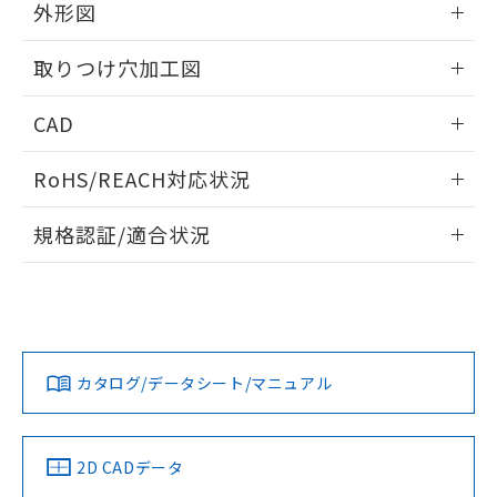
の共同利用に関して"
の「1.共同利
外形図
※本証明書は発行日時点で非含有を証明す
用者の範囲」に記載されている法人を
るもので、過去に遡って非含有を証明する
指します。
情報更新：2026/05/21
ものではありません。
取りつけ穴加工図
また、RoHS指令のフタル酸エステル類４
物質の対応では、対応完了までの期間は出
情報更新：2026/05/21
CAD
荷製品に未対応品が混在することから備考
欄に対応日を記載しておりました。
ログイン/会員登録いただくと、CADデータをダウンロー
RoHS/REACH対応状況
既に当社にて対応品への在庫切替を完了
ドすることができます。
していることから、特段のことがない限
情報更新：2026/7/29
り、2022年1月12日より割愛しておりま
規格認証/適合状況
す。
ログイン/会員登録
EU RoHS
注意事項・凡例
A22NL-BMA-TRA-P002-RBについての規格認証/適合状況に
ついては、「カスタマーサポートセンタ お客様相談室」また
は貴社担当オムロン営業員または販売店にお問い合わせくだ
対応状況
対応予定月
※1
※2
さい。
ダウンロードデータをご利用いただく前に、以下を必ずお読
みください。
カタログ/データシート/マニュアル
対応済み
ソフトウェアの使用条件
お問い合わせ
中国 RoHS
注意事項・凡例
2D CADデータ