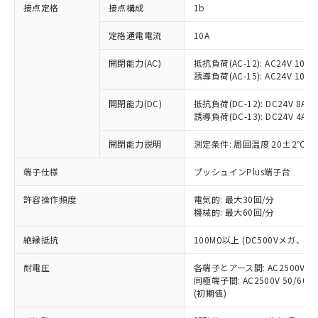
非含有に対応した製品が提供可能な商品で
接点定格
接点構成
1b
す。
対応予定：EU RoHS指令（10物質）の非含
定格通電電流
10A
ご利用条件
有に対応した製品に切り替える予定のある
商品です。
開閉能力(AC)
抵抗負荷(AC-12): AC24V 10A/A
誘導負荷(AC-15): AC24V 10A/AC
対応予定なし：EU RoHS指令（10物質）の
以下の条件をお読みいただき、同意のうえ
非含有に非対応の商品で、対応品を出す予
ご利用ください。
開閉能力(DC)
抵抗負荷(DC-12): DC24V 8A/DC
定はありません。
誘導負荷(DC-13): DC24V 4A/DC
調査・確認中：EU RoHS指令（10物質）の
本サービスは、当社制御機器事業取扱
※1 中国RoHS○×表
非含有の対応状況を調査中または確認中の
商品の当社在庫状況および標準価格
開閉能力説明
測定条件: 周囲温度 20±2℃、
商品です。
(税抜)を提供させていただくもので
「○」：最大均質材料含有率が中国RoHSの
非該当品：ライセンス料など無形物で、有
端子仕様
プッシュインPlus端子台
す。
基準値以下であることを示します。
害物質有無と関係のない商品です。
当社制御機器事業取扱商品の中には、
「×」：最大均質材料含有率が中国RoHSの
仕入先様の事情により、非含有部品として
許容操作頻度
電気的: 最大30回/分
本サービスの対象外となる商品もある
基準値を超えていることを示します。
いたものが、含有品と判明した場合などや
機械的: 最大60回/分
当社は、これら貴社製品のうち、外国
ことをご了承ください。
「－」：未確認です。当社販売部門へお問
むを得ず変更することがあります。
為替および外国貿易法に定める商品
在庫状況および標準価格照会結果は、
い合わせください。
絶縁抵抗
100MΩ以上 (DC500Vメガ、
（以下｢規制貨物等」という）を輸出
記載している更新日時点での社内デー
*EU RoHS指令（10物質）：
または国外への提供する場合は、日本
記
タに基づき作成されるものであり、閲
説明
耐電圧
鉛(Pb) 1000ppm以下、 水銀(Hg) 1000ppm以下、 カド
各端子とアース間: AC2500V 50/
*中国RoHS10物質の基準値 (GB/T26572)：
国政府の輸出許可(または役務取引許
号
覧された時点での実際の在庫および標
ミウム(Cd) 100ppm以下、
Pb(鉛) :1000ppm、 Hg(水銀) : 1000ppm、 Cd(カドミウ
同極端子間: AC2500V 50/60
可)を取得するなどの必要な手続きを
六価クロム(Cr(Ⅵ)) 1000ppm以下、ポリ臭化ビフェニル
ム) : 100ppm、
準価格とは異なる場合があることをご
(初期値)
類(PBB) 1000ppm以下、ポリ臭化ジフェニルエーテル類
Cr(Ⅵ)(六価クロム) : 1000ppm、 PBBs(ポリ臭化ビフェ
とります。
了承ください。
(PBDE) 1000ppm以下、フタル酸ビス(2-エチルヘキシ
○
一定数以上の在庫あり
ニル類) : 1000ppm、 PBDEs(ポリ臭化ジフェニルエーテ