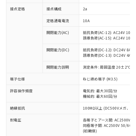
非含有に対応した製品が提供可能な商品で
接点定格
接点構成
2a
す。
対応予定：EU RoHS指令（10物質）の非含
ご利用条件
定格通電電流
10A
有に対応した製品に切り替える予定のある
商品です。
開閉能力(AC)
抵抗負荷(AC-12): AC24V 10A/A
対応予定なし：EU RoHS指令（10物質）の
誘導負荷(AC-15): AC24V 10A/AC
以下の条件をお読みいただき、同意のうえ
非含有に非対応の商品で、対応品を出す予
ご利用ください。
定はありません。
開閉能力(DC)
抵抗負荷(DC-12): DC24V 8A/DC
調査・確認中：EU RoHS指令（10物質）の
誘導負荷(DC-13): DC24V 4A/DC
本サービスは、当社制御機器事業取扱
※1 中国RoHS○×表
非含有の対応状況を調査中または確認中の
商品の当社在庫状況および標準価格
開閉能力説明
測定条件: 周囲温度 20±2℃、
商品です。
(税抜)を提供させていただくもので
「○」：最大均質材料含有率が中国RoHSの
非該当品：ライセンス料など無形物で、有
す。
端子仕様
ねじ締め端子 (M3.5)
基準値以下であることを示します。
害物質有無と関係のない商品です。
当社制御機器事業取扱商品の中には、
「×」：最大均質材料含有率が中国RoHSの
仕入先様の事情により、非含有部品として
本サービスの対象外となる商品もある
許容操作頻度
電気的: 最大30回/分
基準値を超えていることを示します。
いたものが、含有品と判明した場合などや
当社は、これら貴社製品のうち、外国
ことをご了承ください。
機械的: 最大60回/分
「－」：未確認です。当社販売部門へお問
むを得ず変更することがあります。
為替および外国貿易法に定める商品
在庫状況および標準価格照会結果は、
い合わせください。
（以下｢規制貨物等」という）を輸出
絶縁抵抗
100MΩ以上 (DC500Vメガ、
記載している更新日時点での社内デー
*EU RoHS指令（10物質）：
または国外への提供する場合は、日本
記
タに基づき作成されるものであり、閲
説明
鉛(Pb) 1000ppm以下、 水銀(Hg) 1000ppm以下、 カド
*中国RoHS10物質の基準値 (GB/T26572)：
国政府の輸出許可(または役務取引許
耐電圧
各端子とアース間: AC2500V 50/
号
覧された時点での実際の在庫および標
ミウム(Cd) 100ppm以下、
Pb(鉛) :1000ppm、 Hg(水銀) : 1000ppm、 Cd(カドミウ
同極端子間: AC2500V 50/60
可)を取得するなどの必要な手続きを
六価クロム(Cr(Ⅵ)) 1000ppm以下、ポリ臭化ビフェニル
ム) : 100ppm、
準価格とは異なる場合があることをご
類(PBB) 1000ppm以下、ポリ臭化ジフェニルエーテル類
(初期値)
Cr(Ⅵ)(六価クロム) : 1000ppm、 PBBs(ポリ臭化ビフェ
とります。
了承ください。
(PBDE) 1000ppm以下、フタル酸ビス(2-エチルヘキシ