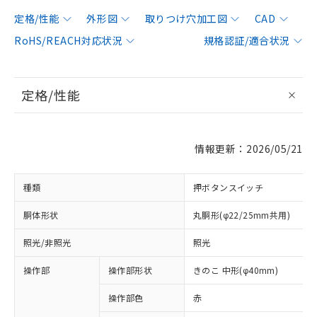
定格/性能
外形図
取りつけ穴加工図
CAD
RoHS/REACH対応状況
規格認証/適合状況
定格/性能
情報更新：2026/05/21
種類
押ボタンスイッチ
胴体形状
丸胴形(φ22/25mm共用)
照光/非照光
照光
操作部
操作部形状
きのこ 中形(φ40mm)
操作部色
赤