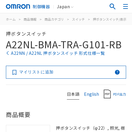
制御機器
Japan
ホーム
>
商品情報
>
商品カテゴリ
>
スイッチ
>
押ボタンスイッチ/表示灯
押ボタンスイッチ
A22NL-BMA-TRA-G101-RB
A22NN / A22NL 押ボタンスイッチ 形式仕様一覧
マイリストに追加
日本語
English
PDF出力
商品概要
押ボタンスイッチ（φ22）, 照光, 樹