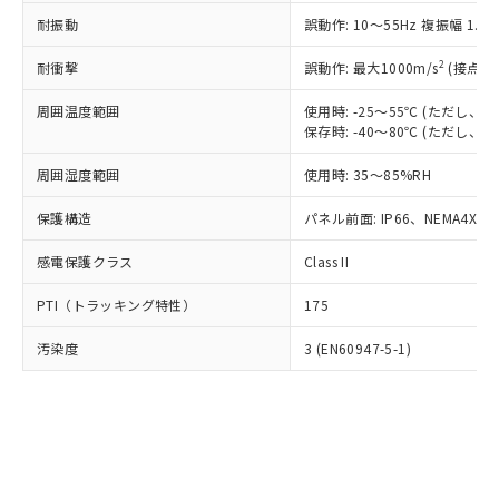
○
一定数以上の在庫あり
ニル類) : 1000ppm、 PBDEs(ポリ臭化ジフェニルエーテ
当社は規制貨物を破棄する場合は、完
ル) (DEHP)(別名：DOP) 1000ppm以下、フタル酸ブチ
正式な納期状況および標準価格はお客
ル類) : 1000ppm、
耐振動
誤動作: 10～55Hz 複振幅 1.
ルベンジル（BBP） 1000ppm以下、フタル酸ジブチル
全に破砕するなど、違法に輸出されな
DBP(フタル酸ジブチル) : 1000ppm、 DIBP(フタル酸ジ
様のお取引先、またはお客様担当のオ
（DBP） 1000ppm以下、フタル酸ジイソブチル
イソブチル) : 1000ppm、 BBP(フタル酸ブチルベンジ
△
一定数には満たないが在庫あり
いよう必要な手段を講じます。
ムロン制御機器販売店・当社販売員に
(DIBP) 1000ppm以下
2
耐衝撃
ル) : 1000ppm、
誤動作: 最大1000m/s
(接点開
当社は貴社製品を、核兵器、ミサイ
但し、RoHS指令で産業用監視および制御機器に対する
DEHP(フタル酸ビス(2-エチルヘキシル)) : 1000ppm
ご相談ください。
適用除外項目は除く。
ル、化学兵器、生物兵器またはその他
－
在庫なし(最新の在庫状況につ
オムロン制御機器販売店や当社販売拠
周囲温度範囲
使用時: -25～55℃ (ただし
フタル酸エステル類の４物質については閾値を超える意
武器並びにこれらの製造装置等に一切
いては、お客様のお取引先、ま
図的な使用がないことを確認しています。
保存時: -40～80℃ (ただし
点は「
販売ネットワーク
」をご確認
※2 環境保護使用期限
使用いたしません。
たはお客様担当のオムロン制御
ください。
当社は、貴社製品を第三者に販売する
周囲湿度範囲
使用時: 35～85%RH
機器販売店・当社販売員にご確
在庫状況および標準価格結果を当社の
※2 対応予定月
「ｅ」：有害物質（10物質）のすべてが基
場合は、上記1、2および3の内容を当
認ください)
事前の承諾なく第三者に漏洩または開
準値以下であることを示します。
保護構造
パネル前面: IP66、NEMA4X, N
該第三者に通知します。また当社は、
示しないようお願いします。
部品在庫の切り替え状況などにより、予定
「10」：通常の使用状況下において有害物
販売先および販売に係わる関係者が違
マイパーツ機能（部品リスト作成サー
空
受注生産機種、また在庫状況の
感電保護クラス
Class II
月が前後することがあります。
質が外部に漏えいし、環境に深刻な影響を
法に輸出するおそれがある場合は、取
ビス）をご利用いただくには、I-Web
白
情報を公開していない機種
及ぼさない年数を意味します。
り引きをいたしません。
メンバーズにご登録されている必要が
PTI（トラッキング特性）
175
「－」：未確認です。当社販売部門へお問
あります。
い合わせください。
お客様が当ウェブサイト上で当社にご
汚染度
3 (EN60947-5-1)
※3 非含有証明書ダウンロード
登録された部品リストについて、当社
および当社の共同利用者が、当社の製
下記の非含有証明書をダウンロードするこ
品・サービスに関するお客様との取
とができます。
合意する
キャンセル
引・商談に必要な範囲で利用すること
をご了承ください。
EU RoHS指令（10物質）の非含有証明書
※当社の共同利用者とは、
"個人情報