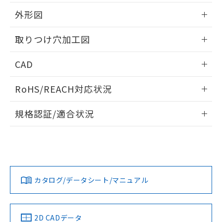
51物質の非含有証明書（当社基準）
の共同利用に関して"
の「1.共同利
※本証明書は発行日時点で非含有を証明す
外形図
用者の範囲」に記載されている法人を
るもので、過去に遡って非含有を証明する
指します。
ものではありません。
情報更新：2026/05/21
取りつけ穴加工図
また、RoHS指令のフタル酸エステル類４
物質の対応では、対応完了までの期間は出
情報更新：2026/05/21
CAD
荷製品に未対応品が混在することから備考
欄に対応日を記載しておりました。
ログイン/会員登録いただくと、CADデータをダウンロー
既に当社にて対応品への在庫切替を完了
RoHS/REACH対応状況
ドすることができます。
していることから、特段のことがない限
り、2022年1月12日より割愛しておりま
情報更新：2026/7/29
規格認証/適合状況
す。
ログイン/会員登録
EU RoHS
注意事項・凡例
UL認証
CSA認証
CEマーキング
Yes
Yes
Yes
対応状況
対応予定月
※1
※2
ダウンロードデータをご利用いただく前に、以下を必ずお読
みください。
カタログ/データシート/マニュアル
対応済み
ソフトウェアの使用条件
LR型式承認
DNV型式承認
BV型式承認
KR型式承
（イギリス
（ノルウェー
（フランス
（韓国
船舶規格）
船舶規格）
船舶規格）
船舶規格
中国 RoHS
注意事項・凡例
2D CADデータ