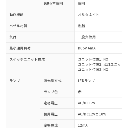
透明/不透明
透明
動作機能
オルタネイト
ベゼル材質
樹脂
負荷
一般負荷用
最小適用負荷
DC5V 6mA
スイッチユニット構成
ユニット位置1: NO
ユニット位置2: 点灯ユニット
ユニット位置3: NO
ランプ
照光部方式
LEDランプ
ランプ色
赤
定格電圧
AC/DC12V
※1 対応状況
使用電圧
AC/DC12V±10%
定格電流
12mA
対応済み：EU RoHS指令（10物質）の