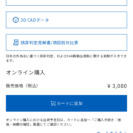
No
No
No
No
中国 RoHS表
※1 ※2
3D CADデータ
この製品の規格認証/適合状況ページへ
Pb
Hg
Cd
Cr(VI)
その他の認証はこちらのページからご検索ください
該非判定見解書/項目別対比表
X
O
O
O
日本の外為法に基づく該非判定、およびEAR再輸出規制に関する見解が入手でき
ます。
"対応済み"や非含有の記載がされた商品であっても、流通
在庫等で未対応品が混在する可能性があります。
オンライン購入
非含有品が必要な際は、弊社営業部門もしくは販売店へお
問い合わせください。
¥ 3,080
販売価格（税込）
この製品のRoHS/REACH対応状況ページへ
カートに追加
オンライン購入における出荷予定日は、カートに追加～「ご購入手続き：価
格・納期の確認」画面にてご確認ください。