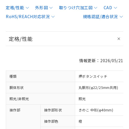
定格/性能
外形図
取りつけ穴加工図
CAD
RoHS/REACH対応状況
規格認証/適合状況
定格/性能
情報更新：2026/05/21
種類
押ボタンスイッチ
胴体形状
丸胴形(φ22/25mm共用)
照光/非照光
照光
操作部
操作部形状
きのこ 中形(φ40mm)
操作部色
橙