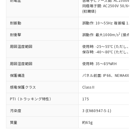
耐電圧
各端子とアース間: AC2500V 50/
「－」：未確認です。当社販売部門へお問
むを得ず変更することがあります。
為替および外国貿易法に定める商品
在庫状況および標準価格照会結果は、
同極端子間: AC2500V 50/60
い合わせください。
（以下｢規制貨物等」という）を輸出
(初期値)
記載している更新日時点での社内デー
*EU RoHS指令（10物質）：
または国外への提供する場合は、日本
記
タに基づき作成されるものであり、閲
説明
鉛(Pb) 1000ppm以下、 水銀(Hg) 1000ppm以下、 カド
*中国RoHS10物質の基準値 (GB/T26572)：
国政府の輸出許可(または役務取引許
耐振動
誤動作: 10～55Hz 複振幅 1.
号
覧された時点での実際の在庫および標
ミウム(Cd) 100ppm以下、
Pb(鉛) :1000ppm、 Hg(水銀) : 1000ppm、 Cd(カドミウ
可)を取得するなどの必要な手続きを
六価クロム(Cr(Ⅵ)) 1000ppm以下、ポリ臭化ビフェニル
ム) : 100ppm、
準価格とは異なる場合があることをご
類(PBB) 1000ppm以下、ポリ臭化ジフェニルエーテル類
2
Cr(Ⅵ)(六価クロム) : 1000ppm、 PBBs(ポリ臭化ビフェ
耐衝撃
誤動作: 最大1000m/s
(接点開
とります。
了承ください。
(PBDE) 1000ppm以下、フタル酸ビス(2-エチルヘキシ
○
一定数以上の在庫あり
ニル類) : 1000ppm、 PBDEs(ポリ臭化ジフェニルエーテ
当社は規制貨物を破棄する場合は、完
ル) (DEHP)(別名：DOP) 1000ppm以下、フタル酸ブチ
正式な納期状況および標準価格はお客
ル類) : 1000ppm、
周囲温度範囲
使用時: -25～55℃ (ただし
ルベンジル（BBP） 1000ppm以下、フタル酸ジブチル
全に破砕するなど、違法に輸出されな
DBP(フタル酸ジブチル) : 1000ppm、 DIBP(フタル酸ジ
様のお取引先、またはお客様担当のオ
（DBP） 1000ppm以下、フタル酸ジイソブチル
保存時: -40～80℃ (ただし
イソブチル) : 1000ppm、 BBP(フタル酸ブチルベンジ
△
一定数には満たないが在庫あり
いよう必要な手段を講じます。
ムロン制御機器販売店・当社販売員に
(DIBP) 1000ppm以下
ル) : 1000ppm、
当社は貴社製品を、核兵器、ミサイ
但し、RoHS指令で産業用監視および制御機器に対する
DEHP(フタル酸ビス(2-エチルヘキシル)) : 1000ppm
ご相談ください。
周囲湿度範囲
使用時: 35～85%RH
適用除外項目は除く。
ル、化学兵器、生物兵器またはその他
－
在庫なし(最新の在庫状況につ
オムロン制御機器販売店や当社販売拠
フタル酸エステル類の４物質については閾値を超える意
武器並びにこれらの製造装置等に一切
いては、お客様のお取引先、ま
図的な使用がないことを確認しています。
点は「
販売ネットワーク
」をご確認
保護構造
パネル前面: IP66、NEMA4X, N
※2 環境保護使用期限
使用いたしません。
たはお客様担当のオムロン制御
ください。
当社は、貴社製品を第三者に販売する
機器販売店・当社販売員にご確
感電保護クラス
Class II
在庫状況および標準価格結果を当社の
※2 対応予定月
「ｅ」：有害物質（10物質）のすべてが基
場合は、上記1、2および3の内容を当
認ください)
事前の承諾なく第三者に漏洩または開
準値以下であることを示します。
該第三者に通知します。また当社は、
PTI（トラッキング特性）
175
示しないようお願いします。
部品在庫の切り替え状況などにより、予定
「10」：通常の使用状況下において有害物
販売先および販売に係わる関係者が違
マイパーツ機能（部品リスト作成サー
空
受注生産機種、また在庫状況の
月が前後することがあります。
質が外部に漏えいし、環境に深刻な影響を
汚染度
3 (EN60947-5-1)
法に輸出するおそれがある場合は、取
ビス）をご利用いただくには、I-Web
白
情報を公開していない機種
及ぼさない年数を意味します。
り引きをいたしません。
メンバーズにご登録されている必要が
質量
約65g
「－」：未確認です。当社販売部門へお問
あります。
い合わせください。
お客様が当ウェブサイト上で当社にご