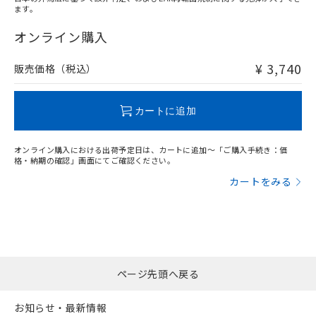
ます。
"対応済み"や非含有の記載がされた商品であっても、流通
在庫等で未対応品が混在する可能性があります。
オンライン購入
非含有品が必要な際は、弊社営業部門もしくは販売店へお
問い合わせください。
¥ 3,740
販売価格（税込）
この製品のRoHS/REACH対応状況ページへ
カートに追加
オンライン購入における出荷予定日は、カートに追加～「ご購入手続き：価
格・納期の確認」画面にてご確認ください。
カートをみる
ページ先頭へ戻る
お知らせ・最新情報