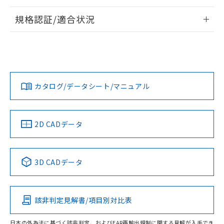
情報更新：2026/7/29
規格認証/適合状況
ログイン/会員登録
EU RoHS
注意事項・凡例
A22NL-BMA-TOA-P102-OEについての規格認証/適合状況に
ついては、「カスタマーサポートセンタ お客様相談室」また
は貴社担当オムロン営業員または販売店にお問い合わせくだ
対応状況
対応予定月
※1
※2
さい。
ダウンロードデータをご利用いただく前に、以下を必ずお読
みください。
カタログ/データシート/マニュアル
対応済み
ソフトウェアの使用条件
お問い合わせ
中国 RoHS
注意事項・凡例
2D CADデータ
中国 RoHS表
※1 ※2
3D CADデータ
Pb
Hg
Cd
Cr(VI)
該非判定見解書/項目別対比表
O
O
O
O
日本の外為法に基づく該非判定、およびEAR再輸出規制に関する見解が入手でき