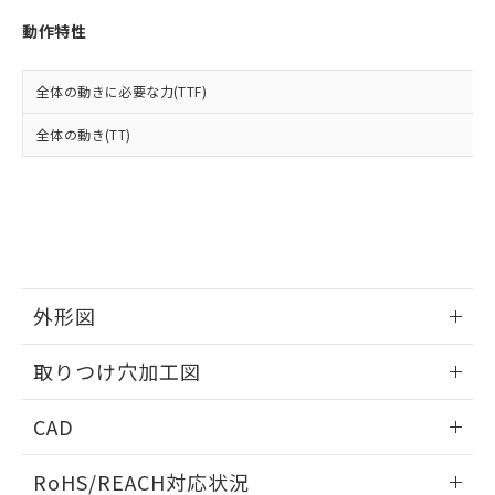
※3 非含有証明書ダウンロード
登録された部品リストについて、当社
動作特性
および当社の共同利用者が、当社の製
下記の非含有証明書をダウンロードするこ
品・サービスに関するお客様との取
とができます。
合意する
キャンセル
引・商談に必要な範囲で利用すること
全体の動きに必要な力(TTF)
をご了承ください。
EU RoHS指令（10物質）の非含有証明書
※当社の共同利用者とは、
"個人情報
全体の動き(TT)
51物質の非含有証明書（当社基準）
の共同利用に関して"
の「1.共同利
※本証明書は発行日時点で非含有を証明す
用者の範囲」に記載されている法人を
るもので、過去に遡って非含有を証明する
指します。
ものではありません。
また、RoHS指令のフタル酸エステル類４
物質の対応では、対応完了までの期間は出
荷製品に未対応品が混在することから備考
欄に対応日を記載しておりました。
外形図
既に当社にて対応品への在庫切替を完了
していることから、特段のことがない限
情報更新：2026/05/21
取りつけ穴加工図
り、2022年1月12日より割愛しておりま
す。
情報更新：2026/05/21
CAD
ログイン/会員登録いただくと、CADデータをダウンロー
RoHS/REACH対応状況
ドすることができます。