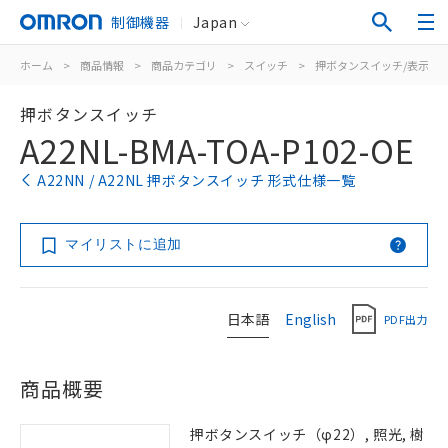
制御機器
Japan
ホーム
>
商品情報
>
商品カテゴリ
>
スイッチ
>
押ボタンスイッチ/表示灯
押ボタンスイッチ
A22NL-BMA-TOA-P102-OE
A22NN / A22NL 押ボタンスイッチ 形式仕様一覧
マイリストに追加
日本語
English
PDF出力
商品概要
押ボタンスイッチ（φ22）, 照光, 樹