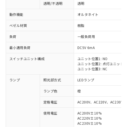
透明/不透明
透明
動作機能
オルタネイト
ベゼル材質
樹脂
負荷
一般負荷用
最小適用負荷
DC5V 6mA
スイッチユニット構成
ユニット位置1: NO
ユニット位置2: 点灯ユニット
ユニット位置3: NC
ランプ
照光部方式
LEDランプ
ランプ色
橙
定格電圧
AC200V、AC220V、AC230V、
使用電圧
AC200V±10%
AC220V±10%
AC230V±10%