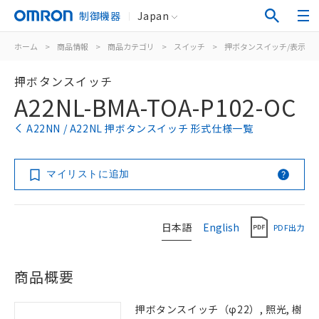
制御機器
Japan
ホーム
>
商品情報
>
商品カテゴリ
>
スイッチ
>
押ボタンスイッチ/表示灯
押ボタンスイッチ
A22NL-BMA-TOA-P102-OC
A22NN / A22NL 押ボタンスイッチ 形式仕様一覧
マイリストに追加
日本語
English
PDF出力
商品概要
押ボタンスイッチ（φ22）, 照光, 樹