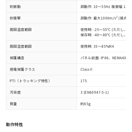
（以下｢規制貨物等」という）を輸出
記載している更新日時点での社内デー
耐振動
誤動作: 10～55Hz 複振幅 1.
*EU RoHS指令（10物質）：
または国外への提供する場合は、日本
記
タに基づき作成されるものであり、閲
説明
鉛(Pb) 1000ppm以下、 水銀(Hg) 1000ppm以下、 カド
*中国RoHS10物質の基準値 (GB/T26572)：
国政府の輸出許可(または役務取引許
号
覧された時点での実際の在庫および標
ミウム(Cd) 100ppm以下、
Pb(鉛) :1000ppm、 Hg(水銀) : 1000ppm、 Cd(カドミウ
2
耐衝撃
誤動作: 最大1000m/s
(接点開
可)を取得するなどの必要な手続きを
六価クロム(Cr(Ⅵ)) 1000ppm以下、ポリ臭化ビフェニル
ム) : 100ppm、
準価格とは異なる場合があることをご
類(PBB) 1000ppm以下、ポリ臭化ジフェニルエーテル類
Cr(Ⅵ)(六価クロム) : 1000ppm、 PBBs(ポリ臭化ビフェ
とります。
了承ください。
(PBDE) 1000ppm以下、フタル酸ビス(2-エチルヘキシ
周囲温度範囲
使用時: -25～55℃ (ただし
○
一定数以上の在庫あり
ニル類) : 1000ppm、 PBDEs(ポリ臭化ジフェニルエーテ
当社は規制貨物を破棄する場合は、完
ル) (DEHP)(別名：DOP) 1000ppm以下、フタル酸ブチ
正式な納期状況および標準価格はお客
ル類) : 1000ppm、
保存時: -40～80℃ (ただし
ルベンジル（BBP） 1000ppm以下、フタル酸ジブチル
全に破砕するなど、違法に輸出されな
DBP(フタル酸ジブチル) : 1000ppm、 DIBP(フタル酸ジ
様のお取引先、またはお客様担当のオ
（DBP） 1000ppm以下、フタル酸ジイソブチル
イソブチル) : 1000ppm、 BBP(フタル酸ブチルベンジ
△
一定数には満たないが在庫あり
いよう必要な手段を講じます。
周囲湿度範囲
使用時: 35～85%RH
ムロン制御機器販売店・当社販売員に
(DIBP) 1000ppm以下
ル) : 1000ppm、
当社は貴社製品を、核兵器、ミサイ
但し、RoHS指令で産業用監視および制御機器に対する
DEHP(フタル酸ビス(2-エチルヘキシル)) : 1000ppm
ご相談ください。
適用除外項目は除く。
ル、化学兵器、生物兵器またはその他
保護構造
パネル前面: IP66、NEMA4X, N
－
在庫なし(最新の在庫状況につ
オムロン制御機器販売店や当社販売拠
フタル酸エステル類の４物質については閾値を超える意
武器並びにこれらの製造装置等に一切
いては、お客様のお取引先、ま
図的な使用がないことを確認しています。
点は「
販売ネットワーク
」をご確認
※2 環境保護使用期限
感電保護クラス
Class II
使用いたしません。
たはお客様担当のオムロン制御
ください。
当社は、貴社製品を第三者に販売する
機器販売店・当社販売員にご確
在庫状況および標準価格結果を当社の
PTI（トラッキング特性）
175
※2 対応予定月
「ｅ」：有害物質（10物質）のすべてが基
場合は、上記1、2および3の内容を当
認ください)
事前の承諾なく第三者に漏洩または開
準値以下であることを示します。
該第三者に通知します。また当社は、
示しないようお願いします。
汚染度
3 (EN60947-5-1)
部品在庫の切り替え状況などにより、予定
「10」：通常の使用状況下において有害物
販売先および販売に係わる関係者が違
マイパーツ機能（部品リスト作成サー
空
受注生産機種、また在庫状況の
月が前後することがあります。
質が外部に漏えいし、環境に深刻な影響を
法に輸出するおそれがある場合は、取
ビス）をご利用いただくには、I-Web
白
情報を公開していない機種
質量
約65g
及ぼさない年数を意味します。
り引きをいたしません。
メンバーズにご登録されている必要が
「－」：未確認です。当社販売部門へお問
あります。
い合わせください。
お客様が当ウェブサイト上で当社にご
動作特性
※3 非含有証明書ダウンロード
登録された部品リストについて、当社