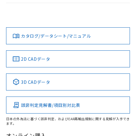
ログイン/会員登録
EU RoHS
注意事項・凡例
A22NL-BMA-TOA-P102-OCについての規格認証/適合状況に
ついては、「カスタマーサポートセンタ お客様相談室」また
は貴社担当オムロン営業員または販売店にお問い合わせくだ
対応状況
対応予定月
※1
※2
さい。
ダウンロードデータをご利用いただく前に、以下を必ずお読
みください。
カタログ/データシート/マニュアル
対応済み
ソフトウェアの使用条件
お問い合わせ
中国 RoHS
注意事項・凡例
2D CADデータ
中国 RoHS表
※1 ※2
3D CADデータ
Pb
Hg
Cd
Cr(VI)
該非判定見解書/項目別対比表
X
O
O
O
日本の外為法に基づく該非判定、およびEAR再輸出規制に関する見解が入手でき
ます。
"対応済み"や非含有の記載がされた商品であっても、流通
在庫等で未対応品が混在する可能性があります。
オンライン購入