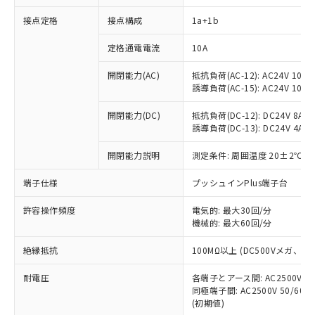
接点定格
接点構成
1a+1b
※1 対応状況
定格通電電流
10A
対応済み：EU RoHS指令（10物質）の
開閉能力(AC)
抵抗負荷(AC-12): AC24V 10A/A
非含有に対応した製品が提供可能な商品で
誘導負荷(AC-15): AC24V 10A/AC
す。
対応予定：EU RoHS指令（10物質）の非含
開閉能力(DC)
抵抗負荷(DC-12): DC24V 8A/DC
ご利用条件
有に対応した製品に切り替える予定のある
誘導負荷(DC-13): DC24V 4A/DC
商品です。
対応予定なし：EU RoHS指令（10物質）の
開閉能力説明
測定条件: 周囲温度 20±2℃、
以下の条件をお読みいただき、同意のうえ
非含有に非対応の商品で、対応品を出す予
ご利用ください。
端子仕様
プッシュインPlus端子台
定はありません。
調査・確認中：EU RoHS指令（10物質）の
本サービスは、当社制御機器事業取扱
※1 中国RoHS○×表
許容操作頻度
電気的: 最大30回/分
非含有の対応状況を調査中または確認中の
商品の当社在庫状況および標準価格
機械的: 最大60回/分
商品です。
(税抜)を提供させていただくもので
「○」：最大均質材料含有率が中国RoHSの
非該当品：ライセンス料など無形物で、有
す。
絶縁抵抗
100MΩ以上 (DC500Vメガ、
基準値以下であることを示します。
害物質有無と関係のない商品です。
当社制御機器事業取扱商品の中には、
「×」：最大均質材料含有率が中国RoHSの
仕入先様の事情により、非含有部品として
耐電圧
各端子とアース間: AC2500V 50/
本サービスの対象外となる商品もある
基準値を超えていることを示します。
いたものが、含有品と判明した場合などや
当社は、これら貴社製品のうち、外国
同極端子間: AC2500V 50/60
ことをご了承ください。
「－」：未確認です。当社販売部門へお問
むを得ず変更することがあります。
(初期値)
為替および外国貿易法に定める商品
在庫状況および標準価格照会結果は、
い合わせください。