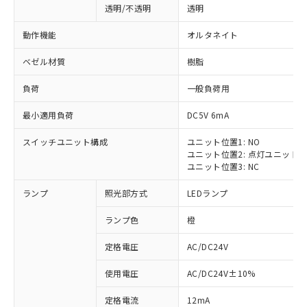
透明/不透明
透明
動作機能
オルタネイト
ベゼル材質
樹脂
負荷
一般負荷用
最小適用負荷
DC5V 6mA
スイッチユニット構成
ユニット位置1: NO
ユニット位置2: 点灯ユニット
ユニット位置3: NC
ランプ
照光部方式
LEDランプ
ランプ色
橙
定格電圧
AC/DC24V
使用電圧
AC/DC24V±10%
定格電流
12mA