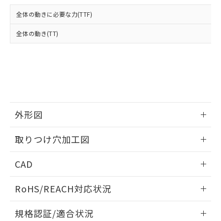
および当社の共同利用者が、当社の製
下記の非含有証明書をダウンロードするこ
品・サービスに関するお客様との取
全体の動きに必要な力(TTF)
とができます。
合意する
キャンセル
引・商談に必要な範囲で利用すること
をご了承ください。
全体の動き(TT)
EU RoHS指令（10物質）の非含有証明書
※当社の共同利用者とは、
"個人情報
51物質の非含有証明書（当社基準）
の共同利用に関して"
の「1.共同利
※本証明書は発行日時点で非含有を証明す
用者の範囲」に記載されている法人を
るもので、過去に遡って非含有を証明する
指します。
ものではありません。
また、RoHS指令のフタル酸エステル類４
物質の対応では、対応完了までの期間は出
荷製品に未対応品が混在することから備考
外形図
欄に対応日を記載しておりました。
情報更新：2026/05/21
既に当社にて対応品への在庫切替を完了
取りつけ穴加工図
していることから、特段のことがない限
り、2022年1月12日より割愛しておりま
情報更新：2026/05/21
CAD
す。
ログイン/会員登録いただくと、CADデータをダウンロー
RoHS/REACH対応状況
ドすることができます。
情報更新：2026/7/29
規格認証/適合状況