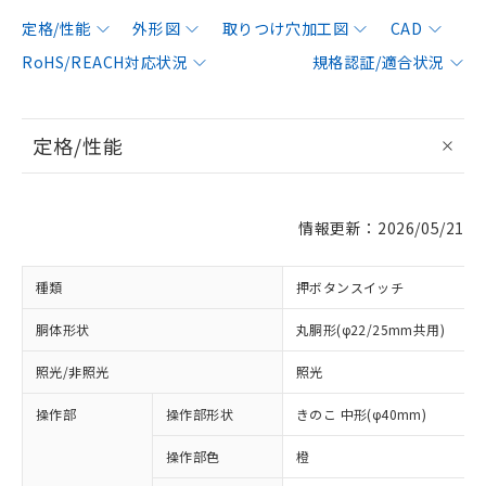
定格/性能
外形図
取りつけ穴加工図
CAD
RoHS/REACH対応状況
規格認証/適合状況
定格/性能
情報更新：2026/05/21
種類
押ボタンスイッチ
胴体形状
丸胴形(φ22/25mm共用)
照光/非照光
照光
操作部
操作部形状
きのこ 中形(φ40mm)
操作部色
橙