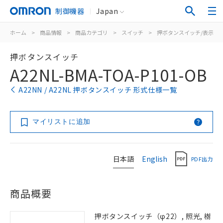
制御機器
Japan
ホーム
>
商品情報
>
商品カテゴリ
>
スイッチ
>
押ボタンスイッチ/表示灯
押ボタンスイッチ
A22NL-BMA-TOA-P101-OB
A22NN / A22NL 押ボタンスイッチ 形式仕様一覧
マイリストに追加
日本語
English
PDF出力
商品概要
押ボタンスイッチ（φ22）, 照光, 樹