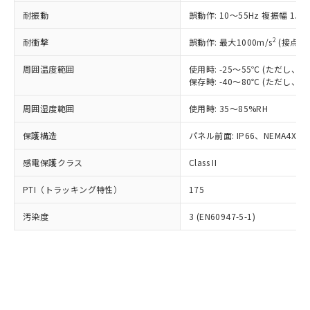
○
一定数以上の在庫あり
ニル類) : 1000ppm、 PBDEs(ポリ臭化ジフェニルエーテ
当社は規制貨物を破棄する場合は、完
ル) (DEHP)(別名：DOP) 1000ppm以下、フタル酸ブチ
正式な納期状況および標準価格はお客
ル類) : 1000ppm、
耐振動
誤動作: 10～55Hz 複振幅 1.
ルベンジル（BBP） 1000ppm以下、フタル酸ジブチル
全に破砕するなど、違法に輸出されな
DBP(フタル酸ジブチル) : 1000ppm、 DIBP(フタル酸ジ
様のお取引先、またはお客様担当のオ
（DBP） 1000ppm以下、フタル酸ジイソブチル
イソブチル) : 1000ppm、 BBP(フタル酸ブチルベンジ
△
一定数には満たないが在庫あり
いよう必要な手段を講じます。
ムロン制御機器販売店・当社販売員に
(DIBP) 1000ppm以下
2
耐衝撃
ル) : 1000ppm、
誤動作: 最大1000m/s
(接点開
当社は貴社製品を、核兵器、ミサイ
但し、RoHS指令で産業用監視および制御機器に対する
DEHP(フタル酸ビス(2-エチルヘキシル)) : 1000ppm
ご相談ください。
適用除外項目は除く。
ル、化学兵器、生物兵器またはその他
－
在庫なし(最新の在庫状況につ
オムロン制御機器販売店や当社販売拠
周囲温度範囲
使用時: -25～55℃ (ただし
フタル酸エステル類の４物質については閾値を超える意
武器並びにこれらの製造装置等に一切
いては、お客様のお取引先、ま
図的な使用がないことを確認しています。
保存時: -40～80℃ (ただし
点は「
販売ネットワーク
」をご確認
※2 環境保護使用期限
使用いたしません。
たはお客様担当のオムロン制御
ください。
当社は、貴社製品を第三者に販売する
周囲湿度範囲
使用時: 35～85%RH
機器販売店・当社販売員にご確
在庫状況および標準価格結果を当社の
※2 対応予定月
「ｅ」：有害物質（10物質）のすべてが基
場合は、上記1、2および3の内容を当
認ください)
事前の承諾なく第三者に漏洩または開
準値以下であることを示します。
保護構造
パネル前面: IP66、NEMA4X, N
該第三者に通知します。また当社は、
示しないようお願いします。
部品在庫の切り替え状況などにより、予定
「10」：通常の使用状況下において有害物
販売先および販売に係わる関係者が違
マイパーツ機能（部品リスト作成サー
空
受注生産機種、また在庫状況の
感電保護クラス
Class II
月が前後することがあります。
質が外部に漏えいし、環境に深刻な影響を
法に輸出するおそれがある場合は、取
ビス）をご利用いただくには、I-Web
白
情報を公開していない機種
及ぼさない年数を意味します。
り引きをいたしません。
メンバーズにご登録されている必要が
PTI（トラッキング特性）
175
「－」：未確認です。当社販売部門へお問
あります。
い合わせください。
お客様が当ウェブサイト上で当社にご
汚染度
3 (EN60947-5-1)
※3 非含有証明書ダウンロード
登録された部品リストについて、当社
および当社の共同利用者が、当社の製
下記の非含有証明書をダウンロードするこ
品・サービスに関するお客様との取
とができます。
合意する
キャンセル
引・商談に必要な範囲で利用すること
をご了承ください。
EU RoHS指令（10物質）の非含有証明書
※当社の共同利用者とは、
"個人情報