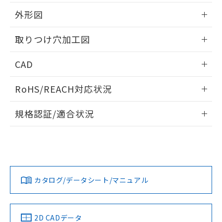
51物質の非含有証明書（当社基準）
の共同利用に関して"
の「1.共同利
※本証明書は発行日時点で非含有を証明す
外形図
用者の範囲」に記載されている法人を
るもので、過去に遡って非含有を証明する
指します。
ものではありません。
情報更新：2026/05/21
取りつけ穴加工図
また、RoHS指令のフタル酸エステル類４
物質の対応では、対応完了までの期間は出
情報更新：2026/05/21
CAD
荷製品に未対応品が混在することから備考
欄に対応日を記載しておりました。
ログイン/会員登録いただくと、CADデータをダウンロー
既に当社にて対応品への在庫切替を完了
RoHS/REACH対応状況
ドすることができます。
していることから、特段のことがない限
り、2022年1月12日より割愛しておりま
情報更新：2026/7/29
規格認証/適合状況
す。
ログイン/会員登録
EU RoHS
注意事項・凡例
A22NL-BMA-TOA-P101-OBについての規格認証/適合状況に
ついては、「カスタマーサポートセンタ お客様相談室」また
は貴社担当オムロン営業員または販売店にお問い合わせくだ
対応状況
対応予定月
※1
※2
さい。
ダウンロードデータをご利用いただく前に、以下を必ずお読
みください。
カタログ/データシート/マニュアル
対応済み
ソフトウェアの使用条件
お問い合わせ
中国 RoHS
注意事項・凡例
2D CADデータ