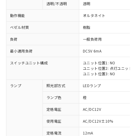
透明/不透明
透明
動作機能
オルタネイト
ベゼル材質
樹脂
負荷
一般負荷用
最小適用負荷
DC5V 6mA
スイッチユニット構成
ユニット位置1: NO
ユニット位置2: 点灯ユニット
ユニット位置3: NO
ランプ
照光部方式
LEDランプ
ランプ色
橙
定格電圧
AC/DC12V
※1 対応状況
使用電圧
AC/DC12V±10%
定格電流
12mA
対応済み：EU RoHS指令（10物質）の