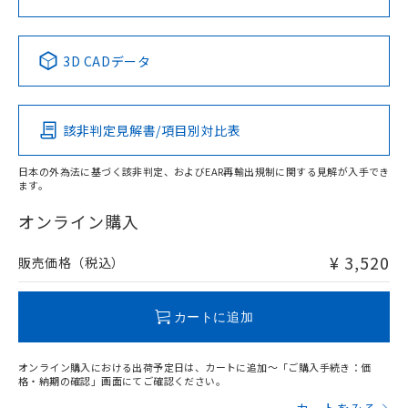
中国 RoHS表
※1 ※2
3D CADデータ
Pb
Hg
Cd
Cr(VI)
該非判定見解書/項目別対比表
X
O
O
O
日本の外為法に基づく該非判定、およびEAR再輸出規制に関する見解が入手でき
ます。
"対応済み"や非含有の記載がされた商品であっても、流通
在庫等で未対応品が混在する可能性があります。
オンライン購入
非含有品が必要な際は、弊社営業部門もしくは販売店へお
問い合わせください。
¥ 3,520
販売価格（税込）
この製品のRoHS/REACH対応状況ページへ
カートに追加
オンライン購入における出荷予定日は、カートに追加～「ご購入手続き：価
格・納期の確認」画面にてご確認ください。