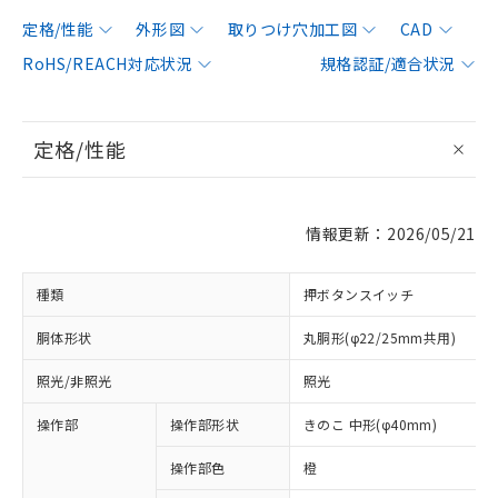
定格/性能
外形図
取りつけ穴加工図
CAD
RoHS/REACH対応状況
規格認証/適合状況
定格/性能
情報更新：2026/05/21
種類
押ボタンスイッチ
胴体形状
丸胴形(φ22/25mm共用)
照光/非照光
照光
操作部
操作部形状
きのこ 中形(φ40mm)
操作部色
橙