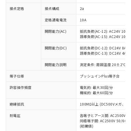
非含有に対応した製品が提供可能な商品で
接点定格
接点構成
2a
す。
対応予定：EU RoHS指令（10物質）の非含
ご利用条件
定格通電電流
10A
有に対応した製品に切り替える予定のある
商品です。
開閉能力(AC)
抵抗負荷(AC-12): AC24V 10A/A
対応予定なし：EU RoHS指令（10物質）の
誘導負荷(AC-15): AC24V 10A/AC
以下の条件をお読みいただき、同意のうえ
非含有に非対応の商品で、対応品を出す予
ご利用ください。
定はありません。
開閉能力(DC)
抵抗負荷(DC-12): DC24V 8A/DC
調査・確認中：EU RoHS指令（10物質）の
誘導負荷(DC-13): DC24V 4A/DC
本サービスは、当社制御機器事業取扱
※1 中国RoHS○×表
非含有の対応状況を調査中または確認中の
商品の当社在庫状況および標準価格
開閉能力説明
測定条件: 周囲温度 20±2℃、
商品です。
(税抜)を提供させていただくもので
「○」：最大均質材料含有率が中国RoHSの
非該当品：ライセンス料など無形物で、有
す。
端子仕様
プッシュインPlus端子台
基準値以下であることを示します。
害物質有無と関係のない商品です。
当社制御機器事業取扱商品の中には、
「×」：最大均質材料含有率が中国RoHSの
仕入先様の事情により、非含有部品として
本サービスの対象外となる商品もある
許容操作頻度
電気的: 最大30回/分
基準値を超えていることを示します。
いたものが、含有品と判明した場合などや
当社は、これら貴社製品のうち、外国
ことをご了承ください。
機械的: 最大60回/分
「－」：未確認です。当社販売部門へお問
むを得ず変更することがあります。
為替および外国貿易法に定める商品
在庫状況および標準価格照会結果は、
い合わせください。
（以下｢規制貨物等」という）を輸出
絶縁抵抗
100MΩ以上 (DC500Vメガ、
記載している更新日時点での社内デー
*EU RoHS指令（10物質）：
または国外への提供する場合は、日本
記
タに基づき作成されるものであり、閲
説明
鉛(Pb) 1000ppm以下、 水銀(Hg) 1000ppm以下、 カド
*中国RoHS10物質の基準値 (GB/T26572)：
国政府の輸出許可(または役務取引許
耐電圧
各端子とアース間: AC2500V 50/
号
覧された時点での実際の在庫および標
ミウム(Cd) 100ppm以下、
Pb(鉛) :1000ppm、 Hg(水銀) : 1000ppm、 Cd(カドミウ
同極端子間: AC2500V 50/60
可)を取得するなどの必要な手続きを
六価クロム(Cr(Ⅵ)) 1000ppm以下、ポリ臭化ビフェニル
ム) : 100ppm、
準価格とは異なる場合があることをご
類(PBB) 1000ppm以下、ポリ臭化ジフェニルエーテル類
(初期値)
Cr(Ⅵ)(六価クロム) : 1000ppm、 PBBs(ポリ臭化ビフェ
とります。
了承ください。
(PBDE) 1000ppm以下、フタル酸ビス(2-エチルヘキシ