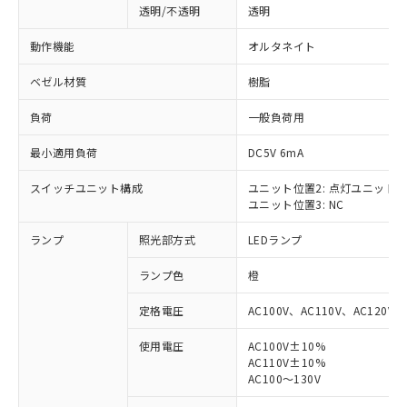
透明/不透明
透明
動作機能
オルタネイト
ベゼル材質
樹脂
負荷
一般負荷用
最小適用負荷
DC5V 6mA
スイッチユニット構成
ユニット位置2: 点灯ユニット
ユニット位置3: NC
ランプ
照光部方式
LEDランプ
ランプ色
橙
定格電圧
AC100V、AC110V、AC120V
使用電圧
AC100V±10%
AC110V±10%
※1 対応状況
AC100～130V