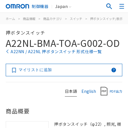
制御機器
Japan
ホーム
>
商品情報
>
商品カテゴリ
>
スイッチ
>
押ボタンスイッチ/表示灯
押ボタンスイッチ
A22NL-BMA-TOA-G002-OD
A22NN / A22NL 押ボタンスイッチ 形式仕様一覧
マイリストに追加
日本語
English
PDF出力
商品概要
押ボタンスイッチ（φ22）, 照光, 樹