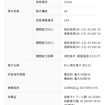
対応済み：EU RoHS指令（10物質）の
定格電流
12mA
非含有に対応した製品が提供可能な商品で
す。
接点定格
接点構成
1b
対応予定：EU RoHS指令（10物質）の非含
ご利用条件
有に対応した製品に切り替える予定のある
定格通電電流
10A
商品です。
開閉能力(AC)
抵抗負荷(AC-12): AC24V 10A/A
対応予定なし：EU RoHS指令（10物質）の
以下の条件をお読みいただき、同意のうえ
誘導負荷(AC-15): AC24V 10A/AC
非含有に非対応の商品で、対応品を出す予
ご利用ください。
定はありません。
開閉能力(DC)
抵抗負荷(DC-12): DC24V 8A/DC
調査・確認中：EU RoHS指令（10物質）の
本サービスは、当社制御機器事業取扱
誘導負荷(DC-13): DC24V 4A/DC
※1 中国RoHS○×表
非含有の対応状況を調査中または確認中の
商品の当社在庫状況および標準価格
商品です。
開閉能力説明
測定条件: 周囲温度 20±2℃、
(税抜)を提供させていただくもので
「○」：最大均質材料含有率が中国RoHSの
非該当品：ライセンス料など無形物で、有
す。
基準値以下であることを示します。
害物質有無と関係のない商品です。
端子仕様
ねじ締め端子 (M3.5)
当社制御機器事業取扱商品の中には、
「×」：最大均質材料含有率が中国RoHSの
仕入先様の事情により、非含有部品として
本サービスの対象外となる商品もある
基準値を超えていることを示します。
いたものが、含有品と判明した場合などや
許容操作頻度
電気的: 最大30回/分
当社は、これら貴社製品のうち、外国
ことをご了承ください。
「－」：未確認です。当社販売部門へお問
機械的: 最大60回/分
むを得ず変更することがあります。
為替および外国貿易法に定める商品
在庫状況および標準価格照会結果は、
い合わせください。
（以下｢規制貨物等」という）を輸出
記載している更新日時点での社内デー
絶縁抵抗
100MΩ以上 (DC500Vメガ、
*EU RoHS指令（10物質）：
または国外への提供する場合は、日本
記
タに基づき作成されるものであり、閲
説明
鉛(Pb) 1000ppm以下、 水銀(Hg) 1000ppm以下、 カド
*中国RoHS10物質の基準値 (GB/T26572)：
国政府の輸出許可(または役務取引許
号
覧された時点での実際の在庫および標
ミウム(Cd) 100ppm以下、
耐電圧
Pb(鉛) :1000ppm、 Hg(水銀) : 1000ppm、 Cd(カドミウ
各端子とアース間: AC2500V 50/
可)を取得するなどの必要な手続きを
六価クロム(Cr(Ⅵ)) 1000ppm以下、ポリ臭化ビフェニル
ム) : 100ppm、
準価格とは異なる場合があることをご
同極端子間: AC2500V 50/60
類(PBB) 1000ppm以下、ポリ臭化ジフェニルエーテル類
Cr(Ⅵ)(六価クロム) : 1000ppm、 PBBs(ポリ臭化ビフェ
とります。