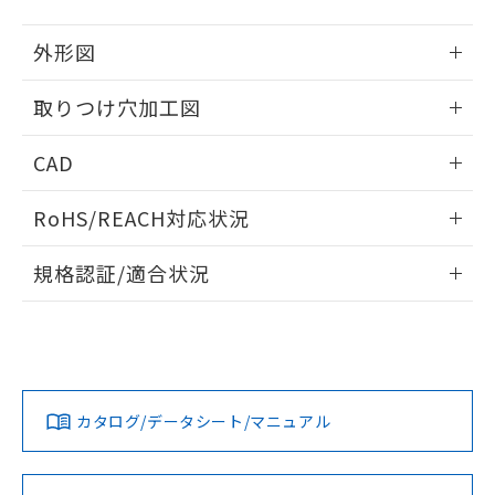
51物質の非含有証明書（当社基準）
の共同利用に関して"
の「1.共同利
※本証明書は発行日時点で非含有を証明す
用者の範囲」に記載されている法人を
外形図
るもので、過去に遡って非含有を証明する
指します。
ものではありません。
情報更新：2026/05/21
取りつけ穴加工図
また、RoHS指令のフタル酸エステル類４
物質の対応では、対応完了までの期間は出
情報更新：2026/05/21
荷製品に未対応品が混在することから備考
CAD
欄に対応日を記載しておりました。
既に当社にて対応品への在庫切替を完了
ログイン/会員登録いただくと、CADデータをダウンロー
RoHS/REACH対応状況
していることから、特段のことがない限
ドすることができます。
り、2022年1月12日より割愛しておりま
情報更新：2026/7/29
す。
規格認証/適合状況
ログイン/会員登録
EU RoHS
注意事項・凡例
UL認証
CSA認証
CEマーキング
Yes
Yes
Yes
対応状況
対応予定月
※1
※2
ダウンロードデータをご利用いただく前に、以下を必ずお読
みください。
カタログ/データシート/マニュアル
対応済み
ソフトウェアの使用条件
LR型式承認
DNV型式承認
BV型式承認
KR型式承
（イギリス
（ノルウェー
（フランス
（韓国
船舶規格）
船舶規格）
船舶規格）
船舶規格