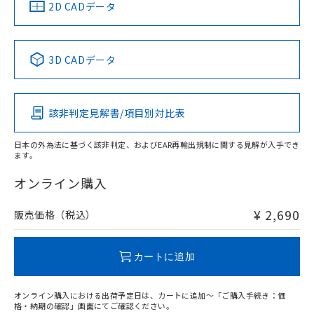
中国 RoHS
注意事項・凡例
2D CADデータ
No
No
No
No
中国 RoHS表
※1 ※2
3D CADデータ
この製品の規格認証/適合状況ページへ
Pb
Hg
Cd
Cr(VI)
その他の認証はこちらのページからご検索ください
該非判定見解書/項目別対比表
O
O
O
O
日本の外為法に基づく該非判定、およびEAR再輸出規制に関する見解が入手でき
ます。
"対応済み"や非含有の記載がされた商品であっても、流通
在庫等で未対応品が混在する可能性があります。
オンライン購入
非含有品が必要な際は、弊社営業部門もしくは販売店へお
問い合わせください。
¥ 2,690
販売価格（税込）
この製品のRoHS/REACH対応状況ページへ
カートに追加
オンライン購入における出荷予定日は、カートに追加～「ご購入手続き：価
格・納期の確認」画面にてご確認ください。