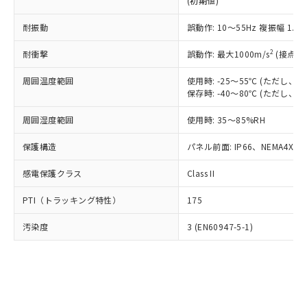
(初期値)
了承ください。
(PBDE) 1000ppm以下、フタル酸ビス(2-エチルヘキシ
○
一定数以上の在庫あり
ニル類) : 1000ppm、 PBDEs(ポリ臭化ジフェニルエーテ
当社は規制貨物を破棄する場合は、完
ル) (DEHP)(別名：DOP) 1000ppm以下、フタル酸ブチ
正式な納期状況および標準価格はお客
ル類) : 1000ppm、
ルベンジル（BBP） 1000ppm以下、フタル酸ジブチル
全に破砕するなど、違法に輸出されな
耐振動
DBP(フタル酸ジブチル) : 1000ppm、 DIBP(フタル酸ジ
誤動作: 10～55Hz 複振幅 1.
様のお取引先、またはお客様担当のオ
（DBP） 1000ppm以下、フタル酸ジイソブチル
イソブチル) : 1000ppm、 BBP(フタル酸ブチルベンジ
△
一定数には満たないが在庫あり
いよう必要な手段を講じます。
ムロン制御機器販売店・当社販売員に
(DIBP) 1000ppm以下
ル) : 1000ppm、
2
耐衝撃
誤動作: 最大1000m/s
(接点開
当社は貴社製品を、核兵器、ミサイ
但し、RoHS指令で産業用監視および制御機器に対する
DEHP(フタル酸ビス(2-エチルヘキシル)) : 1000ppm
ご相談ください。
適用除外項目は除く。
ル、化学兵器、生物兵器またはその他
－
在庫なし(最新の在庫状況につ
オムロン制御機器販売店や当社販売拠
フタル酸エステル類の４物質については閾値を超える意
周囲温度範囲
使用時: -25～55℃ (ただし
武器並びにこれらの製造装置等に一切
いては、お客様のお取引先、ま
図的な使用がないことを確認しています。
点は「
販売ネットワーク
」をご確認
保存時: -40～80℃ (ただし
※2 環境保護使用期限
使用いたしません。
たはお客様担当のオムロン制御
ください。
当社は、貴社製品を第三者に販売する
機器販売店・当社販売員にご確
在庫状況および標準価格結果を当社の
周囲湿度範囲
使用時: 35～85%RH
※2 対応予定月
「ｅ」：有害物質（10物質）のすべてが基
場合は、上記1、2および3の内容を当
認ください)
事前の承諾なく第三者に漏洩または開
準値以下であることを示します。
該第三者に通知します。また当社は、
示しないようお願いします。
保護構造
パネル前面: IP66、NEMA4X, N
部品在庫の切り替え状況などにより、予定
「10」：通常の使用状況下において有害物
販売先および販売に係わる関係者が違
マイパーツ機能（部品リスト作成サー
空
受注生産機種、また在庫状況の
月が前後することがあります。
質が外部に漏えいし、環境に深刻な影響を
法に輸出するおそれがある場合は、取
感電保護クラス
Class II
ビス）をご利用いただくには、I-Web
白
情報を公開していない機種
及ぼさない年数を意味します。
り引きをいたしません。
メンバーズにご登録されている必要が
「－」：未確認です。当社販売部門へお問
PTI（トラッキング特性）
175
あります。
い合わせください。
お客様が当ウェブサイト上で当社にご
※3 非含有証明書ダウンロード
汚染度
3 (EN60947-5-1)
登録された部品リストについて、当社
および当社の共同利用者が、当社の製
下記の非含有証明書をダウンロードするこ
品・サービスに関するお客様との取
とができます。
合意する
キャンセル
引・商談に必要な範囲で利用すること
をご了承ください。
EU RoHS指令（10物質）の非含有証明書
※当社の共同利用者とは、
"個人情報