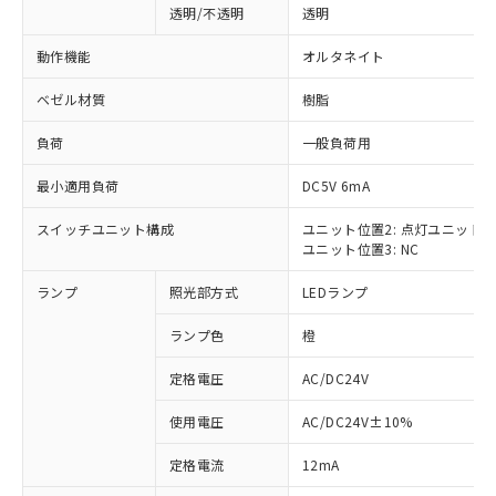
透明/不透明
透明
動作機能
オルタネイト
ベゼル材質
樹脂
負荷
一般負荷用
最小適用負荷
DC5V 6mA
スイッチユニット構成
ユニット位置2: 点灯ユニット
ユニット位置3: NC
ランプ
照光部方式
LEDランプ
ランプ色
橙
定格電圧
AC/DC24V
使用電圧
AC/DC24V±10%
※1 対応状況
定格電流
12mA
対応済み：EU RoHS指令（10物質）の