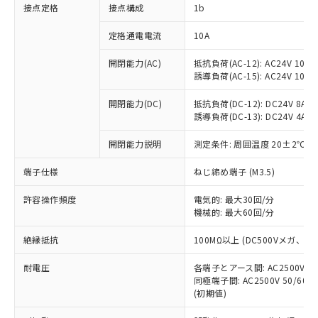
非含有に対応した製品が提供可能な商品で
接点定格
接点構成
1b
す。
対応予定：EU RoHS指令（10物質）の非含
定格通電電流
10A
ご利用条件
有に対応した製品に切り替える予定のある
商品です。
開閉能力(AC)
抵抗負荷(AC-12): AC24V 10A/A
誘導負荷(AC-15): AC24V 10A/AC
対応予定なし：EU RoHS指令（10物質）の
以下の条件をお読みいただき、同意のうえ
非含有に非対応の商品で、対応品を出す予
ご利用ください。
開閉能力(DC)
抵抗負荷(DC-12): DC24V 8A/DC
定はありません。
誘導負荷(DC-13): DC24V 4A/DC
調査・確認中：EU RoHS指令（10物質）の
本サービスは、当社制御機器事業取扱
※1 中国RoHS○×表
非含有の対応状況を調査中または確認中の
商品の当社在庫状況および標準価格
開閉能力説明
測定条件: 周囲温度 20±2℃、
商品です。
(税抜)を提供させていただくもので
「○」：最大均質材料含有率が中国RoHSの
非該当品：ライセンス料など無形物で、有
端子仕様
ねじ締め端子 (M3.5)
す。
基準値以下であることを示します。
害物質有無と関係のない商品です。
当社制御機器事業取扱商品の中には、
「×」：最大均質材料含有率が中国RoHSの
仕入先様の事情により、非含有部品として
許容操作頻度
電気的: 最大30回/分
本サービスの対象外となる商品もある
基準値を超えていることを示します。
いたものが、含有品と判明した場合などや
機械的: 最大60回/分
当社は、これら貴社製品のうち、外国
ことをご了承ください。
「－」：未確認です。当社販売部門へお問
むを得ず変更することがあります。
為替および外国貿易法に定める商品
在庫状況および標準価格照会結果は、
い合わせください。
絶縁抵抗
100MΩ以上 (DC500Vメガ、
（以下｢規制貨物等」という）を輸出
記載している更新日時点での社内デー
*EU RoHS指令（10物質）：
または国外への提供する場合は、日本
記
タに基づき作成されるものであり、閲
説明
耐電圧
鉛(Pb) 1000ppm以下、 水銀(Hg) 1000ppm以下、 カド
各端子とアース間: AC2500V 50/
*中国RoHS10物質の基準値 (GB/T26572)：
国政府の輸出許可(または役務取引許
号
覧された時点での実際の在庫および標
ミウム(Cd) 100ppm以下、
Pb(鉛) :1000ppm、 Hg(水銀) : 1000ppm、 Cd(カドミウ
同極端子間: AC2500V 50/60
可)を取得するなどの必要な手続きを
六価クロム(Cr(Ⅵ)) 1000ppm以下、ポリ臭化ビフェニル
ム) : 100ppm、
準価格とは異なる場合があることをご
(初期値)
類(PBB) 1000ppm以下、ポリ臭化ジフェニルエーテル類
Cr(Ⅵ)(六価クロム) : 1000ppm、 PBBs(ポリ臭化ビフェ
とります。
了承ください。
(PBDE) 1000ppm以下、フタル酸ビス(2-エチルヘキシ
○
一定数以上の在庫あり
ニル類) : 1000ppm、 PBDEs(ポリ臭化ジフェニルエーテ