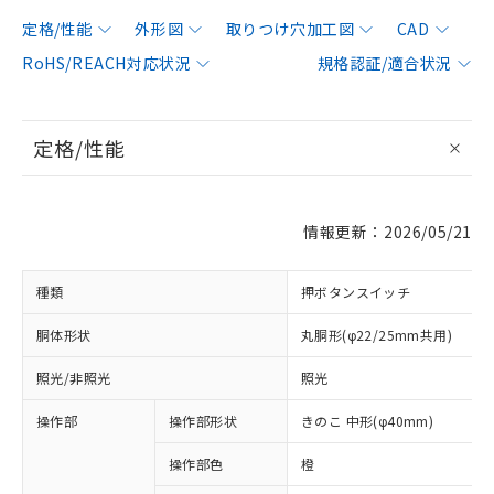
定格/性能
外形図
取りつけ穴加工図
CAD
RoHS/REACH対応状況
規格認証/適合状況
定格/性能
情報更新：2026/05/21
種類
押ボタンスイッチ
胴体形状
丸胴形(φ22/25mm共用)
照光/非照光
照光
操作部
操作部形状
きのこ 中形(φ40mm)
操作部色
橙