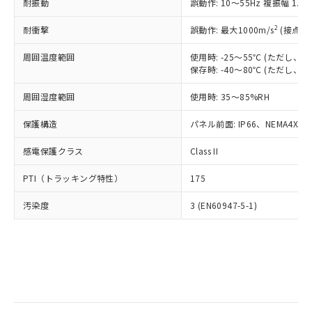
当社は規制貨物を破棄する場合は、完
耐振動
ル) (DEHP)(別名：DOP) 1000ppm以下、フタル酸ブチ
誤動作: 10～55Hz 複振幅 1.
正式な納期状況および標準価格はお客
ル類) : 1000ppm、
ルベンジル（BBP） 1000ppm以下、フタル酸ジブチル
全に破砕するなど、違法に輸出されな
DBP(フタル酸ジブチル) : 1000ppm、 DIBP(フタル酸ジ
様のお取引先、またはお客様担当のオ
（DBP） 1000ppm以下、フタル酸ジイソブチル
イソブチル) : 1000ppm、 BBP(フタル酸ブチルベンジ
△
一定数には満たないが在庫あり
いよう必要な手段を講じます。
2
耐衝撃
誤動作: 最大1000m/s
(接点開
ムロン制御機器販売店・当社販売員に
(DIBP) 1000ppm以下
ル) : 1000ppm、
当社は貴社製品を、核兵器、ミサイ
但し、RoHS指令で産業用監視および制御機器に対する
DEHP(フタル酸ビス(2-エチルヘキシル)) : 1000ppm
ご相談ください。
適用除外項目は除く。
周囲温度範囲
使用時: -25～55℃ (ただし
ル、化学兵器、生物兵器またはその他
－
在庫なし(最新の在庫状況につ
オムロン制御機器販売店や当社販売拠
フタル酸エステル類の４物質については閾値を超える意
保存時: -40～80℃ (ただし
武器並びにこれらの製造装置等に一切
いては、お客様のお取引先、ま
図的な使用がないことを確認しています。
点は「
販売ネットワーク
」をご確認
※2 環境保護使用期限
使用いたしません。
たはお客様担当のオムロン制御
ください。
周囲湿度範囲
使用時: 35～85%RH
当社は、貴社製品を第三者に販売する
機器販売店・当社販売員にご確
在庫状況および標準価格結果を当社の
※2 対応予定月
「ｅ」：有害物質（10物質）のすべてが基
場合は、上記1、2および3の内容を当
認ください)
事前の承諾なく第三者に漏洩または開
保護構造
パネル前面: IP66、NEMA4X, N
準値以下であることを示します。
該第三者に通知します。また当社は、
示しないようお願いします。
部品在庫の切り替え状況などにより、予定
「10」：通常の使用状況下において有害物
販売先および販売に係わる関係者が違
マイパーツ機能（部品リスト作成サー
感電保護クラス
Class II
空
受注生産機種、また在庫状況の
月が前後することがあります。
質が外部に漏えいし、環境に深刻な影響を
法に輸出するおそれがある場合は、取
ビス）をご利用いただくには、I-Web
白
情報を公開していない機種
及ぼさない年数を意味します。
り引きをいたしません。
PTI（トラッキング特性）
175
メンバーズにご登録されている必要が
「－」：未確認です。当社販売部門へお問
あります。
い合わせください。
汚染度
3 (EN60947-5-1)
お客様が当ウェブサイト上で当社にご
※3 非含有証明書ダウンロード
登録された部品リストについて、当社
および当社の共同利用者が、当社の製
下記の非含有証明書をダウンロードするこ
品・サービスに関するお客様との取
とができます。
合意する
キャンセル
引・商談に必要な範囲で利用すること
をご了承ください。
EU RoHS指令（10物質）の非含有証明書
※当社の共同利用者とは、
"個人情報
51物質の非含有証明書（当社基準）