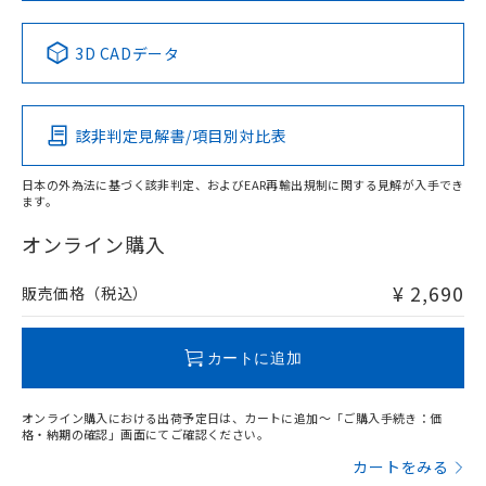
No
No
No
No
中国 RoHS表
※1 ※2
3D CADデータ
この製品の規格認証/適合状況ページへ
Pb
Hg
Cd
Cr(VI)
その他の認証はこちらのページからご検索ください
該非判定見解書/項目別対比表
X
O
O
O
日本の外為法に基づく該非判定、およびEAR再輸出規制に関する見解が入手でき
ます。
"対応済み"や非含有の記載がされた商品であっても、流通
在庫等で未対応品が混在する可能性があります。
オンライン購入
非含有品が必要な際は、弊社営業部門もしくは販売店へお
問い合わせください。
¥ 2,690
販売価格（税込）
この製品のRoHS/REACH対応状況ページへ
カートに追加
オンライン購入における出荷予定日は、カートに追加～「ご購入手続き：価
格・納期の確認」画面にてご確認ください。
カートをみる