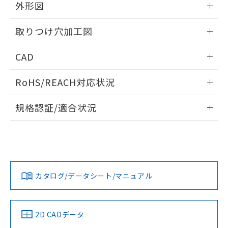
の共同利用に関して"
の「1.共同利
外形図
※本証明書は発行日時点で非含有を証明す
用者の範囲」に記載されている法人を
るもので、過去に遡って非含有を証明する
指します。
情報更新：2026/05/21
ものではありません。
取りつけ穴加工図
また、RoHS指令のフタル酸エステル類４
物質の対応では、対応完了までの期間は出
情報更新：2026/05/21
CAD
荷製品に未対応品が混在することから備考
欄に対応日を記載しておりました。
ログイン/会員登録いただくと、CADデータをダウンロー
RoHS/REACH対応状況
既に当社にて対応品への在庫切替を完了
ドすることができます。
していることから、特段のことがない限
情報更新：2026/7/29
り、2022年1月12日より割愛しておりま
規格認証/適合状況
す。
ログイン/会員登録
EU RoHS
注意事項・凡例
UL認証
CSA認証
CEマーキング
Yes
Yes
Yes
対応状況
対応予定月
※1
※2
ダウンロードデータをご利用いただく前に、以下を必ずお読
みください。
カタログ/データシート/マニュアル
対応済み
ソフトウェアの使用条件
LR型式承認
DNV型式承認
BV型式承認
KR型式承
（イギリス
（ノルウェー
（フランス
（韓国
船舶規格）
船舶規格）
船舶規格）
船舶規格
中国 RoHS
注意事項・凡例
2D CADデータ