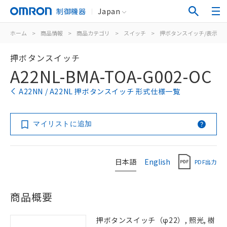
制御機器
Japan
ホーム
>
商品情報
>
商品カテゴリ
>
スイッチ
>
押ボタンスイッチ/表示灯
押ボタンスイッチ
A22NL-BMA-TOA-G002-OC
A22NN / A22NL 押ボタンスイッチ 形式仕様一覧
マイリストに追加
日本語
English
PDF出力
商品概要
押ボタンスイッチ（φ22）, 照光, 樹