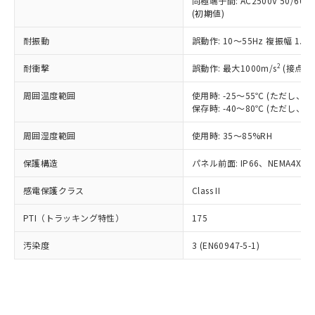
類(PBB) 1000ppm以下、ポリ臭化ジフェニルエーテル類
同極端子間: AC2500V 50/60
Cr(Ⅵ)(六価クロム) : 1000ppm、 PBBs(ポリ臭化ビフェ
とります。
了承ください。
(PBDE) 1000ppm以下、フタル酸ビス(2-エチルヘキシ
○
一定数以上の在庫あり
ニル類) : 1000ppm、 PBDEs(ポリ臭化ジフェニルエーテ
(初期値)
当社は規制貨物を破棄する場合は、完
ル) (DEHP)(別名：DOP) 1000ppm以下、フタル酸ブチ
正式な納期状況および標準価格はお客
ル類) : 1000ppm、
ルベンジル（BBP） 1000ppm以下、フタル酸ジブチル
全に破砕するなど、違法に輸出されな
DBP(フタル酸ジブチル) : 1000ppm、 DIBP(フタル酸ジ
様のお取引先、またはお客様担当のオ
耐振動
誤動作: 10～55Hz 複振幅 1.
（DBP） 1000ppm以下、フタル酸ジイソブチル
イソブチル) : 1000ppm、 BBP(フタル酸ブチルベンジ
△
一定数には満たないが在庫あり
いよう必要な手段を講じます。
ムロン制御機器販売店・当社販売員に
(DIBP) 1000ppm以下
ル) : 1000ppm、
当社は貴社製品を、核兵器、ミサイ
但し、RoHS指令で産業用監視および制御機器に対する
DEHP(フタル酸ビス(2-エチルヘキシル)) : 1000ppm
ご相談ください。
2
耐衝撃
誤動作: 最大1000m/s
(接点開
適用除外項目は除く。
ル、化学兵器、生物兵器またはその他
－
在庫なし(最新の在庫状況につ
オムロン制御機器販売店や当社販売拠
フタル酸エステル類の４物質については閾値を超える意
武器並びにこれらの製造装置等に一切
いては、お客様のお取引先、ま
周囲温度範囲
図的な使用がないことを確認しています。
使用時: -25～55℃ (ただし
点は「
販売ネットワーク
」をご確認
※2 環境保護使用期限
使用いたしません。
保存時: -40～80℃ (ただし
たはお客様担当のオムロン制御
ください。
当社は、貴社製品を第三者に販売する
機器販売店・当社販売員にご確
在庫状況および標準価格結果を当社の
※2 対応予定月
「ｅ」：有害物質（10物質）のすべてが基
周囲湿度範囲
使用時: 35～85%RH
場合は、上記1、2および3の内容を当
認ください)
事前の承諾なく第三者に漏洩または開
準値以下であることを示します。
該第三者に通知します。また当社は、
示しないようお願いします。
保護構造
パネル前面: IP66、NEMA4X, N
部品在庫の切り替え状況などにより、予定
「10」：通常の使用状況下において有害物
販売先および販売に係わる関係者が違
マイパーツ機能（部品リスト作成サー
空
受注生産機種、また在庫状況の
月が前後することがあります。
質が外部に漏えいし、環境に深刻な影響を
法に輸出するおそれがある場合は、取
ビス）をご利用いただくには、I-Web
白
情報を公開していない機種
感電保護クラス
Class II
及ぼさない年数を意味します。
り引きをいたしません。
メンバーズにご登録されている必要が
「－」：未確認です。当社販売部門へお問
あります。
PTI（トラッキング特性）
175
い合わせください。
お客様が当ウェブサイト上で当社にご
※3 非含有証明書ダウンロード
登録された部品リストについて、当社
汚染度
3 (EN60947-5-1)
および当社の共同利用者が、当社の製
下記の非含有証明書をダウンロードするこ
品・サービスに関するお客様との取
とができます。
合意する
キャンセル
引・商談に必要な範囲で利用すること
をご了承ください。
EU RoHS指令（10物質）の非含有証明書