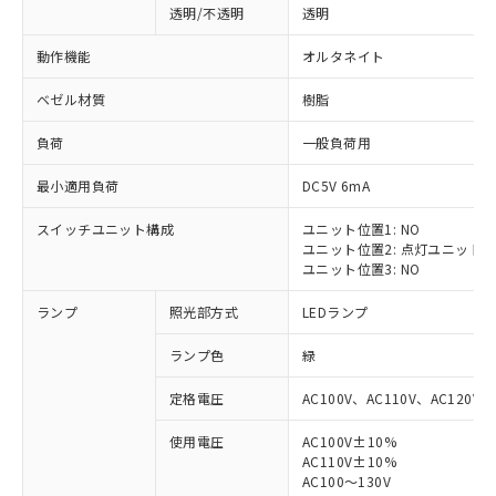
透明/不透明
透明
動作機能
オルタネイト
ベゼル材質
樹脂
負荷
一般負荷用
最小適用負荷
DC5V 6mA
スイッチユニット構成
ユニット位置1: NO
ユニット位置2: 点灯ユニット
ユニット位置3: NO
ランプ
照光部方式
LEDランプ
ランプ色
緑
定格電圧
AC100V、AC110V、AC120V
使用電圧
AC100V±10%
※1 対応状況
AC110V±10%
AC100～130V