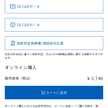
中国 RoHS
注意事項・凡例
2D CADデータ
中国 RoHS表
※1 ※2
3D CADデータ
Pb
Hg
Cd
Cr(VI)
該非判定見解書/項目別対比表
O
O
O
O
日本の外為法に基づく該非判定、およびEAR再輸出規制に関する見解が入手でき
ます。
"対応済み"や非含有の記載がされた商品であっても、流通
在庫等で未対応品が混在する可能性があります。
オンライン購入
非含有品が必要な際は、弊社営業部門もしくは販売店へお
問い合わせください。
¥ 3,740
販売価格（税込）
この製品のRoHS/REACH対応状況ページへ
カートに追加
オンライン購入における出荷予定日は、カートに追加～「ご購入手続き：価