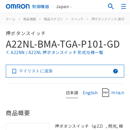
制御機器
Japan
ホーム
>
商品情報
>
商品カテゴリ
>
スイッチ
>
押ボタンスイッチ/表示灯
押ボタンスイッチ
A22NL-BMA-TGA-P101-GD
A22NN / A22NL 押ボタンスイッチ 形式仕様一覧
マイリストに追加
日本語
English
PDF出力
商品概要
押ボタンスイッチ（φ22）, 照光, 樹