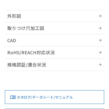
※当社の共同利用者とは、
"個人情報
51物質の非含有証明書（当社基準）
の共同利用に関して"
の「1.共同利
※本証明書は発行日時点で非含有を証明す
用者の範囲」に記載されている法人を
るもので、過去に遡って非含有を証明する
外形図
指します。
ものではありません。
情報更新：2026/05/21
また、RoHS指令のフタル酸エステル類４
取りつけ穴加工図
物質の対応では、対応完了までの期間は出
荷製品に未対応品が混在することから備考
情報更新：2026/05/21
CAD
欄に対応日を記載しておりました。
既に当社にて対応品への在庫切替を完了
ログイン/会員登録いただくと、CADデータをダウンロー
していることから、特段のことがない限
RoHS/REACH対応状況
ドすることができます。
り、2022年1月12日より割愛しておりま
す。
情報更新：2026/7/29
規格認証/適合状況
ログイン/会員登録
EU RoHS
注意事項・凡例
A22NL-BMA-TGA-P101-GDについての規格認証/適合状況に
ついては、「カスタマーサポートセンタ お客様相談室」また
は貴社担当オムロン営業員または販売店にお問い合わせくだ
対応状況
対応予定月
※1
※2
さい。
ダウンロードデータをご利用いただく前に、以下を必ずお読
みください。
カタログ/データシート/マニュアル
対応済み
ソフトウェアの使用条件
お問い合わせ