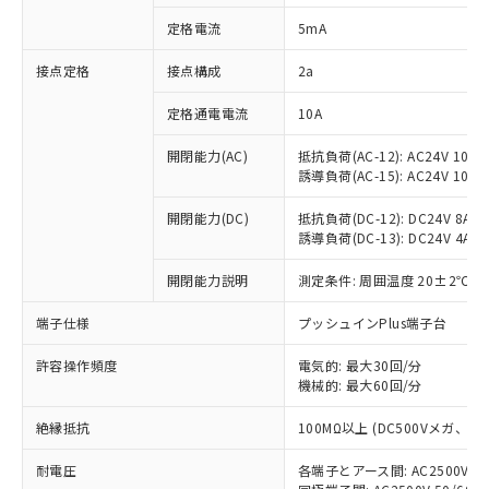
対応済み：EU RoHS指令（10物質）の
定格電流
5mA
非含有に対応した製品が提供可能な商品で
す。
接点定格
接点構成
2a
対応予定：EU RoHS指令（10物質）の非含
ご利用条件
有に対応した製品に切り替える予定のある
定格通電電流
10A
商品です。
対応予定なし：EU RoHS指令（10物質）の
開閉能力(AC)
抵抗負荷(AC-12): AC24V 10A/A
以下の条件をお読みいただき、同意のうえ
非含有に非対応の商品で、対応品を出す予
誘導負荷(AC-15): AC24V 10A/AC
ご利用ください。
定はありません。
調査・確認中：EU RoHS指令（10物質）の
開閉能力(DC)
抵抗負荷(DC-12): DC24V 8A/DC
本サービスは、当社制御機器事業取扱
※1 中国RoHS○×表
誘導負荷(DC-13): DC24V 4A/DC
非含有の対応状況を調査中または確認中の
商品の当社在庫状況および標準価格
商品です。
(税抜)を提供させていただくもので
開閉能力説明
測定条件: 周囲温度 20±2℃、
「○」：最大均質材料含有率が中国RoHSの
非該当品：ライセンス料など無形物で、有
す。
基準値以下であることを示します。
害物質有無と関係のない商品です。
当社制御機器事業取扱商品の中には、
端子仕様
プッシュインPlus端子台
「×」：最大均質材料含有率が中国RoHSの
仕入先様の事情により、非含有部品として
本サービスの対象外となる商品もある
基準値を超えていることを示します。
いたものが、含有品と判明した場合などや
当社は、これら貴社製品のうち、外国
ことをご了承ください。
許容操作頻度
電気的: 最大30回/分
「－」：未確認です。当社販売部門へお問
むを得ず変更することがあります。
為替および外国貿易法に定める商品
機械的: 最大60回/分
在庫状況および標準価格照会結果は、
い合わせください。
（以下｢規制貨物等」という）を輸出
記載している更新日時点での社内デー
*EU RoHS指令（10物質）：
または国外への提供する場合は、日本
絶縁抵抗
100MΩ以上 (DC500Vメガ、
記
タに基づき作成されるものであり、閲
説明
鉛(Pb) 1000ppm以下、 水銀(Hg) 1000ppm以下、 カド
*中国RoHS10物質の基準値 (GB/T26572)：
国政府の輸出許可(または役務取引許
号
覧された時点での実際の在庫および標
ミウム(Cd) 100ppm以下、
Pb(鉛) :1000ppm、 Hg(水銀) : 1000ppm、 Cd(カドミウ
耐電圧
各端子とアース間: AC2500V 50/
可)を取得するなどの必要な手続きを
六価クロム(Cr(Ⅵ)) 1000ppm以下、ポリ臭化ビフェニル
ム) : 100ppm、
準価格とは異なる場合があることをご