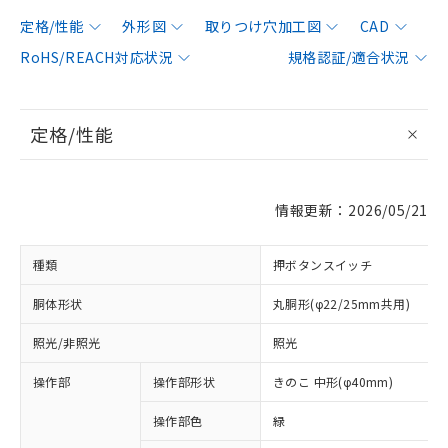
定格/性能
外形図
取りつけ穴加工図
CAD
RoHS/REACH対応状況
規格認証/適合状況
定格/性能
情報更新：2026/05/21
種類
押ボタンスイッチ
胴体形状
丸胴形(φ22/25mm共用)
照光/非照光
照光
操作部
操作部形状
きのこ 中形(φ40mm)
操作部色
緑