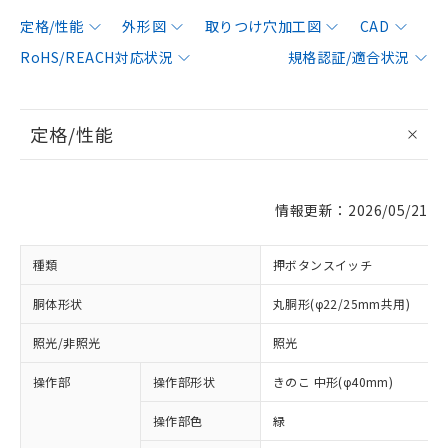
定格/性能
外形図
取りつけ穴加工図
CAD
RoHS/REACH対応状況
規格認証/適合状況
定格/性能
情報更新：2026/05/21
種類
押ボタンスイッチ
胴体形状
丸胴形(φ22/25mm共用)
照光/非照光
照光
操作部
操作部形状
きのこ 中形(φ40mm)
操作部色
緑