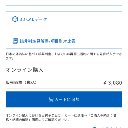
No
No
No
No
中国 RoHS表
※1 ※2
3D CADデータ
この製品の規格認証/適合状況ページへ
Pb
Hg
Cd
Cr(VI)
その他の認証はこちらのページからご検索ください
該非判定見解書/項目別対比表
X
O
O
O
日本の外為法に基づく該非判定、およびEAR再輸出規制に関する見解が入手でき
ます。
"対応済み"や非含有の記載がされた商品であっても、流通
在庫等で未対応品が混在する可能性があります。
オンライン購入
非含有品が必要な際は、弊社営業部門もしくは販売店へお
問い合わせください。
¥ 3,080
販売価格（税込）
この製品のRoHS/REACH対応状況ページへ
カートに追加
オンライン購入における出荷予定日は、カートに追加～「ご購入手続き：価
格・納期の確認」画面にてご確認ください。