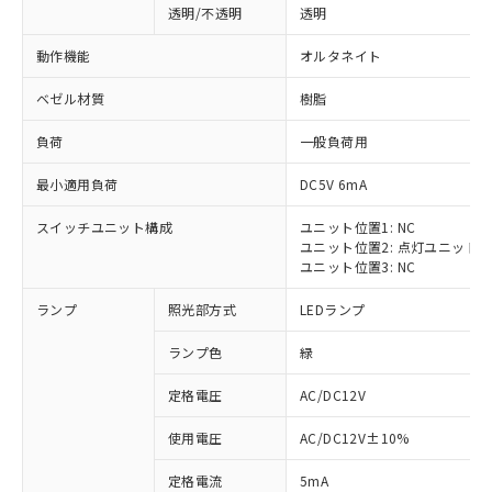
透明/不透明
透明
動作機能
オルタネイト
ベゼル材質
樹脂
負荷
一般負荷用
最小適用負荷
DC5V 6mA
スイッチユニット構成
ユニット位置1: NC
ユニット位置2: 点灯ユニット
ユニット位置3: NC
ランプ
照光部方式
LEDランプ
ランプ色
緑
定格電圧
AC/DC12V
※1 対応状況
使用電圧
AC/DC12V±10%
定格電流
5mA
対応済み：EU RoHS指令（10物質）の