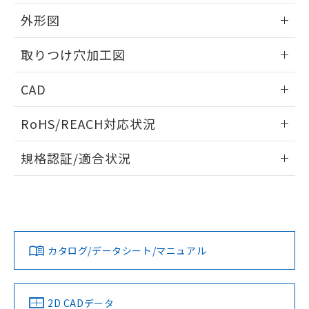
51物質の非含有証明書（当社基準）
の共同利用に関して"
の「1.共同利
※本証明書は発行日時点で非含有を証明す
外形図
用者の範囲」に記載されている法人を
るもので、過去に遡って非含有を証明する
指します。
ものではありません。
情報更新：2026/05/21
取りつけ穴加工図
また、RoHS指令のフタル酸エステル類４
物質の対応では、対応完了までの期間は出
情報更新：2026/05/21
CAD
荷製品に未対応品が混在することから備考
欄に対応日を記載しておりました。
ログイン/会員登録いただくと、CADデータをダウンロー
既に当社にて対応品への在庫切替を完了
RoHS/REACH対応状況
ドすることができます。
していることから、特段のことがない限
り、2022年1月12日より割愛しておりま
情報更新：2026/7/29
規格認証/適合状況
す。
ログイン/会員登録
EU RoHS
注意事項・凡例
UL認証
CSA認証
CEマーキング
Yes
Yes
Yes
対応状況
対応予定月
※1
※2
ダウンロードデータをご利用いただく前に、以下を必ずお読
みください。
カタログ/データシート/マニュアル
対応済み
ソフトウェアの使用条件
LR型式承認
DNV型式承認
BV型式承認
KR型式承
（イギリス
（ノルウェー
（フランス
（韓国
船舶規格）
船舶規格）
船舶規格）
船舶規格
中国 RoHS
注意事項・凡例
2D CADデータ