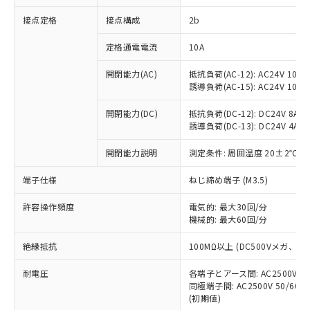
非含有に対応した製品が提供可能な商品で
接点定格
接点構成
2b
す。
対応予定：EU RoHS指令（10物質）の非含
ご利用条件
定格通電電流
10A
有に対応した製品に切り替える予定のある
商品です。
開閉能力(AC)
抵抗負荷(AC-12): AC24V 10A/A
対応予定なし：EU RoHS指令（10物質）の
誘導負荷(AC-15): AC24V 10A/AC
以下の条件をお読みいただき、同意のうえ
非含有に非対応の商品で、対応品を出す予
ご利用ください。
定はありません。
開閉能力(DC)
抵抗負荷(DC-12): DC24V 8A/DC
調査・確認中：EU RoHS指令（10物質）の
誘導負荷(DC-13): DC24V 4A/DC
本サービスは、当社制御機器事業取扱
※1 中国RoHS○×表
非含有の対応状況を調査中または確認中の
商品の当社在庫状況および標準価格
開閉能力説明
測定条件: 周囲温度 20±2℃、
商品です。
(税抜)を提供させていただくもので
「○」：最大均質材料含有率が中国RoHSの
非該当品：ライセンス料など無形物で、有
す。
端子仕様
ねじ締め端子 (M3.5)
基準値以下であることを示します。
害物質有無と関係のない商品です。
当社制御機器事業取扱商品の中には、
「×」：最大均質材料含有率が中国RoHSの
仕入先様の事情により、非含有部品として
本サービスの対象外となる商品もある
許容操作頻度
電気的: 最大30回/分
基準値を超えていることを示します。
いたものが、含有品と判明した場合などや
当社は、これら貴社製品のうち、外国
ことをご了承ください。
機械的: 最大60回/分
「－」：未確認です。当社販売部門へお問
むを得ず変更することがあります。
為替および外国貿易法に定める商品
在庫状況および標準価格照会結果は、
い合わせください。
（以下｢規制貨物等」という）を輸出
絶縁抵抗
100MΩ以上 (DC500Vメガ、
記載している更新日時点での社内デー
*EU RoHS指令（10物質）：
または国外への提供する場合は、日本
記
タに基づき作成されるものであり、閲
説明
鉛(Pb) 1000ppm以下、 水銀(Hg) 1000ppm以下、 カド
*中国RoHS10物質の基準値 (GB/T26572)：
国政府の輸出許可(または役務取引許
耐電圧
各端子とアース間: AC2500V 50/
号
覧された時点での実際の在庫および標
ミウム(Cd) 100ppm以下、
Pb(鉛) :1000ppm、 Hg(水銀) : 1000ppm、 Cd(カドミウ
同極端子間: AC2500V 50/60
可)を取得するなどの必要な手続きを
六価クロム(Cr(Ⅵ)) 1000ppm以下、ポリ臭化ビフェニル
ム) : 100ppm、
準価格とは異なる場合があることをご
類(PBB) 1000ppm以下、ポリ臭化ジフェニルエーテル類
(初期値)
Cr(Ⅵ)(六価クロム) : 1000ppm、 PBBs(ポリ臭化ビフェ
とります。
了承ください。
(PBDE) 1000ppm以下、フタル酸ビス(2-エチルヘキシ