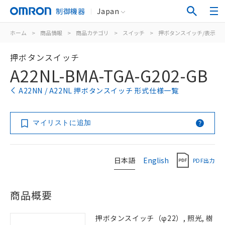
制御機器
Japan
ホーム
>
商品情報
>
商品カテゴリ
>
スイッチ
>
押ボタンスイッチ/表示灯
押ボタンスイッチ
A22NL-BMA-TGA-G202-GB
A22NN / A22NL 押ボタンスイッチ 形式仕様一覧
マイリストに追加
日本語
English
PDF出力
商品概要
押ボタンスイッチ（φ22）, 照光, 樹