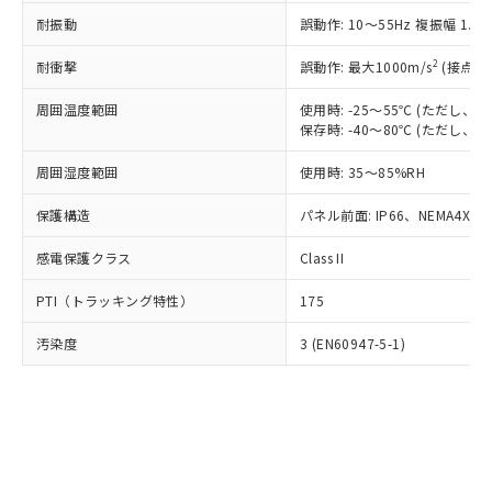
○
一定数以上の在庫あり
ニル類) : 1000ppm、 PBDEs(ポリ臭化ジフェニルエーテ
当社は規制貨物を破棄する場合は、完
ル) (DEHP)(別名：DOP) 1000ppm以下、フタル酸ブチ
正式な納期状況および標準価格はお客
ル類) : 1000ppm、
耐振動
誤動作: 10～55Hz 複振幅 1.
ルベンジル（BBP） 1000ppm以下、フタル酸ジブチル
全に破砕するなど、違法に輸出されな
DBP(フタル酸ジブチル) : 1000ppm、 DIBP(フタル酸ジ
様のお取引先、またはお客様担当のオ
（DBP） 1000ppm以下、フタル酸ジイソブチル
イソブチル) : 1000ppm、 BBP(フタル酸ブチルベンジ
△
一定数には満たないが在庫あり
いよう必要な手段を講じます。
ムロン制御機器販売店・当社販売員に
(DIBP) 1000ppm以下
2
耐衝撃
ル) : 1000ppm、
誤動作: 最大1000m/s
(接点開
当社は貴社製品を、核兵器、ミサイ
但し、RoHS指令で産業用監視および制御機器に対する
DEHP(フタル酸ビス(2-エチルヘキシル)) : 1000ppm
ご相談ください。
適用除外項目は除く。
ル、化学兵器、生物兵器またはその他
－
在庫なし(最新の在庫状況につ
オムロン制御機器販売店や当社販売拠
周囲温度範囲
使用時: -25～55℃ (ただし
フタル酸エステル類の４物質については閾値を超える意
武器並びにこれらの製造装置等に一切
いては、お客様のお取引先、ま
図的な使用がないことを確認しています。
保存時: -40～80℃ (ただし
点は「
販売ネットワーク
」をご確認
※2 環境保護使用期限
使用いたしません。
たはお客様担当のオムロン制御
ください。
当社は、貴社製品を第三者に販売する
周囲湿度範囲
使用時: 35～85%RH
機器販売店・当社販売員にご確
在庫状況および標準価格結果を当社の
※2 対応予定月
「ｅ」：有害物質（10物質）のすべてが基
場合は、上記1、2および3の内容を当
認ください)
事前の承諾なく第三者に漏洩または開
準値以下であることを示します。
保護構造
パネル前面: IP66、NEMA4X, N
該第三者に通知します。また当社は、
示しないようお願いします。
部品在庫の切り替え状況などにより、予定
「10」：通常の使用状況下において有害物
販売先および販売に係わる関係者が違
マイパーツ機能（部品リスト作成サー
空
受注生産機種、また在庫状況の
感電保護クラス
Class II
月が前後することがあります。
質が外部に漏えいし、環境に深刻な影響を
法に輸出するおそれがある場合は、取
ビス）をご利用いただくには、I-Web
白
情報を公開していない機種
及ぼさない年数を意味します。
り引きをいたしません。
メンバーズにご登録されている必要が
PTI（トラッキング特性）
175
「－」：未確認です。当社販売部門へお問
あります。
い合わせください。
お客様が当ウェブサイト上で当社にご
汚染度
3 (EN60947-5-1)
※3 非含有証明書ダウンロード
登録された部品リストについて、当社
および当社の共同利用者が、当社の製
下記の非含有証明書をダウンロードするこ
品・サービスに関するお客様との取
とができます。
合意する
キャンセル
引・商談に必要な範囲で利用すること
をご了承ください。
EU RoHS指令（10物質）の非含有証明書
※当社の共同利用者とは、
"個人情報