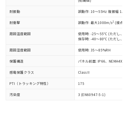
(初期値)
了承ください。
(PBDE) 1000ppm以下、フタル酸ビス(2-エチルヘキシ
○
一定数以上の在庫あり
ニル類) : 1000ppm、 PBDEs(ポリ臭化ジフェニルエーテ
当社は規制貨物を破棄する場合は、完
ル) (DEHP)(別名：DOP) 1000ppm以下、フタル酸ブチ
正式な納期状況および標準価格はお客
ル類) : 1000ppm、
ルベンジル（BBP） 1000ppm以下、フタル酸ジブチル
全に破砕するなど、違法に輸出されな
耐振動
DBP(フタル酸ジブチル) : 1000ppm、 DIBP(フタル酸ジ
誤動作: 10～55Hz 複振幅 1.
様のお取引先、またはお客様担当のオ
（DBP） 1000ppm以下、フタル酸ジイソブチル
イソブチル) : 1000ppm、 BBP(フタル酸ブチルベンジ
△
一定数には満たないが在庫あり
いよう必要な手段を講じます。
ムロン制御機器販売店・当社販売員に
(DIBP) 1000ppm以下
ル) : 1000ppm、
2
耐衝撃
誤動作: 最大1000m/s
(接点開
当社は貴社製品を、核兵器、ミサイ
但し、RoHS指令で産業用監視および制御機器に対する
DEHP(フタル酸ビス(2-エチルヘキシル)) : 1000ppm
ご相談ください。
適用除外項目は除く。
ル、化学兵器、生物兵器またはその他
－
在庫なし(最新の在庫状況につ
オムロン制御機器販売店や当社販売拠
フタル酸エステル類の４物質については閾値を超える意
周囲温度範囲
使用時: -25～55℃ (ただし
武器並びにこれらの製造装置等に一切
いては、お客様のお取引先、ま
図的な使用がないことを確認しています。
点は「
販売ネットワーク
」をご確認
保存時: -40～80℃ (ただし
※2 環境保護使用期限
使用いたしません。
たはお客様担当のオムロン制御
ください。
当社は、貴社製品を第三者に販売する
機器販売店・当社販売員にご確
在庫状況および標準価格結果を当社の
周囲湿度範囲
使用時: 35～85%RH
※2 対応予定月
「ｅ」：有害物質（10物質）のすべてが基
場合は、上記1、2および3の内容を当
認ください)
事前の承諾なく第三者に漏洩または開
準値以下であることを示します。
該第三者に通知します。また当社は、
示しないようお願いします。
保護構造
パネル前面: IP66、NEMA4X, N
部品在庫の切り替え状況などにより、予定
「10」：通常の使用状況下において有害物
販売先および販売に係わる関係者が違
マイパーツ機能（部品リスト作成サー
空
受注生産機種、また在庫状況の
月が前後することがあります。
質が外部に漏えいし、環境に深刻な影響を
法に輸出するおそれがある場合は、取
感電保護クラス
Class II
ビス）をご利用いただくには、I-Web
白
情報を公開していない機種
及ぼさない年数を意味します。
り引きをいたしません。
メンバーズにご登録されている必要が
「－」：未確認です。当社販売部門へお問
PTI（トラッキング特性）
175
あります。
い合わせください。
お客様が当ウェブサイト上で当社にご
※3 非含有証明書ダウンロード
汚染度
3 (EN60947-5-1)
登録された部品リストについて、当社
および当社の共同利用者が、当社の製
下記の非含有証明書をダウンロードするこ
品・サービスに関するお客様との取
とができます。
合意する
キャンセル
引・商談に必要な範囲で利用すること
をご了承ください。
EU RoHS指令（10物質）の非含有証明書
※当社の共同利用者とは、
"個人情報