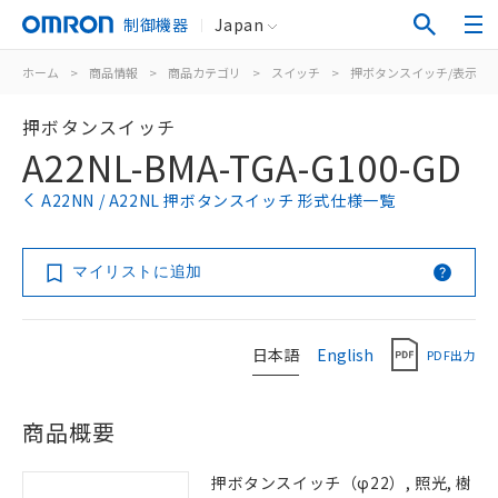
制御機器
Japan
ホーム
>
商品情報
>
商品カテゴリ
>
スイッチ
>
押ボタンスイッチ/表示灯
押ボタンスイッチ
A22NL-BMA-TGA-G100-GD
A22NN / A22NL 押ボタンスイッチ 形式仕様一覧
マイリストに追加
日本語
English
PDF出力
商品概要
押ボタンスイッチ（φ22）, 照光, 樹