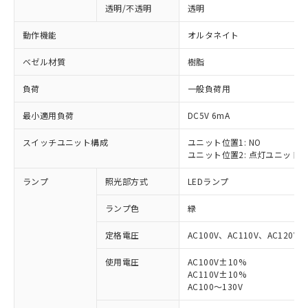
透明/不透明
透明
動作機能
オルタネイト
ベゼル材質
樹脂
負荷
一般負荷用
最小適用負荷
DC5V 6mA
スイッチユニット構成
ユニット位置1: NO
ユニット位置2: 点灯ユニット
ランプ
照光部方式
LEDランプ
ランプ色
緑
定格電圧
AC100V、AC110V、AC120V
使用電圧
AC100V±10%
AC110V±10%
※1 対応状況
AC100～130V