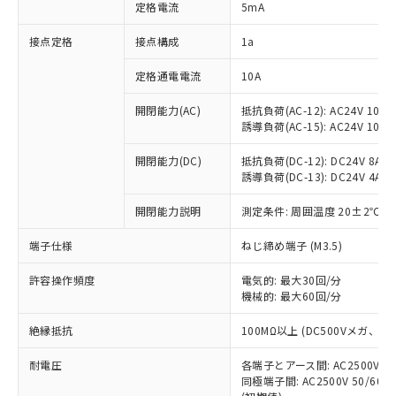
対応済み：EU RoHS指令（10物質）の
定格電流
5mA
非含有に対応した製品が提供可能な商品で
す。
接点定格
接点構成
1a
対応予定：EU RoHS指令（10物質）の非含
ご利用条件
有に対応した製品に切り替える予定のある
定格通電電流
10A
商品です。
開閉能力(AC)
抵抗負荷(AC-12): AC24V 10A/A
対応予定なし：EU RoHS指令（10物質）の
以下の条件をお読みいただき、同意のうえ
誘導負荷(AC-15): AC24V 10A/AC
非含有に非対応の商品で、対応品を出す予
ご利用ください。
定はありません。
開閉能力(DC)
抵抗負荷(DC-12): DC24V 8A/DC
調査・確認中：EU RoHS指令（10物質）の
本サービスは、当社制御機器事業取扱
誘導負荷(DC-13): DC24V 4A/DC
※1 中国RoHS○×表
非含有の対応状況を調査中または確認中の
商品の当社在庫状況および標準価格
商品です。
開閉能力説明
測定条件: 周囲温度 20±2℃、
(税抜)を提供させていただくもので
「○」：最大均質材料含有率が中国RoHSの
非該当品：ライセンス料など無形物で、有
す。
基準値以下であることを示します。
害物質有無と関係のない商品です。
端子仕様
ねじ締め端子 (M3.5)
当社制御機器事業取扱商品の中には、
「×」：最大均質材料含有率が中国RoHSの
仕入先様の事情により、非含有部品として
本サービスの対象外となる商品もある
基準値を超えていることを示します。
いたものが、含有品と判明した場合などや
許容操作頻度
電気的: 最大30回/分
当社は、これら貴社製品のうち、外国
ことをご了承ください。
「－」：未確認です。当社販売部門へお問
機械的: 最大60回/分
むを得ず変更することがあります。
為替および外国貿易法に定める商品
在庫状況および標準価格照会結果は、
い合わせください。
（以下｢規制貨物等」という）を輸出
記載している更新日時点での社内デー
絶縁抵抗
100MΩ以上 (DC500Vメガ、
*EU RoHS指令（10物質）：
または国外への提供する場合は、日本
記
タに基づき作成されるものであり、閲
説明
鉛(Pb) 1000ppm以下、 水銀(Hg) 1000ppm以下、 カド
*中国RoHS10物質の基準値 (GB/T26572)：
国政府の輸出許可(または役務取引許
号
覧された時点での実際の在庫および標
ミウム(Cd) 100ppm以下、
耐電圧
Pb(鉛) :1000ppm、 Hg(水銀) : 1000ppm、 Cd(カドミウ
各端子とアース間: AC2500V 50/
可)を取得するなどの必要な手続きを
六価クロム(Cr(Ⅵ)) 1000ppm以下、ポリ臭化ビフェニル
ム) : 100ppm、
準価格とは異なる場合があることをご
同極端子間: AC2500V 50/60
類(PBB) 1000ppm以下、ポリ臭化ジフェニルエーテル類
Cr(Ⅵ)(六価クロム) : 1000ppm、 PBBs(ポリ臭化ビフェ
とります。