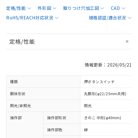
定格/性能
外形図
取りつけ穴加工図
CAD
RoHS/REACH対応状況
規格認証/適合状況
定格/性能
情報更新：2026/05/21
種類
押ボタンスイッチ
胴体形状
丸胴形(φ22/25mm共用)
照光/非照光
照光
操作部
操作部形状
きのこ 中形(φ40mm)
操作部色
緑