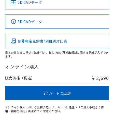
中国 RoHS
注意事項・凡例
2D CADデータ
No
No
No
No
中国 RoHS表
※1 ※2
3D CADデータ
この製品の規格認証/適合状況ページへ
Pb
Hg
Cd
Cr(VI)
その他の認証はこちらのページからご検索ください
該非判定見解書/項目別対比表
O
O
O
O
日本の外為法に基づく該非判定、およびEAR再輸出規制に関する見解が入手でき
ます。
"対応済み"や非含有の記載がされた商品であっても、流通
在庫等で未対応品が混在する可能性があります。
オンライン購入
非含有品が必要な際は、弊社営業部門もしくは販売店へお
問い合わせください。
¥ 2,690
販売価格（税込）
この製品のRoHS/REACH対応状況ページへ
カートに追加
オンライン購入における出荷予定日は、カートに追加～「ご購入手続き：価
格・納期の確認」画面にてご確認ください。