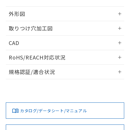
51物質の非含有証明書（当社基準）
の共同利用に関して"
の「1.共同利
※本証明書は発行日時点で非含有を証明す
用者の範囲」に記載されている法人を
外形図
るもので、過去に遡って非含有を証明する
指します。
ものではありません。
情報更新：2026/05/21
取りつけ穴加工図
また、RoHS指令のフタル酸エステル類４
物質の対応では、対応完了までの期間は出
情報更新：2026/05/21
荷製品に未対応品が混在することから備考
CAD
欄に対応日を記載しておりました。
既に当社にて対応品への在庫切替を完了
ログイン/会員登録いただくと、CADデータをダウンロー
RoHS/REACH対応状況
していることから、特段のことがない限
ドすることができます。
り、2022年1月12日より割愛しておりま
情報更新：2026/7/29
す。
規格認証/適合状況
ログイン/会員登録
EU RoHS
注意事項・凡例
UL認証
CSA認証
CEマーキング
Yes
Yes
Yes
対応状況
対応予定月
※1
※2
ダウンロードデータをご利用いただく前に、以下を必ずお読
みください。
カタログ/データシート/マニュアル
対応済み
ソフトウェアの使用条件
LR型式承認
DNV型式承認
BV型式承認
KR型式承
（イギリス
（ノルウェー
（フランス
（韓国
船舶規格）
船舶規格）
船舶規格）
船舶規格