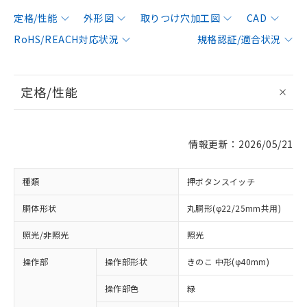
定格/性能
外形図
取りつけ穴加工図
CAD
RoHS/REACH対応状況
規格認証/適合状況
定格/性能
情報更新：2026/05/21
種類
押ボタンスイッチ
胴体形状
丸胴形(φ22/25mm共用)
照光/非照光
照光
操作部
操作部形状
きのこ 中形(φ40mm)
操作部色
緑