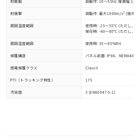
当社は規制貨物を破棄する場合は、完
耐振動
ル) (DEHP)(別名：DOP) 1000ppm以下、フタル酸ブチ
誤動作: 10～55Hz 複振幅 1.
正式な納期状況および標準価格はお客
ル類) : 1000ppm、
ルベンジル（BBP） 1000ppm以下、フタル酸ジブチル
全に破砕するなど、違法に輸出されな
DBP(フタル酸ジブチル) : 1000ppm、 DIBP(フタル酸ジ
様のお取引先、またはお客様担当のオ
（DBP） 1000ppm以下、フタル酸ジイソブチル
イソブチル) : 1000ppm、 BBP(フタル酸ブチルベンジ
△
一定数には満たないが在庫あり
いよう必要な手段を講じます。
2
耐衝撃
誤動作: 最大1000m/s
(接点開
ムロン制御機器販売店・当社販売員に
(DIBP) 1000ppm以下
ル) : 1000ppm、
当社は貴社製品を、核兵器、ミサイ
但し、RoHS指令で産業用監視および制御機器に対する
DEHP(フタル酸ビス(2-エチルヘキシル)) : 1000ppm
ご相談ください。
適用除外項目は除く。
周囲温度範囲
使用時: -25～55℃ (ただし
ル、化学兵器、生物兵器またはその他
－
在庫なし(最新の在庫状況につ
オムロン制御機器販売店や当社販売拠
フタル酸エステル類の４物質については閾値を超える意
保存時: -40～80℃ (ただし
武器並びにこれらの製造装置等に一切
いては、お客様のお取引先、ま
図的な使用がないことを確認しています。
点は「
販売ネットワーク
」をご確認
※2 環境保護使用期限
使用いたしません。
たはお客様担当のオムロン制御
ください。
周囲湿度範囲
使用時: 35～85%RH
当社は、貴社製品を第三者に販売する
機器販売店・当社販売員にご確
在庫状況および標準価格結果を当社の
※2 対応予定月
「ｅ」：有害物質（10物質）のすべてが基
場合は、上記1、2および3の内容を当
認ください)
事前の承諾なく第三者に漏洩または開
保護構造
パネル前面: IP66、NEMA4X, N
準値以下であることを示します。
該第三者に通知します。また当社は、
示しないようお願いします。
部品在庫の切り替え状況などにより、予定
「10」：通常の使用状況下において有害物
販売先および販売に係わる関係者が違
マイパーツ機能（部品リスト作成サー
感電保護クラス
Class II
空
受注生産機種、また在庫状況の
月が前後することがあります。
質が外部に漏えいし、環境に深刻な影響を
法に輸出するおそれがある場合は、取
ビス）をご利用いただくには、I-Web
白
情報を公開していない機種
及ぼさない年数を意味します。
り引きをいたしません。
PTI（トラッキング特性）
175
メンバーズにご登録されている必要が
「－」：未確認です。当社販売部門へお問
あります。
い合わせください。
汚染度
3 (EN60947-5-1)
お客様が当ウェブサイト上で当社にご
※3 非含有証明書ダウンロード
登録された部品リストについて、当社
および当社の共同利用者が、当社の製
下記の非含有証明書をダウンロードするこ
品・サービスに関するお客様との取
とができます。
合意する
キャンセル
引・商談に必要な範囲で利用すること
をご了承ください。
EU RoHS指令（10物質）の非含有証明書
※当社の共同利用者とは、
"個人情報
51物質の非含有証明書（当社基準）