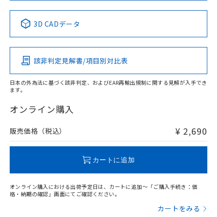
No
No
No
No
中国 RoHS表
※1 ※2
3D CADデータ
この製品の規格認証/適合状況ページへ
Pb
Hg
Cd
Cr(VI)
その他の認証はこちらのページからご検索ください
該非判定見解書/項目別対比表
X
O
O
O
日本の外為法に基づく該非判定、およびEAR再輸出規制に関する見解が入手でき
ます。
"対応済み"や非含有の記載がされた商品であっても、流通
在庫等で未対応品が混在する可能性があります。
オンライン購入
非含有品が必要な際は、弊社営業部門もしくは販売店へお
問い合わせください。
¥ 2,690
販売価格（税込）
この製品のRoHS/REACH対応状況ページへ
カートに追加
オンライン購入における出荷予定日は、カートに追加～「ご購入手続き：価
格・納期の確認」画面にてご確認ください。
カートをみる