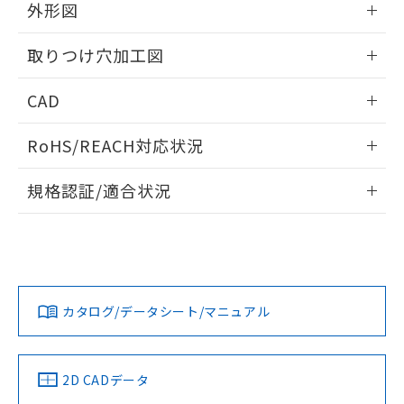
の共同利用に関して"
の「1.共同利
外形図
※本証明書は発行日時点で非含有を証明す
用者の範囲」に記載されている法人を
るもので、過去に遡って非含有を証明する
指します。
情報更新：2026/05/21
ものではありません。
取りつけ穴加工図
また、RoHS指令のフタル酸エステル類４
物質の対応では、対応完了までの期間は出
情報更新：2026/05/21
CAD
荷製品に未対応品が混在することから備考
欄に対応日を記載しておりました。
ログイン/会員登録いただくと、CADデータをダウンロー
RoHS/REACH対応状況
既に当社にて対応品への在庫切替を完了
ドすることができます。
していることから、特段のことがない限
情報更新：2026/7/29
り、2022年1月12日より割愛しておりま
規格認証/適合状況
す。
ログイン/会員登録
EU RoHS
注意事項・凡例
UL認証
CSA認証
CEマーキング
Yes
Yes
Yes
対応状況
対応予定月
※1
※2
ダウンロードデータをご利用いただく前に、以下を必ずお読
みください。
カタログ/データシート/マニュアル
対応済み
ソフトウェアの使用条件
LR型式承認
DNV型式承認
BV型式承認
KR型式承
（イギリス
（ノルウェー
（フランス
（韓国
船舶規格）
船舶規格）
船舶規格）
船舶規格
中国 RoHS
注意事項・凡例
2D CADデータ