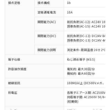
非含有に対応した製品が提供可能な商品で
接点定格
接点構成
1b
す。
対応予定：EU RoHS指令（10物質）の非含
定格通電電流
10A
ご利用条件
有に対応した製品に切り替える予定のある
商品です。
開閉能力(AC)
抵抗負荷(AC-12): AC24V 10A/A
誘導負荷(AC-15): AC24V 10A/AC
対応予定なし：EU RoHS指令（10物質）の
以下の条件をお読みいただき、同意のうえ
非含有に非対応の商品で、対応品を出す予
ご利用ください。
開閉能力(DC)
抵抗負荷(DC-12): DC24V 8A/DC
定はありません。
誘導負荷(DC-13): DC24V 4A/DC
調査・確認中：EU RoHS指令（10物質）の
本サービスは、当社制御機器事業取扱
※1 中国RoHS○×表
非含有の対応状況を調査中または確認中の
商品の当社在庫状況および標準価格
開閉能力説明
測定条件: 周囲温度 20±2℃、
商品です。
(税抜)を提供させていただくもので
「○」：最大均質材料含有率が中国RoHSの
非該当品：ライセンス料など無形物で、有
端子仕様
ねじ締め端子 (M3.5)
す。
基準値以下であることを示します。
害物質有無と関係のない商品です。
当社制御機器事業取扱商品の中には、
「×」：最大均質材料含有率が中国RoHSの
仕入先様の事情により、非含有部品として
許容操作頻度
電気的: 最大30回/分
本サービスの対象外となる商品もある
基準値を超えていることを示します。
いたものが、含有品と判明した場合などや
機械的: 最大60回/分
当社は、これら貴社製品のうち、外国
ことをご了承ください。
「－」：未確認です。当社販売部門へお問
むを得ず変更することがあります。
為替および外国貿易法に定める商品
在庫状況および標準価格照会結果は、
い合わせください。
絶縁抵抗
100MΩ以上 (DC500Vメガ、
（以下｢規制貨物等」という）を輸出
記載している更新日時点での社内デー
*EU RoHS指令（10物質）：
または国外への提供する場合は、日本
記
タに基づき作成されるものであり、閲
説明
耐電圧
鉛(Pb) 1000ppm以下、 水銀(Hg) 1000ppm以下、 カド
各端子とアース間: AC2500V 50/
*中国RoHS10物質の基準値 (GB/T26572)：
国政府の輸出許可(または役務取引許
号
覧された時点での実際の在庫および標
ミウム(Cd) 100ppm以下、
Pb(鉛) :1000ppm、 Hg(水銀) : 1000ppm、 Cd(カドミウ
同極端子間: AC2500V 50/60
可)を取得するなどの必要な手続きを
六価クロム(Cr(Ⅵ)) 1000ppm以下、ポリ臭化ビフェニル
ム) : 100ppm、
準価格とは異なる場合があることをご
(初期値)
類(PBB) 1000ppm以下、ポリ臭化ジフェニルエーテル類
Cr(Ⅵ)(六価クロム) : 1000ppm、 PBBs(ポリ臭化ビフェ
とります。
了承ください。
(PBDE) 1000ppm以下、フタル酸ビス(2-エチルヘキシ
○
一定数以上の在庫あり
ニル類) : 1000ppm、 PBDEs(ポリ臭化ジフェニルエーテ