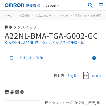
制御機器
Japan
ホーム
>
商品情報
>
商品カテゴリ
>
スイッチ
>
押ボタンスイッチ/表示灯
押ボタンスイッチ
A22NL-BMA-TGA-G002-GC
A22NN / A22NL 押ボタンスイッチ 形式仕様一覧
マイリストに追加
日本語
English
PDF出力
商品概要
押ボタンスイッチ（φ22）, 照光, 樹