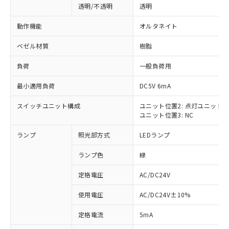
透明/不透明
透明
動作機能
オルタネイト
ベゼル材質
樹脂
負荷
一般負荷用
最小適用負荷
DC5V 6mA
スイッチユニット構成
ユニット位置2: 点灯ユニット
ユニット位置3: NC
ランプ
照光部方式
LEDランプ
ランプ色
緑
定格電圧
AC/DC24V
使用電圧
AC/DC24V±10%
※1 対応状況
定格電流
5mA
対応済み：EU RoHS指令（10物質）の