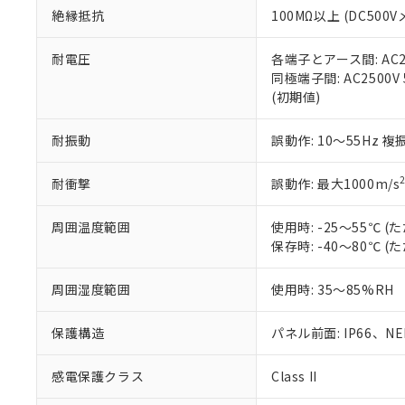
また、RoHS指
絶縁抵抗
100MΩ以上 (DC5
混在することから
既に当社にて対応
耐電圧
各端子とアース間: AC250
り割愛しておりま
同極端子間: AC2500V
(初期値)
耐振動
誤動作: 10～55Hz 複
耐衝撃
誤動作: 最大1000m/s
周囲温度範囲
使用時: -25～55℃
保存時: -40～80℃
周囲湿度範囲
使用時: 35～85%RH
保護構造
パネル前面: IP66、NEM
感電保護クラス
Class II