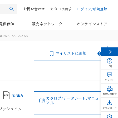
お問い合わせ
カタログ請求
ログイン/新規登録
検索
提供価値
販売ネットワーク
オンラインストア
L-BMA-TAA-P202-AB
マイリストに追加
FAQ
チャット
お問い合わせ
PDF出力
カタログ/データシート/マニュ
アル
, プッシュイン
ダウンロード