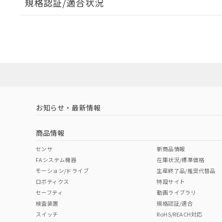
規格認証/適合状況
EU RoHS
注意事項・凡例
A22NL-BMA-TAA-P202-ABについての規格認証/適
業員または販売店にお問い合わせください。
ダウンロードデータをご利用いただく前に、以下を必ずお読
対応状況
対応予定月
※1
※2
ソフトウェアの使用条件
対応済み
お知らせ・最新情報
中国 RoHS
注意事項・凡例
商品情報
中国 RoHS表
※1 ※2
センサ
新商品情報
FAシステム機器
在庫状況/標準価格
Pb
Hg
Cd
Cr(V
モーション/ドライブ
生産終了品/推奨代替品
ロボティクス
特設サイト
セーフティ
動画ライブラリ
検査装置
規格認証/適合
X
O
O
O
スイッチ
RoHS/REACH対応