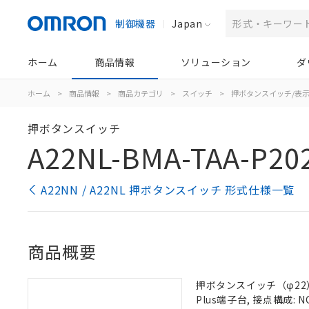
制御機器
Japan
ホーム
商品情報
ソリューション
ダ
ホーム
>
商品情報
>
商品カテゴリ
>
スイッチ
>
押ボタンスイッチ/表
押ボタンスイッチ
A22NL-BMA-TAA-P20
A22NN / A22NL 押ボタンスイッチ 形式仕様一覧
商品概要
押ボタンスイッチ（φ22）,
Plus端子台, 接点構成: N