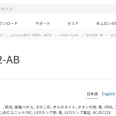
ウンロード
サポート
セミナ
オムロンの
示灯
>
φ22(φ25):照光・非照光・表示灯
>
A22NN / A22NL
>
形式仕様一覧
>
A22N
2-AB
日本語
English
 照光, 樹脂ベゼル, きのこ形, オルタネイト, ボタンの色: 青, IP66
C/点灯ユニット/NC, LEDランプ色: 青, LEDランプ電圧: AC/DC12V