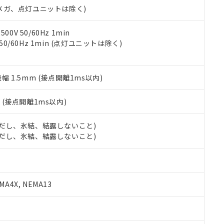
令のフタル酸エステル類４物質の対応では、対応完了までの期間は出
00Vメガ、点灯ユニットは除く)
備考欄に対応日を記載しておりました。
品への在庫切替を完了していることから、特段のことがない限り、20
0V 50/60Hz 1min
す。
 50/60Hz 1min (点灯ユニットは除く)
振幅 1.5mm (接点開離1ms以内)
2
(接点開離1ms以内)
 (ただし、氷結、結露しないこと)
 (ただし、氷結、結露しないこと)
A4X, NEMA13