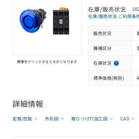
在庫/販売状況
20
在庫/販売状況 ご利用条
販売状況
機種区分
画像をクリックすると大きくなります
在庫状況
標準価格(税別)
詳細情報
定格/性能
外形図
取りつけ穴加工図
CAD