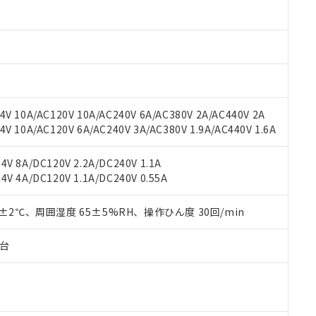
材料含有率が中国RoHSの基準値以下であることを示します。
材料含有率が中国RoHSの基準値を超えていることを示します。
、当社制御機器事業取扱商品の当社在庫状況および標準価格(税抜)
ら貴社製品のうち、外国為替および外国貿易法に定める商品（以下｢
質）：
す。当社販売部門へお問い合わせください。
 水銀(Hg) 1000ppm以下、 カドミウム(Cd) 100ppm以下、
たは国外への提供する場合は、日本国政府の輸出許可(または役務取
000ppm以下、ポリ臭化ビフェニル類(PBB) 1000ppm以下、ポリ臭化ジフェニルエーテル類(P
事業取扱商品の中には、本サービスの対象外となる商品もあること
手続きをとります。
キシル) (DEHP)(別名：DOP) 1000ppm以下、フタル酸ブチルベンジル（BBP） 100
(GB/T26572)：
以下、フタル酸ジイソブチル (DIBP) 1000ppm以下
び標準価格照会結果は、記載している更新日時点での社内データに
物を破棄する場合は、完全に破砕するなど、違法に輸出されないよ
(水銀) : 1000ppm、 Cd(カドミウム) : 100ppm、
業用監視および制御機器に対する適用除外項目は除く。
覧された時点での実際の在庫および標準価格とは異なる場合がある
1000ppm、 PBBs(ポリ臭化ビフェニル類) : 1000ppm、 PBDEs(ポリ臭化ジフェニルエーテル類
物質については閾値を超える意図的な使用がないことを確認しています。
上の在庫あり
 1000ppm、 DIBP(フタル酸ジイソブチル) : 1000ppm、 BBP(フタル酸ブチルベンジル) :
品を、核兵器、ミサイル、化学兵器、生物兵器またはその他武器並
チルヘキシル)) : 1000ppm
V 10A/AC120V 10A/AC240V 6A/AC380V 2A/AC440V 2A
況および標準価格はお客様のお取引先、またはお客様担当のオムロ
用いたしません。
 10A/AC120V 6A/AC240V 3A/AC380V 1.9A/AC440V 1.6A
ご相談ください。
は満たないが在庫あり
製品を第三者に販売する場合は、上記1、2および3の内容を当該第
機器販売店や当社販売拠点は「
販売ネットワーク
」をご確認くだ
販売先および販売に係わる関係者が違法に輸出するおそれがある場
用期限
び標準価格結果を当社の事前の承諾なく第三者に漏洩または開示し
え状況などにより、予定月が前後することがあります。
V 8A/DC120V 2.2A/DC240V 1.1A
(最新の在庫状況については、お客様のお取引先、またはお客様担当
V 4A/DC120V 1.1A/DC240V 0.55A
（10物質）のすべてが基準値以下であることを示します。
店・当社販売員にご確認ください)
能（部品リスト作成サービス）をご利用いただくには、I-Webメン
使用状況下において有害物質が外部に漏えいし、環境に深刻な影響を
あります。
0±2℃、周囲湿度 65±5%RH、操作ひん度 30回/min
機種、また在庫状況の情報を公開していない機種
ェブサイト上で当社にご登録された部品リストについて、当社およ
書ダウンロード
す。当社販売部門へお問い合わせください。
品・サービスに関するお客様との取引・商談に必要な範囲で利用す
合意する
キャンセル
子台
書をダウンロードすることができます。
利用者とは、
"個人情報の共同利用に関して"
の「1.共同利用者の
します。
10物質）の非含有証明書
明書（当社基準）
日時点で非含有を証明するもので、過去に遡って非含有を証明するも