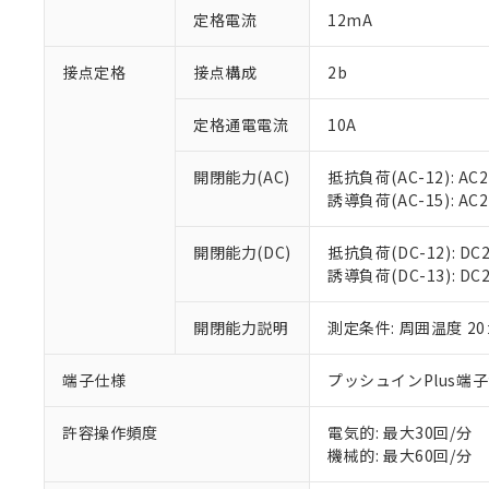
「○」：最大均質
定格電流
12mA
「×」：最大均質
本サービスは
当社は、これ
*EU RoHS指令（10物
「－」：未確認で
鉛(Pb) 1000ppm以下、
くものです。
う）を輸出ま
接点定格
接点構成
2b
記
説明
六価クロム(Cr(Ⅵ)) 1
当社制御機器
などの必要な
フタル酸ビス(2-エチルヘ
号
*中国RoHS10物質の基準値 
ル（DBP） 1000ppm
在庫状況およ
当社は規制貨
Pb(鉛) :1000ppm、 Hg
定格通電電流
10A
但し、RoHS指令で産
のであり、閲
ます。
Cr(Ⅵ)(六価クロム) : 
フタル酸エステル類の４
○
一定数以
DBP(フタル酸ジブチル) :
い。
当社は貴社製
DEHP(フタル酸ビス(2-エ
開閉能力(AC)
抵抗負荷(AC-12): AC24
正式な納期状
置等に一切使
誘導負荷(AC-15): AC24V
当社販売員に
※2 対応予定月
△
一定数に
当社は、貴社
オムロン制御
また当社は、
※2 環境保護使
在庫状況およ
部品在庫の切り替
たしません。
開閉能力(DC)
抵抗負荷(DC-12): DC24
－
在庫なし
す。
誘導負荷(DC-13): DC24
「ｅ」：有害物質
機器販売
マイパーツ機
「10」：通常の
ている必要が
味します。
開閉能力説明
測定条件: 周囲温度 2
空
受注生産
お客様が当ウ
※3 非含有証明
「－」：未確認で
白
が、当社の製
端子仕様
プッシュインPlus端
さい。
下記の非含有証明
※当社の共同
いる法人を指
許容操作頻度
電気的: 最大30回/分
EU RoHS指令（
機械的: 最大60回/分
51物質の非含有証
※本証明書は発行