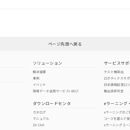
ログイン/会員登録
合状況については、「カスタマーサポートセンタ お客様相談室」または貴社
みください。
非含有証明書
※3
ページ先頭へ戻る
ダウンロードはこちら
ソリューション
サービスサポ
解決提案
テスト機貸出
事例
ロボティクスサ
イベント
日本語相談窓口
現場データ活用サービスi-BELT
輸出該非判定
I)
PBBs
PBDEs
DBP
ダウンロードセンタ
eラーニング
カタログ
eラーニングのご
マニュアル
コースを選んで受
O
O
O
2D CAD
eラーニングコー