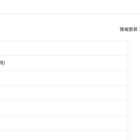
情報更新：2
用)