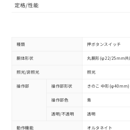
定格/性能
種類
押ボタンスイッチ
胴体形状
丸胴形(φ22/25mm共
照光/非照光
照光
操作部
操作部形状
きのこ 中形(φ40mm)
操作部色
青
透明/不透明
透明
動作機能
オルタネイト