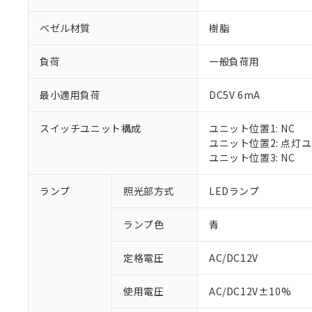
ベゼル材質
樹脂
負荷
一般負荷用
最小適用負荷
DC5V 6mA
スイッチユニット構成
ユニット位置1: NC
ユニット位置2: 点灯
ユニット位置3: NC
※1 対応状況
ランプ
照光部方式
LEDランプ
対応済み：EU
ランプ色
青
対応予定：EU R
対応予定なし：EU
定格電圧
AC/DC12V
調査・確認中：EU
ご利用条件
非該当品：ライセ
※1 中国RoHS
使用電圧
AC/DC12V±10%
仕入先様の事情に
があります。
以下の条件をお読