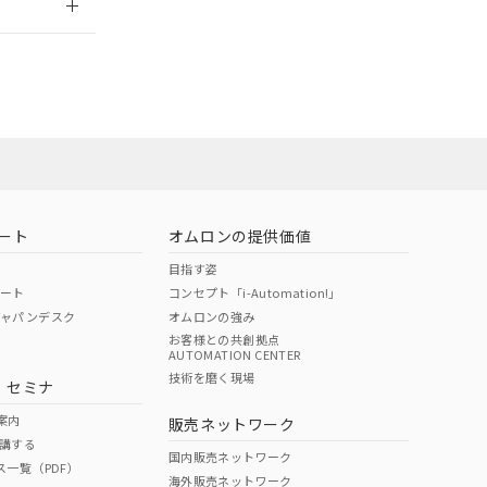
担当オムロン営
お問い合わせ
ート
オムロンの提供価値
目指す姿
ポート
コンセプト「i-Automation!」
ジャパンデスク
オムロンの強み
お客様との共創拠点
AUTOMATION CENTER
DIBP
BBP
DEHP
環境保護
技術を磨く現場
・セミナ
使用期限
案内
販売ネットワーク
講する
O
O
O
10
国内販売ネットワーク
ス一覧（PDF）
海外販売ネットワーク