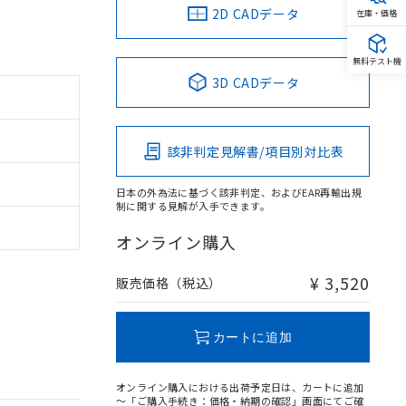
2D CADデータ
在庫・価格
無料テスト機
3D CADデータ
該非判定見解書/項目別対比表
日本の外為法に基づく該非判定、およびEAR再輸出規
制に関する見解が入手できます。
オンライン購入
¥ 3,520
販売価格（税込）
カートに追加
オンライン購入における出荷予定日は、カートに追加
～「ご購入手続き：価格・納期の確認」画面にてご確