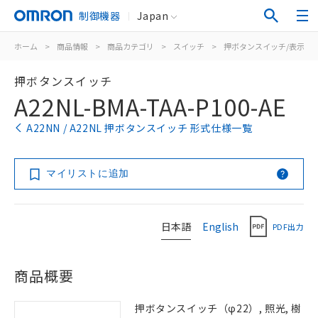
制御機器
Japan
ホーム
>
商品情報
>
商品カテゴリ
>
スイッチ
>
押ボタンスイッチ/表示灯
押ボタンスイッチ
A22NL-BMA-TAA-P100-AE
A22NN / A22NL 押ボタンスイッチ 形式仕様一覧
マイリストに追加
日本語
English
PDF出力
商品概要
押ボタンスイッチ（φ22）, 照光, 樹