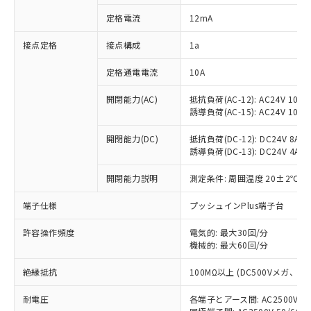
対応済み：EU RoHS指令（10物質）の
定格電流
12mA
非含有に対応した製品が提供可能な商品で
す。
接点定格
接点構成
1a
対応予定：EU RoHS指令（10物質）の非含
ご利用条件
有に対応した製品に切り替える予定のある
定格通電電流
10A
商品です。
対応予定なし：EU RoHS指令（10物質）の
開閉能力(AC)
抵抗負荷(AC-12): AC24V 10A/A
以下の条件をお読みいただき、同意のうえ
非含有に非対応の商品で、対応品を出す予
誘導負荷(AC-15): AC24V 10A/AC
ご利用ください。
定はありません。
調査・確認中：EU RoHS指令（10物質）の
開閉能力(DC)
抵抗負荷(DC-12): DC24V 8A/DC
本サービスは、当社制御機器事業取扱
※1 中国RoHS○×表
誘導負荷(DC-13): DC24V 4A/DC
非含有の対応状況を調査中または確認中の
商品の当社在庫状況および標準価格
商品です。
(税抜)を提供させていただくもので
開閉能力説明
測定条件: 周囲温度 20±2℃、
「○」：最大均質材料含有率が中国RoHSの
非該当品：ライセンス料など無形物で、有
す。
基準値以下であることを示します。
害物質有無と関係のない商品です。
当社制御機器事業取扱商品の中には、
端子仕様
プッシュインPlus端子台
「×」：最大均質材料含有率が中国RoHSの
仕入先様の事情により、非含有部品として
本サービスの対象外となる商品もある
基準値を超えていることを示します。
いたものが、含有品と判明した場合などや
当社は、これら貴社製品のうち、外国
ことをご了承ください。
許容操作頻度
電気的: 最大30回/分
「－」：未確認です。当社販売部門へお問
むを得ず変更することがあります。
為替および外国貿易法に定める商品
機械的: 最大60回/分
在庫状況および標準価格照会結果は、
い合わせください。
（以下｢規制貨物等」という）を輸出
記載している更新日時点での社内デー
*EU RoHS指令（10物質）：
または国外への提供する場合は、日本
絶縁抵抗
100MΩ以上 (DC500Vメガ、
記
タに基づき作成されるものであり、閲
説明
鉛(Pb) 1000ppm以下、 水銀(Hg) 1000ppm以下、 カド
*中国RoHS10物質の基準値 (GB/T26572)：
国政府の輸出許可(または役務取引許
号
覧された時点での実際の在庫および標
ミウム(Cd) 100ppm以下、
Pb(鉛) :1000ppm、 Hg(水銀) : 1000ppm、 Cd(カドミウ
耐電圧
各端子とアース間: AC2500V 50/
可)を取得するなどの必要な手続きを
六価クロム(Cr(Ⅵ)) 1000ppm以下、ポリ臭化ビフェニル
ム) : 100ppm、
準価格とは異なる場合があることをご