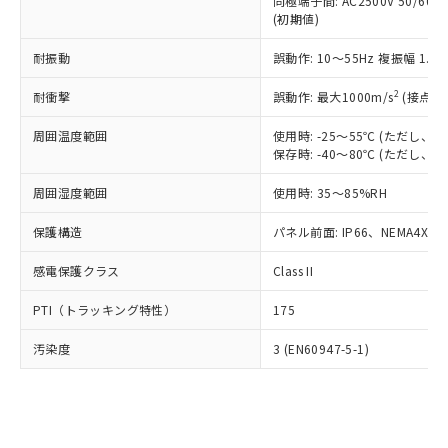
類(PBB) 1000ppm以下、ポリ臭化ジフェニルエーテル類
同極端子間: AC2500V 50/60
Cr(Ⅵ)(六価クロム) : 1000ppm、 PBBs(ポリ臭化ビフェ
とります。
了承ください。
(PBDE) 1000ppm以下、フタル酸ビス(2-エチルヘキシ
○
一定数以上の在庫あり
ニル類) : 1000ppm、 PBDEs(ポリ臭化ジフェニルエーテ
(初期値)
当社は規制貨物を破棄する場合は、完
ル) (DEHP)(別名：DOP) 1000ppm以下、フタル酸ブチ
正式な納期状況および標準価格はお客
ル類) : 1000ppm、
ルベンジル（BBP） 1000ppm以下、フタル酸ジブチル
全に破砕するなど、違法に輸出されな
DBP(フタル酸ジブチル) : 1000ppm、 DIBP(フタル酸ジ
様のお取引先、またはお客様担当のオ
耐振動
誤動作: 10～55Hz 複振幅 1.
（DBP） 1000ppm以下、フタル酸ジイソブチル
イソブチル) : 1000ppm、 BBP(フタル酸ブチルベンジ
△
一定数には満たないが在庫あり
いよう必要な手段を講じます。
ムロン制御機器販売店・当社販売員に
(DIBP) 1000ppm以下
ル) : 1000ppm、
当社は貴社製品を、核兵器、ミサイ
但し、RoHS指令で産業用監視および制御機器に対する
DEHP(フタル酸ビス(2-エチルヘキシル)) : 1000ppm
ご相談ください。
2
耐衝撃
誤動作: 最大1000m/s
(接点開
適用除外項目は除く。
ル、化学兵器、生物兵器またはその他
－
在庫なし(最新の在庫状況につ
オムロン制御機器販売店や当社販売拠
フタル酸エステル類の４物質については閾値を超える意
武器並びにこれらの製造装置等に一切
いては、お客様のお取引先、ま
周囲温度範囲
図的な使用がないことを確認しています。
使用時: -25～55℃ (ただし
点は「
販売ネットワーク
」をご確認
※2 環境保護使用期限
使用いたしません。
保存時: -40～80℃ (ただし
たはお客様担当のオムロン制御
ください。
当社は、貴社製品を第三者に販売する
機器販売店・当社販売員にご確
在庫状況および標準価格結果を当社の
※2 対応予定月
「ｅ」：有害物質（10物質）のすべてが基
周囲湿度範囲
使用時: 35～85%RH
場合は、上記1、2および3の内容を当
認ください)
事前の承諾なく第三者に漏洩または開
準値以下であることを示します。
該第三者に通知します。また当社は、
示しないようお願いします。
保護構造
パネル前面: IP66、NEMA4X, N
部品在庫の切り替え状況などにより、予定
「10」：通常の使用状況下において有害物
販売先および販売に係わる関係者が違
マイパーツ機能（部品リスト作成サー
空
受注生産機種、また在庫状況の
月が前後することがあります。
質が外部に漏えいし、環境に深刻な影響を
法に輸出するおそれがある場合は、取
ビス）をご利用いただくには、I-Web
白
情報を公開していない機種
感電保護クラス
Class II
及ぼさない年数を意味します。
り引きをいたしません。
メンバーズにご登録されている必要が
「－」：未確認です。当社販売部門へお問
あります。
PTI（トラッキング特性）
175
い合わせください。
お客様が当ウェブサイト上で当社にご
※3 非含有証明書ダウンロード
登録された部品リストについて、当社
汚染度
3 (EN60947-5-1)
および当社の共同利用者が、当社の製
下記の非含有証明書をダウンロードするこ
品・サービスに関するお客様との取
とができます。
合意する
キャンセル
引・商談に必要な範囲で利用すること
をご了承ください。
EU RoHS指令（10物質）の非含有証明書