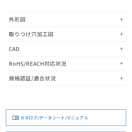
※当社の共同利用者とは、
"個人情報
51物質の非含有証明書（当社基準）
の共同利用に関して"
の「1.共同利
※本証明書は発行日時点で非含有を証明す
用者の範囲」に記載されている法人を
るもので、過去に遡って非含有を証明する
外形図
指します。
ものではありません。
情報更新：2026/05/21
また、RoHS指令のフタル酸エステル類４
取りつけ穴加工図
物質の対応では、対応完了までの期間は出
荷製品に未対応品が混在することから備考
情報更新：2026/05/21
CAD
欄に対応日を記載しておりました。
既に当社にて対応品への在庫切替を完了
ログイン/会員登録いただくと、CADデータをダウンロー
していることから、特段のことがない限
RoHS/REACH対応状況
ドすることができます。
り、2022年1月12日より割愛しておりま
す。
情報更新：2026/7/29
規格認証/適合状況
ログイン/会員登録
EU RoHS
注意事項・凡例
A22NL-BMA-TAA-P100-AEについての規格認証/適合状況に
ついては、「カスタマーサポートセンタ お客様相談室」また
は貴社担当オムロン営業員または販売店にお問い合わせくだ
対応状況
対応予定月
※1
※2
さい。
ダウンロードデータをご利用いただく前に、以下を必ずお読
みください。
カタログ/データシート/マニュアル
対応済み
ソフトウェアの使用条件
お問い合わせ