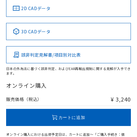
中国 RoHS
注意事項・凡例
2D CADデータ
中国 RoHS表
※1 ※2
3D CADデータ
Pb
Hg
Cd
Cr(VI)
該非判定見解書/項目別対比表
O
O
O
O
日本の外為法に基づく該非判定、およびEAR再輸出規制に関する見解が入手でき
ます。
"対応済み"や非含有の記載がされた商品であっても、流通
在庫等で未対応品が混在する可能性があります。
オンライン購入
非含有品が必要な際は、弊社営業部門もしくは販売店へお
問い合わせください。
¥ 3,240
販売価格（税込）
この製品のRoHS/REACH対応状況ページへ
カートに追加
オンライン購入における出荷予定日は、カートに追加～「ご購入手続き：価