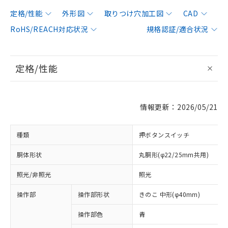
定格/性能
外形図
取りつけ穴加工図
CAD
RoHS/REACH対応状況
規格認証/適合状況
定格/性能
情報更新：2026/05/21
種類
押ボタンスイッチ
胴体形状
丸胴形(φ22/25mm共用)
照光/非照光
照光
操作部
操作部形状
きのこ 中形(φ40mm)
操作部色
青