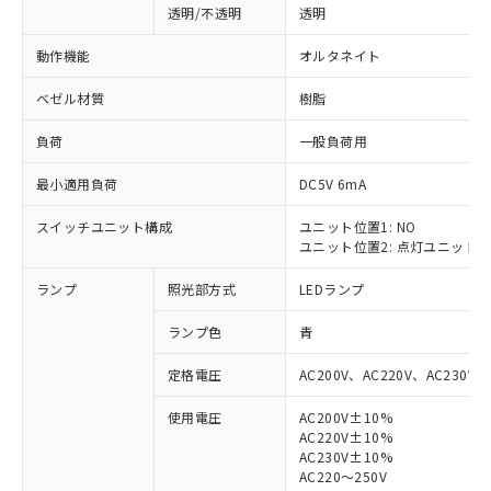
透明/不透明
透明
動作機能
オルタネイト
ベゼル材質
樹脂
負荷
一般負荷用
最小適用負荷
DC5V 6mA
スイッチユニット構成
ユニット位置1: NO
ユニット位置2: 点灯ユニット
ランプ
照光部方式
LEDランプ
ランプ色
青
定格電圧
AC200V、AC220V、AC230V、
使用電圧
AC200V±10%
AC220V±10%
※1 対応状況
AC230V±10%
AC220～250V