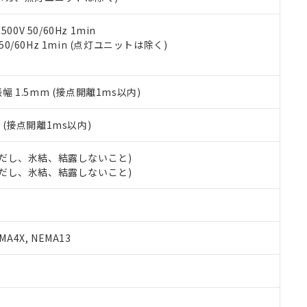
令のフタル酸エステル類４物質の対応では、対応完了までの期間は出
備考欄に対応日を記載しておりました。
品への在庫切替を完了していることから、特段のことがない限り、20
0V 50/60Hz 1min
す。
 50/60Hz 1min (点灯ユニットは除く)
振幅 1.5mm (接点開離1ms以内)
2
(接点開離1ms以内)
 (ただし、氷結、結露しないこと)
 (ただし、氷結、結露しないこと)
A4X, NEMA13