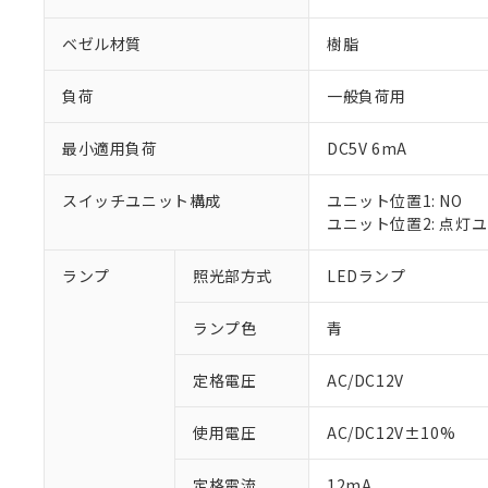
ベゼル材質
樹脂
負荷
一般負荷用
最小適用負荷
DC5V 6mA
スイッチユニット構成
ユニット位置1: NO
ユニット位置2: 点灯
ランプ
照光部方式
LEDランプ
※1 対応状況
ランプ色
青
対応済み：EU
対応予定：EU R
対応予定なし：EU
定格電圧
AC/DC12V
調査・確認中：EU
ご利用条件
非該当品：ライセ
使用電圧
AC/DC12V±10%
※1 中国RoHS
仕入先様の事情に
があります。
以下の条件をお読
定格電流
12mA
「○」：最大均質