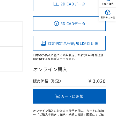
2D CADデータ
在庫・価格
無料テスト機
3D CADデータ
該非判定見解書/項目別対比表
日本の外為法に基づく該非判定、およびEAR再輸出規
制に関する見解が入手できます。
オンライン購入
¥ 3,020
販売価格（税込）
カートに追加
オンライン購入における出荷予定日は、カートに追加
～「ご購入手続き：価格・納期の確認」画面にてご確