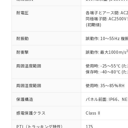
また、RoHS指
混在することから
既に当社にて対応
耐電圧
各端子とアース間: AC250
り割愛しておりま
同極端子間: AC2500V
(初期値)
耐振動
誤動作: 10～55Hz 複
耐衝撃
誤動作: 最大1000m/s
周囲温度範囲
使用時: -25～55℃
保存時: -40～80℃
周囲湿度範囲
使用時: 35～85%RH
保護構造
パネル前面: IP66、NEM
感電保護クラス
Class II
PTI（トラッキング特性）
175