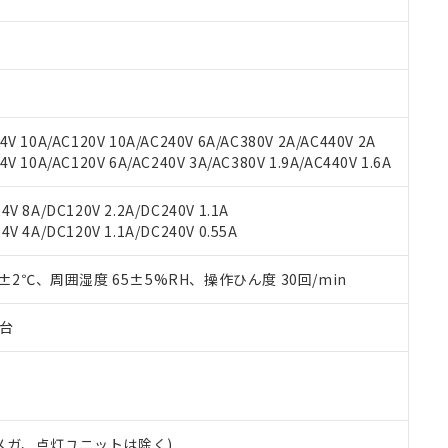
材料含有率が中国RoHSの基準値を超えていることを示します。
、当社制御機器事業取扱商品の当社在庫状況および標準価格(税抜)
ら貴社製品のうち、外国為替および外国貿易法に定める商品（以下｢
質）：
す。当社販売部門へお問い合わせください。
 水銀(Hg) 1000ppm以下、 カドミウム(Cd) 100ppm以下、
たは国外への提供する場合は、日本国政府の輸出許可(または役務取
000ppm以下、ポリ臭化ビフェニル類(PBB) 1000ppm以下、ポリ臭化ジフェニルエーテル類(P
事業取扱商品の中には、本サービスの対象外となる商品もあること
手続きをとります。
キシル) (DEHP)(別名：DOP) 1000ppm以下、フタル酸ブチルベンジル（BBP） 100
(GB/T26572)：
以下、フタル酸ジイソブチル (DIBP) 1000ppm以下
び標準価格照会結果は、記載している更新日時点での社内データに
物を破棄する場合は、完全に破砕するなど、違法に輸出されないよ
(水銀) : 1000ppm、 Cd(カドミウム) : 100ppm、
業用監視および制御機器に対する適用除外項目は除く。
覧された時点での実際の在庫および標準価格とは異なる場合がある
1000ppm、 PBBs(ポリ臭化ビフェニル類) : 1000ppm、 PBDEs(ポリ臭化ジフェニルエーテル類
物質については閾値を超える意図的な使用がないことを確認しています。
上の在庫あり
 1000ppm、 DIBP(フタル酸ジイソブチル) : 1000ppm、 BBP(フタル酸ブチルベンジル) :
品を、核兵器、ミサイル、化学兵器、生物兵器またはその他武器並
V 10A/AC120V 10A/AC240V 6A/AC380V 2A/AC440V 2A
チルヘキシル)) : 1000ppm
況および標準価格はお客様のお取引先、またはお客様担当のオムロ
用いたしません。
 10A/AC120V 6A/AC240V 3A/AC380V 1.9A/AC440V 1.6A
ご相談ください。
は満たないが在庫あり
製品を第三者に販売する場合は、上記1、2および3の内容を当該第
機器販売店や当社販売拠点は「
販売ネットワーク
」をご確認くだ
販売先および販売に係わる関係者が違法に輸出するおそれがある場
用期限
V 8A/DC120V 2.2A/DC240V 1.1A
び標準価格結果を当社の事前の承諾なく第三者に漏洩または開示し
え状況などにより、予定月が前後することがあります。
(最新の在庫状況については、お客様のお取引先、またはお客様担当
V 4A/DC120V 1.1A/DC240V 0.55A
（10物質）のすべてが基準値以下であることを示します。
店・当社販売員にご確認ください)
能（部品リスト作成サービス）をご利用いただくには、I-Webメン
使用状況下において有害物質が外部に漏えいし、環境に深刻な影響を
あります。
0±2℃、周囲湿度 65±5%RH、操作ひん度 30回/min
機種、また在庫状況の情報を公開していない機種
ェブサイト上で当社にご登録された部品リストについて、当社およ
書ダウンロード
す。当社販売部門へお問い合わせください。
品・サービスに関するお客様との取引・商談に必要な範囲で利用す
合意する
キャンセル
子台
書をダウンロードすることができます。
利用者とは、
"個人情報の共同利用に関して"
の「1.共同利用者の
します。
10物質）の非含有証明書
明書（当社基準）
日時点で非含有を証明するもので、過去に遡って非含有を証明するも
00Vメガ、点灯ユニットは除く)