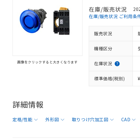
在庫/販売状況
20
在庫/販売状況 ご利用条
販売状況
機種区分
画像をクリックすると大きくなります
在庫状況
標準価格(税別)
詳細情報
定格/性能
外形図
取りつけ穴加工図
CAD