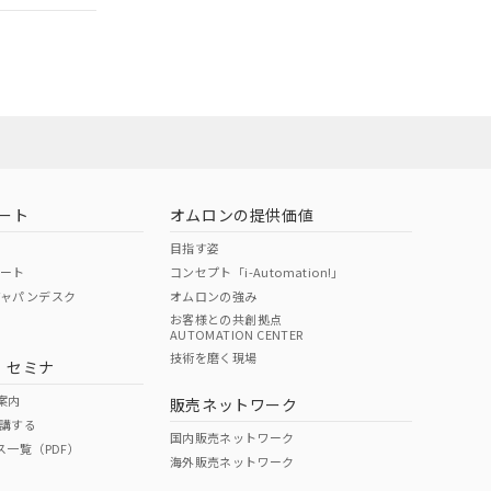
担当オムロン営
お問い合わせ
ート
オムロンの提供価値
目指す姿
ポート
コンセプト「i-Automation!」
ジャパンデスク
オムロンの強み
お客様との共創拠点
AUTOMATION CENTER
DIBP
BBP
DEHP
環境保護
技術を磨く現場
・セミナ
使用期限
案内
販売ネットワーク
講する
O
O
O
10
国内販売ネットワーク
ス一覧（PDF）
海外販売ネットワーク