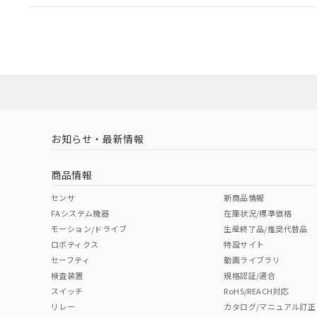
EU RoHS
注意事項・凡例
A22NL-BMA-TAA-P100-ABについての規格認証/適
業員または販売店にお問い合わせください。
ダウンロードデータをご利用いただく前に、以下を必ずお読
対応状況
対応予定月
※1
※2
ソフトウェアの使用条件
対応済み
お知らせ・最新情報
中国 RoHS
注意事項・凡例
商品情報
中国 RoHS表
※1 ※2
センサ
新商品情報
FAシステム機器
在庫状況/標準価格
Pb
Hg
Cd
Cr(V
モーション/ドライブ
生産終了品/推奨代替品
ロボティクス
特設サイト
セーフティ
動画ライブラリ
検査装置
規格認証/適合
X
O
O
O
スイッチ
RoHS/REACH対応
リレー
カタログ/マニュアル訂正