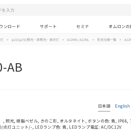
ウンロード
サポート
セミナ
オムロンの
示灯
>
φ22(φ25):照光・非照光・表示灯
>
A22NN / A22NL
>
形式仕様一覧
>
A22N
0-AB
日本語
English
 照光, 樹脂ベゼル, きのこ形, オルタネイト, ボタンの色: 青, IP66
O/点灯ユニット/-, LEDランプ色: 青, LEDランプ電圧: AC/DC12V