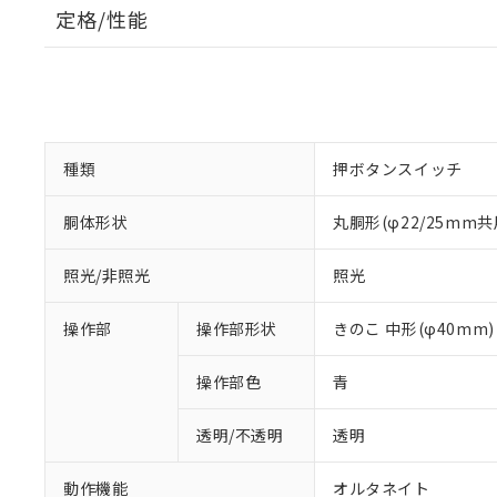
定格/性能
種類
押ボタンスイッチ
胴体形状
丸胴形(φ22/25mm共
照光/非照光
照光
操作部
操作部形状
きのこ 中形(φ40mm)
操作部色
青
透明/不透明
透明
動作機能
オルタネイト