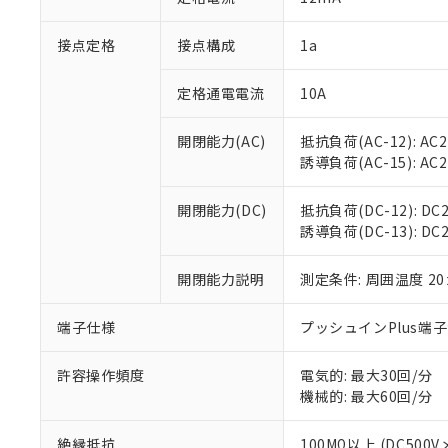
「×」：最大均質
本サービスは
当社は、これ
*EU RoHS指令（10物
「－」：未確認で
鉛(Pb) 1000ppm以下、
接点定格
接点構成
1a
くものです。
う）を輸出ま
記
説明
六価クロム(Cr(Ⅵ)) 1
当社制御機器
などの必要な
フタル酸ビス(2-エチルヘ
号
*中国RoHS10物質の基準値 
ル（DBP） 1000ppm
在庫状況およ
当社は規制貨
定格通電電流
10A
Pb(鉛) :1000ppm、 Hg
但し、RoHS指令で産
のであり、閲
ます。
Cr(Ⅵ)(六価クロム) : 
フタル酸エステル類の４
○
一定数以
DBP(フタル酸ジブチル) :
い。
当社は貴社製
開閉能力(AC)
抵抗負荷(AC-12): AC24
DEHP(フタル酸ビス(2-エ
正式な納期状
置等に一切使
誘導負荷(AC-15): AC24V
当社販売員に
※2 対応予定月
△
一定数に
当社は、貴社
オムロン制御
また当社は、
※2 環境保護使
開閉能力(DC)
抵抗負荷(DC-12): DC24
在庫状況およ
部品在庫の切り替
たしません。
－
在庫なし
誘導負荷(DC-13): DC24
す。
「ｅ」：有害物質
機器販売
マイパーツ機
「10」：通常の
ている必要が
開閉能力説明
測定条件: 周囲温度 2
味します。
空
受注生産
お客様が当ウ
※3 非含有証明
「－」：未確認で
白
が、当社の製
端子仕様
プッシュインPlus端
さい。
下記の非含有証明
※当社の共同
許容操作頻度
電気的: 最大30回/分
いる法人を指
EU RoHS指令（
機械的: 最大60回/分
51物質の非含有証
※本証明書は発行
絶縁抵抗
100MΩ以上 (DC5