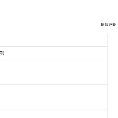
情報更新：2
用)