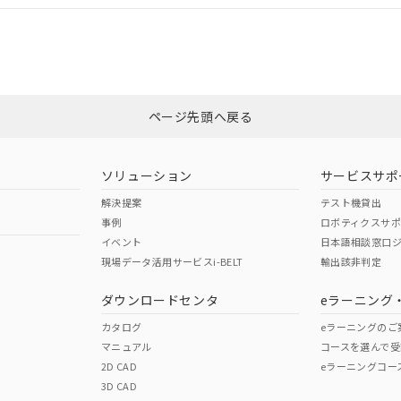
合状況については、「カスタマーサポートセンタ お客様相談室」または貴社
みください。
非含有証明書
※3
ページ先頭へ戻る
ダウンロードはこちら
ソリューション
サービスサポ
解決提案
テスト機貸出
事例
ロボティクスサ
イベント
日本語相談窓口
現場データ活用サービスi-BELT
輸出該非判定
I)
PBBs
PBDEs
DBP
ダウンロードセンタ
eラーニング
カタログ
eラーニングのご
マニュアル
コースを選んで受
O
O
O
2D CAD
eラーニングコー
3D CAD