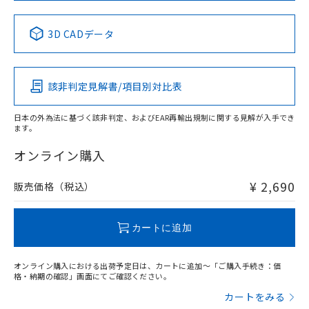
No
No
No
No
中国 RoHS表
※1 ※2
3D CADデータ
この製品の規格認証/適合状況ページへ
Pb
Hg
Cd
Cr(VI)
その他の認証はこちらのページからご検索ください
該非判定見解書/項目別対比表
X
O
O
O
日本の外為法に基づく該非判定、およびEAR再輸出規制に関する見解が入手でき
ます。
"対応済み"や非含有の記載がされた商品であっても、流通
在庫等で未対応品が混在する可能性があります。
オンライン購入
非含有品が必要な際は、弊社営業部門もしくは販売店へお
問い合わせください。
¥ 2,690
販売価格（税込）
この製品のRoHS/REACH対応状況ページへ
カートに追加
オンライン購入における出荷予定日は、カートに追加～「ご購入手続き：価
格・納期の確認」画面にてご確認ください。
カートをみる