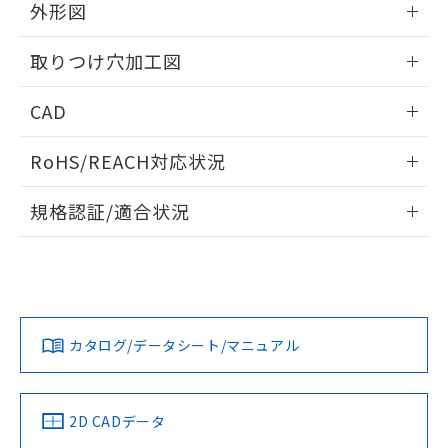
の共同利用に関して"
の「1.共同利
外形図
※本証明書は発行日時点で非含有を証明す
用者の範囲」に記載されている法人を
るもので、過去に遡って非含有を証明する
指します。
情報更新：2026/05/21
ものではありません。
取りつけ穴加工図
また、RoHS指令のフタル酸エステル類４
物質の対応では、対応完了までの期間は出
情報更新：2026/05/21
CAD
荷製品に未対応品が混在することから備考
欄に対応日を記載しておりました。
ログイン/会員登録いただくと、CADデータをダウンロー
RoHS/REACH対応状況
既に当社にて対応品への在庫切替を完了
ドすることができます。
していることから、特段のことがない限
情報更新：2026/7/29
り、2022年1月12日より割愛しておりま
規格認証/適合状況
す。
ログイン/会員登録
EU RoHS
注意事項・凡例
UL認証
CSA認証
CEマーキング
Yes
Yes
Yes
対応状況
対応予定月
※1
※2
ダウンロードデータをご利用いただく前に、以下を必ずお読
みください。
カタログ/データシート/マニュアル
対応済み
ソフトウェアの使用条件
LR型式承認
DNV型式承認
BV型式承認
KR型式承
（イギリス
（ノルウェー
（フランス
（韓国
船舶規格）
船舶規格）
船舶規格）
船舶規格
中国 RoHS
注意事項・凡例
2D CADデータ