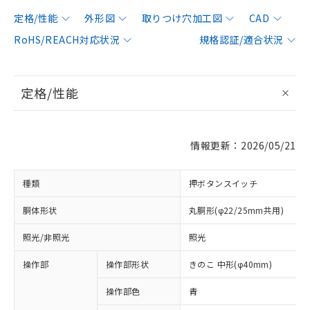
定格/性能
外形図
取りつけ穴加工図
CAD
RoHS/REACH対応状況
規格認証/適合状況
定格/性能
情報更新：2026/05/21
種類
押ボタンスイッチ
胴体形状
丸胴形(φ22/25mm共用)
照光/非照光
照光
操作部
操作部形状
きのこ 中形(φ40mm)
操作部色
青