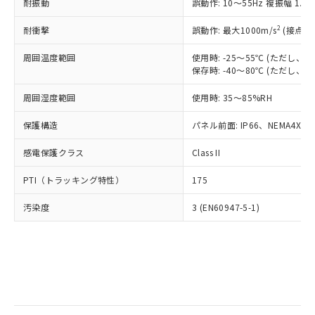
当社は規制貨物を破棄する場合は、完
耐振動
ル) (DEHP)(別名：DOP) 1000ppm以下、フタル酸ブチ
誤動作: 10～55Hz 複振幅 1.
正式な納期状況および標準価格はお客
ル類) : 1000ppm、
ルベンジル（BBP） 1000ppm以下、フタル酸ジブチル
全に破砕するなど、違法に輸出されな
DBP(フタル酸ジブチル) : 1000ppm、 DIBP(フタル酸ジ
様のお取引先、またはお客様担当のオ
（DBP） 1000ppm以下、フタル酸ジイソブチル
イソブチル) : 1000ppm、 BBP(フタル酸ブチルベンジ
△
一定数には満たないが在庫あり
いよう必要な手段を講じます。
2
耐衝撃
誤動作: 最大1000m/s
(接点開
ムロン制御機器販売店・当社販売員に
(DIBP) 1000ppm以下
ル) : 1000ppm、
当社は貴社製品を、核兵器、ミサイ
但し、RoHS指令で産業用監視および制御機器に対する
DEHP(フタル酸ビス(2-エチルヘキシル)) : 1000ppm
ご相談ください。
適用除外項目は除く。
周囲温度範囲
使用時: -25～55℃ (ただし
ル、化学兵器、生物兵器またはその他
－
在庫なし(最新の在庫状況につ
オムロン制御機器販売店や当社販売拠
フタル酸エステル類の４物質については閾値を超える意
保存時: -40～80℃ (ただし
武器並びにこれらの製造装置等に一切
いては、お客様のお取引先、ま
図的な使用がないことを確認しています。
点は「
販売ネットワーク
」をご確認
※2 環境保護使用期限
使用いたしません。
たはお客様担当のオムロン制御
ください。
周囲湿度範囲
使用時: 35～85%RH
当社は、貴社製品を第三者に販売する
機器販売店・当社販売員にご確
在庫状況および標準価格結果を当社の
※2 対応予定月
「ｅ」：有害物質（10物質）のすべてが基
場合は、上記1、2および3の内容を当
認ください)
事前の承諾なく第三者に漏洩または開
保護構造
パネル前面: IP66、NEMA4X, N
準値以下であることを示します。
該第三者に通知します。また当社は、
示しないようお願いします。
部品在庫の切り替え状況などにより、予定
「10」：通常の使用状況下において有害物
販売先および販売に係わる関係者が違
マイパーツ機能（部品リスト作成サー
感電保護クラス
Class II
空
受注生産機種、また在庫状況の
月が前後することがあります。
質が外部に漏えいし、環境に深刻な影響を
法に輸出するおそれがある場合は、取
ビス）をご利用いただくには、I-Web
白
情報を公開していない機種
及ぼさない年数を意味します。
り引きをいたしません。
PTI（トラッキング特性）
175
メンバーズにご登録されている必要が
「－」：未確認です。当社販売部門へお問
あります。
い合わせください。
汚染度
3 (EN60947-5-1)
お客様が当ウェブサイト上で当社にご
※3 非含有証明書ダウンロード
登録された部品リストについて、当社
および当社の共同利用者が、当社の製
下記の非含有証明書をダウンロードするこ
品・サービスに関するお客様との取
とができます。
合意する
キャンセル
引・商談に必要な範囲で利用すること
をご了承ください。
EU RoHS指令（10物質）の非含有証明書
※当社の共同利用者とは、
"個人情報
51物質の非含有証明書（当社基準）