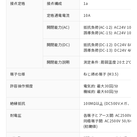
非含有に対応した製品が提供可能な商品で
接点定格
接点構成
1a
す。
対応予定：EU RoHS指令（10物質）の非含
定格通電電流
10A
ご利用条件
有に対応した製品に切り替える予定のある
商品です。
開閉能力(AC)
抵抗負荷(AC-12): AC24V 10A/A
誘導負荷(AC-15): AC24V 10A/AC
対応予定なし：EU RoHS指令（10物質）の
以下の条件をお読みいただき、同意のうえ
非含有に非対応の商品で、対応品を出す予
ご利用ください。
開閉能力(DC)
抵抗負荷(DC-12): DC24V 8A/DC
定はありません。
誘導負荷(DC-13): DC24V 4A/DC
調査・確認中：EU RoHS指令（10物質）の
本サービスは、当社制御機器事業取扱
※1 中国RoHS○×表
非含有の対応状況を調査中または確認中の
商品の当社在庫状況および標準価格
開閉能力説明
測定条件: 周囲温度 20±2℃、
商品です。
(税抜)を提供させていただくもので
「○」：最大均質材料含有率が中国RoHSの
非該当品：ライセンス料など無形物で、有
端子仕様
ねじ締め端子 (M3.5)
す。
基準値以下であることを示します。
害物質有無と関係のない商品です。
当社制御機器事業取扱商品の中には、
「×」：最大均質材料含有率が中国RoHSの
仕入先様の事情により、非含有部品として
許容操作頻度
電気的: 最大30回/分
本サービスの対象外となる商品もある
基準値を超えていることを示します。
いたものが、含有品と判明した場合などや
機械的: 最大60回/分
当社は、これら貴社製品のうち、外国
ことをご了承ください。
「－」：未確認です。当社販売部門へお問
むを得ず変更することがあります。
為替および外国貿易法に定める商品
在庫状況および標準価格照会結果は、
い合わせください。
絶縁抵抗
100MΩ以上 (DC500Vメガ、
（以下｢規制貨物等」という）を輸出
記載している更新日時点での社内デー
*EU RoHS指令（10物質）：
または国外への提供する場合は、日本
記
タに基づき作成されるものであり、閲
説明
耐電圧
鉛(Pb) 1000ppm以下、 水銀(Hg) 1000ppm以下、 カド
各端子とアース間: AC2500V 50/
*中国RoHS10物質の基準値 (GB/T26572)：
国政府の輸出許可(または役務取引許
号
覧された時点での実際の在庫および標
ミウム(Cd) 100ppm以下、
Pb(鉛) :1000ppm、 Hg(水銀) : 1000ppm、 Cd(カドミウ
同極端子間: AC2500V 50/60
可)を取得するなどの必要な手続きを
六価クロム(Cr(Ⅵ)) 1000ppm以下、ポリ臭化ビフェニル
ム) : 100ppm、
準価格とは異なる場合があることをご
(初期値)
類(PBB) 1000ppm以下、ポリ臭化ジフェニルエーテル類
Cr(Ⅵ)(六価クロム) : 1000ppm、 PBBs(ポリ臭化ビフェ
とります。
了承ください。
(PBDE) 1000ppm以下、フタル酸ビス(2-エチルヘキシ
○
一定数以上の在庫あり
ニル類) : 1000ppm、 PBDEs(ポリ臭化ジフェニルエーテ