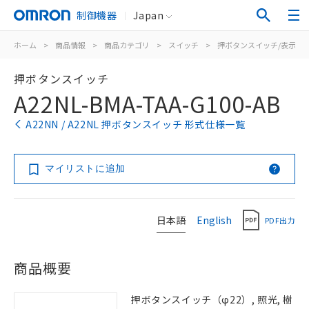
制御機器
Japan
ホーム
>
商品情報
>
商品カテゴリ
>
スイッチ
>
押ボタンスイッチ/表示灯
押ボタンスイッチ
A22NL-BMA-TAA-G100-AB
A22NN / A22NL 押ボタンスイッチ 形式仕様一覧
マイリストに追加
日本語
English
PDF出力
商品概要
押ボタンスイッチ（φ22）, 照光, 樹