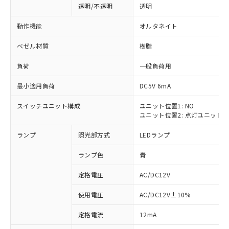
透明/不透明
透明
動作機能
オルタネイト
ベゼル材質
樹脂
負荷
一般負荷用
最小適用負荷
DC5V 6mA
スイッチユニット構成
ユニット位置1: NO
ユニット位置2: 点灯ユニット
ランプ
照光部方式
LEDランプ
ランプ色
青
定格電圧
AC/DC12V
使用電圧
AC/DC12V±10%
※1 対応状況
定格電流
12mA
対応済み：EU RoHS指令（10物質）の