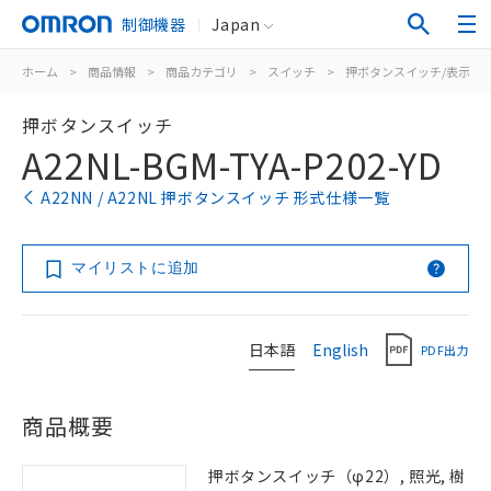
制御機器
Japan
ホーム
>
商品情報
>
商品カテゴリ
>
スイッチ
>
押ボタンスイッチ/表示灯
押ボタンスイッチ
A22NL-BGM-TYA-P202-YD
A22NN / A22NL 押ボタンスイッチ 形式仕様一覧
マイリストに追加
日本語
English
PDF出力
商品概要
押ボタンスイッチ（φ22）, 照光, 樹