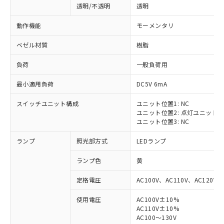
透明/不透明
透明
動作機能
モーメンタリ
ベゼル材質
樹脂
負荷
一般負荷用
最小適用負荷
DC5V 6mA
スイッチユニット構成
ユニット位置1: NC
ユニット位置2: 点灯ユニット
ユニット位置3: NC
ランプ
照光部方式
LEDランプ
ランプ色
黄
定格電圧
AC100V、AC110V、AC120V
使用電圧
AC100V±10%
※1 対応状況
AC110V±10%
AC100～130V