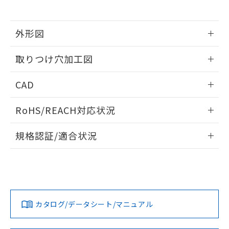
※当社の共同利用者とは、
"個人情報
51物質の非含有証明書（当社基準）
の共同利用に関して"
の「1.共同利
※本証明書は発行日時点で非含有を証明す
用者の範囲」に記載されている法人を
るもので、過去に遡って非含有を証明する
外形図
指します。
ものではありません。
情報更新：2026/05/21
また、RoHS指令のフタル酸エステル類４
取りつけ穴加工図
物質の対応では、対応完了までの期間は出
荷製品に未対応品が混在することから備考
情報更新：2026/05/21
CAD
欄に対応日を記載しておりました。
既に当社にて対応品への在庫切替を完了
ログイン/会員登録いただくと、CADデータをダウンロー
していることから、特段のことがない限
RoHS/REACH対応状況
ドすることができます。
り、2022年1月12日より割愛しておりま
す。
情報更新：2026/7/29
規格認証/適合状況
ログイン/会員登録
EU RoHS
注意事項・凡例
A22NL-BGM-TYA-P202-YDについての規格認証/適合状況に
ついては、「カスタマーサポートセンタ お客様相談室」また
は貴社担当オムロン営業員または販売店にお問い合わせくだ
対応状況
対応予定月
※1
※2
さい。
ダウンロードデータをご利用いただく前に、以下を必ずお読
みください。
カタログ/データシート/マニュアル
対応済み
ソフトウェアの使用条件
お問い合わせ