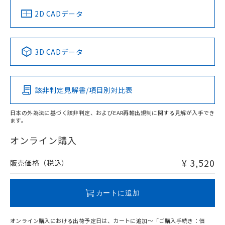
中国 RoHS
注意事項・凡例
2D CADデータ
中国 RoHS表
※1 ※2
3D CADデータ
Pb
Hg
Cd
Cr(VI)
該非判定見解書/項目別対比表
O
O
O
O
日本の外為法に基づく該非判定、およびEAR再輸出規制に関する見解が入手でき
ます。
"対応済み"や非含有の記載がされた商品であっても、流通
在庫等で未対応品が混在する可能性があります。
オンライン購入
非含有品が必要な際は、弊社営業部門もしくは販売店へお
問い合わせください。
¥ 3,520
販売価格（税込）
この製品のRoHS/REACH対応状況ページへ
カートに追加
オンライン購入における出荷予定日は、カートに追加～「ご購入手続き：価