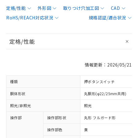
定格/性能
外形図
取りつけ穴加工図
CAD
RoHS/REACH対応状況
規格認証/適合状況
定格/性能
情報更新：2026/05/21
種類
押ボタンスイッチ
胴体形状
丸胴形(φ22/25mm共用)
照光/非照光
照光
操作部
操作部形状
丸形 フルガード形
操作部色
黄