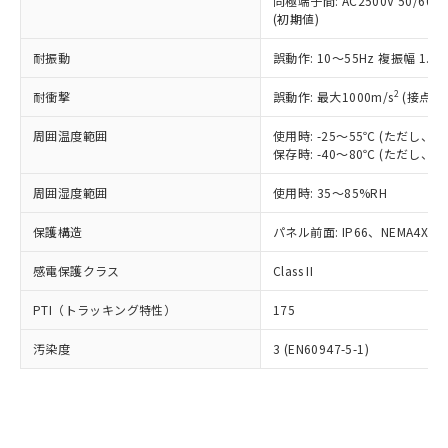
類(PBB) 1000ppm以下、ポリ臭化ジフェニルエーテル類
同極端子間: AC2500V 50/60
Cr(Ⅵ)(六価クロム) : 1000ppm、 PBBs(ポリ臭化ビフェ
とります。
了承ください。
(PBDE) 1000ppm以下、フタル酸ビス(2-エチルヘキシ
○
一定数以上の在庫あり
ニル類) : 1000ppm、 PBDEs(ポリ臭化ジフェニルエーテ
(初期値)
当社は規制貨物を破棄する場合は、完
ル) (DEHP)(別名：DOP) 1000ppm以下、フタル酸ブチ
正式な納期状況および標準価格はお客
ル類) : 1000ppm、
ルベンジル（BBP） 1000ppm以下、フタル酸ジブチル
全に破砕するなど、違法に輸出されな
DBP(フタル酸ジブチル) : 1000ppm、 DIBP(フタル酸ジ
様のお取引先、またはお客様担当のオ
耐振動
誤動作: 10～55Hz 複振幅 1.
（DBP） 1000ppm以下、フタル酸ジイソブチル
イソブチル) : 1000ppm、 BBP(フタル酸ブチルベンジ
△
一定数には満たないが在庫あり
いよう必要な手段を講じます。
ムロン制御機器販売店・当社販売員に
(DIBP) 1000ppm以下
ル) : 1000ppm、
当社は貴社製品を、核兵器、ミサイ
但し、RoHS指令で産業用監視および制御機器に対する
DEHP(フタル酸ビス(2-エチルヘキシル)) : 1000ppm
ご相談ください。
2
耐衝撃
誤動作: 最大1000m/s
(接点開
適用除外項目は除く。
ル、化学兵器、生物兵器またはその他
－
在庫なし(最新の在庫状況につ
オムロン制御機器販売店や当社販売拠
フタル酸エステル類の４物質については閾値を超える意
武器並びにこれらの製造装置等に一切
いては、お客様のお取引先、ま
周囲温度範囲
図的な使用がないことを確認しています。
使用時: -25～55℃ (ただし
点は「
販売ネットワーク
」をご確認
※2 環境保護使用期限
使用いたしません。
保存時: -40～80℃ (ただし
たはお客様担当のオムロン制御
ください。
当社は、貴社製品を第三者に販売する
機器販売店・当社販売員にご確
在庫状況および標準価格結果を当社の
※2 対応予定月
「ｅ」：有害物質（10物質）のすべてが基
周囲湿度範囲
使用時: 35～85%RH
場合は、上記1、2および3の内容を当
認ください)
事前の承諾なく第三者に漏洩または開
準値以下であることを示します。
該第三者に通知します。また当社は、
示しないようお願いします。
保護構造
パネル前面: IP66、NEMA4X, N
部品在庫の切り替え状況などにより、予定
「10」：通常の使用状況下において有害物
販売先および販売に係わる関係者が違
マイパーツ機能（部品リスト作成サー
空
受注生産機種、また在庫状況の
月が前後することがあります。
質が外部に漏えいし、環境に深刻な影響を
法に輸出するおそれがある場合は、取
ビス）をご利用いただくには、I-Web
白
情報を公開していない機種
感電保護クラス
Class II
及ぼさない年数を意味します。
り引きをいたしません。
メンバーズにご登録されている必要が
「－」：未確認です。当社販売部門へお問
あります。
PTI（トラッキング特性）
175
い合わせください。
お客様が当ウェブサイト上で当社にご
※3 非含有証明書ダウンロード
登録された部品リストについて、当社
汚染度
3 (EN60947-5-1)
および当社の共同利用者が、当社の製
下記の非含有証明書をダウンロードするこ
品・サービスに関するお客様との取
とができます。
合意する
キャンセル
引・商談に必要な範囲で利用すること
をご了承ください。
EU RoHS指令（10物質）の非含有証明書