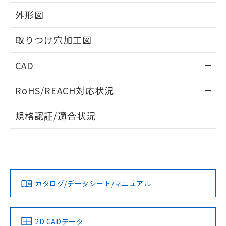
51物質の非含有証明書（当社基準）
の共同利用に関して"
の「1.共同利
※本証明書は発行日時点で非含有を証明す
外形図
用者の範囲」に記載されている法人を
るもので、過去に遡って非含有を証明する
指します。
ものではありません。
情報更新：2026/05/21
取りつけ穴加工図
また、RoHS指令のフタル酸エステル類４
物質の対応では、対応完了までの期間は出
情報更新：2026/05/21
CAD
荷製品に未対応品が混在することから備考
欄に対応日を記載しておりました。
ログイン/会員登録いただくと、CADデータをダウンロー
既に当社にて対応品への在庫切替を完了
RoHS/REACH対応状況
ドすることができます。
していることから、特段のことがない限
り、2022年1月12日より割愛しておりま
情報更新：2026/7/29
規格認証/適合状況
す。
ログイン/会員登録
EU RoHS
注意事項・凡例
A22NL-BGM-TYA-P202-YBについての規格認証/適合状況に
ついては、「カスタマーサポートセンタ お客様相談室」また
は貴社担当オムロン営業員または販売店にお問い合わせくだ
対応状況
対応予定月
※1
※2
さい。
ダウンロードデータをご利用いただく前に、以下を必ずお読
みください。
カタログ/データシート/マニュアル
対応済み
ソフトウェアの使用条件
お問い合わせ
中国 RoHS
注意事項・凡例
2D CADデータ