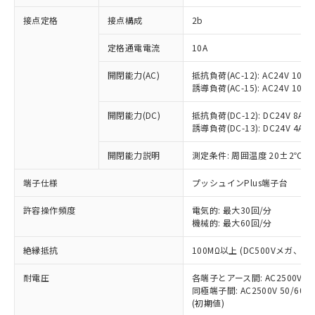
非含有に対応した製品が提供可能な商品で
接点定格
接点構成
2b
す。
対応予定：EU RoHS指令（10物質）の非含
ご利用条件
定格通電電流
10A
有に対応した製品に切り替える予定のある
商品です。
開閉能力(AC)
抵抗負荷(AC-12): AC24V 10A/A
対応予定なし：EU RoHS指令（10物質）の
誘導負荷(AC-15): AC24V 10A/AC
以下の条件をお読みいただき、同意のうえ
非含有に非対応の商品で、対応品を出す予
ご利用ください。
定はありません。
開閉能力(DC)
抵抗負荷(DC-12): DC24V 8A/DC
調査・確認中：EU RoHS指令（10物質）の
誘導負荷(DC-13): DC24V 4A/DC
本サービスは、当社制御機器事業取扱
※1 中国RoHS○×表
非含有の対応状況を調査中または確認中の
商品の当社在庫状況および標準価格
開閉能力説明
測定条件: 周囲温度 20±2℃、
商品です。
(税抜)を提供させていただくもので
「○」：最大均質材料含有率が中国RoHSの
非該当品：ライセンス料など無形物で、有
す。
端子仕様
プッシュインPlus端子台
基準値以下であることを示します。
害物質有無と関係のない商品です。
当社制御機器事業取扱商品の中には、
「×」：最大均質材料含有率が中国RoHSの
仕入先様の事情により、非含有部品として
本サービスの対象外となる商品もある
許容操作頻度
電気的: 最大30回/分
基準値を超えていることを示します。
いたものが、含有品と判明した場合などや
当社は、これら貴社製品のうち、外国
ことをご了承ください。
機械的: 最大60回/分
「－」：未確認です。当社販売部門へお問
むを得ず変更することがあります。
為替および外国貿易法に定める商品
在庫状況および標準価格照会結果は、
い合わせください。
（以下｢規制貨物等」という）を輸出
絶縁抵抗
100MΩ以上 (DC500Vメガ、
記載している更新日時点での社内デー
*EU RoHS指令（10物質）：
または国外への提供する場合は、日本
記
タに基づき作成されるものであり、閲
説明
鉛(Pb) 1000ppm以下、 水銀(Hg) 1000ppm以下、 カド
*中国RoHS10物質の基準値 (GB/T26572)：
国政府の輸出許可(または役務取引許
耐電圧
各端子とアース間: AC2500V 50/
号
覧された時点での実際の在庫および標
ミウム(Cd) 100ppm以下、
Pb(鉛) :1000ppm、 Hg(水銀) : 1000ppm、 Cd(カドミウ
同極端子間: AC2500V 50/60
可)を取得するなどの必要な手続きを
六価クロム(Cr(Ⅵ)) 1000ppm以下、ポリ臭化ビフェニル
ム) : 100ppm、
準価格とは異なる場合があることをご
類(PBB) 1000ppm以下、ポリ臭化ジフェニルエーテル類
(初期値)
Cr(Ⅵ)(六価クロム) : 1000ppm、 PBBs(ポリ臭化ビフェ
とります。
了承ください。
(PBDE) 1000ppm以下、フタル酸ビス(2-エチルヘキシ