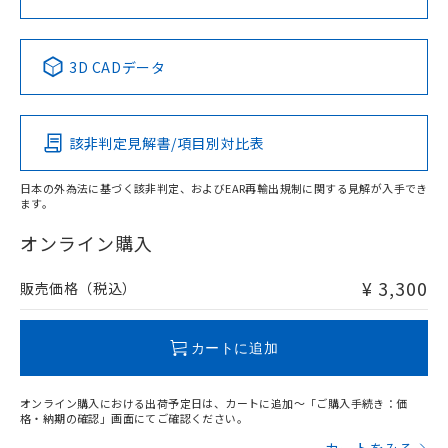
中国 RoHS表
※1 ※2
3D CADデータ
Pb
Hg
Cd
Cr(VI)
該非判定見解書/項目別対比表
X
O
O
O
日本の外為法に基づく該非判定、およびEAR再輸出規制に関する見解が入手でき
ます。
"対応済み"や非含有の記載がされた商品であっても、流通
在庫等で未対応品が混在する可能性があります。
オンライン購入
非含有品が必要な際は、弊社営業部門もしくは販売店へお
問い合わせください。
¥ 3,300
販売価格（税込）
この製品のRoHS/REACH対応状況ページへ
カートに追加
オンライン購入における出荷予定日は、カートに追加～「ご購入手続き：価
格・納期の確認」画面にてご確認ください。