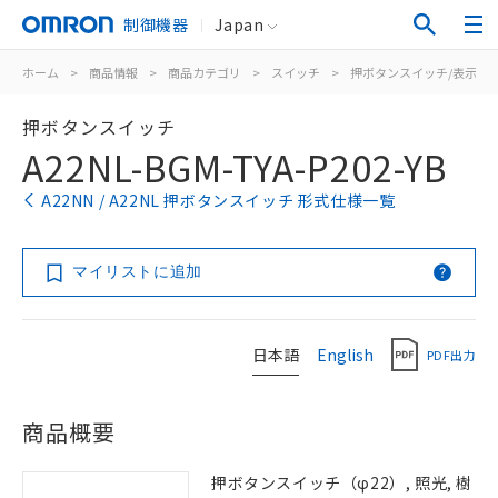
制御機器
Japan
ホーム
>
商品情報
>
商品カテゴリ
>
スイッチ
>
押ボタンスイッチ/表示灯
押ボタンスイッチ
A22NL-BGM-TYA-P202-YB
A22NN / A22NL 押ボタンスイッチ 形式仕様一覧
マイリストに追加
日本語
English
PDF出力
商品概要
押ボタンスイッチ（φ22）, 照光, 樹