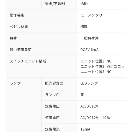
透明/不透明
透明
動作機能
モーメンタリ
ベゼル材質
樹脂
負荷
一般負荷用
最小適用負荷
DC5V 6mA
スイッチユニット構成
ユニット位置1: NC
ユニット位置2: 点灯ユニット
ユニット位置3: NC
ランプ
照光部方式
LEDランプ
ランプ色
黄
定格電圧
AC/DC12V
※1 対応状況
使用電圧
AC/DC12V±10%
定格電流
12mA
対応済み：EU RoHS指令（10物質）の