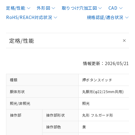
定格/性能
外形図
取りつけ穴加工図
CAD
RoHS/REACH対応状況
規格認証/適合状況
定格/性能
情報更新：2026/05/21
種類
押ボタンスイッチ
胴体形状
丸胴形(φ22/25mm共用)
照光/非照光
照光
操作部
操作部形状
丸形 フルガード形
操作部色
黄