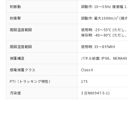
○
一定数以上の在庫あり
ニル類) : 1000ppm、 PBDEs(ポリ臭化ジフェニルエーテ
当社は規制貨物を破棄する場合は、完
ル) (DEHP)(別名：DOP) 1000ppm以下、フタル酸ブチ
正式な納期状況および標準価格はお客
ル類) : 1000ppm、
耐振動
誤動作: 10～55Hz 複振幅 1.
ルベンジル（BBP） 1000ppm以下、フタル酸ジブチル
全に破砕するなど、違法に輸出されな
DBP(フタル酸ジブチル) : 1000ppm、 DIBP(フタル酸ジ
様のお取引先、またはお客様担当のオ
（DBP） 1000ppm以下、フタル酸ジイソブチル
イソブチル) : 1000ppm、 BBP(フタル酸ブチルベンジ
△
一定数には満たないが在庫あり
いよう必要な手段を講じます。
ムロン制御機器販売店・当社販売員に
(DIBP) 1000ppm以下
2
耐衝撃
ル) : 1000ppm、
誤動作: 最大1000m/s
(接点開
当社は貴社製品を、核兵器、ミサイ
但し、RoHS指令で産業用監視および制御機器に対する
DEHP(フタル酸ビス(2-エチルヘキシル)) : 1000ppm
ご相談ください。
適用除外項目は除く。
ル、化学兵器、生物兵器またはその他
－
在庫なし(最新の在庫状況につ
オムロン制御機器販売店や当社販売拠
周囲温度範囲
使用時: -25～55℃ (ただし
フタル酸エステル類の４物質については閾値を超える意
武器並びにこれらの製造装置等に一切
いては、お客様のお取引先、ま
図的な使用がないことを確認しています。
保存時: -40～80℃ (ただし
点は「
販売ネットワーク
」をご確認
※2 環境保護使用期限
使用いたしません。
たはお客様担当のオムロン制御
ください。
当社は、貴社製品を第三者に販売する
周囲湿度範囲
使用時: 35～85%RH
機器販売店・当社販売員にご確
在庫状況および標準価格結果を当社の
※2 対応予定月
「ｅ」：有害物質（10物質）のすべてが基
場合は、上記1、2および3の内容を当
認ください)
事前の承諾なく第三者に漏洩または開
準値以下であることを示します。
保護構造
パネル前面: IP66、NEMA4X, N
該第三者に通知します。また当社は、
示しないようお願いします。
部品在庫の切り替え状況などにより、予定
「10」：通常の使用状況下において有害物
販売先および販売に係わる関係者が違
マイパーツ機能（部品リスト作成サー
空
受注生産機種、また在庫状況の
感電保護クラス
Class II
月が前後することがあります。
質が外部に漏えいし、環境に深刻な影響を
法に輸出するおそれがある場合は、取
ビス）をご利用いただくには、I-Web
白
情報を公開していない機種
及ぼさない年数を意味します。
り引きをいたしません。
メンバーズにご登録されている必要が
PTI（トラッキング特性）
175
「－」：未確認です。当社販売部門へお問
あります。
い合わせください。
お客様が当ウェブサイト上で当社にご
汚染度
3 (EN60947-5-1)
※3 非含有証明書ダウンロード
登録された部品リストについて、当社
および当社の共同利用者が、当社の製
下記の非含有証明書をダウンロードするこ
品・サービスに関するお客様との取
とができます。
合意する
キャンセル
引・商談に必要な範囲で利用すること
をご了承ください。
EU RoHS指令（10物質）の非含有証明書
※当社の共同利用者とは、
"個人情報