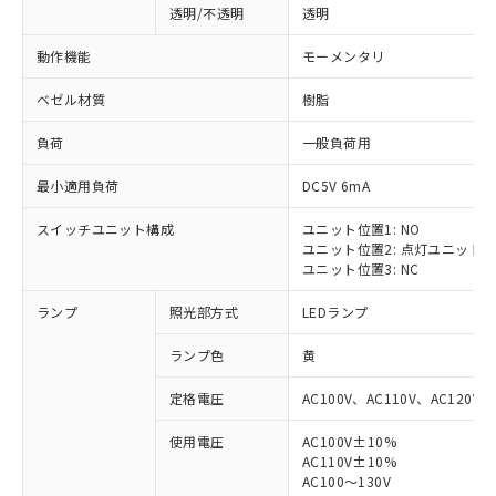
透明/不透明
透明
動作機能
モーメンタリ
ベゼル材質
樹脂
負荷
一般負荷用
最小適用負荷
DC5V 6mA
スイッチユニット構成
ユニット位置1: NO
ユニット位置2: 点灯ユニット
ユニット位置3: NC
ランプ
照光部方式
LEDランプ
ランプ色
黄
定格電圧
AC100V、AC110V、AC120V
使用電圧
AC100V±10%
AC110V±10%
AC100～130V