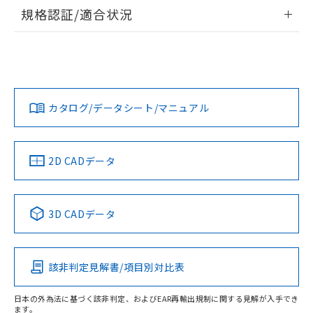
情報更新：2026/7/29
規格認証/適合状況
ログイン/会員登録
EU RoHS
注意事項・凡例
A22NL-BGM-TYA-P102-YDについての規格認証/適合状況に
ついては、「カスタマーサポートセンタ お客様相談室」また
は貴社担当オムロン営業員または販売店にお問い合わせくだ
対応状況
対応予定月
※1
※2
さい。
ダウンロードデータをご利用いただく前に、以下を必ずお読
みください。
カタログ/データシート/マニュアル
対応済み
ソフトウェアの使用条件
お問い合わせ
中国 RoHS
注意事項・凡例
2D CADデータ
中国 RoHS表
※1 ※2
3D CADデータ
Pb
Hg
Cd
Cr(VI)
該非判定見解書/項目別対比表
O
O
O
O
日本の外為法に基づく該非判定、およびEAR再輸出規制に関する見解が入手でき
ます。