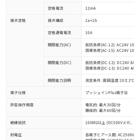
定格電流
12mA
接点定格
接点構成
1a+1b
※1 対応状況
定格通電電流
10A
対応済み：EU RoHS指令（10物質）の
非含有に対応した製品が提供可能な商品で
開閉能力(AC)
抵抗負荷(AC-12): AC24V 10A/A
す。
誘導負荷(AC-15): AC24V 10A/AC
対応予定：EU RoHS指令（10物質）の非含
ご利用条件
有に対応した製品に切り替える予定のある
開閉能力(DC)
抵抗負荷(DC-12): DC24V 8A/DC
商品です。
誘導負荷(DC-13): DC24V 4A/DC
対応予定なし：EU RoHS指令（10物質）の
以下の条件をお読みいただき、同意のうえ
開閉能力説明
測定条件: 周囲温度 20±2℃、
非含有に非対応の商品で、対応品を出す予
ご利用ください。
定はありません。
端子仕様
プッシュインPlus端子台
調査・確認中：EU RoHS指令（10物質）の
本サービスは、当社制御機器事業取扱
※1 中国RoHS○×表
非含有の対応状況を調査中または確認中の
商品の当社在庫状況および標準価格
許容操作頻度
電気的: 最大30回/分
商品です。
(税抜)を提供させていただくもので
機械的: 最大60回/分
「○」：最大均質材料含有率が中国RoHSの
非該当品：ライセンス料など無形物で、有
す。
基準値以下であることを示します。
害物質有無と関係のない商品です。
絶縁抵抗
100MΩ以上 (DC500Vメガ、
当社制御機器事業取扱商品の中には、
「×」：最大均質材料含有率が中国RoHSの
仕入先様の事情により、非含有部品として
本サービスの対象外となる商品もある
基準値を超えていることを示します。
いたものが、含有品と判明した場合などや
当社は、これら貴社製品のうち、外国
耐電圧
各端子とアース間: AC2500V 50/
ことをご了承ください。
「－」：未確認です。当社販売部門へお問
むを得ず変更することがあります。