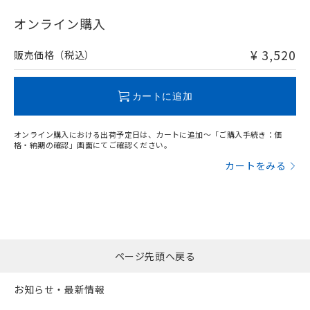
"対応済み"や非含有の記載がされた商品であっても、流通
在庫等で未対応品が混在する可能性があります。
オンライン購入
非含有品が必要な際は、弊社営業部門もしくは販売店へお
問い合わせください。
¥ 3,520
販売価格（税込）
この製品のRoHS/REACH対応状況ページへ
カートに追加
オンライン購入における出荷予定日は、カートに追加～「ご購入手続き：価
格・納期の確認」画面にてご確認ください。
カートをみる
ページ先頭へ戻る
お知らせ・最新情報