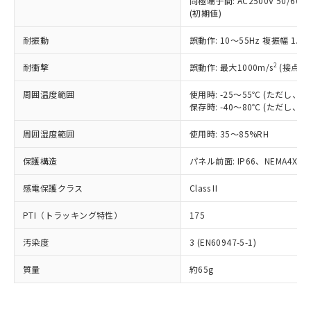
同極端子間: AC2500V 50/60
為替および外国貿易法に定める商品
在庫状況および標準価格照会結果は、
い合わせください。
(初期値)
（以下｢規制貨物等」という）を輸出
記載している更新日時点での社内デー
*EU RoHS指令（10物質）：
または国外への提供する場合は、日本
記
タに基づき作成されるものであり、閲
説明
鉛(Pb) 1000ppm以下、 水銀(Hg) 1000ppm以下、 カド
耐振動
誤動作: 10～55Hz 複振幅 1.
*中国RoHS10物質の基準値 (GB/T26572)：
国政府の輸出許可(または役務取引許
号
覧された時点での実際の在庫および標
ミウム(Cd) 100ppm以下、
Pb(鉛) :1000ppm、 Hg(水銀) : 1000ppm、 Cd(カドミウ
可)を取得するなどの必要な手続きを
六価クロム(Cr(Ⅵ)) 1000ppm以下、ポリ臭化ビフェニル
ム) : 100ppm、
準価格とは異なる場合があることをご
2
耐衝撃
誤動作: 最大1000m/s
(接点開
類(PBB) 1000ppm以下、ポリ臭化ジフェニルエーテル類
Cr(Ⅵ)(六価クロム) : 1000ppm、 PBBs(ポリ臭化ビフェ
とります。
了承ください。
(PBDE) 1000ppm以下、フタル酸ビス(2-エチルヘキシ
○
一定数以上の在庫あり
ニル類) : 1000ppm、 PBDEs(ポリ臭化ジフェニルエーテ
当社は規制貨物を破棄する場合は、完
ル) (DEHP)(別名：DOP) 1000ppm以下、フタル酸ブチ
正式な納期状況および標準価格はお客
ル類) : 1000ppm、
周囲温度範囲
使用時: -25～55℃ (ただし
ルベンジル（BBP） 1000ppm以下、フタル酸ジブチル
全に破砕するなど、違法に輸出されな
DBP(フタル酸ジブチル) : 1000ppm、 DIBP(フタル酸ジ
保存時: -40～80℃ (ただし
様のお取引先、またはお客様担当のオ
（DBP） 1000ppm以下、フタル酸ジイソブチル
イソブチル) : 1000ppm、 BBP(フタル酸ブチルベンジ
△
一定数には満たないが在庫あり
いよう必要な手段を講じます。
ムロン制御機器販売店・当社販売員に
(DIBP) 1000ppm以下
ル) : 1000ppm、
当社は貴社製品を、核兵器、ミサイ
但し、RoHS指令で産業用監視および制御機器に対する
周囲湿度範囲
使用時: 35～85%RH
DEHP(フタル酸ビス(2-エチルヘキシル)) : 1000ppm
ご相談ください。
適用除外項目は除く。
ル、化学兵器、生物兵器またはその他
－
在庫なし(最新の在庫状況につ
オムロン制御機器販売店や当社販売拠
フタル酸エステル類の４物質については閾値を超える意
保護構造
パネル前面: IP66、NEMA4X, N
武器並びにこれらの製造装置等に一切
いては、お客様のお取引先、ま
図的な使用がないことを確認しています。
点は「
販売ネットワーク
」をご確認
※2 環境保護使用期限
使用いたしません。
たはお客様担当のオムロン制御
ください。
感電保護クラス
Class II
当社は、貴社製品を第三者に販売する
機器販売店・当社販売員にご確
在庫状況および標準価格結果を当社の
※2 対応予定月
「ｅ」：有害物質（10物質）のすべてが基
場合は、上記1、2および3の内容を当
認ください)
事前の承諾なく第三者に漏洩または開
PTI（トラッキング特性）
175
準値以下であることを示します。
該第三者に通知します。また当社は、
示しないようお願いします。
部品在庫の切り替え状況などにより、予定
「10」：通常の使用状況下において有害物
販売先および販売に係わる関係者が違
マイパーツ機能（部品リスト作成サー
空
受注生産機種、また在庫状況の
汚染度
3 (EN60947-5-1)
月が前後することがあります。
質が外部に漏えいし、環境に深刻な影響を
法に輸出するおそれがある場合は、取
ビス）をご利用いただくには、I-Web
白
情報を公開していない機種
及ぼさない年数を意味します。
り引きをいたしません。
メンバーズにご登録されている必要が
質量
約65g
「－」：未確認です。当社販売部門へお問
あります。
い合わせください。
お客様が当ウェブサイト上で当社にご
※3 非含有証明書ダウンロード