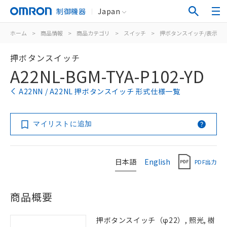
制御機器
Japan
ホーム
>
商品情報
>
商品カテゴリ
>
スイッチ
>
押ボタンスイッチ/表示灯
押ボタンスイッチ
A22NL-BGM-TYA-P102-YD
A22NN / A22NL 押ボタンスイッチ 形式仕様一覧
マイリストに追加
日本語
English
PDF出力
商品概要
押ボタンスイッチ（φ22）, 照光, 樹