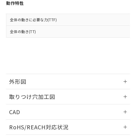
登録された部品リストについて、当社
動作特性
および当社の共同利用者が、当社の製
下記の非含有証明書をダウンロードするこ
品・サービスに関するお客様との取
とができます。
合意する
キャンセル
引・商談に必要な範囲で利用すること
全体の動きに必要な力(TTF)
をご了承ください。
EU RoHS指令（10物質）の非含有証明書
全体の動き(TT)
※当社の共同利用者とは、
"個人情報
51物質の非含有証明書（当社基準）
の共同利用に関して"
の「1.共同利
※本証明書は発行日時点で非含有を証明す
用者の範囲」に記載されている法人を
るもので、過去に遡って非含有を証明する
指します。
ものではありません。
また、RoHS指令のフタル酸エステル類４
物質の対応では、対応完了までの期間は出
荷製品に未対応品が混在することから備考
外形図
欄に対応日を記載しておりました。
既に当社にて対応品への在庫切替を完了
情報更新：2026/05/21
していることから、特段のことがない限
取りつけ穴加工図
り、2022年1月12日より割愛しておりま
す。
情報更新：2026/05/21
CAD
ログイン/会員登録いただくと、CADデータをダウンロー
RoHS/REACH対応状況
ドすることができます。