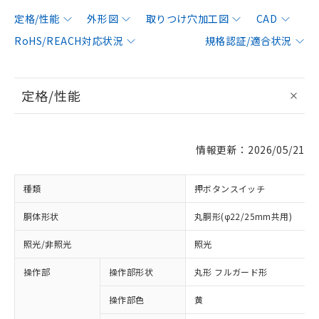
定格/性能
外形図
取りつけ穴加工図
CAD
RoHS/REACH対応状況
規格認証/適合状況
定格/性能
情報更新：2026/05/21
種類
押ボタンスイッチ
胴体形状
丸胴形(φ22/25mm共用)
照光/非照光
照光
操作部
操作部形状
丸形 フルガード形
操作部色
黄