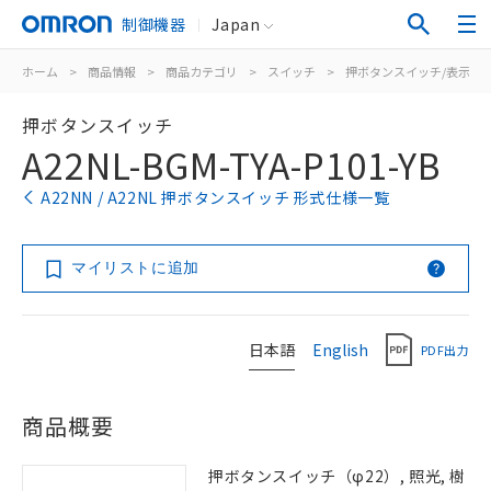
制御機器
Japan
ホーム
>
商品情報
>
商品カテゴリ
>
スイッチ
>
押ボタンスイッチ/表示灯
押ボタンスイッチ
A22NL-BGM-TYA-P101-YB
A22NN / A22NL 押ボタンスイッチ 形式仕様一覧
マイリストに追加
日本語
English
PDF出力
商品概要
押ボタンスイッチ（φ22）, 照光, 樹