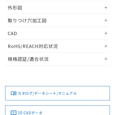
51物質の非含有証明書（当社基準）
の共同利用に関して"
の「1.共同利
※本証明書は発行日時点で非含有を証明す
外形図
用者の範囲」に記載されている法人を
るもので、過去に遡って非含有を証明する
指します。
ものではありません。
情報更新：2026/05/21
取りつけ穴加工図
また、RoHS指令のフタル酸エステル類４
物質の対応では、対応完了までの期間は出
情報更新：2026/05/21
CAD
荷製品に未対応品が混在することから備考
欄に対応日を記載しておりました。
ログイン/会員登録いただくと、CADデータをダウンロー
既に当社にて対応品への在庫切替を完了
RoHS/REACH対応状況
ドすることができます。
していることから、特段のことがない限
り、2022年1月12日より割愛しておりま
情報更新：2026/7/29
規格認証/適合状況
す。
ログイン/会員登録
EU RoHS
注意事項・凡例
A22NL-BGM-TYA-P101-YBについての規格認証/適合状況に
ついては、「カスタマーサポートセンタ お客様相談室」また
は貴社担当オムロン営業員または販売店にお問い合わせくだ
対応状況
対応予定月
※1
※2
さい。
ダウンロードデータをご利用いただく前に、以下を必ずお読
みください。
カタログ/データシート/マニュアル
対応済み
ソフトウェアの使用条件
お問い合わせ
中国 RoHS
注意事項・凡例
2D CADデータ