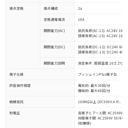
非含有に対応した製品が提供可能な商品で
接点定格
接点構成
2a
す。
対応予定：EU RoHS指令（10物質）の非含
ご利用条件
定格通電電流
10A
有に対応した製品に切り替える予定のある
商品です。
開閉能力(AC)
抵抗負荷(AC-12): AC24V 10A/A
対応予定なし：EU RoHS指令（10物質）の
誘導負荷(AC-15): AC24V 10A/AC
以下の条件をお読みいただき、同意のうえ
非含有に非対応の商品で、対応品を出す予
ご利用ください。
定はありません。
開閉能力(DC)
抵抗負荷(DC-12): DC24V 8A/DC
調査・確認中：EU RoHS指令（10物質）の
誘導負荷(DC-13): DC24V 4A/DC
本サービスは、当社制御機器事業取扱
※1 中国RoHS○×表
非含有の対応状況を調査中または確認中の
商品の当社在庫状況および標準価格
開閉能力説明
測定条件: 周囲温度 20±2℃、
商品です。
(税抜)を提供させていただくもので
「○」：最大均質材料含有率が中国RoHSの
非該当品：ライセンス料など無形物で、有
す。
端子仕様
プッシュインPlus端子台
基準値以下であることを示します。
害物質有無と関係のない商品です。
当社制御機器事業取扱商品の中には、
「×」：最大均質材料含有率が中国RoHSの
仕入先様の事情により、非含有部品として
本サービスの対象外となる商品もある
許容操作頻度
電気的: 最大30回/分
基準値を超えていることを示します。
いたものが、含有品と判明した場合などや
当社は、これら貴社製品のうち、外国
ことをご了承ください。
機械的: 最大60回/分
「－」：未確認です。当社販売部門へお問
むを得ず変更することがあります。
為替および外国貿易法に定める商品
在庫状況および標準価格照会結果は、
い合わせください。
（以下｢規制貨物等」という）を輸出
絶縁抵抗
100MΩ以上 (DC500Vメガ、
記載している更新日時点での社内デー
*EU RoHS指令（10物質）：
または国外への提供する場合は、日本
記
タに基づき作成されるものであり、閲
説明
鉛(Pb) 1000ppm以下、 水銀(Hg) 1000ppm以下、 カド
*中国RoHS10物質の基準値 (GB/T26572)：
国政府の輸出許可(または役務取引許
耐電圧
各端子とアース間: AC2500V 50/
号
覧された時点での実際の在庫および標
ミウム(Cd) 100ppm以下、
Pb(鉛) :1000ppm、 Hg(水銀) : 1000ppm、 Cd(カドミウ
同極端子間: AC2500V 50/60
可)を取得するなどの必要な手続きを
六価クロム(Cr(Ⅵ)) 1000ppm以下、ポリ臭化ビフェニル
ム) : 100ppm、
準価格とは異なる場合があることをご
類(PBB) 1000ppm以下、ポリ臭化ジフェニルエーテル類
(初期値)
Cr(Ⅵ)(六価クロム) : 1000ppm、 PBBs(ポリ臭化ビフェ
とります。
了承ください。
(PBDE) 1000ppm以下、フタル酸ビス(2-エチルヘキシ