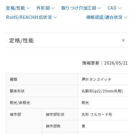
定格/性能
外形図
取りつけ穴加工図
CAD
RoHS/REACH対応状況
規格認証/適合状況
定格/性能
情報更新：2026/05/21
種類
押ボタンスイッチ
胴体形状
丸胴形(φ22/25mm共用)
照光/非照光
照光
操作部
操作部形状
丸形 フルガード形
操作部色
黄