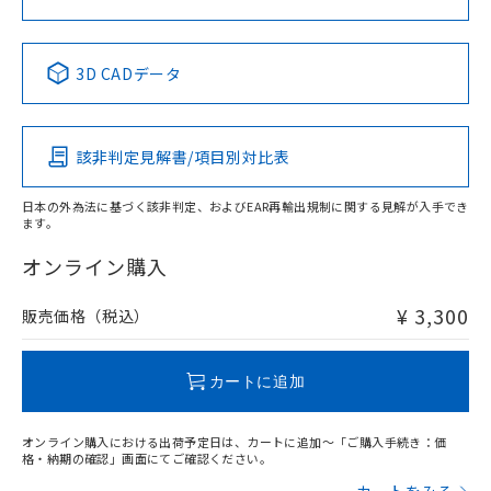
中国 RoHS表
※1 ※2
3D CADデータ
Pb
Hg
Cd
Cr(VI)
該非判定見解書/項目別対比表
X
O
O
O
日本の外為法に基づく該非判定、およびEAR再輸出規制に関する見解が入手でき
ます。
"対応済み"や非含有の記載がされた商品であっても、流通
在庫等で未対応品が混在する可能性があります。
オンライン購入
非含有品が必要な際は、弊社営業部門もしくは販売店へお
問い合わせください。
¥ 3,300
販売価格（税込）
この製品のRoHS/REACH対応状況ページへ
カートに追加
オンライン購入における出荷予定日は、カートに追加～「ご購入手続き：価
格・納期の確認」画面にてご確認ください。