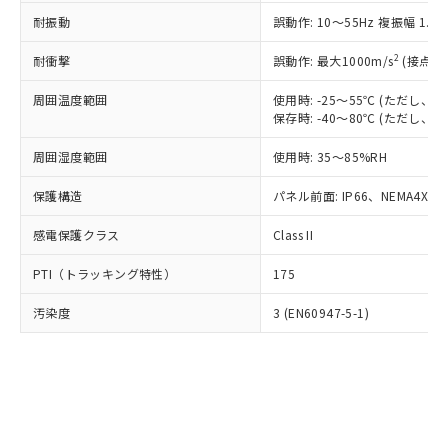
○
一定数以上の在庫あり
ニル類) : 1000ppm、 PBDEs(ポリ臭化ジフェニルエーテ
当社は規制貨物を破棄する場合は、完
ル) (DEHP)(別名：DOP) 1000ppm以下、フタル酸ブチ
正式な納期状況および標準価格はお客
ル類) : 1000ppm、
耐振動
誤動作: 10～55Hz 複振幅 1.
ルベンジル（BBP） 1000ppm以下、フタル酸ジブチル
全に破砕するなど、違法に輸出されな
DBP(フタル酸ジブチル) : 1000ppm、 DIBP(フタル酸ジ
様のお取引先、またはお客様担当のオ
（DBP） 1000ppm以下、フタル酸ジイソブチル
イソブチル) : 1000ppm、 BBP(フタル酸ブチルベンジ
△
一定数には満たないが在庫あり
いよう必要な手段を講じます。
ムロン制御機器販売店・当社販売員に
(DIBP) 1000ppm以下
2
耐衝撃
ル) : 1000ppm、
誤動作: 最大1000m/s
(接点開
当社は貴社製品を、核兵器、ミサイ
但し、RoHS指令で産業用監視および制御機器に対する
DEHP(フタル酸ビス(2-エチルヘキシル)) : 1000ppm
ご相談ください。
適用除外項目は除く。
ル、化学兵器、生物兵器またはその他
－
在庫なし(最新の在庫状況につ
オムロン制御機器販売店や当社販売拠
周囲温度範囲
使用時: -25～55℃ (ただし
フタル酸エステル類の４物質については閾値を超える意
武器並びにこれらの製造装置等に一切
いては、お客様のお取引先、ま
図的な使用がないことを確認しています。
保存時: -40～80℃ (ただし
点は「
販売ネットワーク
」をご確認
※2 環境保護使用期限
使用いたしません。
たはお客様担当のオムロン制御
ください。
当社は、貴社製品を第三者に販売する
周囲湿度範囲
使用時: 35～85%RH
機器販売店・当社販売員にご確
在庫状況および標準価格結果を当社の
※2 対応予定月
「ｅ」：有害物質（10物質）のすべてが基
場合は、上記1、2および3の内容を当
認ください)
事前の承諾なく第三者に漏洩または開
準値以下であることを示します。
保護構造
パネル前面: IP66、NEMA4X, N
該第三者に通知します。また当社は、
示しないようお願いします。
部品在庫の切り替え状況などにより、予定
「10」：通常の使用状況下において有害物
販売先および販売に係わる関係者が違
マイパーツ機能（部品リスト作成サー
空
受注生産機種、また在庫状況の
感電保護クラス
Class II
月が前後することがあります。
質が外部に漏えいし、環境に深刻な影響を
法に輸出するおそれがある場合は、取
ビス）をご利用いただくには、I-Web
白
情報を公開していない機種
及ぼさない年数を意味します。
り引きをいたしません。
メンバーズにご登録されている必要が
PTI（トラッキング特性）
175
「－」：未確認です。当社販売部門へお問
あります。
い合わせください。
お客様が当ウェブサイト上で当社にご
汚染度
3 (EN60947-5-1)
※3 非含有証明書ダウンロード
登録された部品リストについて、当社
および当社の共同利用者が、当社の製
下記の非含有証明書をダウンロードするこ
品・サービスに関するお客様との取
とができます。
合意する
キャンセル
引・商談に必要な範囲で利用すること
をご了承ください。
EU RoHS指令（10物質）の非含有証明書
※当社の共同利用者とは、
"個人情報