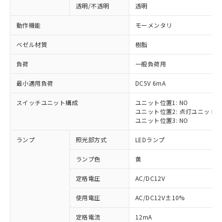
透明/不透明
透明
動作機能
モーメンタリ
ベゼル材質
樹脂
負荷
一般負荷用
最小適用負荷
DC5V 6mA
スイッチユニット構成
ユニット位置1: NO
ユニット位置2: 点灯ユニット
ユニット位置3: NO
ランプ
照光部方式
LEDランプ
ランプ色
黄
定格電圧
AC/DC12V
※1 対応状況
使用電圧
AC/DC12V±10%
定格電流
12mA
対応済み：EU RoHS指令（10物質）の