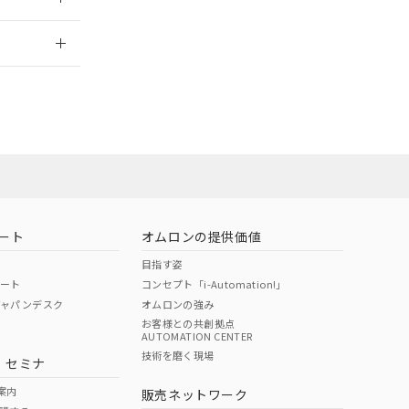
2026/7/29
ート
オムロンの提供価値
目指す姿
ポート
コンセプト「i-Automation!」
ジャパンデスク
オムロンの強み
お客様との共創拠点
AUTOMATION CENTER
DIBP
BBP
DEHP
環境保護
技術を磨く現場
・セミナ
状況ページへ
使用期限
検索ください
案内
販売ネットワーク