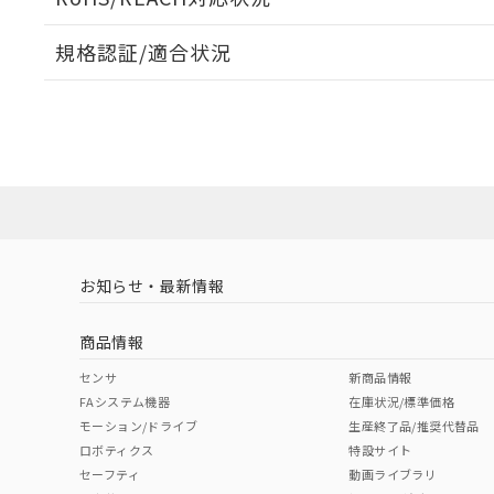
規格認証/適合状況
EU RoHS
注意事項・凡例
UL認証
CSA認証
CEマーキング
ダウンロードデータをご利用いただく前に、以下を必ずお読
Yes
Yes
Yes
対応状況
対応予定月
※1
※2
ソフトウェアの使用条件
対応済み
LR型式承認
DNV型式承認
BV型式承認
KR
（イギリス
（ノルウェー
（フランス
（
お知らせ・最新情報
中国 RoHS
注意事項・凡例
船舶規格）
船舶規格）
船舶規格）
船
商品情報
No
No
No
No
中国 RoHS表
※1 ※2
センサ
新商品情報
FAシステム機器
在庫状況/標準価格
Pb
Hg
Cd
Cr(V
モーション/ドライブ
生産終了品/推奨代替品
ロボティクス
特設サイト
セーフティ
動画ライブラリ