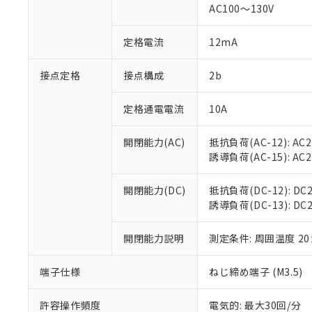
AC100～130V
があります。
以下の条件をお読
「○」：最大均質
「×」：最大均質
本サービスは
当社は、これ
定格電流
12mA
*EU RoHS指令（10物
「－」：未確認で
鉛(Pb) 1000ppm以下、
くものです。
う）を輸出ま
記
説明
六価クロム(Cr(Ⅵ)) 1
当社制御機器
などの必要な
フタル酸ビス(2-エチルヘ
接点定格
接点構成
2b
号
*中国RoHS10物質の基準値 
ル（DBP） 1000ppm
在庫状況およ
当社は規制貨
Pb(鉛) :1000ppm、 Hg
但し、RoHS指令で産
のであり、閲
ます。
Cr(Ⅵ)(六価クロム) : 
フタル酸エステル類の４
定格通電電流
10A
○
一定数以
DBP(フタル酸ジブチル) :
い。
当社は貴社製
DEHP(フタル酸ビス(2-エ
正式な納期状
置等に一切使
開閉能力(AC)
抵抗負荷(AC-12): AC24
当社販売員に
※2 対応予定月
△
一定数に
当社は、貴社
誘導負荷(AC-15): AC24V
オムロン制御
また当社は、
※2 環境保護使
在庫状況およ
部品在庫の切り替
たしません。
－
在庫なし
す。
開閉能力(DC)
抵抗負荷(DC-12): DC24
「ｅ」：有害物質
機器販売
マイパーツ機
誘導負荷(DC-13): DC24
「10」：通常の
ている必要が
味します。
空
受注生産
お客様が当ウ
※3 非含有証明
「－」：未確認で
開閉能力説明
測定条件: 周囲温度 2
白
が、当社の製
さい。
下記の非含有証明
端子仕様
ねじ締め端子 (M3.5)
※当社の共同
いる法人を指
EU RoHS指令（
許容操作頻度
電気的: 最大30回/分
51物質の非含有証