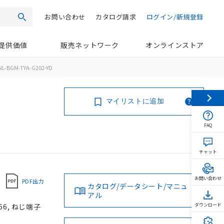
お問い合わせ
カタログ請求
ログイン/新規登録
検索
提供価値
販売ネットワーク
オンラインストア
L-BGM-TYA-G202-YD
マイリストに追加
FAQ
チャット
お問い合わせ
PDF出力
カタログ/データシート/マニュ
アル
66, ねじ端子
ダウンロード