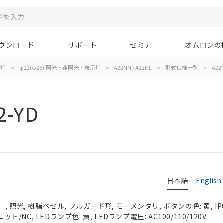
ウンロード
サポート
セミナ
オムロンの
示灯
>
φ22(φ25):照光・非照光・表示灯
>
A22NN / A22NL
>
形式仕様一覧
>
A22N
2-YD
日本語
English
 照光, 樹脂ベゼル, フルガード形, モーメンタリ, ボタンの色: 黄, IP
ット/NC, LEDランプ色: 黄, LEDランプ電圧: AC100/110/120V