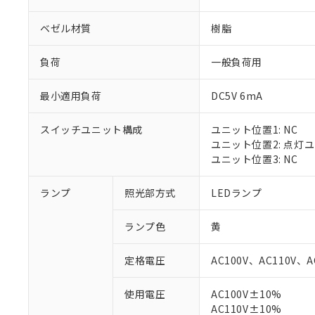
ベゼル材質
樹脂
負荷
一般負荷用
最小適用負荷
DC5V 6mA
スイッチユニット構成
ユニット位置1: NC
ユニット位置2: 点灯
ユニット位置3: NC
ランプ
照光部方式
LEDランプ
※1 対応状況
ランプ色
黄
対応済み：EU
対応予定：EU R
定格電圧
AC100V、AC110V、A
対応予定なし：EU
調査・確認中：EU
ご利用条件
使用電圧
AC100V±10%
非該当品：ライセ
※1 中国RoHS
AC110V±10%
仕入先様の事情に