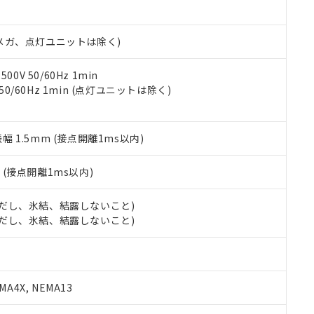
日時点で非含有を証明するもので、過去に遡って非含有を証明するも
令のフタル酸エステル類４物質の対応では、対応完了までの期間は出
備考欄に対応日を記載しておりました。
00Vメガ、点灯ユニットは除く)
品への在庫切替を完了していることから、特段のことがない限り、20
す。
0V 50/60Hz 1min
 50/60Hz 1min (点灯ユニットは除く)
振幅 1.5mm (接点開離1ms以内)
2
(接点開離1ms以内)
 (ただし、氷結、結露しないこと)
 (ただし、氷結、結露しないこと)
A4X, NEMA13