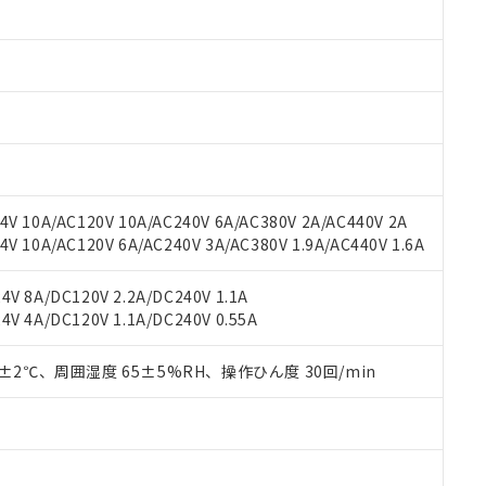
みいただき、同意のうえご利用ください。
材料含有率が中国RoHSの基準値以下であることを示します。
材料含有率が中国RoHSの基準値を超えていることを示します。
、当社制御機器事業取扱商品の当社在庫状況および標準価格(税抜)
ら貴社製品のうち、外国為替および外国貿易法に定める商品（以下｢
質）：
す。当社販売部門へお問い合わせください。
 水銀(Hg) 1000ppm以下、 カドミウム(Cd) 100ppm以下、
たは国外への提供する場合は、日本国政府の輸出許可(または役務取
000ppm以下、ポリ臭化ビフェニル類(PBB) 1000ppm以下、ポリ臭化ジフェニルエーテル類(P
事業取扱商品の中には、本サービスの対象外となる商品もあること
手続きをとります。
キシル) (DEHP)(別名：DOP) 1000ppm以下、フタル酸ブチルベンジル（BBP） 100
(GB/T26572)：
以下、フタル酸ジイソブチル (DIBP) 1000ppm以下
び標準価格照会結果は、記載している更新日時点での社内データに
物を破棄する場合は、完全に破砕するなど、違法に輸出されないよ
(水銀) : 1000ppm、 Cd(カドミウム) : 100ppm、
業用監視および制御機器に対する適用除外項目は除く。
覧された時点での実際の在庫および標準価格とは異なる場合がある
1000ppm、 PBBs(ポリ臭化ビフェニル類) : 1000ppm、 PBDEs(ポリ臭化ジフェニルエーテル類
物質については閾値を超える意図的な使用がないことを確認しています。
上の在庫あり
 1000ppm、 DIBP(フタル酸ジイソブチル) : 1000ppm、 BBP(フタル酸ブチルベンジル) :
品を、核兵器、ミサイル、化学兵器、生物兵器またはその他武器並
チルヘキシル)) : 1000ppm
況および標準価格はお客様のお取引先、またはお客様担当のオムロ
用いたしません。
V 10A/AC120V 10A/AC240V 6A/AC380V 2A/AC440V 2A
ご相談ください。
は満たないが在庫あり
製品を第三者に販売する場合は、上記1、2および3の内容を当該第
 10A/AC120V 6A/AC240V 3A/AC380V 1.9A/AC440V 1.6A
機器販売店や当社販売拠点は「
販売ネットワーク
」をご確認くだ
販売先および販売に係わる関係者が違法に輸出するおそれがある場
用期限
び標準価格結果を当社の事前の承諾なく第三者に漏洩または開示し
え状況などにより、予定月が前後することがあります。
(最新の在庫状況については、お客様のお取引先、またはお客様担当
V 8A/DC120V 2.2A/DC240V 1.1A
（10物質）のすべてが基準値以下であることを示します。
店・当社販売員にご確認ください)
能（部品リスト作成サービス）をご利用いただくには、I-Webメン
V 4A/DC120V 1.1A/DC240V 0.55A
使用状況下において有害物質が外部に漏えいし、環境に深刻な影響を
あります。
機種、また在庫状況の情報を公開していない機種
ェブサイト上で当社にご登録された部品リストについて、当社およ
書ダウンロード
す。当社販売部門へお問い合わせください。
0±2℃、周囲湿度 65±5%RH、操作ひん度 30回/min
品・サービスに関するお客様との取引・商談に必要な範囲で利用す
合意する
キャンセル
書をダウンロードすることができます。
利用者とは、
"個人情報の共同利用に関して"
の「1.共同利用者の
します。
10物質）の非含有証明書
明書（当社基準）