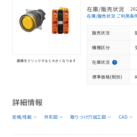
在庫/販売状況
20
在庫/販売状況 ご利用条
販売状況
機種区分
画像をクリックすると大きくなります
在庫状況
標準価格(税別)
詳細情報
定格/性能
外形図
取りつけ穴加工図
CAD