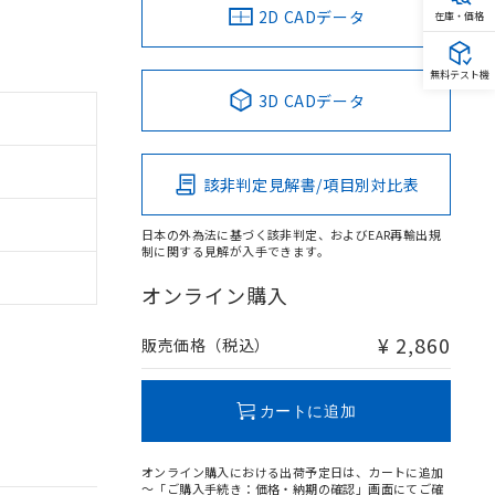
2D CADデータ
在庫・価格
無料テスト機
3D CADデータ
該非判定見解書/項目別対比表
日本の外為法に基づく該非判定、およびEAR再輸出規
制に関する見解が入手できます。
オンライン購入
¥ 2,860
販売価格（税込）
カートに追加
オンライン購入における出荷予定日は、カートに追加
～「ご購入手続き：価格・納期の確認」画面にてご確