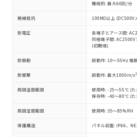
機械的: 最大60回/分
※本証明書は発行
また、RoHS指
混在することから
絶縁抵抗
100MΩ以上 (DC5
既に当社にて対応
り割愛しておりま
耐電圧
各端子とアース間: AC250
同極端子間: AC2500V
(初期値)
耐振動
誤動作: 10～55Hz 複
耐衝撃
誤動作: 最大1000m/s
周囲温度範囲
使用時: -25～55℃
保存時: -40～80℃
周囲湿度範囲
使用時: 35～85%RH
保護構造
パネル前面: IP66、NEM