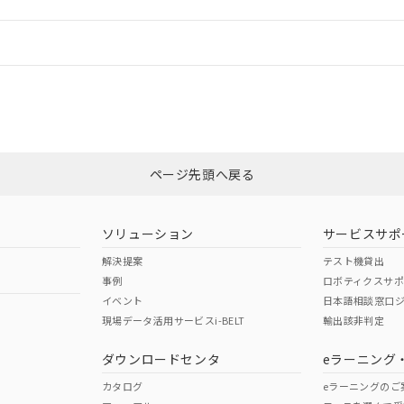
情報更新：
ログイン/会員登録
CCC認証
電波法
みください。
Yes
N/A
非含有証明書
※3
ページ先頭へ戻る
ダウンロードはこちら
型式承認
NK型式承認
ABS型式承認
韓国
（日本
（アメリカ
ソリューション
サービスサポ
舶規格）
船舶規格）
船舶規格）
解決提案
テスト機貸出
事例
ロボティクスサ
No
No
イベント
日本語相談窓口
現場データ活用サービスi-BELT
輸出該非判定
I)
PBBs
PBDEs
DBP
ダウンロードセンタ
eラーニング
この製品の規格認証/適合
その他の認証はこちらのページからご
カタログ
eラーニングのご