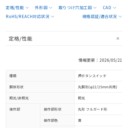
定格/性能
外形図
取りつけ穴加工図
CAD
RoHS/REACH対応状況
規格認証/適合状況
定格/性能
情報更新：2026/05/21
種類
押ボタンスイッチ
胴体形状
丸胴形(φ22/25mm共用)
照光/非照光
照光
操作部
操作部形状
丸形 フルガード形
操作部色
黄