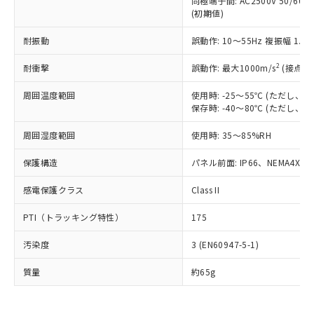
同極端子間: AC2500V 50/60
為替および外国貿易法に定める商品
在庫状況および標準価格照会結果は、
い合わせください。
(初期値)
（以下｢規制貨物等」という）を輸出
記載している更新日時点での社内デー
*EU RoHS指令（10物質）：
または国外への提供する場合は、日本
記
タに基づき作成されるものであり、閲
説明
鉛(Pb) 1000ppm以下、 水銀(Hg) 1000ppm以下、 カド
耐振動
誤動作: 10～55Hz 複振幅 1.
*中国RoHS10物質の基準値 (GB/T26572)：
国政府の輸出許可(または役務取引許
号
覧された時点での実際の在庫および標
ミウム(Cd) 100ppm以下、
Pb(鉛) :1000ppm、 Hg(水銀) : 1000ppm、 Cd(カドミウ
可)を取得するなどの必要な手続きを
六価クロム(Cr(Ⅵ)) 1000ppm以下、ポリ臭化ビフェニル
ム) : 100ppm、
準価格とは異なる場合があることをご
2
耐衝撃
誤動作: 最大1000m/s
(接点開
類(PBB) 1000ppm以下、ポリ臭化ジフェニルエーテル類
Cr(Ⅵ)(六価クロム) : 1000ppm、 PBBs(ポリ臭化ビフェ
とります。
了承ください。
(PBDE) 1000ppm以下、フタル酸ビス(2-エチルヘキシ
○
一定数以上の在庫あり
ニル類) : 1000ppm、 PBDEs(ポリ臭化ジフェニルエーテ
当社は規制貨物を破棄する場合は、完
ル) (DEHP)(別名：DOP) 1000ppm以下、フタル酸ブチ
正式な納期状況および標準価格はお客
ル類) : 1000ppm、
周囲温度範囲
使用時: -25～55℃ (ただし
ルベンジル（BBP） 1000ppm以下、フタル酸ジブチル
全に破砕するなど、違法に輸出されな
DBP(フタル酸ジブチル) : 1000ppm、 DIBP(フタル酸ジ
保存時: -40～80℃ (ただし
様のお取引先、またはお客様担当のオ
（DBP） 1000ppm以下、フタル酸ジイソブチル
イソブチル) : 1000ppm、 BBP(フタル酸ブチルベンジ
△
一定数には満たないが在庫あり
いよう必要な手段を講じます。
ムロン制御機器販売店・当社販売員に
(DIBP) 1000ppm以下
ル) : 1000ppm、
当社は貴社製品を、核兵器、ミサイ
但し、RoHS指令で産業用監視および制御機器に対する
周囲湿度範囲
使用時: 35～85%RH
DEHP(フタル酸ビス(2-エチルヘキシル)) : 1000ppm
ご相談ください。
適用除外項目は除く。
ル、化学兵器、生物兵器またはその他
－
在庫なし(最新の在庫状況につ
オムロン制御機器販売店や当社販売拠
フタル酸エステル類の４物質については閾値を超える意
保護構造
パネル前面: IP66、NEMA4X, N
武器並びにこれらの製造装置等に一切
いては、お客様のお取引先、ま
図的な使用がないことを確認しています。
点は「
販売ネットワーク
」をご確認
※2 環境保護使用期限
使用いたしません。
たはお客様担当のオムロン制御
ください。
感電保護クラス
Class II
当社は、貴社製品を第三者に販売する
機器販売店・当社販売員にご確
在庫状況および標準価格結果を当社の
※2 対応予定月
「ｅ」：有害物質（10物質）のすべてが基
場合は、上記1、2および3の内容を当
認ください)
事前の承諾なく第三者に漏洩または開
PTI（トラッキング特性）
175
準値以下であることを示します。
該第三者に通知します。また当社は、
示しないようお願いします。
部品在庫の切り替え状況などにより、予定
「10」：通常の使用状況下において有害物
販売先および販売に係わる関係者が違
マイパーツ機能（部品リスト作成サー
空
受注生産機種、また在庫状況の
汚染度
3 (EN60947-5-1)
月が前後することがあります。
質が外部に漏えいし、環境に深刻な影響を
法に輸出するおそれがある場合は、取
ビス）をご利用いただくには、I-Web
白
情報を公開していない機種
及ぼさない年数を意味します。
り引きをいたしません。
メンバーズにご登録されている必要が
質量
約65g
「－」：未確認です。当社販売部門へお問
あります。
い合わせください。
お客様が当ウェブサイト上で当社にご
※3 非含有証明書ダウンロード