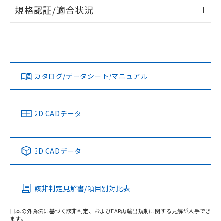
情報更新：2026/7/29
規格認証/適合状況
ログイン/会員登録
EU RoHS
注意事項・凡例
UL認証
CSA認証
CEマーキング
Yes
Yes
Yes
対応状況
対応予定月
※1
※2
ダウンロードデータをご利用いただく前に、以下を必ずお読
みください。
カタログ/データシート/マニュアル
対応済み
ソフトウェアの使用条件
LR型式承認
DNV型式承認
BV型式承認
KR型式承
（イギリス
（ノルウェー
（フランス
（韓国
船舶規格）
船舶規格）
船舶規格）
船舶規格
中国 RoHS
注意事項・凡例
2D CADデータ
No
No
No
No
中国 RoHS表
※1 ※2
3D CADデータ
この製品の規格認証/適合状況ページへ
Pb
Hg
Cd
Cr(VI)
その他の認証はこちらのページからご検索ください
該非判定見解書/項目別対比表
O
O
O
O
日本の外為法に基づく該非判定、およびEAR再輸出規制に関する見解が入手でき
ます。