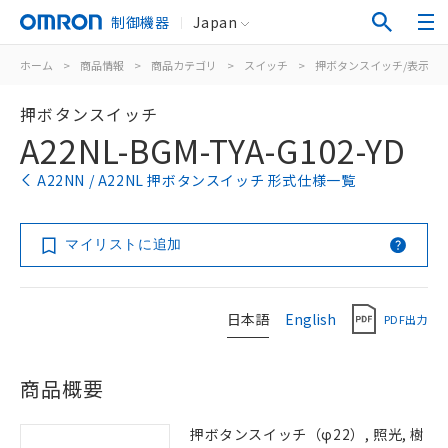
制御機器
Japan
ホーム
>
商品情報
>
商品カテゴリ
>
スイッチ
>
押ボタンスイッチ/表示灯
押ボタンスイッチ
A22NL-BGM-TYA-G102-YD
A22NN / A22NL 押ボタンスイッチ 形式仕様一覧
マイリストに追加
日本語
English
PDF出力
商品概要
押ボタンスイッチ（φ22）, 照光, 樹