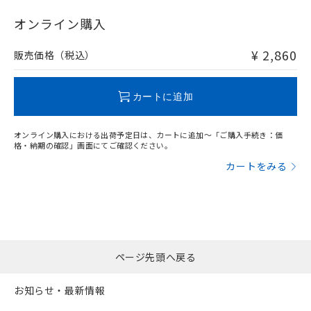
"対応済み"や非含有の記載がされた商品であっても、流通
在庫等で未対応品が混在する可能性があります。
オンライン購入
非含有品が必要な際は、弊社営業部門もしくは販売店へお
問い合わせください。
¥ 2,860
販売価格（税込）
この製品のRoHS/REACH対応状況ページへ
カートに追加
オンライン購入における出荷予定日は、カートに追加～「ご購入手続き：価
格・納期の確認」画面にてご確認ください。
カートをみる
ページ先頭へ戻る
お知らせ・最新情報