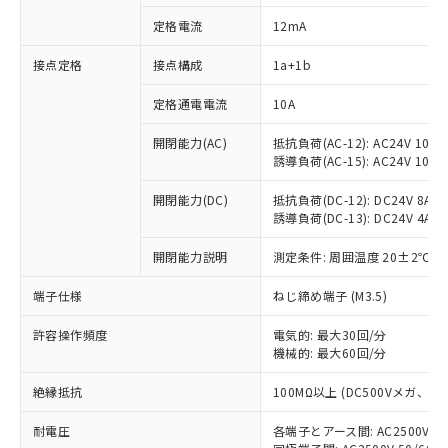
定格電流
12mA
接点定格
接点構成
1a+1b
※1 対応状況
定格通電電流
10A
対応済み：EU RoHS指令（10物質）の
非含有に対応した製品が提供可能な商品で
開閉能力(AC)
抵抗負荷(AC-12): AC24V 10A/A
す。
誘導負荷(AC-15): AC24V 10A/AC
対応予定：EU RoHS指令（10物質）の非含
ご利用条件
有に対応した製品に切り替える予定のある
開閉能力(DC)
抵抗負荷(DC-12): DC24V 8A/DC
商品です。
誘導負荷(DC-13): DC24V 4A/DC
対応予定なし：EU RoHS指令（10物質）の
以下の条件をお読みいただき、同意のうえ
開閉能力説明
測定条件: 周囲温度 20±2℃、
非含有に非対応の商品で、対応品を出す予
ご利用ください。
定はありません。
端子仕様
ねじ締め端子 (M3.5)
調査・確認中：EU RoHS指令（10物質）の
本サービスは、当社制御機器事業取扱
※1 中国RoHS○×表
非含有の対応状況を調査中または確認中の
商品の当社在庫状況および標準価格
許容操作頻度
電気的: 最大30回/分
商品です。
(税抜)を提供させていただくもので
機械的: 最大60回/分
「○」：最大均質材料含有率が中国RoHSの
非該当品：ライセンス料など無形物で、有
す。
基準値以下であることを示します。
害物質有無と関係のない商品です。
絶縁抵抗
100MΩ以上 (DC500Vメガ、
当社制御機器事業取扱商品の中には、
「×」：最大均質材料含有率が中国RoHSの
仕入先様の事情により、非含有部品として
本サービスの対象外となる商品もある
基準値を超えていることを示します。
いたものが、含有品と判明した場合などや
当社は、これら貴社製品のうち、外国
耐電圧
各端子とアース間: AC2500V 50/
ことをご了承ください。
「－」：未確認です。当社販売部門へお問
むを得ず変更することがあります。