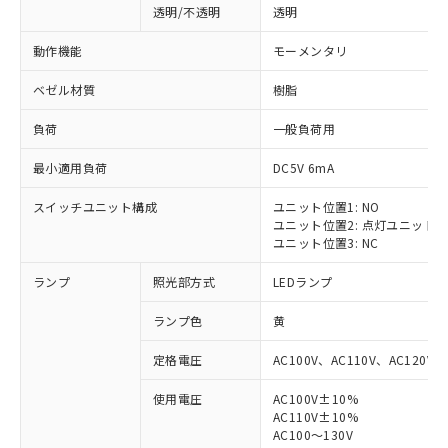
透明/不透明
透明
動作機能
モーメンタリ
ベゼル材質
樹脂
負荷
一般負荷用
最小適用負荷
DC5V 6mA
スイッチユニット構成
ユニット位置1: NO
ユニット位置2: 点灯ユニット
ユニット位置3: NC
ランプ
照光部方式
LEDランプ
ランプ色
黄
定格電圧
AC100V、AC110V、AC120V
使用電圧
AC100V±10%
AC110V±10%
AC100～130V