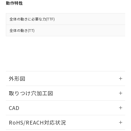
登録された部品リストについて、当社
動作特性
および当社の共同利用者が、当社の製
下記の非含有証明書をダウンロードするこ
品・サービスに関するお客様との取
とができます。
合意する
キャンセル
引・商談に必要な範囲で利用すること
全体の動きに必要な力(TTF)
をご了承ください。
EU RoHS指令（10物質）の非含有証明書
全体の動き(TT)
※当社の共同利用者とは、
"個人情報
51物質の非含有証明書（当社基準）
の共同利用に関して"
の「1.共同利
※本証明書は発行日時点で非含有を証明す
用者の範囲」に記載されている法人を
るもので、過去に遡って非含有を証明する
指します。
ものではありません。
また、RoHS指令のフタル酸エステル類４
物質の対応では、対応完了までの期間は出
荷製品に未対応品が混在することから備考
外形図
欄に対応日を記載しておりました。
既に当社にて対応品への在庫切替を完了
情報更新：2026/05/21
していることから、特段のことがない限
取りつけ穴加工図
り、2022年1月12日より割愛しておりま
す。
情報更新：2026/05/21
CAD
ログイン/会員登録いただくと、CADデータをダウンロー
RoHS/REACH対応状況
ドすることができます。