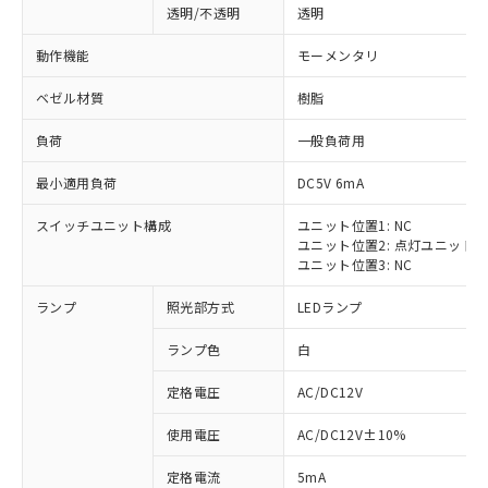
透明/不透明
透明
動作機能
モーメンタリ
ベゼル材質
樹脂
負荷
一般負荷用
最小適用負荷
DC5V 6mA
スイッチユニット構成
ユニット位置1: NC
ユニット位置2: 点灯ユニット
ユニット位置3: NC
ランプ
照光部方式
LEDランプ
ランプ色
白
定格電圧
AC/DC12V
※1 対応状況
使用電圧
AC/DC12V±10%
定格電流
5mA
対応済み：EU RoHS指令（10物質）の