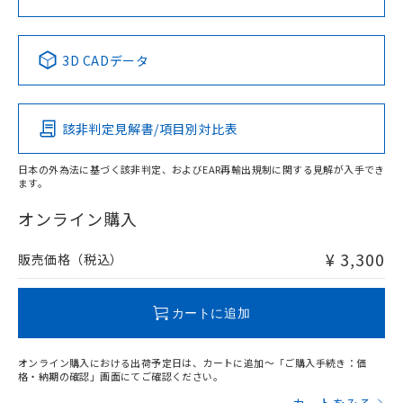
中国 RoHS表
※1 ※2
3D CADデータ
Pb
Hg
Cd
Cr(VI)
該非判定見解書/項目別対比表
X
O
O
O
日本の外為法に基づく該非判定、およびEAR再輸出規制に関する見解が入手でき
ます。
"対応済み"や非含有の記載がされた商品であっても、流通
在庫等で未対応品が混在する可能性があります。
オンライン購入
非含有品が必要な際は、弊社営業部門もしくは販売店へお
問い合わせください。
¥ 3,300
販売価格（税込）
この製品のRoHS/REACH対応状況ページへ
カートに追加
オンライン購入における出荷予定日は、カートに追加～「ご購入手続き：価
格・納期の確認」画面にてご確認ください。