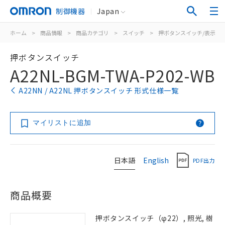
制御機器
Japan
ホーム
>
商品情報
>
商品カテゴリ
>
スイッチ
>
押ボタンスイッチ/表示灯
押ボタンスイッチ
A22NL-BGM-TWA-P202-WB
A22NN / A22NL 押ボタンスイッチ 形式仕様一覧
マイリストに追加
日本語
English
PDF出力
商品概要
押ボタンスイッチ（φ22）, 照光, 樹