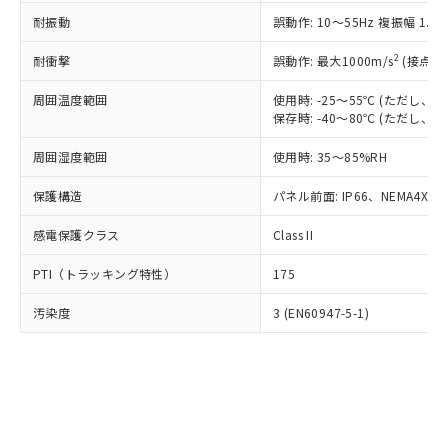
○
一定数以上の在庫あり
ニル類) : 1000ppm、 PBDEs(ポリ臭化ジフェニルエーテ
当社は規制貨物を破棄する場合は、完
ル) (DEHP)(別名：DOP) 1000ppm以下、フタル酸ブチ
正式な納期状況および標準価格はお客
ル類) : 1000ppm、
耐振動
誤動作: 10～55Hz 複振幅 1.
ルベンジル（BBP） 1000ppm以下、フタル酸ジブチル
全に破砕するなど、違法に輸出されな
DBP(フタル酸ジブチル) : 1000ppm、 DIBP(フタル酸ジ
様のお取引先、またはお客様担当のオ
（DBP） 1000ppm以下、フタル酸ジイソブチル
イソブチル) : 1000ppm、 BBP(フタル酸ブチルベンジ
△
一定数には満たないが在庫あり
いよう必要な手段を講じます。
ムロン制御機器販売店・当社販売員に
(DIBP) 1000ppm以下
2
耐衝撃
ル) : 1000ppm、
誤動作: 最大1000m/s
(接点開
当社は貴社製品を、核兵器、ミサイ
但し、RoHS指令で産業用監視および制御機器に対する
DEHP(フタル酸ビス(2-エチルヘキシル)) : 1000ppm
ご相談ください。
適用除外項目は除く。
ル、化学兵器、生物兵器またはその他
－
在庫なし(最新の在庫状況につ
オムロン制御機器販売店や当社販売拠
周囲温度範囲
使用時: -25～55℃ (ただし
フタル酸エステル類の４物質については閾値を超える意
武器並びにこれらの製造装置等に一切
いては、お客様のお取引先、ま
図的な使用がないことを確認しています。
保存時: -40～80℃ (ただし
点は「
販売ネットワーク
」をご確認
※2 環境保護使用期限
使用いたしません。
たはお客様担当のオムロン制御
ください。
当社は、貴社製品を第三者に販売する
周囲湿度範囲
使用時: 35～85%RH
機器販売店・当社販売員にご確
在庫状況および標準価格結果を当社の
※2 対応予定月
「ｅ」：有害物質（10物質）のすべてが基
場合は、上記1、2および3の内容を当
認ください)
事前の承諾なく第三者に漏洩または開
準値以下であることを示します。
保護構造
パネル前面: IP66、NEMA4X, N
該第三者に通知します。また当社は、
示しないようお願いします。
部品在庫の切り替え状況などにより、予定
「10」：通常の使用状況下において有害物
販売先および販売に係わる関係者が違
マイパーツ機能（部品リスト作成サー
空
受注生産機種、また在庫状況の
感電保護クラス
Class II
月が前後することがあります。
質が外部に漏えいし、環境に深刻な影響を
法に輸出するおそれがある場合は、取
ビス）をご利用いただくには、I-Web
白
情報を公開していない機種
及ぼさない年数を意味します。
り引きをいたしません。
メンバーズにご登録されている必要が
PTI（トラッキング特性）
175
「－」：未確認です。当社販売部門へお問
あります。
い合わせください。
お客様が当ウェブサイト上で当社にご
汚染度
3 (EN60947-5-1)
※3 非含有証明書ダウンロード
登録された部品リストについて、当社
および当社の共同利用者が、当社の製
下記の非含有証明書をダウンロードするこ
品・サービスに関するお客様との取
とができます。
合意する
キャンセル
引・商談に必要な範囲で利用すること
をご了承ください。
EU RoHS指令（10物質）の非含有証明書
※当社の共同利用者とは、
"個人情報