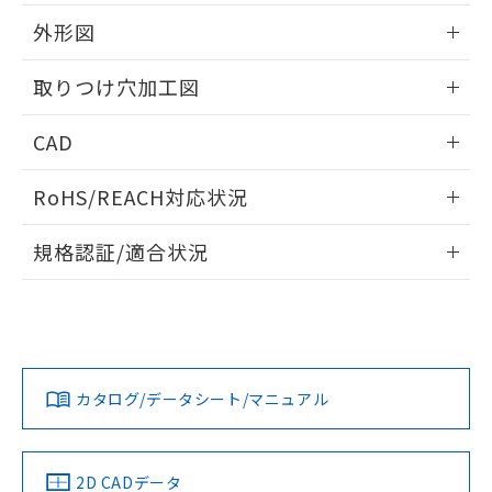
51物質の非含有証明書（当社基準）
の共同利用に関して"
の「1.共同利
※本証明書は発行日時点で非含有を証明す
外形図
用者の範囲」に記載されている法人を
るもので、過去に遡って非含有を証明する
指します。
ものではありません。
情報更新：2026/05/21
取りつけ穴加工図
また、RoHS指令のフタル酸エステル類４
物質の対応では、対応完了までの期間は出
情報更新：2026/05/21
CAD
荷製品に未対応品が混在することから備考
欄に対応日を記載しておりました。
ログイン/会員登録いただくと、CADデータをダウンロー
既に当社にて対応品への在庫切替を完了
RoHS/REACH対応状況
ドすることができます。
していることから、特段のことがない限
り、2022年1月12日より割愛しておりま
情報更新：2026/7/29
規格認証/適合状況
す。
ログイン/会員登録
EU RoHS
注意事項・凡例
A22NL-BGM-TWA-P202-WBについての規格認証/適合状況に
ついては、「カスタマーサポートセンタ お客様相談室」また
は貴社担当オムロン営業員または販売店にお問い合わせくだ
対応状況
対応予定月
※1
※2
さい。
ダウンロードデータをご利用いただく前に、以下を必ずお読
みください。
カタログ/データシート/マニュアル
対応済み
ソフトウェアの使用条件
お問い合わせ
中国 RoHS
注意事項・凡例
2D CADデータ