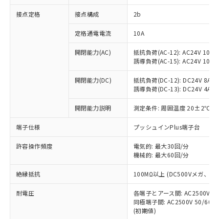
非含有に対応した製品が提供可能な商品で
接点定格
接点構成
2b
す。
対応予定：EU RoHS指令（10物質）の非含
ご利用条件
定格通電電流
10A
有に対応した製品に切り替える予定のある
商品です。
開閉能力(AC)
抵抗負荷(AC-12): AC24V 10A/A
対応予定なし：EU RoHS指令（10物質）の
誘導負荷(AC-15): AC24V 10A/AC
以下の条件をお読みいただき、同意のうえ
非含有に非対応の商品で、対応品を出す予
ご利用ください。
定はありません。
開閉能力(DC)
抵抗負荷(DC-12): DC24V 8A/DC
調査・確認中：EU RoHS指令（10物質）の
誘導負荷(DC-13): DC24V 4A/DC
本サービスは、当社制御機器事業取扱
※1 中国RoHS○×表
非含有の対応状況を調査中または確認中の
商品の当社在庫状況および標準価格
開閉能力説明
測定条件: 周囲温度 20±2℃、
商品です。
(税抜)を提供させていただくもので
「○」：最大均質材料含有率が中国RoHSの
非該当品：ライセンス料など無形物で、有
す。
端子仕様
プッシュインPlus端子台
基準値以下であることを示します。
害物質有無と関係のない商品です。
当社制御機器事業取扱商品の中には、
「×」：最大均質材料含有率が中国RoHSの
仕入先様の事情により、非含有部品として
本サービスの対象外となる商品もある
許容操作頻度
電気的: 最大30回/分
基準値を超えていることを示します。
いたものが、含有品と判明した場合などや
当社は、これら貴社製品のうち、外国
ことをご了承ください。
機械的: 最大60回/分
「－」：未確認です。当社販売部門へお問
むを得ず変更することがあります。
為替および外国貿易法に定める商品
在庫状況および標準価格照会結果は、
い合わせください。
（以下｢規制貨物等」という）を輸出
絶縁抵抗
100MΩ以上 (DC500Vメガ、
記載している更新日時点での社内デー
*EU RoHS指令（10物質）：
または国外への提供する場合は、日本
記
タに基づき作成されるものであり、閲
説明
鉛(Pb) 1000ppm以下、 水銀(Hg) 1000ppm以下、 カド
*中国RoHS10物質の基準値 (GB/T26572)：
国政府の輸出許可(または役務取引許
耐電圧
各端子とアース間: AC2500V 50/
号
覧された時点での実際の在庫および標
ミウム(Cd) 100ppm以下、
Pb(鉛) :1000ppm、 Hg(水銀) : 1000ppm、 Cd(カドミウ
同極端子間: AC2500V 50/60
可)を取得するなどの必要な手続きを
六価クロム(Cr(Ⅵ)) 1000ppm以下、ポリ臭化ビフェニル
ム) : 100ppm、
準価格とは異なる場合があることをご
類(PBB) 1000ppm以下、ポリ臭化ジフェニルエーテル類
(初期値)
Cr(Ⅵ)(六価クロム) : 1000ppm、 PBBs(ポリ臭化ビフェ
とります。
了承ください。
(PBDE) 1000ppm以下、フタル酸ビス(2-エチルヘキシ