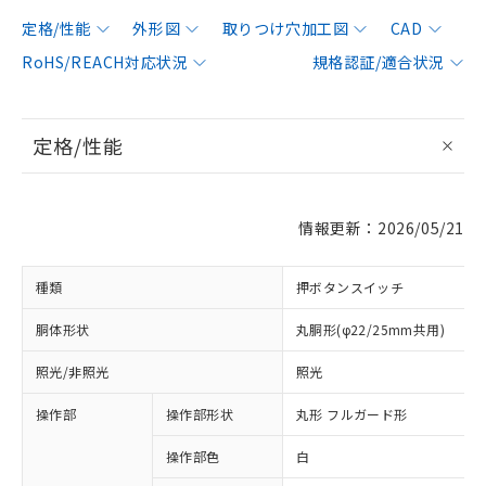
定格/性能
外形図
取りつけ穴加工図
CAD
RoHS/REACH対応状況
規格認証/適合状況
定格/性能
情報更新：2026/05/21
種類
押ボタンスイッチ
胴体形状
丸胴形(φ22/25mm共用)
照光/非照光
照光
操作部
操作部形状
丸形 フルガード形
操作部色
白