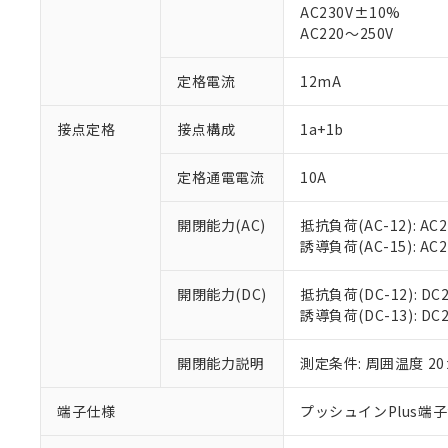
AC230V±10%
対応済み：EU
AC220～250V
対応予定：EU R
対応予定なし：EU
調査・確認中：EU
定格電流
12mA
ご利用条件
非該当品：ライセ
※1 中国RoHS
仕入先様の事情に
接点定格
接点構成
1a+1b
があります。
以下の条件をお読
「○」：最大均質
「×」：最大均質
定格通電電流
10A
本サービスは
当社は、これ
*EU RoHS指令（10物
「－」：未確認で
鉛(Pb) 1000ppm以下、
くものです。
う）を輸出ま
記
説明
六価クロム(Cr(Ⅵ)) 1
開閉能力(AC)
抵抗負荷(AC-12): AC24
当社制御機器
などの必要な
フタル酸ビス(2-エチルヘ
号
*中国RoHS10物質の基準値 
ル（DBP） 1000ppm
誘導負荷(AC-15): AC24V
在庫状況およ
当社は規制貨
Pb(鉛) :1000ppm、 Hg
但し、RoHS指令で産
のであり、閲
ます。
Cr(Ⅵ)(六価クロム) : 
フタル酸エステル類の４
○
一定数以
DBP(フタル酸ジブチル) :
い。
当社は貴社製
開閉能力(DC)
抵抗負荷(DC-12): DC24
DEHP(フタル酸ビス(2-エ
正式な納期状
置等に一切使
誘導負荷(DC-13): DC24
当社販売員に
※2 対応予定月
△
一定数に
当社は、貴社
オムロン制御
また当社は、
※2 環境保護使
開閉能力説明
測定条件: 周囲温度 2
在庫状況およ
部品在庫の切り替
たしません。
－
在庫なし
す。
「ｅ」：有害物質
機器販売
端子仕様
プッシュインPlus端
マイパーツ機
「10」：通常の
ている必要が
味します。