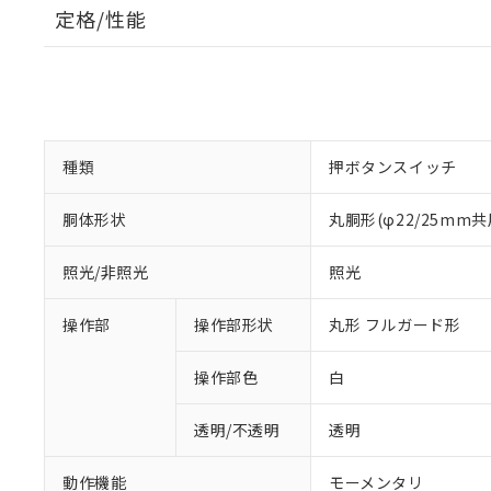
定格/性能
種類
押ボタンスイッチ
胴体形状
丸胴形(φ22/25mm共
照光/非照光
照光
操作部
操作部形状
丸形 フルガード形
操作部色
白
透明/不透明
透明
動作機能
モーメンタリ