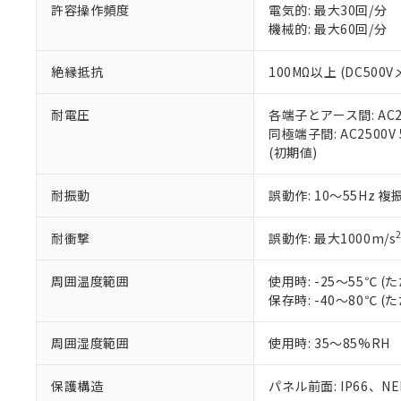
空
受注生産
お客様が当ウ
※3 非含有証明
許容操作頻度
電気的: 最大30回/分
「－」：未確認で
白
が、当社の製
機械的: 最大60回/分
さい。
下記の非含有証明
※当社の共同
絶縁抵抗
100MΩ以上 (DC5
いる法人を指
EU RoHS指令（
51物質の非含有証
耐電圧
各端子とアース間: AC250
※本証明書は発行
同極端子間: AC2500V
また、RoHS指
(初期値)
混在することから
既に当社にて対応
耐振動
誤動作: 10～55Hz 複
り割愛しておりま
耐衝撃
誤動作: 最大1000m/s
周囲温度範囲
使用時: -25～55℃
保存時: -40～80℃
周囲湿度範囲
使用時: 35～85%RH
保護構造
パネル前面: IP66、NEM