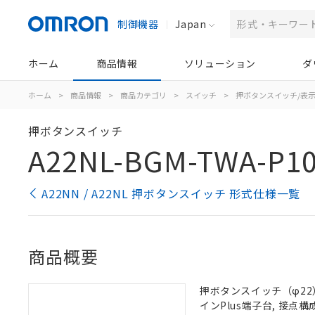
制御機器
Japan
ホーム
商品情報
ソリューション
ダ
ホーム
>
商品情報
>
商品カテゴリ
>
スイッチ
>
押ボタンスイッチ/表
押ボタンスイッチ
A22NL-BGM-TWA-P10
A22NN / A22NL 押ボタンスイッチ 形式仕様一覧
商品概要
押ボタンスイッチ（φ22）,
インPlus端子台, 接点構成: