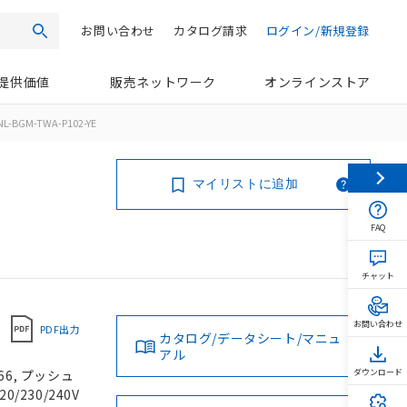
お問い合わせ
カタログ請求
ログイン/新規登録
検索
提供価値
販売ネットワーク
オンラインストア
L-BGM-TWA-P102-YE
マイリストに追加
FAQ
チャット
お問い合わせ
PDF出力
カタログ/データシート/マニュ
アル
66, プッシュ
ダウンロード
/230/240V