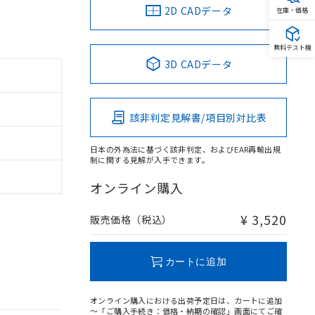
2D CADデータ
在庫・価格
無料テスト機
3D CADデータ
該非判定見解書/項目別対比表
日本の外為法に基づく該非判定、およびEAR再輸出規
制に関する見解が入手できます。
オンライン購入
¥ 3,520
販売価格（税込）
カートに追加
オンライン購入における出荷予定日は、カートに追加
～「ご購入手続き：価格・納期の確認」画面にてご確