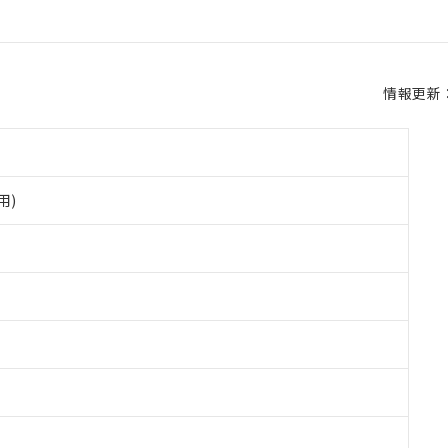
情報更新：2
用)