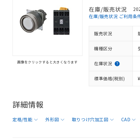
在庫/販売状況
20
在庫/販売状況 ご利用条
販売状況
機種区分
画像をクリックすると大きくなります
在庫状況
標準価格(税別)
詳細情報
定格/性能
外形図
取りつけ穴加工図
CAD