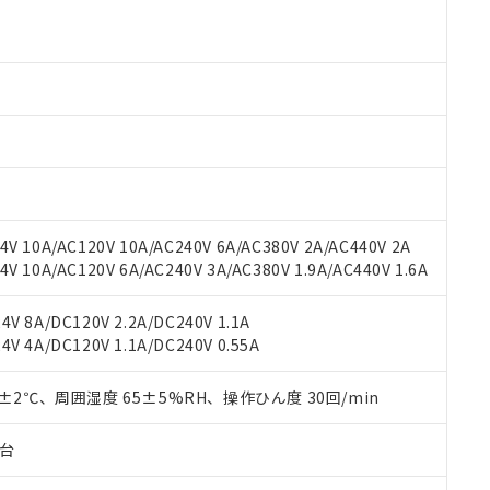
 RoHS指令（10物質）の非含有に対応した製品が提供可能な商品です
oHS指令（10物質）の非含有に対応した製品に切り替える予定のある
 RoHS指令（10物質）の非含有に非対応の商品で、対応品を出す予
 RoHS指令（10物質）の非含有の対応状況を調査中または確認中の
ンス料など無形物で、有害物質有無と関係のない商品です。
○×表
より、非含有部品としていたものが、含有品と判明した場合などやむ
みいただき、同意のうえご利用ください。
材料含有率が中国RoHSの基準値以下であることを示します。
材料含有率が中国RoHSの基準値を超えていることを示します。
、当社制御機器事業取扱商品の当社在庫状況および標準価格(税抜)
ら貴社製品のうち、外国為替および外国貿易法に定める商品（以下｢
質）：
す。当社販売部門へお問い合わせください。
 水銀(Hg) 1000ppm以下、 カドミウム(Cd) 100ppm以下、
たは国外への提供する場合は、日本国政府の輸出許可(または役務取
000ppm以下、ポリ臭化ビフェニル類(PBB) 1000ppm以下、ポリ臭化ジフェニルエーテル類(P
V 10A/AC120V 10A/AC240V 6A/AC380V 2A/AC440V 2A
事業取扱商品の中には、本サービスの対象外となる商品もあること
手続きをとります。
キシル) (DEHP)(別名：DOP) 1000ppm以下、フタル酸ブチルベンジル（BBP） 100
(GB/T26572)：
以下、フタル酸ジイソブチル (DIBP) 1000ppm以下
 10A/AC120V 6A/AC240V 3A/AC380V 1.9A/AC440V 1.6A
び標準価格照会結果は、記載している更新日時点での社内データに
物を破棄する場合は、完全に破砕するなど、違法に輸出されないよ
(水銀) : 1000ppm、 Cd(カドミウム) : 100ppm、
業用監視および制御機器に対する適用除外項目は除く。
覧された時点での実際の在庫および標準価格とは異なる場合がある
1000ppm、 PBBs(ポリ臭化ビフェニル類) : 1000ppm、 PBDEs(ポリ臭化ジフェニルエーテル類
物質については閾値を超える意図的な使用がないことを確認しています。
上の在庫あり
 1000ppm、 DIBP(フタル酸ジイソブチル) : 1000ppm、 BBP(フタル酸ブチルベンジル) :
品を、核兵器、ミサイル、化学兵器、生物兵器またはその他武器並
V 8A/DC120V 2.2A/DC240V 1.1A
チルヘキシル)) : 1000ppm
況および標準価格はお客様のお取引先、またはお客様担当のオムロ
用いたしません。
V 4A/DC120V 1.1A/DC240V 0.55A
ご相談ください。
は満たないが在庫あり
製品を第三者に販売する場合は、上記1、2および3の内容を当該第
機器販売店や当社販売拠点は「
販売ネットワーク
」をご確認くだ
販売先および販売に係わる関係者が違法に輸出するおそれがある場
用期限
0±2℃、周囲湿度 65±5%RH、操作ひん度 30回/min
び標準価格結果を当社の事前の承諾なく第三者に漏洩または開示し
え状況などにより、予定月が前後することがあります。
(最新の在庫状況については、お客様のお取引先、またはお客様担当
（10物質）のすべてが基準値以下であることを示します。
店・当社販売員にご確認ください)
子台
能（部品リスト作成サービス）をご利用いただくには、I-Webメン
使用状況下において有害物質が外部に漏えいし、環境に深刻な影響を
あります。