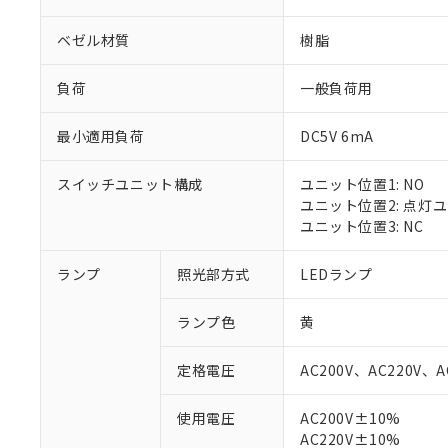
ベゼル材質
樹脂
負荷
一般負荷用
最小適用負荷
DC5V 6mA
スイッチユニット構成
ユニット位置1: NO
ユニット位置2: 点灯
ユニット位置3: NC
ランプ
照光部方式
LEDランプ
ランプ色
黄
定格電圧
AC200V、AC220V、A
使用電圧
AC200V±10%
※1 対応状況
AC220V±10%