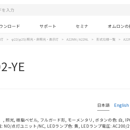
ウンロード
サポート
セミナ
オムロンの
示灯
>
φ22(φ25):照光・非照光・表示灯
>
A22NN / A22NL
>
形式仕様一覧
>
A22N
2-YE
日本語
English
 照光, 樹脂ベゼル, フルガード形, モーメンタリ, ボタンの色: 白, IP
 NO/点灯ユニット/NC, LEDランプ色: 黄, LEDランプ電圧: AC200/220