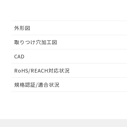
外形図
取りつけ穴加工図
CAD
ログイン/会員登録いただくと、CADデータをダウンロ
RoHS/REACH対応状況
規格認証/適合状況
EU RoHS
注意事項・凡例
A22NL-BGM-TWA-P102-YEについての規格認証/適
業員または販売店にお問い合わせください。
ダウンロードデータをご利用いただく前に、以下を必ずお読
対応状況
対応予定月
※1
※2
ソフトウェアの使用条件
対応済み