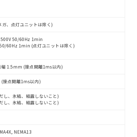
機種、また在庫状況の情報を公開していない機種
ェブサイト上で当社にご登録された部品リストについて、当社およ
書ダウンロード
す。当社販売部門へお問い合わせください。
品・サービスに関するお客様との取引・商談に必要な範囲で利用す
合意する
キャンセル
書をダウンロードすることができます。
利用者とは、
"個人情報の共同利用に関して"
の「1.共同利用者の
00Vメガ、点灯ユニットは除く)
します。
10物質）の非含有証明書
明書（当社基準）
0V 50/60Hz 1min
日時点で非含有を証明するもので、過去に遡って非含有を証明するも
 50/60Hz 1min (点灯ユニットは除く)
令のフタル酸エステル類４物質の対応では、対応完了までの期間は出
備考欄に対応日を記載しておりました。
品への在庫切替を完了していることから、特段のことがない限り、20
振幅 1.5mm (接点開離1ms以内)
す。
2
(接点開離1ms以内)
 (ただし、氷結、結露しないこと)
 (ただし、氷結、結露しないこと)
A4X, NEMA13