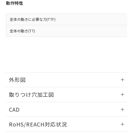
登録された部品リストについて、当社
動作特性
および当社の共同利用者が、当社の製
下記の非含有証明書をダウンロードするこ
品・サービスに関するお客様との取
とができます。
合意する
キャンセル
引・商談に必要な範囲で利用すること
全体の動きに必要な力(TTF)
をご了承ください。
EU RoHS指令（10物質）の非含有証明書
全体の動き(TT)
※当社の共同利用者とは、
"個人情報
51物質の非含有証明書（当社基準）
の共同利用に関して"
の「1.共同利
※本証明書は発行日時点で非含有を証明す
用者の範囲」に記載されている法人を
るもので、過去に遡って非含有を証明する
指します。
ものではありません。
また、RoHS指令のフタル酸エステル類４
物質の対応では、対応完了までの期間は出
荷製品に未対応品が混在することから備考
外形図
欄に対応日を記載しておりました。
既に当社にて対応品への在庫切替を完了
情報更新：2026/05/21
していることから、特段のことがない限
取りつけ穴加工図
り、2022年1月12日より割愛しておりま
す。
情報更新：2026/05/21
CAD
ログイン/会員登録いただくと、CADデータをダウンロー
RoHS/REACH対応状況
ドすることができます。