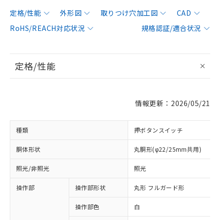
定格/性能
外形図
取りつけ穴加工図
CAD
RoHS/REACH対応状況
規格認証/適合状況
定格/性能
情報更新：2026/05/21
種類
押ボタンスイッチ
胴体形状
丸胴形(φ22/25mm共用)
照光/非照光
照光
操作部
操作部形状
丸形 フルガード形
操作部色
白