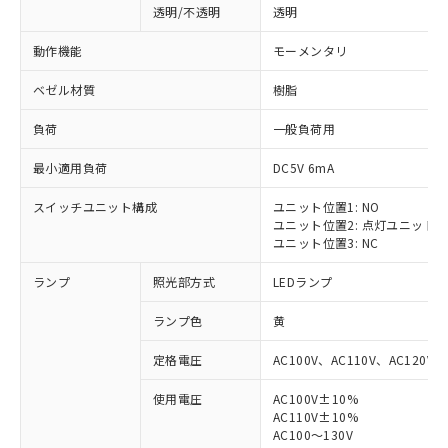
透明/不透明
透明
動作機能
モーメンタリ
ベゼル材質
樹脂
負荷
一般負荷用
最小適用負荷
DC5V 6mA
スイッチユニット構成
ユニット位置1: NO
ユニット位置2: 点灯ユニット
ユニット位置3: NC
ランプ
照光部方式
LEDランプ
ランプ色
黄
定格電圧
AC100V、AC110V、AC120V
使用電圧
AC100V±10%
AC110V±10%
AC100～130V