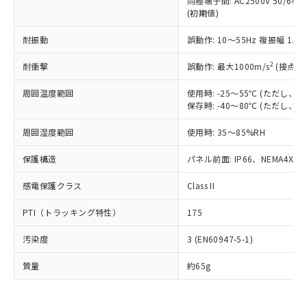
同極端子間: AC2500V 50/60
為替および外国貿易法に定める商品
在庫状況および標準価格照会結果は、
い合わせください。
(初期値)
（以下｢規制貨物等」という）を輸出
記載している更新日時点での社内デー
*EU RoHS指令（10物質）：
または国外への提供する場合は、日本
記
タに基づき作成されるものであり、閲
説明
鉛(Pb) 1000ppm以下、 水銀(Hg) 1000ppm以下、 カド
耐振動
誤動作: 10～55Hz 複振幅 1.
*中国RoHS10物質の基準値 (GB/T26572)：
国政府の輸出許可(または役務取引許
号
覧された時点での実際の在庫および標
ミウム(Cd) 100ppm以下、
Pb(鉛) :1000ppm、 Hg(水銀) : 1000ppm、 Cd(カドミウ
可)を取得するなどの必要な手続きを
六価クロム(Cr(Ⅵ)) 1000ppm以下、ポリ臭化ビフェニル
ム) : 100ppm、
準価格とは異なる場合があることをご
2
耐衝撃
誤動作: 最大1000m/s
(接点開
類(PBB) 1000ppm以下、ポリ臭化ジフェニルエーテル類
Cr(Ⅵ)(六価クロム) : 1000ppm、 PBBs(ポリ臭化ビフェ
とります。
了承ください。
(PBDE) 1000ppm以下、フタル酸ビス(2-エチルヘキシ
○
一定数以上の在庫あり
ニル類) : 1000ppm、 PBDEs(ポリ臭化ジフェニルエーテ
当社は規制貨物を破棄する場合は、完
ル) (DEHP)(別名：DOP) 1000ppm以下、フタル酸ブチ
正式な納期状況および標準価格はお客
ル類) : 1000ppm、
周囲温度範囲
使用時: -25～55℃ (ただし
ルベンジル（BBP） 1000ppm以下、フタル酸ジブチル
全に破砕するなど、違法に輸出されな
DBP(フタル酸ジブチル) : 1000ppm、 DIBP(フタル酸ジ
保存時: -40～80℃ (ただし
様のお取引先、またはお客様担当のオ
（DBP） 1000ppm以下、フタル酸ジイソブチル
イソブチル) : 1000ppm、 BBP(フタル酸ブチルベンジ
△
一定数には満たないが在庫あり
いよう必要な手段を講じます。
ムロン制御機器販売店・当社販売員に
(DIBP) 1000ppm以下
ル) : 1000ppm、
当社は貴社製品を、核兵器、ミサイ
但し、RoHS指令で産業用監視および制御機器に対する
周囲湿度範囲
使用時: 35～85%RH
DEHP(フタル酸ビス(2-エチルヘキシル)) : 1000ppm
ご相談ください。
適用除外項目は除く。
ル、化学兵器、生物兵器またはその他
－
在庫なし(最新の在庫状況につ
オムロン制御機器販売店や当社販売拠
フタル酸エステル類の４物質については閾値を超える意
保護構造
パネル前面: IP66、NEMA4X, N
武器並びにこれらの製造装置等に一切
いては、お客様のお取引先、ま
図的な使用がないことを確認しています。
点は「
販売ネットワーク
」をご確認
※2 環境保護使用期限
使用いたしません。
たはお客様担当のオムロン制御
ください。
感電保護クラス
Class II
当社は、貴社製品を第三者に販売する
機器販売店・当社販売員にご確
在庫状況および標準価格結果を当社の
※2 対応予定月
「ｅ」：有害物質（10物質）のすべてが基
場合は、上記1、2および3の内容を当
認ください)
事前の承諾なく第三者に漏洩または開
PTI（トラッキング特性）
175
準値以下であることを示します。
該第三者に通知します。また当社は、
示しないようお願いします。
部品在庫の切り替え状況などにより、予定
「10」：通常の使用状況下において有害物
販売先および販売に係わる関係者が違
マイパーツ機能（部品リスト作成サー
空
受注生産機種、また在庫状況の
汚染度
3 (EN60947-5-1)
月が前後することがあります。
質が外部に漏えいし、環境に深刻な影響を
法に輸出するおそれがある場合は、取
ビス）をご利用いただくには、I-Web
白
情報を公開していない機種
及ぼさない年数を意味します。
り引きをいたしません。
メンバーズにご登録されている必要が
質量
約65g
「－」：未確認です。当社販売部門へお問
あります。
い合わせください。
お客様が当ウェブサイト上で当社にご
※3 非含有証明書ダウンロード