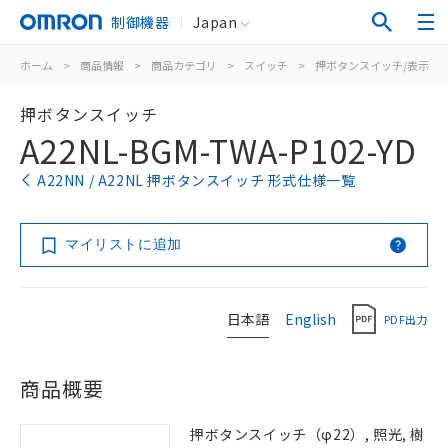
制御機器
Japan
ホーム
>
商品情報
>
商品カテゴリ
>
スイッチ
>
押ボタンスイッチ/表示灯
押ボタンスイッチ
A22NL-BGM-TWA-P102-YD
A22NN / A22NL 押ボタンスイッチ 形式仕様一覧
マイリストに追加
日本語
English
PDF出力
商品概要
押ボタンスイッチ（φ22）, 照光, 樹