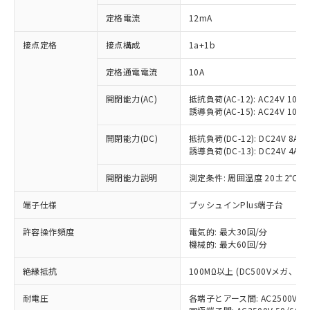
定格電流
12mA
接点定格
接点構成
1a+1b
※1 対応状況
定格通電電流
10A
対応済み：EU RoHS指令（10物質）の
非含有に対応した製品が提供可能な商品で
開閉能力(AC)
抵抗負荷(AC-12): AC24V 10A/A
す。
誘導負荷(AC-15): AC24V 10A/AC
対応予定：EU RoHS指令（10物質）の非含
ご利用条件
有に対応した製品に切り替える予定のある
開閉能力(DC)
抵抗負荷(DC-12): DC24V 8A/DC
商品です。
誘導負荷(DC-13): DC24V 4A/DC
対応予定なし：EU RoHS指令（10物質）の
以下の条件をお読みいただき、同意のうえ
開閉能力説明
測定条件: 周囲温度 20±2℃、
非含有に非対応の商品で、対応品を出す予
ご利用ください。
定はありません。
端子仕様
プッシュインPlus端子台
調査・確認中：EU RoHS指令（10物質）の
本サービスは、当社制御機器事業取扱
※1 中国RoHS○×表
非含有の対応状況を調査中または確認中の
商品の当社在庫状況および標準価格
許容操作頻度
電気的: 最大30回/分
商品です。
(税抜)を提供させていただくもので
機械的: 最大60回/分
「○」：最大均質材料含有率が中国RoHSの
非該当品：ライセンス料など無形物で、有
す。
基準値以下であることを示します。
害物質有無と関係のない商品です。
絶縁抵抗
100MΩ以上 (DC500Vメガ、
当社制御機器事業取扱商品の中には、
「×」：最大均質材料含有率が中国RoHSの
仕入先様の事情により、非含有部品として
本サービスの対象外となる商品もある
基準値を超えていることを示します。
いたものが、含有品と判明した場合などや
当社は、これら貴社製品のうち、外国
耐電圧
各端子とアース間: AC2500V 50/
ことをご了承ください。
「－」：未確認です。当社販売部門へお問
むを得ず変更することがあります。