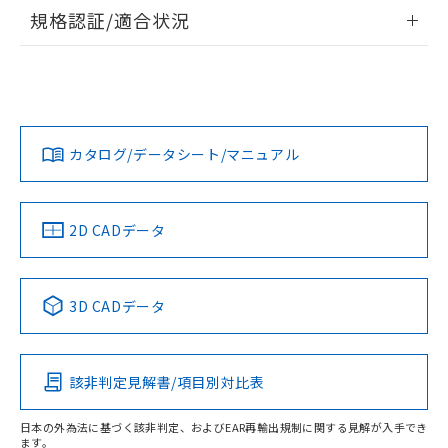
情報更新：2026/7/29
規格認証/適合状況
ログイン/会員登録
EU RoHS
注意事項・凡例
A22NL-BGM-TWA-P102-YDについての規格認証/適合状況に
ついては、「カスタマーサポートセンタ お客様相談室」また
は貴社担当オムロン営業員または販売店にお問い合わせくだ
対応状況
対応予定月
※1
※2
さい。
ダウンロードデータをご利用いただく前に、以下を必ずお読
みください。
カタログ/データシート/マニュアル
対応済み
ソフトウェアの使用条件
お問い合わせ
中国 RoHS
注意事項・凡例
2D CADデータ
中国 RoHS表
※1 ※2
3D CADデータ
Pb
Hg
Cd
Cr(VI)
該非判定見解書/項目別対比表
O
O
O
O
日本の外為法に基づく該非判定、およびEAR再輸出規制に関する見解が入手でき
ます。