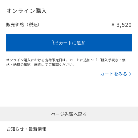
"対応済み"や非含有の記載がされた商品であっても、流通
在庫等で未対応品が混在する可能性があります。
オンライン購入
非含有品が必要な際は、弊社営業部門もしくは販売店へお
問い合わせください。
¥ 3,520
販売価格（税込）
この製品のRoHS/REACH対応状況ページへ
カートに追加
オンライン購入における出荷予定日は、カートに追加～「ご購入手続き：価
格・納期の確認」画面にてご確認ください。
カートをみる
ページ先頭へ戻る
お知らせ・最新情報