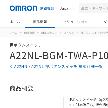
制御機器
Japan
ホーム
商品情報
ソリューション
ダ
ホーム
>
商品情報
>
商品カテゴリ
>
スイッチ
>
押ボタンスイッチ/表
押ボタンスイッチ
A22NL-BGM-TWA-P1
A22NN / A22NL 押ボタンスイッチ 形式仕様一覧
商品概要
押ボタンスイッチ（φ22）,
インPlus端子台, 接点構成: