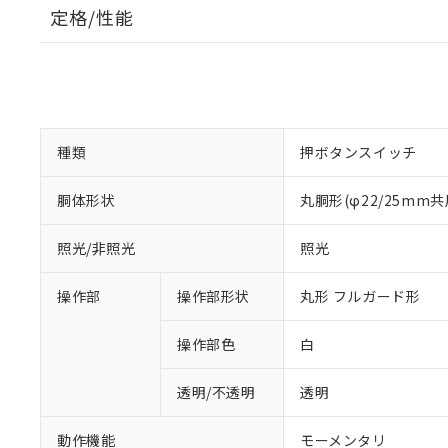
定格/性能
種類
押ボタンスイッチ
胴体形状
丸胴形(φ22/25mm共
照光/非照光
照光
操作部
操作部形状
丸形 フルガード形
操作部色
白
透明/不透明
透明
動作機能
モーメンタリ