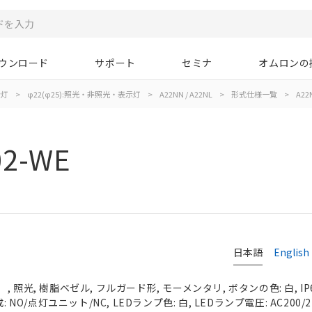
ウンロード
サポート
セミナ
オムロンの
示灯
>
φ22(φ25):照光・非照光・表示灯
>
A22NN / A22NL
>
形式仕様一覧
>
A22
02-WE
日本語
English
 照光, 樹脂ベゼル, フルガード形, モーメンタリ, ボタンの色: 白, IP
 NO/点灯ユニット/NC, LEDランプ色: 白, LEDランプ電圧: AC200/220