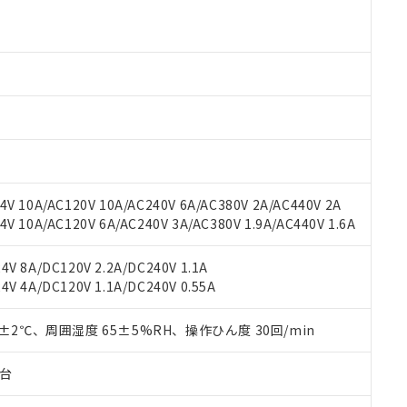
 RoHS指令（10物質）の非含有に対応した製品が提供可能な商品です
oHS指令（10物質）の非含有に対応した製品に切り替える予定のある
 RoHS指令（10物質）の非含有に非対応の商品で、対応品を出す予
 RoHS指令（10物質）の非含有の対応状況を調査中または確認中の
ンス料など無形物で、有害物質有無と関係のない商品です。
○×表
より、非含有部品としていたものが、含有品と判明した場合などやむ
みいただき、同意のうえご利用ください。
材料含有率が中国RoHSの基準値以下であることを示します。
材料含有率が中国RoHSの基準値を超えていることを示します。
、当社制御機器事業取扱商品の当社在庫状況および標準価格(税抜)
ら貴社製品のうち、外国為替および外国貿易法に定める商品（以下｢
質）：
す。当社販売部門へお問い合わせください。
 水銀(Hg) 1000ppm以下、 カドミウム(Cd) 100ppm以下、
たは国外への提供する場合は、日本国政府の輸出許可(または役務取
000ppm以下、ポリ臭化ビフェニル類(PBB) 1000ppm以下、ポリ臭化ジフェニルエーテル類(P
V 10A/AC120V 10A/AC240V 6A/AC380V 2A/AC440V 2A
事業取扱商品の中には、本サービスの対象外となる商品もあること
手続きをとります。
キシル) (DEHP)(別名：DOP) 1000ppm以下、フタル酸ブチルベンジル（BBP） 100
(GB/T26572)：
以下、フタル酸ジイソブチル (DIBP) 1000ppm以下
 10A/AC120V 6A/AC240V 3A/AC380V 1.9A/AC440V 1.6A
び標準価格照会結果は、記載している更新日時点での社内データに
物を破棄する場合は、完全に破砕するなど、違法に輸出されないよ
(水銀) : 1000ppm、 Cd(カドミウム) : 100ppm、
業用監視および制御機器に対する適用除外項目は除く。
覧された時点での実際の在庫および標準価格とは異なる場合がある
1000ppm、 PBBs(ポリ臭化ビフェニル類) : 1000ppm、 PBDEs(ポリ臭化ジフェニルエーテル類
物質については閾値を超える意図的な使用がないことを確認しています。
上の在庫あり
 1000ppm、 DIBP(フタル酸ジイソブチル) : 1000ppm、 BBP(フタル酸ブチルベンジル) :
品を、核兵器、ミサイル、化学兵器、生物兵器またはその他武器並
V 8A/DC120V 2.2A/DC240V 1.1A
チルヘキシル)) : 1000ppm
況および標準価格はお客様のお取引先、またはお客様担当のオムロ
用いたしません。
V 4A/DC120V 1.1A/DC240V 0.55A
ご相談ください。
は満たないが在庫あり
製品を第三者に販売する場合は、上記1、2および3の内容を当該第
機器販売店や当社販売拠点は「
販売ネットワーク
」をご確認くだ
販売先および販売に係わる関係者が違法に輸出するおそれがある場
用期限
0±2℃、周囲湿度 65±5%RH、操作ひん度 30回/min
び標準価格結果を当社の事前の承諾なく第三者に漏洩または開示し
え状況などにより、予定月が前後することがあります。
(最新の在庫状況については、お客様のお取引先、またはお客様担当
（10物質）のすべてが基準値以下であることを示します。
店・当社販売員にご確認ください)
子台
能（部品リスト作成サービス）をご利用いただくには、I-Webメン
使用状況下において有害物質が外部に漏えいし、環境に深刻な影響を
あります。