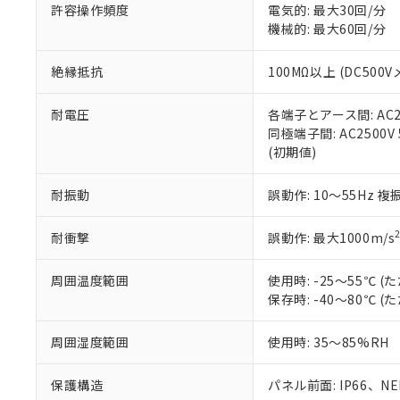
空
受注生産
お客様が当ウ
※3 非含有証明
許容操作頻度
電気的: 最大30回/分
「－」：未確認で
白
が、当社の製
機械的: 最大60回/分
さい。
下記の非含有証明
※当社の共同
絶縁抵抗
100MΩ以上 (DC5
いる法人を指
EU RoHS指令（
51物質の非含有証
耐電圧
各端子とアース間: AC250
※本証明書は発行
同極端子間: AC2500V
また、RoHS指
(初期値)
混在することから
既に当社にて対応
耐振動
誤動作: 10～55Hz 複
り割愛しておりま
耐衝撃
誤動作: 最大1000m/s
周囲温度範囲
使用時: -25～55℃
保存時: -40～80℃
周囲湿度範囲
使用時: 35～85%RH
保護構造
パネル前面: IP66、NEM