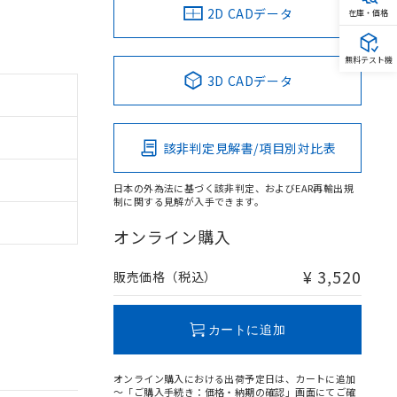
2D CADデータ
在庫・価格
無料テスト機
3D CADデータ
該非判定見解書/項目別対比表
日本の外為法に基づく該非判定、およびEAR再輸出規
制に関する見解が入手できます。
オンライン購入
¥ 3,520
販売価格（税込）
カートに追加
オンライン購入における出荷予定日は、カートに追加
～「ご購入手続き：価格・納期の確認」画面にてご確