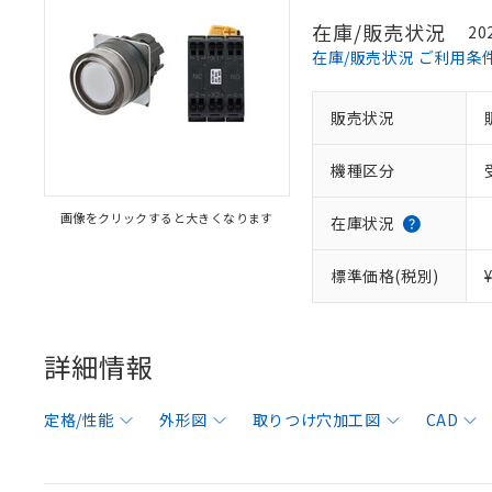
在庫/販売状況
20
在庫/販売状況 ご利用条
販売状況
機種区分
画像をクリックすると大きくなります
在庫状況
標準価格(税別)
詳細情報
定格/性能
外形図
取りつけ穴加工図
CAD