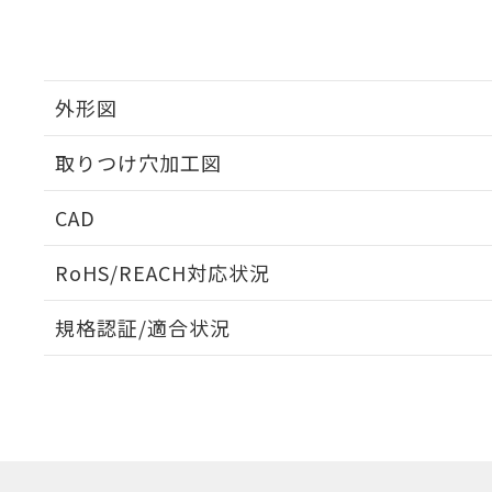
外形図
取りつけ穴加工図
CAD
ログイン/会員登録いただくと、CADデータをダウンロ
RoHS/REACH対応状況
規格認証/適合状況
EU RoHS
注意事項・凡例
A22NL-BGM-TWA-P102-WEについての規格認証/
営業員または販売店にお問い合わせください。
ダウンロードデータをご利用いただく前に、以下を必ずお読
対応状況
対応予定月
※1
※2
ソフトウェアの使用条件
対応済み