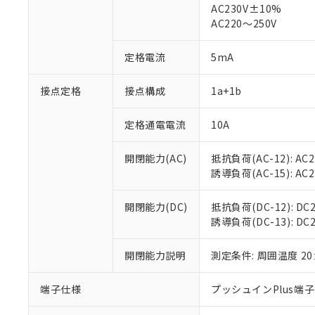
AC230V±10%
対応済み：EU
AC220～250V
対応予定：EU R
対応予定なし：EU
調査・確認中：EU
定格電流
5mA
ご利用条件
非該当品：ライセ
※1 中国RoHS
仕入先様の事情に
接点定格
接点構成
1a+1b
があります。
以下の条件をお読
「○」：最大均質
「×」：最大均質
定格通電電流
10A
本サービスは
当社は、これ
*EU RoHS指令（10物
「－」：未確認で
鉛(Pb) 1000ppm以下、
くものです。
う）を輸出ま
記
説明
六価クロム(Cr(Ⅵ)) 1
開閉能力(AC)
抵抗負荷(AC-12): AC24
当社制御機器
などの必要な
フタル酸ビス(2-エチルヘ
号
*中国RoHS10物質の基準値 
ル（DBP） 1000ppm
誘導負荷(AC-15): AC24V
在庫状況およ
当社は規制貨
Pb(鉛) :1000ppm、 Hg
但し、RoHS指令で産
のであり、閲
ます。
Cr(Ⅵ)(六価クロム) : 
フタル酸エステル類の４
○
一定数以
DBP(フタル酸ジブチル) :
い。
当社は貴社製
開閉能力(DC)
抵抗負荷(DC-12): DC24
DEHP(フタル酸ビス(2-エ
正式な納期状
置等に一切使
誘導負荷(DC-13): DC24
当社販売員に
※2 対応予定月
△
一定数に
当社は、貴社
オムロン制御
また当社は、
※2 環境保護使
開閉能力説明
測定条件: 周囲温度 2
在庫状況およ
部品在庫の切り替
たしません。
－
在庫なし
す。
「ｅ」：有害物質
機器販売
端子仕様
プッシュインPlus端
マイパーツ機
「10」：通常の
ている必要が
味します。