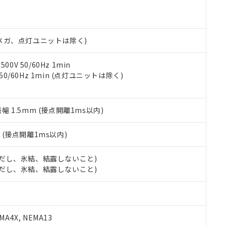
機種、また在庫状況の情報を公開していない機種
ェブサイト上で当社にご登録された部品リストについて、当社およ
書ダウンロード
す。当社販売部門へお問い合わせください。
品・サービスに関するお客様との取引・商談に必要な範囲で利用す
合意する
キャンセル
書をダウンロードすることができます。
利用者とは、
"個人情報の共同利用に関して"
の「1.共同利用者の
00Vメガ、点灯ユニットは除く)
します。
10物質）の非含有証明書
明書（当社基準）
0V 50/60Hz 1min
日時点で非含有を証明するもので、過去に遡って非含有を証明するも
 50/60Hz 1min (点灯ユニットは除く)
令のフタル酸エステル類４物質の対応では、対応完了までの期間は出
備考欄に対応日を記載しておりました。
品への在庫切替を完了していることから、特段のことがない限り、20
振幅 1.5mm (接点開離1ms以内)
す。
2
(接点開離1ms以内)
 (ただし、氷結、結露しないこと)
 (ただし、氷結、結露しないこと)
A4X, NEMA13