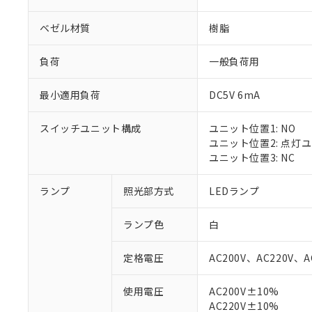
ベゼル材質
樹脂
負荷
一般負荷用
最小適用負荷
DC5V 6mA
スイッチユニット構成
ユニット位置1: NO
ユニット位置2: 点灯
ユニット位置3: NC
ランプ
照光部方式
LEDランプ
ランプ色
白
定格電圧
AC200V、AC220V、A
使用電圧
AC200V±10%
※1 対応状況
AC220V±10%