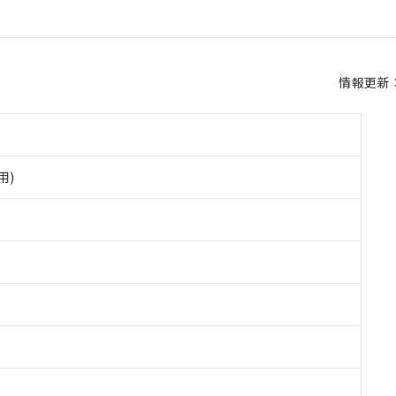
情報更新：2
用)