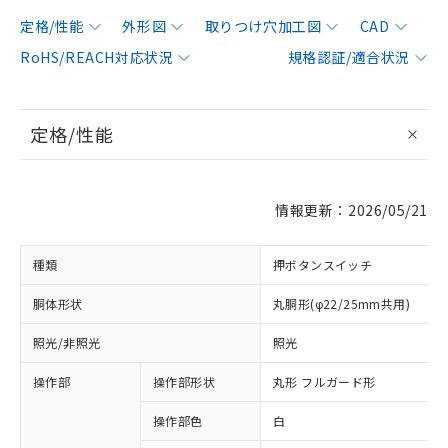
定格/性能
外形図
取りつけ穴加工図
CAD
RoHS/REACH対応状況
規格認証/適合状況
定格/性能
情報更新：2026/05/21
種類
押ボタンスイッチ
胴体形状
丸胴形(φ22/25mm共用)
照光/非照光
照光
操作部
操作部形状
丸形 フルガード形
操作部色
白