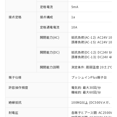
対応済み：EU RoHS指令（10物質）の
定格電流
5mA
非含有に対応した製品が提供可能な商品で
す。
接点定格
接点構成
1a
対応予定：EU RoHS指令（10物質）の非含
ご利用条件
有に対応した製品に切り替える予定のある
定格通電電流
10A
商品です。
対応予定なし：EU RoHS指令（10物質）の
開閉能力(AC)
抵抗負荷(AC-12): AC24V 10A/A
以下の条件をお読みいただき、同意のうえ
非含有に非対応の商品で、対応品を出す予
誘導負荷(AC-15): AC24V 10A/AC
ご利用ください。
定はありません。
調査・確認中：EU RoHS指令（10物質）の
開閉能力(DC)
抵抗負荷(DC-12): DC24V 8A/DC
本サービスは、当社制御機器事業取扱
※1 中国RoHS○×表
誘導負荷(DC-13): DC24V 4A/DC
非含有の対応状況を調査中または確認中の
商品の当社在庫状況および標準価格
商品です。
(税抜)を提供させていただくもので
開閉能力説明
測定条件: 周囲温度 20±2℃、
「○」：最大均質材料含有率が中国RoHSの
非該当品：ライセンス料など無形物で、有
す。
基準値以下であることを示します。
害物質有無と関係のない商品です。
当社制御機器事業取扱商品の中には、
端子仕様
プッシュインPlus端子台
「×」：最大均質材料含有率が中国RoHSの
仕入先様の事情により、非含有部品として
本サービスの対象外となる商品もある
基準値を超えていることを示します。
いたものが、含有品と判明した場合などや
当社は、これら貴社製品のうち、外国
ことをご了承ください。
許容操作頻度
電気的: 最大30回/分
「－」：未確認です。当社販売部門へお問
むを得ず変更することがあります。
為替および外国貿易法に定める商品
機械的: 最大60回/分
在庫状況および標準価格照会結果は、
い合わせください。
（以下｢規制貨物等」という）を輸出
記載している更新日時点での社内デー
*EU RoHS指令（10物質）：
または国外への提供する場合は、日本
絶縁抵抗
100MΩ以上 (DC500Vメガ、
記
タに基づき作成されるものであり、閲
説明
鉛(Pb) 1000ppm以下、 水銀(Hg) 1000ppm以下、 カド
*中国RoHS10物質の基準値 (GB/T26572)：
国政府の輸出許可(または役務取引許
号
覧された時点での実際の在庫および標
ミウム(Cd) 100ppm以下、
Pb(鉛) :1000ppm、 Hg(水銀) : 1000ppm、 Cd(カドミウ
耐電圧
各端子とアース間: AC2500V 50/
可)を取得するなどの必要な手続きを
六価クロム(Cr(Ⅵ)) 1000ppm以下、ポリ臭化ビフェニル
ム) : 100ppm、
準価格とは異なる場合があることをご