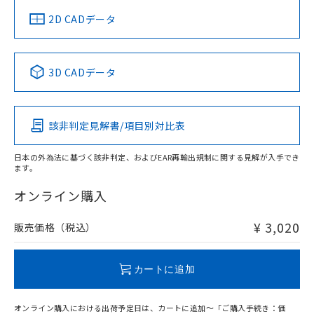
中国 RoHS
注意事項・凡例
2D CADデータ
中国 RoHS表
※1 ※2
3D CADデータ
Pb
Hg
Cd
Cr(VI)
該非判定見解書/項目別対比表
O
O
O
O
日本の外為法に基づく該非判定、およびEAR再輸出規制に関する見解が入手でき
ます。
"対応済み"や非含有の記載がされた商品であっても、流通
在庫等で未対応品が混在する可能性があります。
オンライン購入
非含有品が必要な際は、弊社営業部門もしくは販売店へお
問い合わせください。
¥ 3,020
販売価格（税込）
この製品のRoHS/REACH対応状況ページへ
カートに追加
オンライン購入における出荷予定日は、カートに追加～「ご購入手続き：価