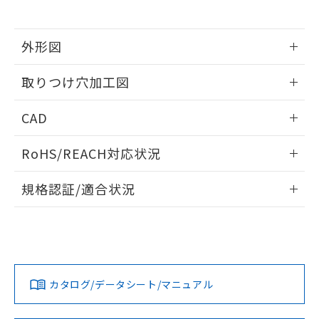
※当社の共同利用者とは、
"個人情報
51物質の非含有証明書（当社基準）
の共同利用に関して"
の「1.共同利
※本証明書は発行日時点で非含有を証明す
用者の範囲」に記載されている法人を
るもので、過去に遡って非含有を証明する
外形図
指します。
ものではありません。
情報更新：2026/05/21
また、RoHS指令のフタル酸エステル類４
取りつけ穴加工図
物質の対応では、対応完了までの期間は出
荷製品に未対応品が混在することから備考
情報更新：2026/05/21
CAD
欄に対応日を記載しておりました。
既に当社にて対応品への在庫切替を完了
ログイン/会員登録いただくと、CADデータをダウンロー
していることから、特段のことがない限
RoHS/REACH対応状況
ドすることができます。
り、2022年1月12日より割愛しておりま
す。
情報更新：2026/7/29
規格認証/適合状況
ログイン/会員登録
EU RoHS
注意事項・凡例
A22NL-BGM-TWA-P100-WEについての規格認証/適合状況に
ついては、「カスタマーサポートセンタ お客様相談室」また
は貴社担当オムロン営業員または販売店にお問い合わせくだ
対応状況
対応予定月
※1
※2
さい。
ダウンロードデータをご利用いただく前に、以下を必ずお読
みください。
カタログ/データシート/マニュアル
対応済み
ソフトウェアの使用条件
お問い合わせ