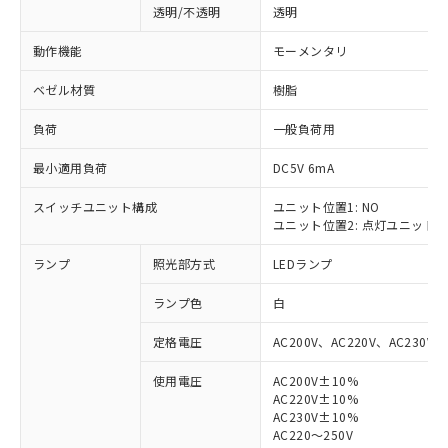
透明/不透明
透明
動作機能
モーメンタリ
ベゼル材質
樹脂
負荷
一般負荷用
最小適用負荷
DC5V 6mA
スイッチユニット構成
ユニット位置1: NO
ユニット位置2: 点灯ユニット
ランプ
照光部方式
LEDランプ
ランプ色
白
定格電圧
AC200V、AC220V、AC230V、
使用電圧
AC200V±10%
AC220V±10%
※1 対応状況
AC230V±10%
AC220～250V