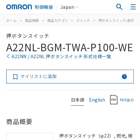
制御機器
Japan
ホーム
>
商品情報
>
商品カテゴリ
>
スイッチ
>
押ボタンスイッチ/表示灯
押ボタンスイッチ
A22NL-BGM-TWA-P100-WE
A22NN / A22NL 押ボタンスイッチ 形式仕様一覧
マイリストに追加
日本語
English
PDF出力
商品概要
押ボタンスイッチ（φ22）, 照光, 樹