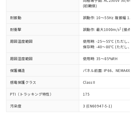
類(PBB) 1000ppm以下、ポリ臭化ジフェニルエーテル類
同極端子間: AC2500V 50/60
Cr(Ⅵ)(六価クロム) : 1000ppm、 PBBs(ポリ臭化ビフェ
とります。
了承ください。
(PBDE) 1000ppm以下、フタル酸ビス(2-エチルヘキシ
○
一定数以上の在庫あり
ニル類) : 1000ppm、 PBDEs(ポリ臭化ジフェニルエーテ
(初期値)
当社は規制貨物を破棄する場合は、完
ル) (DEHP)(別名：DOP) 1000ppm以下、フタル酸ブチ
正式な納期状況および標準価格はお客
ル類) : 1000ppm、
ルベンジル（BBP） 1000ppm以下、フタル酸ジブチル
全に破砕するなど、違法に輸出されな
DBP(フタル酸ジブチル) : 1000ppm、 DIBP(フタル酸ジ
様のお取引先、またはお客様担当のオ
耐振動
誤動作: 10～55Hz 複振幅 1.
（DBP） 1000ppm以下、フタル酸ジイソブチル
イソブチル) : 1000ppm、 BBP(フタル酸ブチルベンジ
△
一定数には満たないが在庫あり
いよう必要な手段を講じます。
ムロン制御機器販売店・当社販売員に
(DIBP) 1000ppm以下
ル) : 1000ppm、
当社は貴社製品を、核兵器、ミサイ
但し、RoHS指令で産業用監視および制御機器に対する
DEHP(フタル酸ビス(2-エチルヘキシル)) : 1000ppm
ご相談ください。
2
耐衝撃
誤動作: 最大1000m/s
(接点開
適用除外項目は除く。
ル、化学兵器、生物兵器またはその他
－
在庫なし(最新の在庫状況につ
オムロン制御機器販売店や当社販売拠
フタル酸エステル類の４物質については閾値を超える意
武器並びにこれらの製造装置等に一切
いては、お客様のお取引先、ま
周囲温度範囲
図的な使用がないことを確認しています。
使用時: -25～55℃ (ただし
点は「
販売ネットワーク
」をご確認
※2 環境保護使用期限
使用いたしません。
保存時: -40～80℃ (ただし
たはお客様担当のオムロン制御
ください。
当社は、貴社製品を第三者に販売する
機器販売店・当社販売員にご確
在庫状況および標準価格結果を当社の
※2 対応予定月
「ｅ」：有害物質（10物質）のすべてが基
周囲湿度範囲
使用時: 35～85%RH
場合は、上記1、2および3の内容を当
認ください)
事前の承諾なく第三者に漏洩または開
準値以下であることを示します。
該第三者に通知します。また当社は、
示しないようお願いします。
保護構造
パネル前面: IP66、NEMA4X, N
部品在庫の切り替え状況などにより、予定
「10」：通常の使用状況下において有害物
販売先および販売に係わる関係者が違
マイパーツ機能（部品リスト作成サー
空
受注生産機種、また在庫状況の
月が前後することがあります。
質が外部に漏えいし、環境に深刻な影響を
法に輸出するおそれがある場合は、取
ビス）をご利用いただくには、I-Web
白
情報を公開していない機種
感電保護クラス
Class II
及ぼさない年数を意味します。
り引きをいたしません。
メンバーズにご登録されている必要が
「－」：未確認です。当社販売部門へお問
あります。
PTI（トラッキング特性）
175
い合わせください。
お客様が当ウェブサイト上で当社にご
※3 非含有証明書ダウンロード
登録された部品リストについて、当社
汚染度
3 (EN60947-5-1)
および当社の共同利用者が、当社の製
下記の非含有証明書をダウンロードするこ
品・サービスに関するお客様との取
とができます。
合意する
キャンセル
引・商談に必要な範囲で利用すること
をご了承ください。
EU RoHS指令（10物質）の非含有証明書