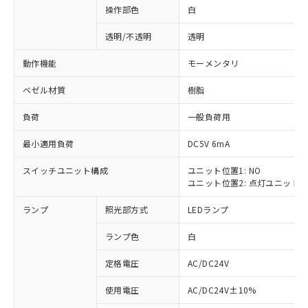
操作部色
白
透明/不透明
透明
動作機能
モーメンタリ
ベゼル材質
樹脂
負荷
一般負荷用
最小適用負荷
DC5V 6mA
スイッチユニット構成
ユニット位置1: NO
ユニット位置2: 点灯ユニット
ランプ
照光部方式
LEDランプ
ランプ色
白
定格電圧
AC/DC24V
※1 対応状況
使用電圧
AC/DC24V±10%