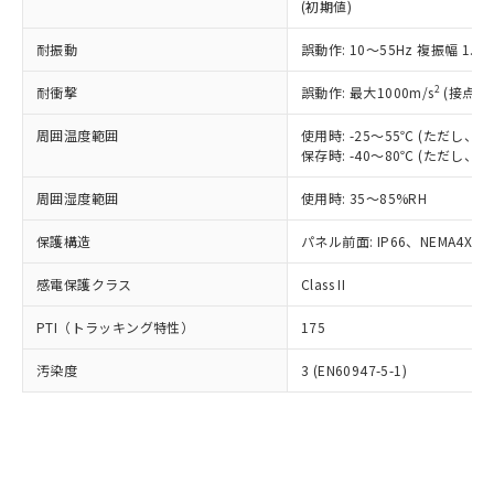
とります。
了承ください。
(初期値)
(PBDE) 1000ppm以下、フタル酸ビス(2-エチルヘキシ
○
一定数以上の在庫あり
ニル類) : 1000ppm、 PBDEs(ポリ臭化ジフェニルエーテ
当社は規制貨物を破棄する場合は、完
ル) (DEHP)(別名：DOP) 1000ppm以下、フタル酸ブチ
正式な納期状況および標準価格はお客
ル類) : 1000ppm、
ルベンジル（BBP） 1000ppm以下、フタル酸ジブチル
全に破砕するなど、違法に輸出されな
DBP(フタル酸ジブチル) : 1000ppm、 DIBP(フタル酸ジ
耐振動
誤動作: 10～55Hz 複振幅 1.
様のお取引先、またはお客様担当のオ
（DBP） 1000ppm以下、フタル酸ジイソブチル
イソブチル) : 1000ppm、 BBP(フタル酸ブチルベンジ
△
一定数には満たないが在庫あり
いよう必要な手段を講じます。
ムロン制御機器販売店・当社販売員に
(DIBP) 1000ppm以下
ル) : 1000ppm、
2
当社は貴社製品を、核兵器、ミサイ
耐衝撃
誤動作: 最大1000m/s
(接点開
但し、RoHS指令で産業用監視および制御機器に対する
DEHP(フタル酸ビス(2-エチルヘキシル)) : 1000ppm
ご相談ください。
適用除外項目は除く。
ル、化学兵器、生物兵器またはその他
－
在庫なし(最新の在庫状況につ
オムロン制御機器販売店や当社販売拠
フタル酸エステル類の４物質については閾値を超える意
周囲温度範囲
使用時: -25～55℃ (ただし
武器並びにこれらの製造装置等に一切
いては、お客様のお取引先、ま
図的な使用がないことを確認しています。
点は「
販売ネットワーク
」をご確認
保存時: -40～80℃ (ただし
※2 環境保護使用期限
使用いたしません。
たはお客様担当のオムロン制御
ください。
当社は、貴社製品を第三者に販売する
機器販売店・当社販売員にご確
在庫状況および標準価格結果を当社の
周囲湿度範囲
使用時: 35～85%RH
※2 対応予定月
「ｅ」：有害物質（10物質）のすべてが基
場合は、上記1、2および3の内容を当
認ください)
事前の承諾なく第三者に漏洩または開
準値以下であることを示します。
該第三者に通知します。また当社は、
示しないようお願いします。
保護構造
パネル前面: IP66、NEMA4X, N
部品在庫の切り替え状況などにより、予定
「10」：通常の使用状況下において有害物
販売先および販売に係わる関係者が違
マイパーツ機能（部品リスト作成サー
空
受注生産機種、また在庫状況の
月が前後することがあります。
質が外部に漏えいし、環境に深刻な影響を
法に輸出するおそれがある場合は、取
ビス）をご利用いただくには、I-Web
感電保護クラス
Class II
白
情報を公開していない機種
及ぼさない年数を意味します。
り引きをいたしません。
メンバーズにご登録されている必要が
「－」：未確認です。当社販売部門へお問
PTI（トラッキング特性）
175
あります。
い合わせください。
お客様が当ウェブサイト上で当社にご
※3 非含有証明書ダウンロード
汚染度
3 (EN60947-5-1)
登録された部品リストについて、当社
および当社の共同利用者が、当社の製
下記の非含有証明書をダウンロードするこ
品・サービスに関するお客様との取
とができます。
合意する
キャンセル
引・商談に必要な範囲で利用すること
をご了承ください。
EU RoHS指令（10物質）の非含有証明書
※当社の共同利用者とは、
"個人情報