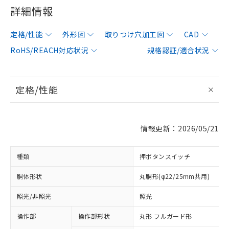
詳細情報
定格/性能
外形図
取りつけ穴加工図
CAD
RoHS/REACH対応状況
規格認証/適合状況
定格/性能
情報更新：2026/05/21
種類
押ボタンスイッチ
胴体形状
丸胴形(φ22/25mm共用)
照光/非照光
照光
操作部
操作部形状
丸形 フルガード形