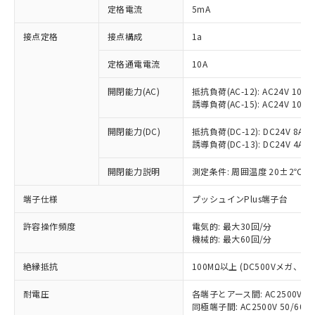
対応済み：EU RoHS指令（10物質）の
定格電流
5mA
非含有に対応した製品が提供可能な商品で
す。
接点定格
接点構成
1a
対応予定：EU RoHS指令（10物質）の非含
ご利用条件
有に対応した製品に切り替える予定のある
定格通電電流
10A
商品です。
対応予定なし：EU RoHS指令（10物質）の
開閉能力(AC)
抵抗負荷(AC-12): AC24V 10A/A
以下の条件をお読みいただき、同意のうえ
誘導負荷(AC-15): AC24V 10A/AC
非含有に非対応の商品で、対応品を出す予
ご利用ください。
定はありません。
開閉能力(DC)
抵抗負荷(DC-12): DC24V 8A/DC
調査・確認中：EU RoHS指令（10物質）の
本サービスは、当社制御機器事業取扱
誘導負荷(DC-13): DC24V 4A/DC
※1 中国RoHS○×表
非含有の対応状況を調査中または確認中の
商品の当社在庫状況および標準価格
商品です。
(税抜)を提供させていただくもので
開閉能力説明
測定条件: 周囲温度 20±2℃、
「○」：最大均質材料含有率が中国RoHSの
非該当品：ライセンス料など無形物で、有
す。
基準値以下であることを示します。
害物質有無と関係のない商品です。
端子仕様
プッシュインPlus端子台
当社制御機器事業取扱商品の中には、
「×」：最大均質材料含有率が中国RoHSの
仕入先様の事情により、非含有部品として
本サービスの対象外となる商品もある
基準値を超えていることを示します。
いたものが、含有品と判明した場合などや
当社は、これら貴社製品のうち、外国
許容操作頻度
電気的: 最大30回/分
ことをご了承ください。
「－」：未確認です。当社販売部門へお問
むを得ず変更することがあります。
機械的: 最大60回/分
為替および外国貿易法に定める商品
在庫状況および標準価格照会結果は、
い合わせください。
（以下｢規制貨物等」という）を輸出
記載している更新日時点での社内デー
絶縁抵抗
100MΩ以上 (DC500Vメガ、
*EU RoHS指令（10物質）：
または国外への提供する場合は、日本
記
タに基づき作成されるものであり、閲
説明
鉛(Pb) 1000ppm以下、 水銀(Hg) 1000ppm以下、 カド
*中国RoHS10物質の基準値 (GB/T26572)：
国政府の輸出許可(または役務取引許
号
覧された時点での実際の在庫および標
ミウム(Cd) 100ppm以下、
Pb(鉛) :1000ppm、 Hg(水銀) : 1000ppm、 Cd(カドミウ
耐電圧
各端子とアース間: AC2500V 50/
可)を取得するなどの必要な手続きを
六価クロム(Cr(Ⅵ)) 1000ppm以下、ポリ臭化ビフェニル
ム) : 100ppm、
準価格とは異なる場合があることをご
同極端子間: AC2500V 50/60
類(PBB) 1000ppm以下、ポリ臭化ジフェニルエーテル類
Cr(Ⅵ)(六価クロム) : 1000ppm、 PBBs(ポリ臭化ビフェ