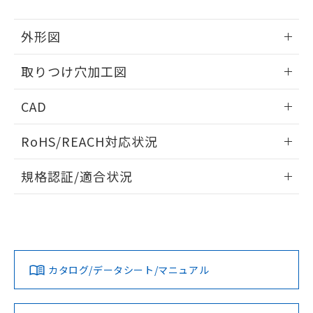
51物質の非含有証明書（当社基準）
の共同利用に関して"
の「1.共同利
※本証明書は発行日時点で非含有を証明す
用者の範囲」に記載されている法人を
外形図
るもので、過去に遡って非含有を証明する
指します。
ものではありません。
情報更新：2026/05/21
また、RoHS指令のフタル酸エステル類４
取りつけ穴加工図
物質の対応では、対応完了までの期間は出
情報更新：2026/05/21
荷製品に未対応品が混在することから備考
CAD
欄に対応日を記載しておりました。
既に当社にて対応品への在庫切替を完了
ログイン/会員登録いただくと、CADデータをダウンロー
RoHS/REACH対応状況
していることから、特段のことがない限
ドすることができます。
り、2022年1月12日より割愛しておりま
情報更新：2026/7/29
す。
規格認証/適合状況
ログイン/会員登録
EU RoHS
注意事項・凡例
A22NL-BGM-TWA-P100-WCについての規格認証/適合状況に
ついては、「カスタマーサポートセンタ お客様相談室」また
は貴社担当オムロン営業員または販売店にお問い合わせくだ
対応状況
対応予定月
※1
※2
さい。
ダウンロードデータをご利用いただく前に、以下を必ずお読
みください。
カタログ/データシート/マニュアル
対応済み
ソフトウェアの使用条件
お問い合わせ