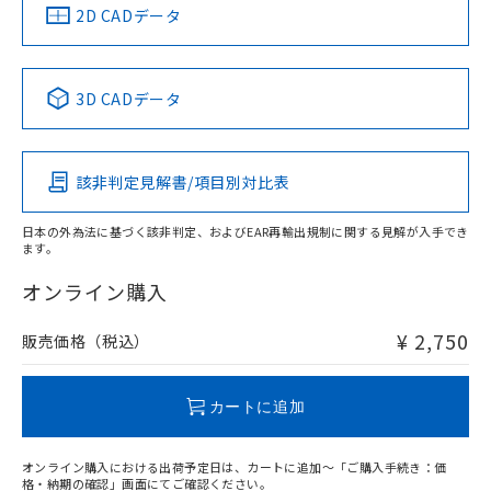
中国 RoHS
注意事項・凡例
2D CADデータ
中国 RoHS表
※1 ※2
3D CADデータ
Pb
Hg
Cd
Cr(VI)
該非判定見解書/項目別対比表
X
O
O
O
日本の外為法に基づく該非判定、およびEAR再輸出規制に関する見解が入手でき
ます。
"対応済み"や非含有の記載がされた商品であっても、流通
在庫等で未対応品が混在する可能性があります。
オンライン購入
非含有品が必要な際は、弊社営業部門もしくは販売店へお
問い合わせください。
¥ 2,750
販売価格（税込）
この製品のRoHS/REACH対応状況ページへ
カートに追加
オンライン購入における出荷予定日は、カートに追加～「ご購入手続き：価
格・納期の確認」画面にてご確認ください。