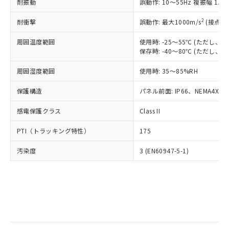
当社は規制貨物を破棄する場合は、完
耐振動
ル) (DEHP)(別名：DOP) 1000ppm以下、フタル酸ブチ
誤動作: 10～55Hz 複振幅 1.
正式な納期状況および標準価格はお客
ル類) : 1000ppm、
ルベンジル（BBP） 1000ppm以下、フタル酸ジブチル
全に破砕するなど、違法に輸出されな
DBP(フタル酸ジブチル) : 1000ppm、 DIBP(フタル酸ジ
様のお取引先、またはお客様担当のオ
（DBP） 1000ppm以下、フタル酸ジイソブチル
イソブチル) : 1000ppm、 BBP(フタル酸ブチルベンジ
△
一定数には満たないが在庫あり
いよう必要な手段を講じます。
2
耐衝撃
誤動作: 最大1000m/s
(接点開
ムロン制御機器販売店・当社販売員に
(DIBP) 1000ppm以下
ル) : 1000ppm、
当社は貴社製品を、核兵器、ミサイ
但し、RoHS指令で産業用監視および制御機器に対する
DEHP(フタル酸ビス(2-エチルヘキシル)) : 1000ppm
ご相談ください。
適用除外項目は除く。
周囲温度範囲
使用時: -25～55℃ (ただし
ル、化学兵器、生物兵器またはその他
－
在庫なし(最新の在庫状況につ
オムロン制御機器販売店や当社販売拠
フタル酸エステル類の４物質については閾値を超える意
保存時: -40～80℃ (ただし
武器並びにこれらの製造装置等に一切
いては、お客様のお取引先、ま
図的な使用がないことを確認しています。
点は「
販売ネットワーク
」をご確認
※2 環境保護使用期限
使用いたしません。
たはお客様担当のオムロン制御
ください。
周囲湿度範囲
使用時: 35～85%RH
当社は、貴社製品を第三者に販売する
機器販売店・当社販売員にご確
在庫状況および標準価格結果を当社の
※2 対応予定月
「ｅ」：有害物質（10物質）のすべてが基
場合は、上記1、2および3の内容を当
認ください)
事前の承諾なく第三者に漏洩または開
保護構造
パネル前面: IP66、NEMA4X, N
準値以下であることを示します。
該第三者に通知します。また当社は、
示しないようお願いします。
部品在庫の切り替え状況などにより、予定
「10」：通常の使用状況下において有害物
販売先および販売に係わる関係者が違
マイパーツ機能（部品リスト作成サー
感電保護クラス
Class II
空
受注生産機種、また在庫状況の
月が前後することがあります。
質が外部に漏えいし、環境に深刻な影響を
法に輸出するおそれがある場合は、取
ビス）をご利用いただくには、I-Web
白
情報を公開していない機種
及ぼさない年数を意味します。
り引きをいたしません。
PTI（トラッキング特性）
175
メンバーズにご登録されている必要が
「－」：未確認です。当社販売部門へお問
あります。
い合わせください。
汚染度
3 (EN60947-5-1)
お客様が当ウェブサイト上で当社にご
※3 非含有証明書ダウンロード
登録された部品リストについて、当社
および当社の共同利用者が、当社の製
下記の非含有証明書をダウンロードするこ
品・サービスに関するお客様との取
とができます。
合意する
キャンセル
引・商談に必要な範囲で利用すること
をご了承ください。
EU RoHS指令（10物質）の非含有証明書
※当社の共同利用者とは、
"個人情報
51物質の非含有証明書（当社基準）