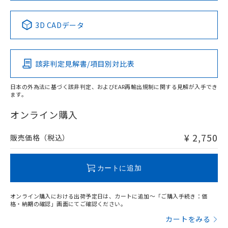
中国 RoHS表
※1 ※2
3D CADデータ
Pb
Hg
Cd
Cr(VI)
該非判定見解書/項目別対比表
X
O
O
O
日本の外為法に基づく該非判定、およびEAR再輸出規制に関する見解が入手でき
ます。
"対応済み"や非含有の記載がされた商品であっても、流通
在庫等で未対応品が混在する可能性があります。
オンライン購入
非含有品が必要な際は、弊社営業部門もしくは販売店へお
問い合わせください。
¥ 2,750
販売価格（税込）
この製品のRoHS/REACH対応状況ページへ
カートに追加
オンライン購入における出荷予定日は、カートに追加～「ご購入手続き：価
格・納期の確認」画面にてご確認ください。
カートをみる