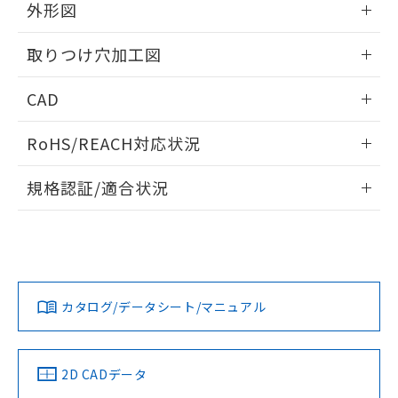
の共同利用に関して"
の「1.共同利
外形図
※本証明書は発行日時点で非含有を証明す
用者の範囲」に記載されている法人を
るもので、過去に遡って非含有を証明する
指します。
情報更新：2026/05/21
ものではありません。
取りつけ穴加工図
また、RoHS指令のフタル酸エステル類４
物質の対応では、対応完了までの期間は出
情報更新：2026/05/21
CAD
荷製品に未対応品が混在することから備考
欄に対応日を記載しておりました。
ログイン/会員登録いただくと、CADデータをダウンロー
RoHS/REACH対応状況
既に当社にて対応品への在庫切替を完了
ドすることができます。
していることから、特段のことがない限
情報更新：2026/7/29
り、2022年1月12日より割愛しておりま
規格認証/適合状況
す。
ログイン/会員登録
EU RoHS
注意事項・凡例
A22NL-BGM-TWA-P002-YBについての規格認証/適合状況に
ついては、「カスタマーサポートセンタ お客様相談室」また
は貴社担当オムロン営業員または販売店にお問い合わせくだ
対応状況
対応予定月
※1
※2
さい。
ダウンロードデータをご利用いただく前に、以下を必ずお読
みください。
カタログ/データシート/マニュアル
対応済み
ソフトウェアの使用条件
お問い合わせ
中国 RoHS
注意事項・凡例
2D CADデータ