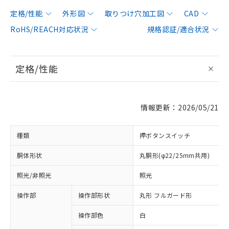
定格/性能
外形図
取りつけ穴加工図
CAD
RoHS/REACH対応状況
規格認証/適合状況
定格/性能
情報更新：2026/05/21
種類
押ボタンスイッチ
胴体形状
丸胴形(φ22/25mm共用)
照光/非照光
照光
操作部
操作部形状
丸形 フルガード形
操作部色
白