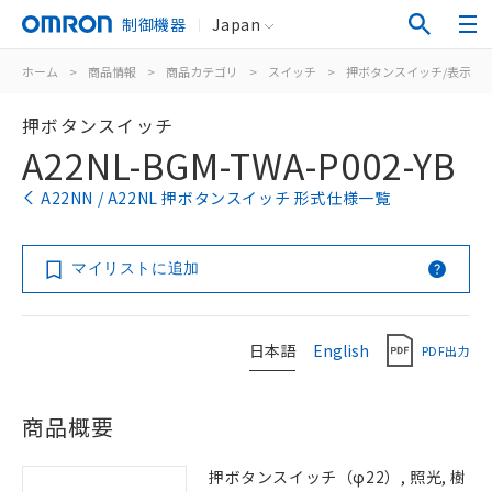
制御機器
Japan
ホーム
>
商品情報
>
商品カテゴリ
>
スイッチ
>
押ボタンスイッチ/表示灯
押ボタンスイッチ
A22NL-BGM-TWA-P002-YB
A22NN / A22NL 押ボタンスイッチ 形式仕様一覧
マイリストに追加
日本語
English
PDF出力
商品概要
押ボタンスイッチ（φ22）, 照光, 樹