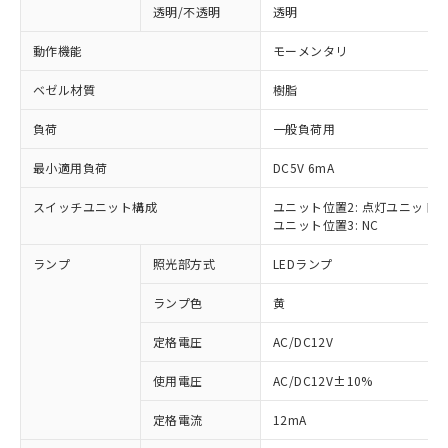
透明/不透明
透明
動作機能
モーメンタリ
ベゼル材質
樹脂
負荷
一般負荷用
最小適用負荷
DC5V 6mA
スイッチユニット構成
ユニット位置2: 点灯ユニット
ユニット位置3: NC
ランプ
照光部方式
LEDランプ
ランプ色
黄
定格電圧
AC/DC12V
使用電圧
AC/DC12V±10%
※1 対応状況
定格電流
12mA
対応済み：EU RoHS指令（10物質）の