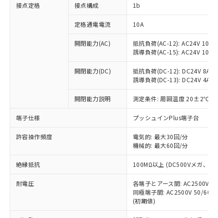
非含有に対応した製品が提供可能な商品で
接点定格
接点構成
1b
す。
対応予定：EU RoHS指令（10物質）の非含
定格通電電流
10A
ご利用条件
有に対応した製品に切り替える予定のある
商品です。
開閉能力(AC)
抵抗負荷(AC-12): AC24V 10A/A
誘導負荷(AC-15): AC24V 10A/AC
対応予定なし：EU RoHS指令（10物質）の
以下の条件をお読みいただき、同意のうえ
非含有に非対応の商品で、対応品を出す予
ご利用ください。
開閉能力(DC)
抵抗負荷(DC-12): DC24V 8A/DC
定はありません。
誘導負荷(DC-13): DC24V 4A/DC
調査・確認中：EU RoHS指令（10物質）の
本サービスは、当社制御機器事業取扱
※1 中国RoHS○×表
非含有の対応状況を調査中または確認中の
商品の当社在庫状況および標準価格
開閉能力説明
測定条件: 周囲温度 20±2℃、
商品です。
(税抜)を提供させていただくもので
「○」：最大均質材料含有率が中国RoHSの
非該当品：ライセンス料など無形物で、有
端子仕様
プッシュインPlus端子台
す。
基準値以下であることを示します。
害物質有無と関係のない商品です。
当社制御機器事業取扱商品の中には、
「×」：最大均質材料含有率が中国RoHSの
仕入先様の事情により、非含有部品として
許容操作頻度
電気的: 最大30回/分
本サービスの対象外となる商品もある
基準値を超えていることを示します。
いたものが、含有品と判明した場合などや
機械的: 最大60回/分
当社は、これら貴社製品のうち、外国
ことをご了承ください。
「－」：未確認です。当社販売部門へお問
むを得ず変更することがあります。
為替および外国貿易法に定める商品
在庫状況および標準価格照会結果は、
い合わせください。
絶縁抵抗
100MΩ以上 (DC500Vメガ、
（以下｢規制貨物等」という）を輸出
記載している更新日時点での社内デー
*EU RoHS指令（10物質）：
または国外への提供する場合は、日本
記
タに基づき作成されるものであり、閲
説明
耐電圧
鉛(Pb) 1000ppm以下、 水銀(Hg) 1000ppm以下、 カド
各端子とアース間: AC2500V 50/
*中国RoHS10物質の基準値 (GB/T26572)：
国政府の輸出許可(または役務取引許
号
覧された時点での実際の在庫および標
ミウム(Cd) 100ppm以下、
Pb(鉛) :1000ppm、 Hg(水銀) : 1000ppm、 Cd(カドミウ
同極端子間: AC2500V 50/60
可)を取得するなどの必要な手続きを
六価クロム(Cr(Ⅵ)) 1000ppm以下、ポリ臭化ビフェニル
ム) : 100ppm、
準価格とは異なる場合があることをご
(初期値)
類(PBB) 1000ppm以下、ポリ臭化ジフェニルエーテル類
Cr(Ⅵ)(六価クロム) : 1000ppm、 PBBs(ポリ臭化ビフェ
とります。
了承ください。
(PBDE) 1000ppm以下、フタル酸ビス(2-エチルヘキシ
○
一定数以上の在庫あり
ニル類) : 1000ppm、 PBDEs(ポリ臭化ジフェニルエーテ