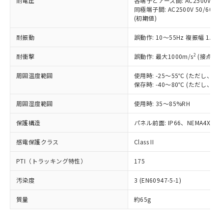
耐電圧
各端子とアース間: AC2500V 50/
「－」：未確認です。当社販売部門へお問
むを得ず変更することがあります。
為替および外国貿易法に定める商品
在庫状況および標準価格照会結果は、
同極端子間: AC2500V 50/60
い合わせください。
（以下｢規制貨物等」という）を輸出
(初期値)
記載している更新日時点での社内デー
*EU RoHS指令（10物質）：
または国外への提供する場合は、日本
記
タに基づき作成されるものであり、閲
説明
鉛(Pb) 1000ppm以下、 水銀(Hg) 1000ppm以下、 カド
*中国RoHS10物質の基準値 (GB/T26572)：
国政府の輸出許可(または役務取引許
耐振動
誤動作: 10～55Hz 複振幅 1.
号
覧された時点での実際の在庫および標
ミウム(Cd) 100ppm以下、
Pb(鉛) :1000ppm、 Hg(水銀) : 1000ppm、 Cd(カドミウ
可)を取得するなどの必要な手続きを
六価クロム(Cr(Ⅵ)) 1000ppm以下、ポリ臭化ビフェニル
ム) : 100ppm、
準価格とは異なる場合があることをご
類(PBB) 1000ppm以下、ポリ臭化ジフェニルエーテル類
2
Cr(Ⅵ)(六価クロム) : 1000ppm、 PBBs(ポリ臭化ビフェ
耐衝撃
誤動作: 最大1000m/s
(接点開
とります。
了承ください。
(PBDE) 1000ppm以下、フタル酸ビス(2-エチルヘキシ
○
一定数以上の在庫あり
ニル類) : 1000ppm、 PBDEs(ポリ臭化ジフェニルエーテ
当社は規制貨物を破棄する場合は、完
ル) (DEHP)(別名：DOP) 1000ppm以下、フタル酸ブチ
正式な納期状況および標準価格はお客
ル類) : 1000ppm、
周囲温度範囲
使用時: -25～55℃ (ただし
ルベンジル（BBP） 1000ppm以下、フタル酸ジブチル
全に破砕するなど、違法に輸出されな
DBP(フタル酸ジブチル) : 1000ppm、 DIBP(フタル酸ジ
様のお取引先、またはお客様担当のオ
（DBP） 1000ppm以下、フタル酸ジイソブチル
保存時: -40～80℃ (ただし
イソブチル) : 1000ppm、 BBP(フタル酸ブチルベンジ
△
一定数には満たないが在庫あり
いよう必要な手段を講じます。
ムロン制御機器販売店・当社販売員に
(DIBP) 1000ppm以下
ル) : 1000ppm、
当社は貴社製品を、核兵器、ミサイ
但し、RoHS指令で産業用監視および制御機器に対する
DEHP(フタル酸ビス(2-エチルヘキシル)) : 1000ppm
ご相談ください。
周囲湿度範囲
使用時: 35～85%RH
適用除外項目は除く。
ル、化学兵器、生物兵器またはその他
－
在庫なし(最新の在庫状況につ
オムロン制御機器販売店や当社販売拠
フタル酸エステル類の４物質については閾値を超える意
武器並びにこれらの製造装置等に一切
いては、お客様のお取引先、ま
図的な使用がないことを確認しています。
点は「
販売ネットワーク
」をご確認
保護構造
パネル前面: IP66、NEMA4X, N
※2 環境保護使用期限
使用いたしません。
たはお客様担当のオムロン制御
ください。
当社は、貴社製品を第三者に販売する
機器販売店・当社販売員にご確
感電保護クラス
Class II
在庫状況および標準価格結果を当社の
※2 対応予定月
「ｅ」：有害物質（10物質）のすべてが基
場合は、上記1、2および3の内容を当
認ください)
事前の承諾なく第三者に漏洩または開
準値以下であることを示します。
該第三者に通知します。また当社は、
PTI（トラッキング特性）
175
示しないようお願いします。
部品在庫の切り替え状況などにより、予定
「10」：通常の使用状況下において有害物
販売先および販売に係わる関係者が違
マイパーツ機能（部品リスト作成サー
空
受注生産機種、また在庫状況の
月が前後することがあります。
質が外部に漏えいし、環境に深刻な影響を
汚染度
3 (EN60947-5-1)
法に輸出するおそれがある場合は、取
ビス）をご利用いただくには、I-Web
白
情報を公開していない機種
及ぼさない年数を意味します。
り引きをいたしません。
メンバーズにご登録されている必要が
質量
約65g
「－」：未確認です。当社販売部門へお問
あります。
い合わせください。
お客様が当ウェブサイト上で当社にご