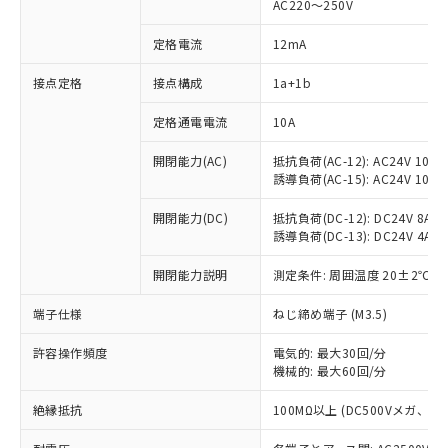
AC220～250V
定格電流
12mA
※1 対応状況
接点定格
接点構成
1a+1b
対応済み：EU RoHS指令（10物質）の
定格通電電流
10A
非含有に対応した製品が提供可能な商品で
開閉能力(AC)
抵抗負荷(AC-12): AC24V 10A/A
す。
誘導負荷(AC-15): AC24V 10A/AC
対応予定：EU RoHS指令（10物質）の非含
ご利用条件
有に対応した製品に切り替える予定のある
開閉能力(DC)
抵抗負荷(DC-12): DC24V 8A/DC
商品です。
誘導負荷(DC-13): DC24V 4A/DC
対応予定なし：EU RoHS指令（10物質）の
以下の条件をお読みいただき、同意のうえ
非含有に非対応の商品で、対応品を出す予
開閉能力説明
測定条件: 周囲温度 20±2℃、
ご利用ください。
定はありません。
調査・確認中：EU RoHS指令（10物質）の
端子仕様
ねじ締め端子 (M3.5)
本サービスは、当社制御機器事業取扱
※1 中国RoHS○×表
非含有の対応状況を調査中または確認中の
商品の当社在庫状況および標準価格
商品です。
許容操作頻度
電気的: 最大30回/分
(税抜)を提供させていただくもので
「○」：最大均質材料含有率が中国RoHSの
機械的: 最大60回/分
非該当品：ライセンス料など無形物で、有
す。
基準値以下であることを示します。
害物質有無と関係のない商品です。
当社制御機器事業取扱商品の中には、
絶縁抵抗
100MΩ以上 (DC500Vメガ、
「×」：最大均質材料含有率が中国RoHSの
仕入先様の事情により、非含有部品として
本サービスの対象外となる商品もある
基準値を超えていることを示します。
いたものが、含有品と判明した場合などや
当社は、これら貴社製品のうち、外国
ことをご了承ください。