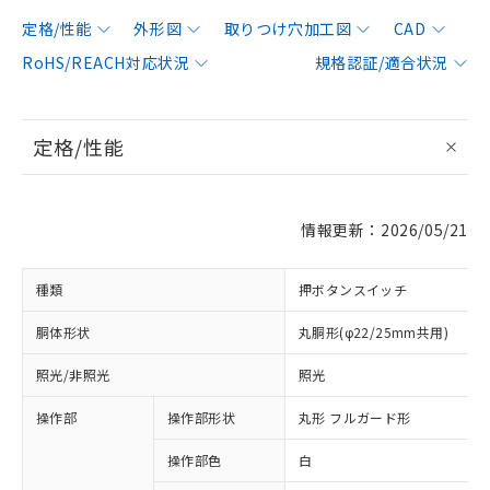
定格/性能
外形図
取りつけ穴加工図
CAD
RoHS/REACH対応状況
規格認証/適合状況
定格/性能
情報更新：2026/05/21
種類
押ボタンスイッチ
胴体形状
丸胴形(φ22/25mm共用)
照光/非照光
照光
操作部
操作部形状
丸形 フルガード形
操作部色
白