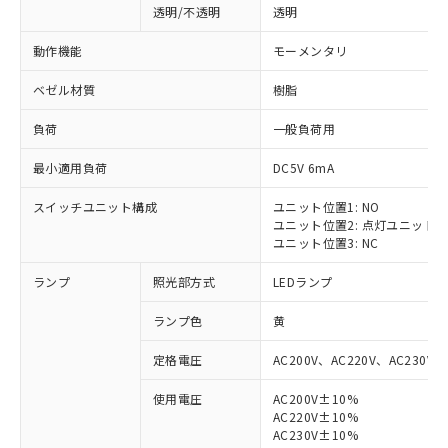
透明/不透明
透明
動作機能
モーメンタリ
ベゼル材質
樹脂
負荷
一般負荷用
最小適用負荷
DC5V 6mA
スイッチユニット構成
ユニット位置1: NO
ユニット位置2: 点灯ユニット
ユニット位置3: NC
ランプ
照光部方式
LEDランプ
ランプ色
黄
定格電圧
AC200V、AC220V、AC230V、
使用電圧
AC200V±10%
AC220V±10%
AC230V±10%