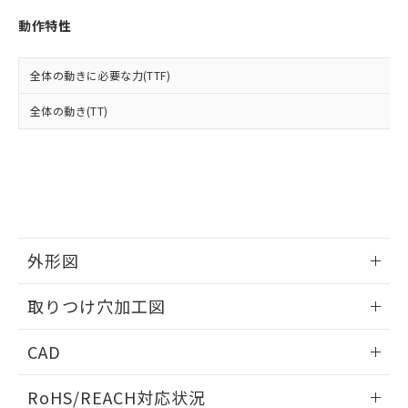
※3 非含有証明書ダウンロード
登録された部品リストについて、当社
動作特性
および当社の共同利用者が、当社の製
下記の非含有証明書をダウンロードするこ
品・サービスに関するお客様との取
とができます。
合意する
キャンセル
引・商談に必要な範囲で利用すること
全体の動きに必要な力(TTF)
をご了承ください。
EU RoHS指令（10物質）の非含有証明書
※当社の共同利用者とは、
"個人情報
全体の動き(TT)
51物質の非含有証明書（当社基準）
の共同利用に関して"
の「1.共同利
※本証明書は発行日時点で非含有を証明す
用者の範囲」に記載されている法人を
るもので、過去に遡って非含有を証明する
指します。
ものではありません。
また、RoHS指令のフタル酸エステル類４
物質の対応では、対応完了までの期間は出
荷製品に未対応品が混在することから備考
欄に対応日を記載しておりました。
外形図
既に当社にて対応品への在庫切替を完了
していることから、特段のことがない限
情報更新：2026/05/21
取りつけ穴加工図
り、2022年1月12日より割愛しておりま
す。
情報更新：2026/05/21
CAD
ログイン/会員登録いただくと、CADデータをダウンロー
RoHS/REACH対応状況
ドすることができます。