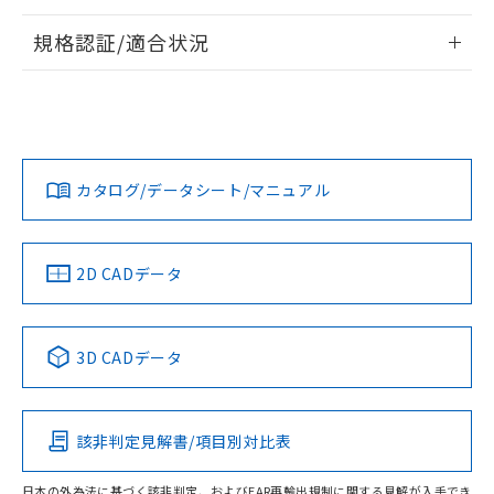
情報更新：2026/7/29
規格認証/適合状況
ログイン/会員登録
EU RoHS
注意事項・凡例
UL認証
CSA認証
CEマーキング
Yes
Yes
Yes
対応状況
対応予定月
※1
※2
ダウンロードデータをご利用いただく前に、以下を必ずお読
みください。
カタログ/データシート/マニュアル
対応済み
ソフトウェアの使用条件
LR型式承認
DNV型式承認
BV型式承認
KR型式承
（イギリス
（ノルウェー
（フランス
（韓国
船舶規格）
船舶規格）
船舶規格）
船舶規格
中国 RoHS
注意事項・凡例
2D CADデータ
No
No
No
No
中国 RoHS表
※1 ※2
3D CADデータ
この製品の規格認証/適合状況ページへ
Pb
Hg
Cd
Cr(VI)
その他の認証はこちらのページからご検索ください
該非判定見解書/項目別対比表
O
O
O
O
日本の外為法に基づく該非判定、およびEAR再輸出規制に関する見解が入手でき