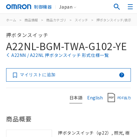
制御機器
Japan
ホーム
>
商品情報
>
商品カテゴリ
>
スイッチ
>
押ボタンスイッチ/表示灯
押ボタンスイッチ
A22NL-BGM-TWA-G102-YE
A22NN / A22NL 押ボタンスイッチ 形式仕様一覧
マイリストに追加
日本語
English
PDF出力
商品概要
押ボタンスイッチ（φ22）, 照光, 樹