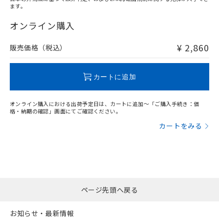
ます。
"対応済み"や非含有の記載がされた商品であっても、流通
在庫等で未対応品が混在する可能性があります。
オンライン購入
非含有品が必要な際は、弊社営業部門もしくは販売店へお
問い合わせください。
¥ 2,860
販売価格（税込）
この製品のRoHS/REACH対応状況ページへ
カートに追加
オンライン購入における出荷予定日は、カートに追加～「ご購入手続き：価
格・納期の確認」画面にてご確認ください。
カートをみる
ページ先頭へ戻る
お知らせ・最新情報