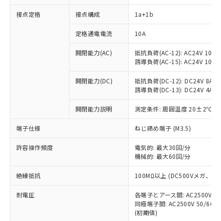
接点定格
接点構成
1a+1b
※1 対応状況
定格通電電流
10A
対応済み：EU RoHS指令（10物質）の
開閉能力(AC)
抵抗負荷(AC-12): AC24V 10A/A
非含有に対応した製品が提供可能な商品で
誘導負荷(AC-15): AC24V 10A/AC
す。
対応予定：EU RoHS指令（10物質）の非含
開閉能力(DC)
抵抗負荷(DC-12): DC24V 8A/DC
ご利用条件
有に対応した製品に切り替える予定のある
誘導負荷(DC-13): DC24V 4A/DC
商品です。
対応予定なし：EU RoHS指令（10物質）の
開閉能力説明
測定条件: 周囲温度 20±2℃、
以下の条件をお読みいただき、同意のうえ
非含有に非対応の商品で、対応品を出す予
ご利用ください。
端子仕様
ねじ締め端子 (M3.5)
定はありません。
調査・確認中：EU RoHS指令（10物質）の
本サービスは、当社制御機器事業取扱
※1 中国RoHS○×表
許容操作頻度
電気的: 最大30回/分
非含有の対応状況を調査中または確認中の
商品の当社在庫状況および標準価格
機械的: 最大60回/分
商品です。
(税抜)を提供させていただくもので
「○」：最大均質材料含有率が中国RoHSの
非該当品：ライセンス料など無形物で、有
す。
絶縁抵抗
100MΩ以上 (DC500Vメガ、
基準値以下であることを示します。
害物質有無と関係のない商品です。
当社制御機器事業取扱商品の中には、
「×」：最大均質材料含有率が中国RoHSの
仕入先様の事情により、非含有部品として
耐電圧
各端子とアース間: AC2500V 50/
本サービスの対象外となる商品もある
基準値を超えていることを示します。
いたものが、含有品と判明した場合などや
当社は、これら貴社製品のうち、外国
同極端子間: AC2500V 50/60
ことをご了承ください。
「－」：未確認です。当社販売部門へお問
むを得ず変更することがあります。
(初期値)
為替および外国貿易法に定める商品
在庫状況および標準価格照会結果は、
い合わせください。