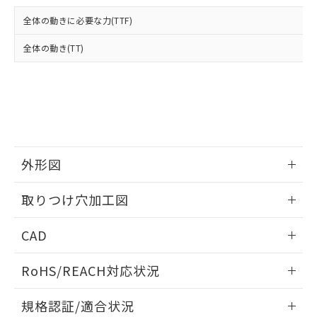
および当社の共同利用者が、当社の製
下記の非含有証明書をダウンロードするこ
品・サービスに関するお客様との取
全体の動きに必要な力(TTF)
とができます。
合意する
キャンセル
引・商談に必要な範囲で利用すること
をご了承ください。
全体の動き(TT)
EU RoHS指令（10物質）の非含有証明書
※当社の共同利用者とは、
"個人情報
51物質の非含有証明書（当社基準）
の共同利用に関して"
の「1.共同利
※本証明書は発行日時点で非含有を証明す
用者の範囲」に記載されている法人を
るもので、過去に遡って非含有を証明する
指します。
ものではありません。
また、RoHS指令のフタル酸エステル類４
物質の対応では、対応完了までの期間は出
荷製品に未対応品が混在することから備考
外形図
欄に対応日を記載しておりました。
情報更新：2026/05/21
既に当社にて対応品への在庫切替を完了
取りつけ穴加工図
していることから、特段のことがない限
り、2022年1月12日より割愛しておりま
情報更新：2026/05/21
CAD
す。
ログイン/会員登録いただくと、CADデータをダウンロー
RoHS/REACH対応状況
ドすることができます。
情報更新：2026/7/29
規格認証/適合状況