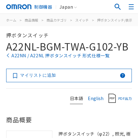
制御機器
Japan
ホーム
>
商品情報
>
商品カテゴリ
>
スイッチ
>
押ボタンスイッチ/表示灯
押ボタンスイッチ
A22NL-BGM-TWA-G102-YB
A22NN / A22NL 押ボタンスイッチ 形式仕様一覧
マイリストに追加
日本語
English
PDF出力
商品概要
押ボタンスイッチ（φ22）, 照光, 樹