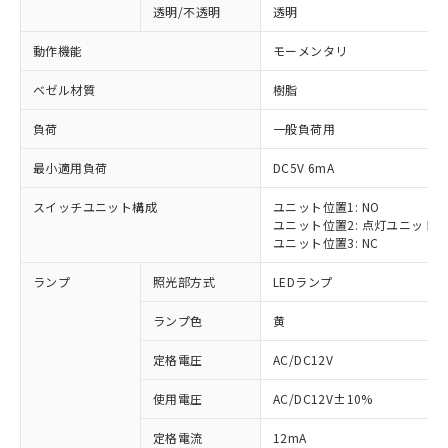
透明/不透明
透明
動作機能
モーメンタリ
ベゼル材質
樹脂
負荷
一般負荷用
最小適用負荷
DC5V 6mA
スイッチユニット構成
ユニット位置1: NO
ユニット位置2: 点灯ユニット
ユニット位置3: NC
ランプ
照光部方式
LEDランプ
ランプ色
黄
定格電圧
AC/DC12V
使用電圧
AC/DC12V±10%
定格電流
12mA