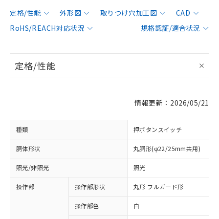
定格/性能
外形図
取りつけ穴加工図
CAD
RoHS/REACH対応状況
規格認証/適合状況
定格/性能
情報更新：2026/05/21
種類
押ボタンスイッチ
胴体形状
丸胴形(φ22/25mm共用)
照光/非照光
照光
操作部
操作部形状
丸形 フルガード形
操作部色
白