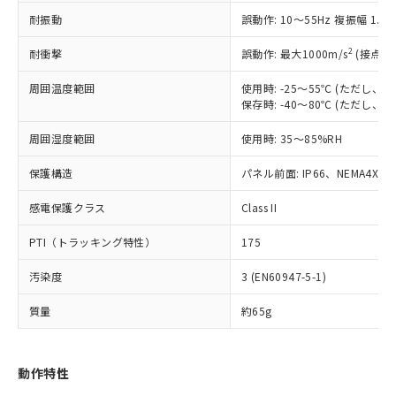
（以下｢規制貨物等」という）を輸出
記載している更新日時点での社内デー
耐振動
誤動作: 10～55Hz 複振幅 1.
*EU RoHS指令（10物質）：
または国外への提供する場合は、日本
記
タに基づき作成されるものであり、閲
説明
鉛(Pb) 1000ppm以下、 水銀(Hg) 1000ppm以下、 カド
*中国RoHS10物質の基準値 (GB/T26572)：
国政府の輸出許可(または役務取引許
号
覧された時点での実際の在庫および標
ミウム(Cd) 100ppm以下、
Pb(鉛) :1000ppm、 Hg(水銀) : 1000ppm、 Cd(カドミウ
2
耐衝撃
誤動作: 最大1000m/s
(接点開
可)を取得するなどの必要な手続きを
六価クロム(Cr(Ⅵ)) 1000ppm以下、ポリ臭化ビフェニル
ム) : 100ppm、
準価格とは異なる場合があることをご
類(PBB) 1000ppm以下、ポリ臭化ジフェニルエーテル類
Cr(Ⅵ)(六価クロム) : 1000ppm、 PBBs(ポリ臭化ビフェ
とります。
了承ください。
(PBDE) 1000ppm以下、フタル酸ビス(2-エチルヘキシ
周囲温度範囲
使用時: -25～55℃ (ただし
○
一定数以上の在庫あり
ニル類) : 1000ppm、 PBDEs(ポリ臭化ジフェニルエーテ
当社は規制貨物を破棄する場合は、完
ル) (DEHP)(別名：DOP) 1000ppm以下、フタル酸ブチ
正式な納期状況および標準価格はお客
ル類) : 1000ppm、
保存時: -40～80℃ (ただし
ルベンジル（BBP） 1000ppm以下、フタル酸ジブチル
全に破砕するなど、違法に輸出されな
DBP(フタル酸ジブチル) : 1000ppm、 DIBP(フタル酸ジ
様のお取引先、またはお客様担当のオ
（DBP） 1000ppm以下、フタル酸ジイソブチル
イソブチル) : 1000ppm、 BBP(フタル酸ブチルベンジ
△
一定数には満たないが在庫あり
いよう必要な手段を講じます。
周囲湿度範囲
使用時: 35～85%RH
ムロン制御機器販売店・当社販売員に
(DIBP) 1000ppm以下
ル) : 1000ppm、
当社は貴社製品を、核兵器、ミサイ
但し、RoHS指令で産業用監視および制御機器に対する
DEHP(フタル酸ビス(2-エチルヘキシル)) : 1000ppm
ご相談ください。
適用除外項目は除く。
ル、化学兵器、生物兵器またはその他
保護構造
パネル前面: IP66、NEMA4X, N
－
在庫なし(最新の在庫状況につ
オムロン制御機器販売店や当社販売拠
フタル酸エステル類の４物質については閾値を超える意
武器並びにこれらの製造装置等に一切
いては、お客様のお取引先、ま
図的な使用がないことを確認しています。
点は「
販売ネットワーク
」をご確認
※2 環境保護使用期限
感電保護クラス
Class II
使用いたしません。
たはお客様担当のオムロン制御
ください。
当社は、貴社製品を第三者に販売する
機器販売店・当社販売員にご確
在庫状況および標準価格結果を当社の
PTI（トラッキング特性）
175
※2 対応予定月
「ｅ」：有害物質（10物質）のすべてが基
場合は、上記1、2および3の内容を当
認ください)
事前の承諾なく第三者に漏洩または開
準値以下であることを示します。
該第三者に通知します。また当社は、
示しないようお願いします。
汚染度
3 (EN60947-5-1)
部品在庫の切り替え状況などにより、予定
「10」：通常の使用状況下において有害物
販売先および販売に係わる関係者が違
マイパーツ機能（部品リスト作成サー
空
受注生産機種、また在庫状況の
月が前後することがあります。
質が外部に漏えいし、環境に深刻な影響を
法に輸出するおそれがある場合は、取
ビス）をご利用いただくには、I-Web
白
情報を公開していない機種
質量
約65g
及ぼさない年数を意味します。
り引きをいたしません。
メンバーズにご登録されている必要が
「－」：未確認です。当社販売部門へお問
あります。
い合わせください。
お客様が当ウェブサイト上で当社にご
動作特性
※3 非含有証明書ダウンロード
登録された部品リストについて、当社