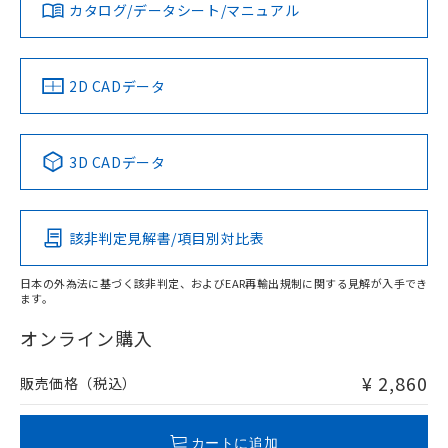
みください。
カタログ/データシート/マニュアル
対応済み
ソフトウェアの使用条件
LR型式承認
DNV型式承認
BV型式承認
KR型式承
（イギリス
（ノルウェー
（フランス
（韓国
船舶規格）
船舶規格）
船舶規格）
船舶規格
中国 RoHS
注意事項・凡例
2D CADデータ
No
No
No
No
中国 RoHS表
※1 ※2
3D CADデータ
この製品の規格認証/適合状況ページへ
Pb
Hg
Cd
Cr(VI)
その他の認証はこちらのページからご検索ください
該非判定見解書/項目別対比表
O
O
O
O
日本の外為法に基づく該非判定、およびEAR再輸出規制に関する見解が入手でき
ます。
"対応済み"や非含有の記載がされた商品であっても、流通
在庫等で未対応品が混在する可能性があります。
オンライン購入
非含有品が必要な際は、弊社営業部門もしくは販売店へお
問い合わせください。
¥ 2,860
販売価格（税込）
この製品のRoHS/REACH対応状況ページへ
カートに追加