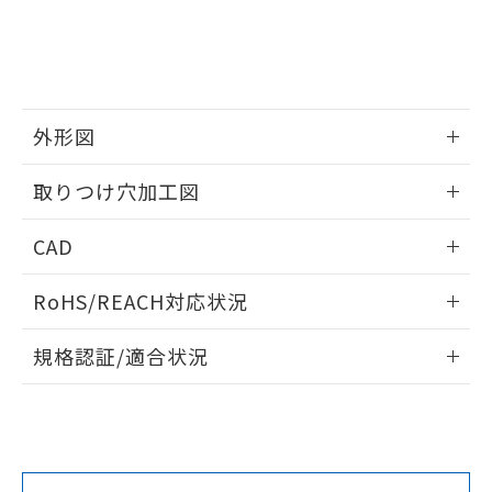
をご了承ください。
EU RoHS指令（10物質）の非含有証明書
※当社の共同利用者とは、
"個人情報
51物質の非含有証明書（当社基準）
の共同利用に関して"
の「1.共同利
※本証明書は発行日時点で非含有を証明す
用者の範囲」に記載されている法人を
るもので、過去に遡って非含有を証明する
指します。
ものではありません。
外形図
また、RoHS指令のフタル酸エステル類４
物質の対応では、対応完了までの期間は出
情報更新：2026/05/21
取りつけ穴加工図
荷製品に未対応品が混在することから備考
欄に対応日を記載しておりました。
情報更新：2026/05/21
既に当社にて対応品への在庫切替を完了
CAD
していることから、特段のことがない限
り、2022年1月12日より割愛しておりま
ログイン/会員登録いただくと、CADデータをダウンロー
RoHS/REACH対応状況
す。
ドすることができます。
情報更新：2026/7/29
規格認証/適合状況
ログイン/会員登録
EU RoHS
注意事項・凡例
UL認証
CSA認証
CEマーキング
Yes
Yes
Yes
対応状況
対応予定月
※1
※2
ダウンロードデータをご利用いただく前に、以下を必ずお読