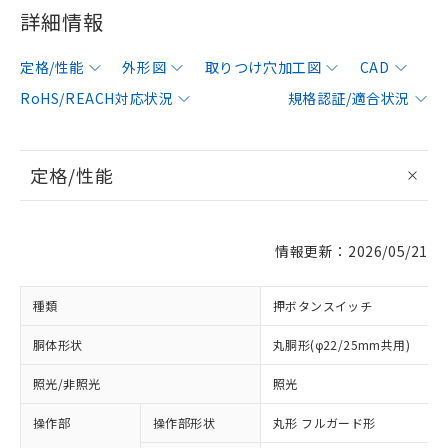
詳細情報
定格/性能
外形図
取りつけ穴加工図
CAD
RoHS/REACH対応状況
規格認証/適合状況
定格/性能
情報更新：2026/05/21
種類
押ボタンスイッチ
胴体形状
丸胴形(φ22/25mm共用)
照光/非照光
照光
操作部
操作部形状
丸形 フルガード形