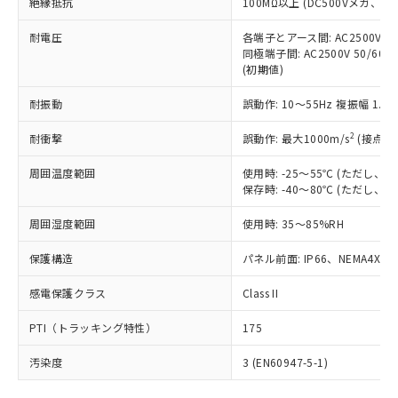
号
覧された時点での実際の在庫および標
絶縁抵抗
100MΩ以上 (DC500Vメガ、
Pb(鉛) :1000ppm、 Hg(水銀) : 1000ppm、 Cd(カドミウ
可)を取得するなどの必要な手続きを
六価クロム(Cr(Ⅵ)) 1000ppm以下、ポリ臭化ビフェニル
ム) : 100ppm、
準価格とは異なる場合があることをご
類(PBB) 1000ppm以下、ポリ臭化ジフェニルエーテル類
Cr(Ⅵ)(六価クロム) : 1000ppm、 PBBs(ポリ臭化ビフェ
とります。
了承ください。
耐電圧
各端子とアース間: AC2500V 50/
(PBDE) 1000ppm以下、フタル酸ビス(2-エチルヘキシ
○
一定数以上の在庫あり
ニル類) : 1000ppm、 PBDEs(ポリ臭化ジフェニルエーテ
当社は規制貨物を破棄する場合は、完
同極端子間: AC2500V 50/60
ル) (DEHP)(別名：DOP) 1000ppm以下、フタル酸ブチ
正式な納期状況および標準価格はお客
ル類) : 1000ppm、
ルベンジル（BBP） 1000ppm以下、フタル酸ジブチル
全に破砕するなど、違法に輸出されな
(初期値)
DBP(フタル酸ジブチル) : 1000ppm、 DIBP(フタル酸ジ
様のお取引先、またはお客様担当のオ
（DBP） 1000ppm以下、フタル酸ジイソブチル
イソブチル) : 1000ppm、 BBP(フタル酸ブチルベンジ
△
一定数には満たないが在庫あり
いよう必要な手段を講じます。
ムロン制御機器販売店・当社販売員に
(DIBP) 1000ppm以下
ル) : 1000ppm、
耐振動
誤動作: 10～55Hz 複振幅 1.
当社は貴社製品を、核兵器、ミサイ
但し、RoHS指令で産業用監視および制御機器に対する
DEHP(フタル酸ビス(2-エチルヘキシル)) : 1000ppm
ご相談ください。
適用除外項目は除く。
ル、化学兵器、生物兵器またはその他
－
在庫なし(最新の在庫状況につ
オムロン制御機器販売店や当社販売拠
フタル酸エステル類の４物質については閾値を超える意
2
耐衝撃
誤動作: 最大1000m/s
(接点開
武器並びにこれらの製造装置等に一切
いては、お客様のお取引先、ま
図的な使用がないことを確認しています。
点は「
販売ネットワーク
」をご確認
※2 環境保護使用期限
使用いたしません。
たはお客様担当のオムロン制御
ください。
周囲温度範囲
使用時: -25～55℃ (ただし
当社は、貴社製品を第三者に販売する
機器販売店・当社販売員にご確
在庫状況および標準価格結果を当社の
保存時: -40～80℃ (ただし
※2 対応予定月
「ｅ」：有害物質（10物質）のすべてが基
場合は、上記1、2および3の内容を当
認ください)
事前の承諾なく第三者に漏洩または開
準値以下であることを示します。
該第三者に通知します。また当社は、
示しないようお願いします。
周囲湿度範囲
使用時: 35～85%RH
部品在庫の切り替え状況などにより、予定
「10」：通常の使用状況下において有害物
販売先および販売に係わる関係者が違
マイパーツ機能（部品リスト作成サー
空
受注生産機種、また在庫状況の
月が前後することがあります。
質が外部に漏えいし、環境に深刻な影響を
法に輸出するおそれがある場合は、取
保護構造
パネル前面: IP66、NEMA4X, N
ビス）をご利用いただくには、I-Web
白
情報を公開していない機種
及ぼさない年数を意味します。
り引きをいたしません。
メンバーズにご登録されている必要が
「－」：未確認です。当社販売部門へお問
感電保護クラス
Class II
あります。
い合わせください。
お客様が当ウェブサイト上で当社にご
※3 非含有証明書ダウンロード
PTI（トラッキング特性）
175
登録された部品リストについて、当社
および当社の共同利用者が、当社の製
汚染度
3 (EN60947-5-1)
下記の非含有証明書をダウンロードするこ
品・サービスに関するお客様との取
とができます。
合意する
キャンセル
引・商談に必要な範囲で利用すること