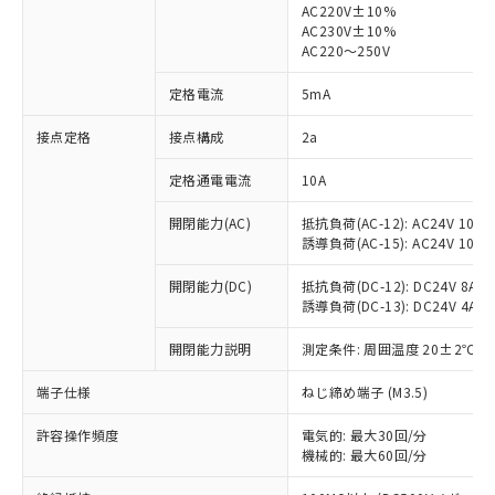
AC220V±10%
AC230V±10%
対応済み：EU RoHS指令（10物質）の
AC220～250V
非含有に対応した製品が提供可能な商品で
す。
定格電流
5mA
対応予定：EU RoHS指令（10物質）の非含
ご利用条件
有に対応した製品に切り替える予定のある
接点定格
接点構成
2a
商品です。
定格通電電流
10A
対応予定なし：EU RoHS指令（10物質）の
以下の条件をお読みいただき、同意のうえ
非含有に非対応の商品で、対応品を出す予
ご利用ください。
開閉能力(AC)
抵抗負荷(AC-12): AC24V 10A/A
定はありません。
誘導負荷(AC-15): AC24V 10A/AC
調査・確認中：EU RoHS指令（10物質）の
本サービスは、当社制御機器事業取扱
※1 中国RoHS○×表
非含有の対応状況を調査中または確認中の
商品の当社在庫状況および標準価格
開閉能力(DC)
抵抗負荷(DC-12): DC24V 8A/DC
商品です。
誘導負荷(DC-13): DC24V 4A/DC
(税抜)を提供させていただくもので
「○」：最大均質材料含有率が中国RoHSの
非該当品：ライセンス料など無形物で、有
す。
基準値以下であることを示します。
害物質有無と関係のない商品です。
開閉能力説明
測定条件: 周囲温度 20±2℃、
当社制御機器事業取扱商品の中には、
「×」：最大均質材料含有率が中国RoHSの
仕入先様の事情により、非含有部品として
本サービスの対象外となる商品もある
基準値を超えていることを示します。
いたものが、含有品と判明した場合などや
端子仕様
ねじ締め端子 (M3.5)
当社は、これら貴社製品のうち、外国
ことをご了承ください。
「－」：未確認です。当社販売部門へお問
むを得ず変更することがあります。
為替および外国貿易法に定める商品
在庫状況および標準価格照会結果は、
い合わせください。
許容操作頻度
電気的: 最大30回/分
（以下｢規制貨物等」という）を輸出
記載している更新日時点での社内デー
機械的: 最大60回/分
*EU RoHS指令（10物質）：
または国外への提供する場合は、日本
記
タに基づき作成されるものであり、閲
説明
鉛(Pb) 1000ppm以下、 水銀(Hg) 1000ppm以下、 カド
*中国RoHS10物質の基準値 (GB/T26572)：
国政府の輸出許可(または役務取引許
ミウム(Cd) 100ppm以下、