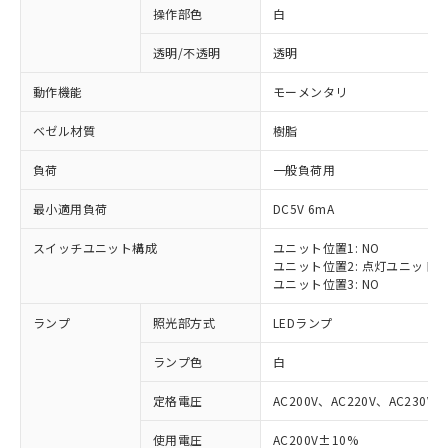
操作部色
白
透明/不透明
透明
動作機能
モーメンタリ
ベゼル材質
樹脂
負荷
一般負荷用
最小適用負荷
DC5V 6mA
スイッチユニット構成
ユニット位置1: NO
ユニット位置2: 点灯ユニット
ユニット位置3: NO
ランプ
照光部方式
LEDランプ
ランプ色
白
定格電圧
AC200V、AC220V、AC230V、
使用電圧
AC200V±10%
※1 対応状況