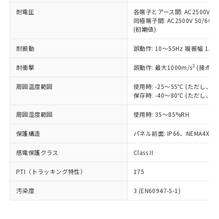
可)を取得するなどの必要な手続きを
六価クロム(Cr(Ⅵ)) 1000ppm以下、ポリ臭化ビフェニル
ム) : 100ppm、
準価格とは異なる場合があることをご
類(PBB) 1000ppm以下、ポリ臭化ジフェニルエーテル類
耐電圧
各端子とアース間: AC2500V 50/
Cr(Ⅵ)(六価クロム) : 1000ppm、 PBBs(ポリ臭化ビフェ
とります。
了承ください。
(PBDE) 1000ppm以下、フタル酸ビス(2-エチルヘキシ
○
一定数以上の在庫あり
ニル類) : 1000ppm、 PBDEs(ポリ臭化ジフェニルエーテ
同極端子間: AC2500V 50/60
当社は規制貨物を破棄する場合は、完
ル) (DEHP)(別名：DOP) 1000ppm以下、フタル酸ブチ
正式な納期状況および標準価格はお客
ル類) : 1000ppm、
(初期値)
ルベンジル（BBP） 1000ppm以下、フタル酸ジブチル
全に破砕するなど、違法に輸出されな
DBP(フタル酸ジブチル) : 1000ppm、 DIBP(フタル酸ジ
様のお取引先、またはお客様担当のオ
（DBP） 1000ppm以下、フタル酸ジイソブチル
イソブチル) : 1000ppm、 BBP(フタル酸ブチルベンジ
△
一定数には満たないが在庫あり
いよう必要な手段を講じます。
ムロン制御機器販売店・当社販売員に
(DIBP) 1000ppm以下
耐振動
誤動作: 10～55Hz 複振幅 1.
ル) : 1000ppm、
当社は貴社製品を、核兵器、ミサイ
但し、RoHS指令で産業用監視および制御機器に対する
DEHP(フタル酸ビス(2-エチルヘキシル)) : 1000ppm
ご相談ください。
適用除外項目は除く。
ル、化学兵器、生物兵器またはその他
－
在庫なし(最新の在庫状況につ
2
オムロン制御機器販売店や当社販売拠
耐衝撃
誤動作: 最大1000m/s
(接点開
フタル酸エステル類の４物質については閾値を超える意
武器並びにこれらの製造装置等に一切
いては、お客様のお取引先、ま
図的な使用がないことを確認しています。
点は「
販売ネットワーク
」をご確認
※2 環境保護使用期限
使用いたしません。
たはお客様担当のオムロン制御
周囲温度範囲
使用時: -25～55℃ (ただし
ください。
当社は、貴社製品を第三者に販売する
保存時: -40～80℃ (ただし
機器販売店・当社販売員にご確
在庫状況および標準価格結果を当社の
※2 対応予定月
「ｅ」：有害物質（10物質）のすべてが基
場合は、上記1、2および3の内容を当
認ください)
事前の承諾なく第三者に漏洩または開
準値以下であることを示します。
周囲湿度範囲
使用時: 35～85%RH
該第三者に通知します。また当社は、
示しないようお願いします。
部品在庫の切り替え状況などにより、予定
「10」：通常の使用状況下において有害物
販売先および販売に係わる関係者が違
マイパーツ機能（部品リスト作成サー
空
受注生産機種、また在庫状況の
保護構造
パネル前面: IP66、NEMA4X, N
月が前後することがあります。
質が外部に漏えいし、環境に深刻な影響を
法に輸出するおそれがある場合は、取
ビス）をご利用いただくには、I-Web
白
情報を公開していない機種
及ぼさない年数を意味します。
り引きをいたしません。
メンバーズにご登録されている必要が
感電保護クラス
Class II
「－」：未確認です。当社販売部門へお問
あります。
い合わせください。
お客様が当ウェブサイト上で当社にご
PTI（トラッキング特性）
175
※3 非含有証明書ダウンロード
登録された部品リストについて、当社
および当社の共同利用者が、当社の製
汚染度
3 (EN60947-5-1)
下記の非含有証明書をダウンロードするこ
品・サービスに関するお客様との取
とができます。
合意する
キャンセル
引・商談に必要な範囲で利用すること