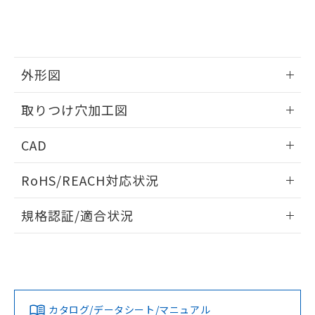
をご了承ください。
EU RoHS指令（10物質）の非含有証明書
※当社の共同利用者とは、
"個人情報
51物質の非含有証明書（当社基準）
の共同利用に関して"
の「1.共同利
※本証明書は発行日時点で非含有を証明す
用者の範囲」に記載されている法人を
るもので、過去に遡って非含有を証明する
指します。
ものではありません。
外形図
また、RoHS指令のフタル酸エステル類４
情報更新：2026/05/21
物質の対応では、対応完了までの期間は出
取りつけ穴加工図
荷製品に未対応品が混在することから備考
欄に対応日を記載しておりました。
情報更新：2026/05/21
CAD
既に当社にて対応品への在庫切替を完了
していることから、特段のことがない限
ログイン/会員登録いただくと、CADデータをダウンロー
り、2022年1月12日より割愛しておりま
RoHS/REACH対応状況
ドすることができます。
す。
情報更新：2026/7/29
規格認証/適合状況
ログイン/会員登録
EU RoHS
注意事項・凡例
UL認証
CSA認証
CEマーキング
Yes
Yes
Yes
対応状況
対応予定月
※1
※2
ダウンロードデータをご利用いただく前に、以下を必ずお読
みください。
カタログ/データシート/マニュアル
対応済み