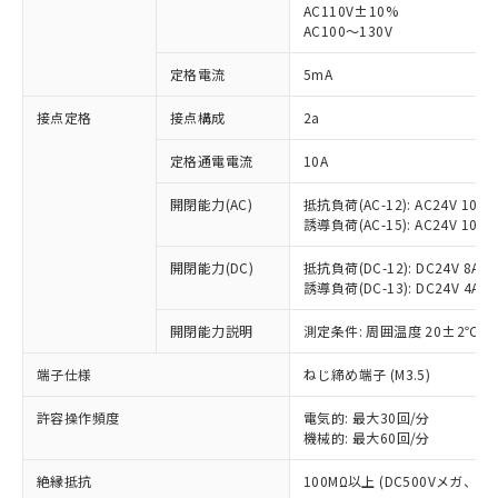
AC110V±10%
AC100～130V
対応済み：EU RoHS指令（10物質）の
非含有に対応した製品が提供可能な商品で
定格電流
5mA
す。
対応予定：EU RoHS指令（10物質）の非含
接点定格
接点構成
2a
ご利用条件
有に対応した製品に切り替える予定のある
商品です。
定格通電電流
10A
対応予定なし：EU RoHS指令（10物質）の
以下の条件をお読みいただき、同意のうえ
非含有に非対応の商品で、対応品を出す予
開閉能力(AC)
抵抗負荷(AC-12): AC24V 10A/A
ご利用ください。
定はありません。
誘導負荷(AC-15): AC24V 10A/AC
調査・確認中：EU RoHS指令（10物質）の
本サービスは、当社制御機器事業取扱
※1 中国RoHS○×表
非含有の対応状況を調査中または確認中の
開閉能力(DC)
抵抗負荷(DC-12): DC24V 8A/DC
商品の当社在庫状況および標準価格
誘導負荷(DC-13): DC24V 4A/DC
商品です。
(税抜)を提供させていただくもので
「○」：最大均質材料含有率が中国RoHSの
非該当品：ライセンス料など無形物で、有
す。
開閉能力説明
測定条件: 周囲温度 20±2℃、
基準値以下であることを示します。
害物質有無と関係のない商品です。
当社制御機器事業取扱商品の中には、
「×」：最大均質材料含有率が中国RoHSの
仕入先様の事情により、非含有部品として
本サービスの対象外となる商品もある
端子仕様
ねじ締め端子 (M3.5)
基準値を超えていることを示します。
いたものが、含有品と判明した場合などや
当社は、これら貴社製品のうち、外国
ことをご了承ください。
「－」：未確認です。当社販売部門へお問
むを得ず変更することがあります。
為替および外国貿易法に定める商品
在庫状況および標準価格照会結果は、
許容操作頻度
電気的: 最大30回/分
い合わせください。
（以下｢規制貨物等」という）を輸出
機械的: 最大60回/分
記載している更新日時点での社内デー
*EU RoHS指令（10物質）：
または国外への提供する場合は、日本
記
タに基づき作成されるものであり、閲
説明
鉛(Pb) 1000ppm以下、 水銀(Hg) 1000ppm以下、 カド
*中国RoHS10物質の基準値 (GB/T26572)：
国政府の輸出許可(または役務取引許
絶縁抵抗
100MΩ以上 (DC500Vメガ、
号
覧された時点での実際の在庫および標
ミウム(Cd) 100ppm以下、
Pb(鉛) :1000ppm、 Hg(水銀) : 1000ppm、 Cd(カドミウ