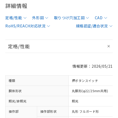
詳細情報
定格/性能
外形図
取りつけ穴加工図
CAD
RoHS/REACH対応状況
規格認証/適合状況
定格/性能
情報更新：2026/05/21
種類
押ボタンスイッチ
胴体形状
丸胴形(φ22/25mm共用)
照光/非照光
照光
操作部
操作部形状
丸形 フルガード形