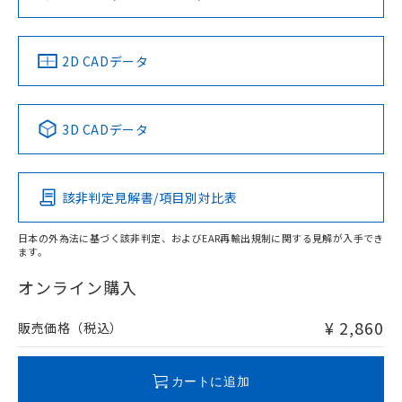
ソフトウェアの使用条件
LR型式承認
DNV型式承認
BV型式承認
KR型式承
（イギリス
（ノルウェー
（フランス
（韓国
船舶規格）
船舶規格）
船舶規格）
船舶規格
中国 RoHS
注意事項・凡例
2D CADデータ
No
No
No
No
中国 RoHS表
※1 ※2
3D CADデータ
この製品の規格認証/適合状況ページへ
Pb
Hg
Cd
Cr(VI)
その他の認証はこちらのページからご検索ください
該非判定見解書/項目別対比表
O
O
O
O
日本の外為法に基づく該非判定、およびEAR再輸出規制に関する見解が入手でき
ます。
"対応済み"や非含有の記載がされた商品であっても、流通
在庫等で未対応品が混在する可能性があります。
オンライン購入
非含有品が必要な際は、弊社営業部門もしくは販売店へお
問い合わせください。
¥ 2,860
販売価格（税込）
この製品のRoHS/REACH対応状況ページへ
カートに追加