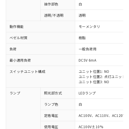
操作部色
白
透明/不透明
透明
動作機能
モーメンタリ
ベゼル材質
樹脂
負荷
一般負荷用
最小適用負荷
DC5V 6mA
スイッチユニット構成
ユニット位置1: NO
ユニット位置2: 点灯ユニット
ユニット位置3: NO
ランプ
照光部方式
LEDランプ
ランプ色
白
定格電圧
AC100V、AC110V、AC120V
※1 対応状況
使用電圧
AC100V±10%