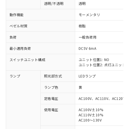
透明/不透明
透明
動作機能
モーメンタリ
ベゼル材質
樹脂
負荷
一般負荷用
最小適用負荷
DC5V 6mA
スイッチユニット構成
ユニット位置1: NO
ユニット位置2: 点灯ユニット
ランプ
照光部方式
LEDランプ
ランプ色
黄
定格電圧
AC100V、AC110V、AC120V
使用電圧
AC100V±10%
AC110V±10%
※1 対応状況
AC100～130V