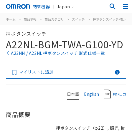
制御機器
Japan
ホーム
>
商品情報
>
商品カテゴリ
>
スイッチ
>
押ボタンスイッチ/表示灯
押ボタンスイッチ
A22NL-BGM-TWA-G100-YD
A22NN / A22NL 押ボタンスイッチ 形式仕様一覧
マイリストに追加
日本語
English
PDF出力
商品概要
押ボタンスイッチ（φ22）, 照光, 樹