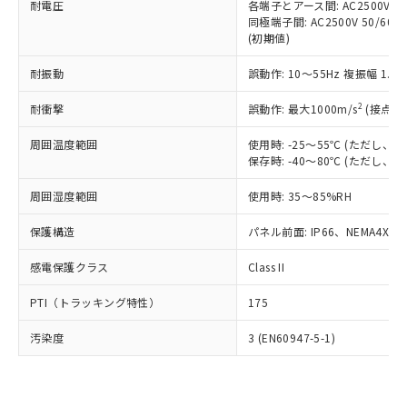
準価格とは異なる場合があることをご
耐電圧
各端子とアース間: AC2500V 50/
類(PBB) 1000ppm以下、ポリ臭化ジフェニルエーテル類
Cr(Ⅵ)(六価クロム) : 1000ppm、 PBBs(ポリ臭化ビフェ
とります。
了承ください。
同極端子間: AC2500V 50/60
(PBDE) 1000ppm以下、フタル酸ビス(2-エチルヘキシ
○
一定数以上の在庫あり
ニル類) : 1000ppm、 PBDEs(ポリ臭化ジフェニルエーテ
当社は規制貨物を破棄する場合は、完
(初期値)
ル) (DEHP)(別名：DOP) 1000ppm以下、フタル酸ブチ
正式な納期状況および標準価格はお客
ル類) : 1000ppm、
ルベンジル（BBP） 1000ppm以下、フタル酸ジブチル
全に破砕するなど、違法に輸出されな
DBP(フタル酸ジブチル) : 1000ppm、 DIBP(フタル酸ジ
様のお取引先、またはお客様担当のオ
（DBP） 1000ppm以下、フタル酸ジイソブチル
イソブチル) : 1000ppm、 BBP(フタル酸ブチルベンジ
△
一定数には満たないが在庫あり
いよう必要な手段を講じます。
耐振動
誤動作: 10～55Hz 複振幅 1.
ムロン制御機器販売店・当社販売員に
(DIBP) 1000ppm以下
ル) : 1000ppm、
当社は貴社製品を、核兵器、ミサイ
但し、RoHS指令で産業用監視および制御機器に対する
DEHP(フタル酸ビス(2-エチルヘキシル)) : 1000ppm
ご相談ください。
適用除外項目は除く。
2
耐衝撃
誤動作: 最大1000m/s
(接点開
ル、化学兵器、生物兵器またはその他
－
在庫なし(最新の在庫状況につ
オムロン制御機器販売店や当社販売拠
フタル酸エステル類の４物質については閾値を超える意
武器並びにこれらの製造装置等に一切
いては、お客様のお取引先、ま
図的な使用がないことを確認しています。
点は「
販売ネットワーク
」をご確認
周囲温度範囲
使用時: -25～55℃ (ただし
※2 環境保護使用期限
使用いたしません。
たはお客様担当のオムロン制御
ください。
保存時: -40～80℃ (ただし
当社は、貴社製品を第三者に販売する
機器販売店・当社販売員にご確
在庫状況および標準価格結果を当社の
※2 対応予定月
「ｅ」：有害物質（10物質）のすべてが基
場合は、上記1、2および3の内容を当
認ください)
事前の承諾なく第三者に漏洩または開
周囲湿度範囲
使用時: 35～85%RH
準値以下であることを示します。
該第三者に通知します。また当社は、
示しないようお願いします。
部品在庫の切り替え状況などにより、予定
「10」：通常の使用状況下において有害物
販売先および販売に係わる関係者が違
マイパーツ機能（部品リスト作成サー
保護構造
パネル前面: IP66、NEMA4X, N
空
受注生産機種、また在庫状況の
月が前後することがあります。
質が外部に漏えいし、環境に深刻な影響を
法に輸出するおそれがある場合は、取
ビス）をご利用いただくには、I-Web
白
情報を公開していない機種
及ぼさない年数を意味します。
り引きをいたしません。
感電保護クラス
Class II
メンバーズにご登録されている必要が
「－」：未確認です。当社販売部門へお問
あります。
い合わせください。
PTI（トラッキング特性）
175
お客様が当ウェブサイト上で当社にご
※3 非含有証明書ダウンロード
登録された部品リストについて、当社
汚染度
3 (EN60947-5-1)
および当社の共同利用者が、当社の製
下記の非含有証明書をダウンロードするこ
品・サービスに関するお客様との取
とができます。
合意する
キャンセル
引・商談に必要な範囲で利用すること
をご了承ください。