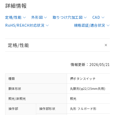
詳細情報
定格/性能
外形図
取りつけ穴加工図
CAD
RoHS/REACH対応状況
規格認証/適合状況
定格/性能
情報更新：2026/05/21
種類
押ボタンスイッチ
胴体形状
丸胴形(φ22/25mm共用)
照光/非照光
照光
操作部
操作部形状
丸形 フルガード形