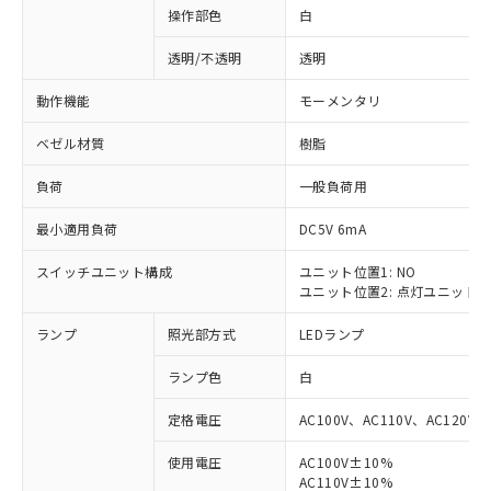
操作部色
白
透明/不透明
透明
動作機能
モーメンタリ
ベゼル材質
樹脂
負荷
一般負荷用
最小適用負荷
DC5V 6mA
スイッチユニット構成
ユニット位置1: NO
ユニット位置2: 点灯ユニット
ランプ
照光部方式
LEDランプ
ランプ色
白
定格電圧
AC100V、AC110V、AC120V
使用電圧
AC100V±10%
※1 対応状況
AC110V±10%