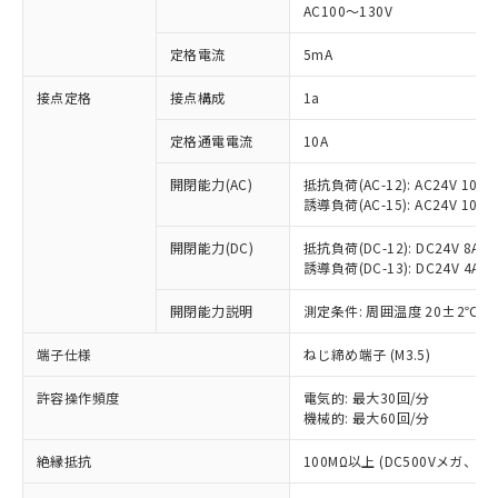
AC100～130V
対応済み：EU RoHS指令（10物質）の
非含有に対応した製品が提供可能な商品で
定格電流
5mA
す。
対応予定：EU RoHS指令（10物質）の非含
接点定格
接点構成
1a
ご利用条件
有に対応した製品に切り替える予定のある
商品です。
定格通電電流
10A
対応予定なし：EU RoHS指令（10物質）の
以下の条件をお読みいただき、同意のうえ
開閉能力(AC)
抵抗負荷(AC-12): AC24V 10A/A
非含有に非対応の商品で、対応品を出す予
ご利用ください。
誘導負荷(AC-15): AC24V 10A/AC
定はありません。
調査・確認中：EU RoHS指令（10物質）の
本サービスは、当社制御機器事業取扱
開閉能力(DC)
抵抗負荷(DC-12): DC24V 8A/DC
※1 中国RoHS○×表
非含有の対応状況を調査中または確認中の
商品の当社在庫状況および標準価格
誘導負荷(DC-13): DC24V 4A/DC
商品です。
(税抜)を提供させていただくもので
「○」：最大均質材料含有率が中国RoHSの
非該当品：ライセンス料など無形物で、有
開閉能力説明
測定条件: 周囲温度 20±2℃、
す。
基準値以下であることを示します。
害物質有無と関係のない商品です。
当社制御機器事業取扱商品の中には、
「×」：最大均質材料含有率が中国RoHSの
仕入先様の事情により、非含有部品として
端子仕様
ねじ締め端子 (M3.5)
本サービスの対象外となる商品もある
基準値を超えていることを示します。
いたものが、含有品と判明した場合などや
当社は、これら貴社製品のうち、外国
ことをご了承ください。
「－」：未確認です。当社販売部門へお問
むを得ず変更することがあります。
許容操作頻度
電気的: 最大30回/分
為替および外国貿易法に定める商品
在庫状況および標準価格照会結果は、
い合わせください。
機械的: 最大60回/分
（以下｢規制貨物等」という）を輸出
記載している更新日時点での社内デー
*EU RoHS指令（10物質）：
または国外への提供する場合は、日本
記
タに基づき作成されるものであり、閲
説明
絶縁抵抗
100MΩ以上 (DC500Vメガ、
鉛(Pb) 1000ppm以下、 水銀(Hg) 1000ppm以下、 カド
*中国RoHS10物質の基準値 (GB/T26572)：
国政府の輸出許可(または役務取引許
号
覧された時点での実際の在庫および標
ミウム(Cd) 100ppm以下、
Pb(鉛) :1000ppm、 Hg(水銀) : 1000ppm、 Cd(カドミウ
可)を取得するなどの必要な手続きを
六価クロム(Cr(Ⅵ)) 1000ppm以下、ポリ臭化ビフェニル
ム) : 100ppm、