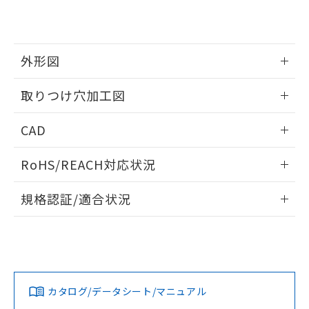
EU RoHS指令（10物質）の非含有証明書
※当社の共同利用者とは、
"個人情報
51物質の非含有証明書（当社基準）
の共同利用に関して"
の「1.共同利
※本証明書は発行日時点で非含有を証明す
用者の範囲」に記載されている法人を
るもので、過去に遡って非含有を証明する
指します。
外形図
ものではありません。
また、RoHS指令のフタル酸エステル類４
情報更新：2026/05/21
取りつけ穴加工図
物質の対応では、対応完了までの期間は出
荷製品に未対応品が混在することから備考
情報更新：2026/05/21
欄に対応日を記載しておりました。
CAD
既に当社にて対応品への在庫切替を完了
していることから、特段のことがない限
ログイン/会員登録いただくと、CADデータをダウンロー
RoHS/REACH対応状況
り、2022年1月12日より割愛しておりま
ドすることができます。
す。
情報更新：2026/7/29
規格認証/適合状況
ログイン/会員登録
EU RoHS
注意事項・凡例
UL認証
CSA認証
CEマーキング
Yes
Yes
Yes
対応状況
対応予定月
※1
※2
ダウンロードデータをご利用いただく前に、以下を必ずお読
みください。
カタログ/データシート/マニュアル
対応済み
ソフトウェアの使用条件