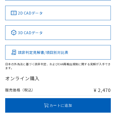
LR型式承認
DNV型式承認
BV型式承認
KR型式承
（イギリス
（ノルウェー
（フランス
（韓国
船舶規格）
船舶規格）
船舶規格）
船舶規格
中国 RoHS
注意事項・凡例
2D CADデータ
No
No
No
No
中国 RoHS表
※1 ※2
3D CADデータ
この製品の規格認証/適合状況ページへ
Pb
Hg
Cd
Cr(VI)
その他の認証はこちらのページからご検索ください
該非判定見解書/項目別対比表
O
O
O
O
日本の外為法に基づく該非判定、およびEAR再輸出規制に関する見解が入手でき
ます。
"対応済み"や非含有の記載がされた商品であっても、流通
在庫等で未対応品が混在する可能性があります。
オンライン購入
非含有品が必要な際は、弊社営業部門もしくは販売店へお
問い合わせください。
¥ 2,470
販売価格（税込）
この製品のRoHS/REACH対応状況ページへ
カートに追加