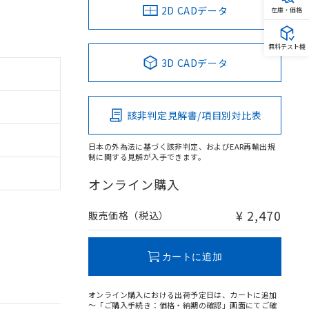
2D CADデータ
在庫・価格
無料テスト機
3D CADデータ
該非判定見解書/項目別対比表
日本の外為法に基づく該非判定、およびEAR再輸出規
制に関する見解が入手できます。
オンライン購入
¥ 2,470
販売価格（税込）
カートに追加
オンライン購入における出荷予定日は、カートに追加
～「ご購入手続き：価格・納期の確認」画面にてご確