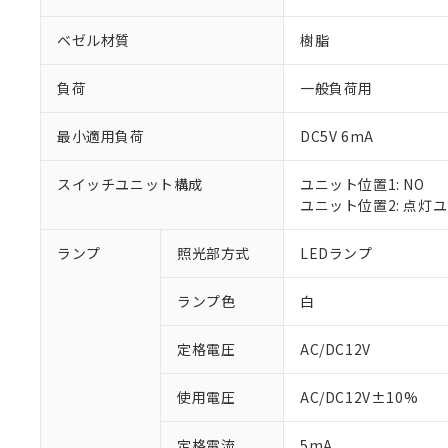
ベゼル材質
樹脂
負荷
一般負荷用
最小適用負荷
DC5V 6mA
スイッチユニット構成
ユニット位置1: NO
ユニット位置2: 点灯
ランプ
照光部方式
LEDランプ
※1 対応状況
ランプ色
白
対応済み：EU
対応予定：EU R
対応予定なし：EU
定格電圧
AC/DC12V
調査・確認中：EU
ご利用条件
非該当品：ライセ
使用電圧
AC/DC12V±10%
※1 中国RoHS
仕入先様の事情に
があります。
以下の条件をお読
定格電流
5mA
「○」：最大均質