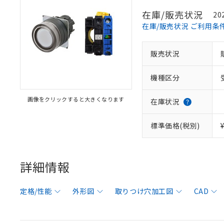
在庫/販売状況
20
在庫/販売状況 ご利用条
販売状況
機種区分
画像をクリックすると大きくなります
在庫状況
標準価格(税別)
詳細情報
定格/性能
外形図
取りつけ穴加工図
CAD