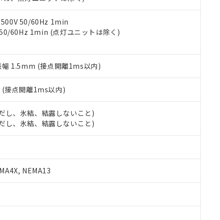
令のフタル酸エステル類４物質の対応では、対応完了までの期間は出
備考欄に対応日を記載しておりました。
品への在庫切替を完了していることから、特段のことがない限り、20
0V 50/60Hz 1min
す。
 50/60Hz 1min (点灯ユニットは除く)
振幅 1.5mm (接点開離1ms以内)
2
(接点開離1ms以内)
 (ただし、氷結、結露しないこと)
 (ただし、氷結、結露しないこと)
A4X, NEMA13