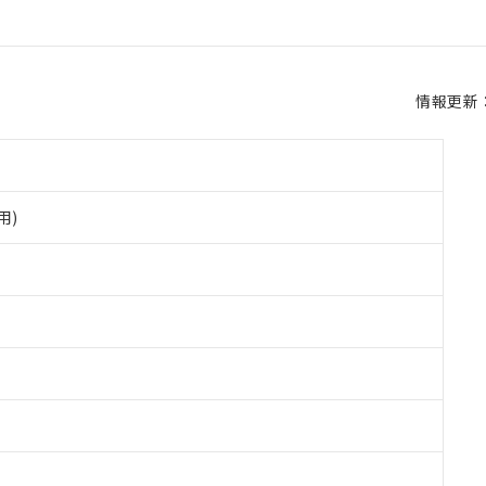
情報更新：2
用)