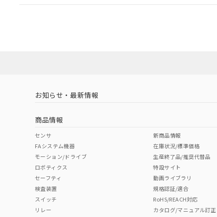
EU RoHS
注意事項・凡例
UL認証
CSA認証
CEマーキング
ダウンロードデータをご利用いただく前に、以下を必ずお読
Yes
Yes
Yes
対応状況
対応予定月
※1
※2
ソフトウェアの使用条件
対応済み
LR型式承認
DNV型式承認
BV型式承認
KR
（イギリス
（ノルウェー
（フランス
（
お知らせ・最新情報
中国 RoHS
注意事項・凡例
船舶規格）
船舶規格）
船舶規格）
船
商品情報
No
No
No
No
中国 RoHS表
※1 ※2
センサ
新商品情報
FAシステム機器
在庫状況/標準価格
Pb
Hg
Cd
Cr(V
モーション/ドライブ
生産終了品/推奨代替品
ロボティクス
特設サイト
セーフティ
動画ライブラリ
検査装置
規格認証/適合
X
O
O
O
スイッチ
RoHS/REACH対応
リレー
カタログ/マニュアル訂正