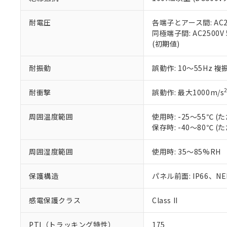
また、RoHS指
混在することから
既に当社にて対応
耐電圧
各端子とアース間: AC250
り割愛しておりま
同極端子間: AC2500V
(初期値)
耐振動
誤動作: 10～55Hz 複
耐衝撃
誤動作: 最大1000m/s
周囲温度範囲
使用時: -25～55℃
保存時: -40～80℃
周囲湿度範囲
使用時: 35～85%RH
保護構造
パネル前面: IP66、NEM
感電保護クラス
Class II
PTI（トラッキング特性）
175