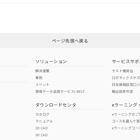
CCC認証
電波法
みください。
Yes
N/A
非含有証明書
※3
ページ先頭へ戻る
ダウンロードはこちら
型式承認
NK型式承認
ABS型式承認
韓国
（日本
（アメリカ
ソリューション
サービスサポ
舶規格）
船舶規格）
船舶規格）
解決提案
テスト機貸出
事例
ロボティクスサ
No
No
イベント
日本語相談窓口
現場データ活用サービスi-BELT
輸出該非判定
I)
PBBs
PBDEs
DBP
ダウンロードセンタ
eラーニング
この製品の規格認証/適合
その他の認証はこちらのページからご
カタログ
eラーニングのご
マニュアル
コースを選んで受
O
O
O
2D CAD
eラーニングコー
3D CAD