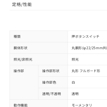
定格/性能
種類
押ボタンスイッチ
胴体形状
丸胴形(φ22/25mm共
照光/非照光
照光
操作部
操作部形状
丸形 フルガード形
操作部色
白
透明/不透明
透明
動作機能
モーメンタリ