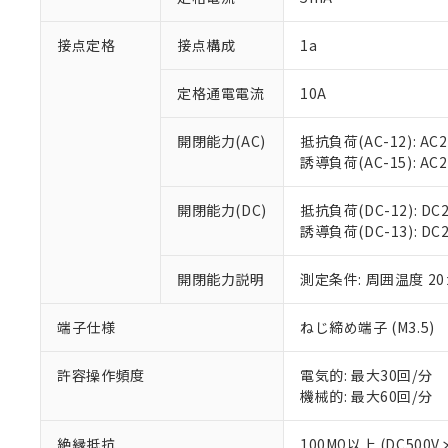
「×」：最大均質
本サービスは
当社は、これ
*EU RoHS指令（10物
「－」：未確認で
鉛(Pb) 1000ppm以下、
接点定格
接点構成
1a
くものです。
う）を輸出ま
記
説明
六価クロム(Cr(Ⅵ)) 1
当社制御機器
などの必要な
フタル酸ビス(2-エチルヘ
号
*中国RoHS10物質の基準値 
ル（DBP） 1000ppm
在庫状況およ
当社は規制貨
定格通電電流
10A
Pb(鉛) :1000ppm、 Hg
但し、RoHS指令で産
のであり、閲
ます。
Cr(Ⅵ)(六価クロム) : 
フタル酸エステル類の４
○
一定数以
DBP(フタル酸ジブチル) :
い。
当社は貴社製
開閉能力(AC)
抵抗負荷(AC-12): AC24
DEHP(フタル酸ビス(2-エ
正式な納期状
置等に一切使
誘導負荷(AC-15): AC24V
当社販売員に
※2 対応予定月
△
一定数に
当社は、貴社
オムロン制御
また当社は、
※2 環境保護使
開閉能力(DC)
抵抗負荷(DC-12): DC24
在庫状況およ
部品在庫の切り替
たしません。
－
在庫なし
誘導負荷(DC-13): DC24
す。
「ｅ」：有害物質
機器販売
マイパーツ機
「10」：通常の
ている必要が
開閉能力説明
測定条件: 周囲温度 2
味します。
空
受注生産
お客様が当ウ
※3 非含有証明
「－」：未確認で
白
が、当社の製
端子仕様
ねじ締め端子 (M3.5)
さい。
下記の非含有証明
※当社の共同
許容操作頻度
電気的: 最大30回/分
いる法人を指
EU RoHS指令（
機械的: 最大60回/分
51物質の非含有証
※本証明書は発行
絶縁抵抗
100MΩ以上 (DC5