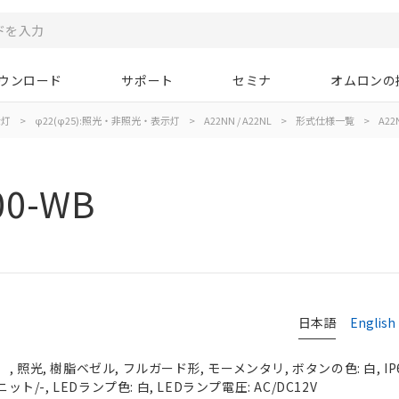
ウンロード
サポート
セミナ
オムロンの
示灯
>
φ22(φ25):照光・非照光・表示灯
>
A22NN / A22NL
>
形式仕様一覧
>
A22
00-WB
日本語
English
 照光, 樹脂ベゼル, フルガード形, モーメンタリ, ボタンの色: 白, IP
ット/-, LEDランプ色: 白, LEDランプ電圧: AC/DC12V