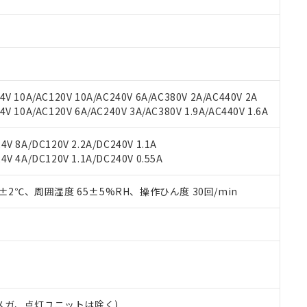
材料含有率が中国RoHSの基準値を超えていることを示します。
、当社制御機器事業取扱商品の当社在庫状況および標準価格(税抜)
ら貴社製品のうち、外国為替および外国貿易法に定める商品（以下｢
質）：
す。当社販売部門へお問い合わせください。
 水銀(Hg) 1000ppm以下、 カドミウム(Cd) 100ppm以下、
たは国外への提供する場合は、日本国政府の輸出許可(または役務取
000ppm以下、ポリ臭化ビフェニル類(PBB) 1000ppm以下、ポリ臭化ジフェニルエーテル類(P
事業取扱商品の中には、本サービスの対象外となる商品もあること
手続きをとります。
キシル) (DEHP)(別名：DOP) 1000ppm以下、フタル酸ブチルベンジル（BBP） 100
(GB/T26572)：
以下、フタル酸ジイソブチル (DIBP) 1000ppm以下
び標準価格照会結果は、記載している更新日時点での社内データに
物を破棄する場合は、完全に破砕するなど、違法に輸出されないよ
(水銀) : 1000ppm、 Cd(カドミウム) : 100ppm、
業用監視および制御機器に対する適用除外項目は除く。
覧された時点での実際の在庫および標準価格とは異なる場合がある
1000ppm、 PBBs(ポリ臭化ビフェニル類) : 1000ppm、 PBDEs(ポリ臭化ジフェニルエーテル類
物質については閾値を超える意図的な使用がないことを確認しています。
上の在庫あり
 1000ppm、 DIBP(フタル酸ジイソブチル) : 1000ppm、 BBP(フタル酸ブチルベンジル) :
品を、核兵器、ミサイル、化学兵器、生物兵器またはその他武器並
V 10A/AC120V 10A/AC240V 6A/AC380V 2A/AC440V 2A
チルヘキシル)) : 1000ppm
況および標準価格はお客様のお取引先、またはお客様担当のオムロ
用いたしません。
 10A/AC120V 6A/AC240V 3A/AC380V 1.9A/AC440V 1.6A
ご相談ください。
は満たないが在庫あり
製品を第三者に販売する場合は、上記1、2および3の内容を当該第
機器販売店や当社販売拠点は「
販売ネットワーク
」をご確認くだ
販売先および販売に係わる関係者が違法に輸出するおそれがある場
用期限
V 8A/DC120V 2.2A/DC240V 1.1A
び標準価格結果を当社の事前の承諾なく第三者に漏洩または開示し
え状況などにより、予定月が前後することがあります。
(最新の在庫状況については、お客様のお取引先、またはお客様担当
V 4A/DC120V 1.1A/DC240V 0.55A
（10物質）のすべてが基準値以下であることを示します。
店・当社販売員にご確認ください)
能（部品リスト作成サービス）をご利用いただくには、I-Webメン
使用状況下において有害物質が外部に漏えいし、環境に深刻な影響を
あります。
0±2℃、周囲湿度 65±5%RH、操作ひん度 30回/min
機種、また在庫状況の情報を公開していない機種
ェブサイト上で当社にご登録された部品リストについて、当社およ
書ダウンロード
す。当社販売部門へお問い合わせください。
品・サービスに関するお客様との取引・商談に必要な範囲で利用す
合意する
キャンセル
書をダウンロードすることができます。
利用者とは、
"個人情報の共同利用に関して"
の「1.共同利用者の
します。
10物質）の非含有証明書
明書（当社基準）
日時点で非含有を証明するもので、過去に遡って非含有を証明するも
00Vメガ、点灯ユニットは除く)