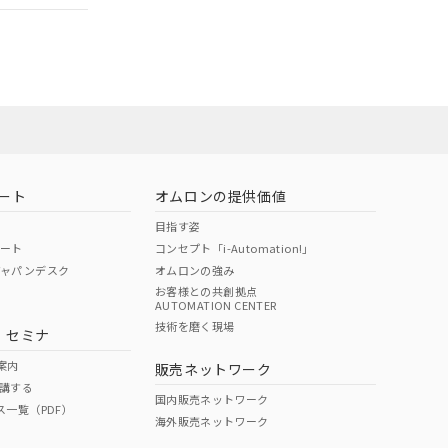
ート
オムロンの提供価値
目指す姿
ポート
コンセプト「i-Automation!」
ジャパンデスク
オムロンの強み
お客様との共創拠点
AUTOMATION CENTER
DIBP
BBP
DEHP
環境保護
技術を磨く現場
・セミナ
状況ページへ
使用期限
検索ください
案内
販売ネットワーク
講する
O
O
O
10
国内販売ネットワーク
ス一覧（PDF）
海外販売ネットワーク